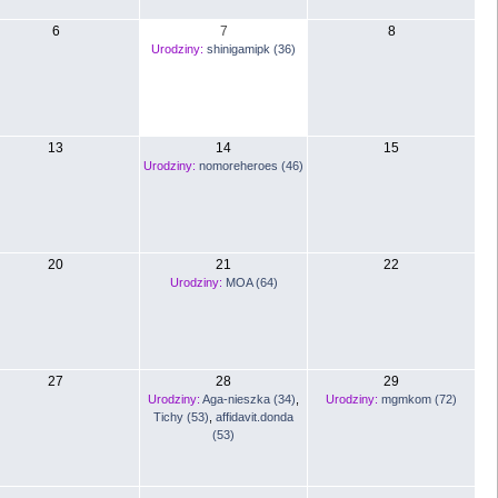
6
7
8
Urodziny:
shinigamipk (36)
13
14
15
Urodziny:
nomoreheroes (46)
20
21
22
Urodziny:
MOA (64)
27
28
29
Urodziny:
Aga-nieszka (34)
,
Urodziny:
mgmkom (72)
Tichy (53)
,
affidavit.donda
(53)