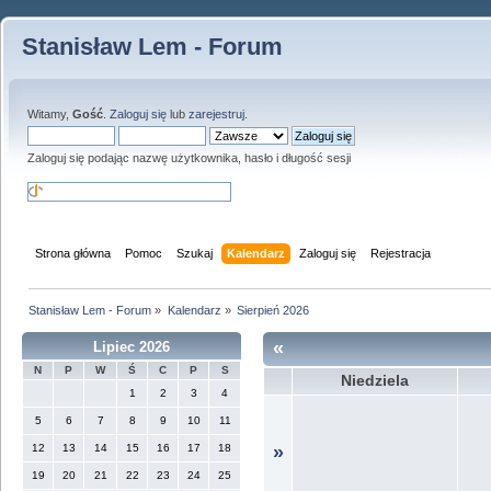
Stanisław Lem - Forum
Witamy,
Gość
.
Zaloguj się
lub
zarejestruj
.
Zaloguj się podając nazwę użytkownika, hasło i długość sesji
Strona główna
Pomoc
Szukaj
Kalendarz
Zaloguj się
Rejestracja
Stanisław Lem - Forum
»
Kalendarz
»
Sierpień 2026
«
Lipiec 2026
N
P
W
Ś
C
P
S
Niedziela
1
2
3
4
5
6
7
8
9
10
11
12
13
14
15
16
17
18
»
19
20
21
22
23
24
25