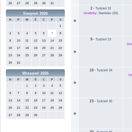
26
27
28
29
30
31
2
-
Tydzień 32
Urodziny:
Stanislav (50)
Sierpień 2026
»
N
P
W
Ś
C
P
S
1
2
3
4
5
6
7
8
9
-
Tydzień 33
9
10
11
12
13
14
15
Uro
16
17
18
19
20
21
22
»
23
24
25
26
27
28
29
30
31
16
-
Tydzień 34
Wrzesień 2026
Ur
N
P
W
Ś
C
P
S
»
1
2
3
4
5
6
7
8
9
10
11
12
13
14
15
16
17
18
19
23
-
Tydzień 35
20
21
22
23
24
25
26
»
27
28
29
30
30
-
Tydzień 36