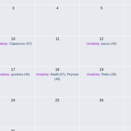
3
4
5
10
11
12
dziny:
Clapaucius (57)
Urodziny:
pacou (45)
17
18
19
odziny:
gumiska (46)
Urodziny:
AdaM (67)
,
Peyman
Urodziny:
Reiko (38)
(49)
24
25
26
31