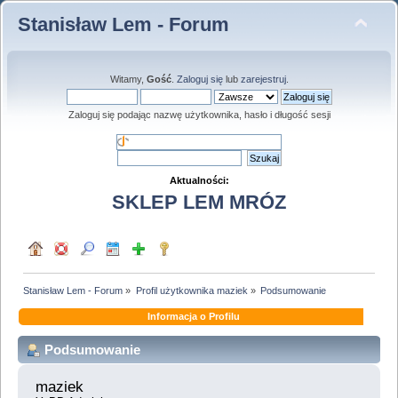
Stanisław Lem - Forum
Witamy,
Gość
.
Zaloguj się
lub
zarejestruj
.
Zaloguj się podając nazwę użytkownika, hasło i długość sesji
Aktualności:
SKLEP LEM MRÓZ
Stanisław Lem - Forum
»
Profil użytkownika maziek
»
Podsumowanie
Informacja o Profilu
Podsumowanie
maziek 