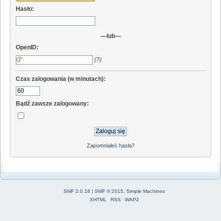
Hasło:
—lub—
OpenID:
(?)
Czas zalogowania (w minutach):
Bądź zawsze zalogowany:
Zapomniałeś hasła?
SMF 2.0.18
|
SMF © 2015
,
Simple Machines
XHTML
RSS
WAP2