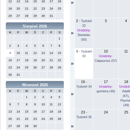
12
13
14
15
16
17
18
»
19
20
21
22
23
24
25
26
27
28
29
30
31
2
3
4
-
Tydzień
32
Sierpień 2026
Urodziny:
»
N
P
W
Ś
C
P
S
Stanislav
1
(50)
2
3
4
5
6
7
8
9
10
11
-
Tydzień
9
10
11
12
13
14
15
33
Urodziny:
16
17
18
19
20
21
22
Clapaucius (57)
»
23
24
25
26
27
28
29
30
31
16
17
18
-
Wrzesień 2026
Tydzień 34
Urodziny:
Urodzin
gumiska (46)
Ada
N
P
W
Ś
C
P
S
»
(67)
,
1
2
3
4
5
Peyma
6
7
8
9
10
11
12
(49)
13
14
15
16
17
18
19
23
24
25
-
Tydzień 35
20
21
22
23
24
25
26
»
27
28
29
30