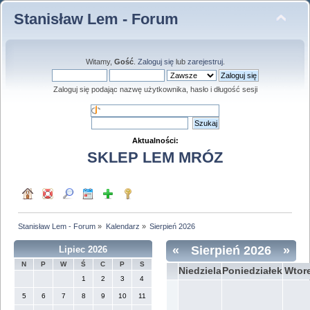
Stanisław Lem - Forum
Witamy,
Gość
.
Zaloguj się
lub
zarejestruj
.
Zaloguj się podając nazwę użytkownika, hasło i długość sesji
Aktualności:
SKLEP LEM MRÓZ
Stanisław Lem - Forum
»
Kalendarz
»
Sierpień 2026
«
Sierpień 2026
»
Lipiec 2026
N
P
W
Ś
C
P
S
Niedziela
Poniedziałek
Wtor
1
2
3
4
5
6
7
8
9
10
11