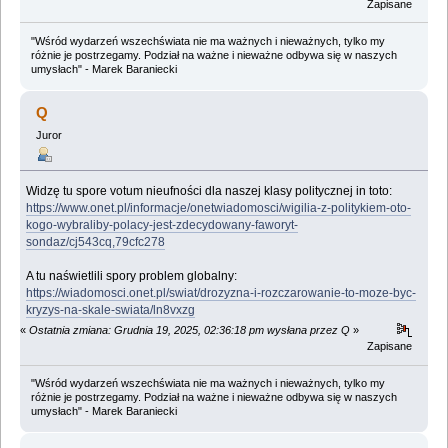
Zapisane
"Wśród wydarzeń wszechświata nie ma ważnych i nieważnych, tylko my
różnie je postrzegamy. Podział na ważne i nieważne odbywa się w naszych
umysłach" - Marek Baraniecki
Q
Juror
Widzę tu spore votum nieufności dla naszej klasy politycznej in toto:
https://www.onet.pl/informacje/onetwiadomosci/wigilia-z-politykiem-oto-
kogo-wybraliby-polacy-jest-zdecydowany-faworyt-
sondaz/cj543cq,79cfc278
A tu naświetlili spory problem globalny:
https://wiadomosci.onet.pl/swiat/drozyzna-i-rozczarowanie-to-moze-byc-
kryzys-na-skale-swiata/ln8vxzg
«
Ostatnia zmiana: Grudnia 19, 2025, 02:36:18 pm wysłana przez Q
»
Zapisane
"Wśród wydarzeń wszechświata nie ma ważnych i nieważnych, tylko my
różnie je postrzegamy. Podział na ważne i nieważne odbywa się w naszych
umysłach" - Marek Baraniecki