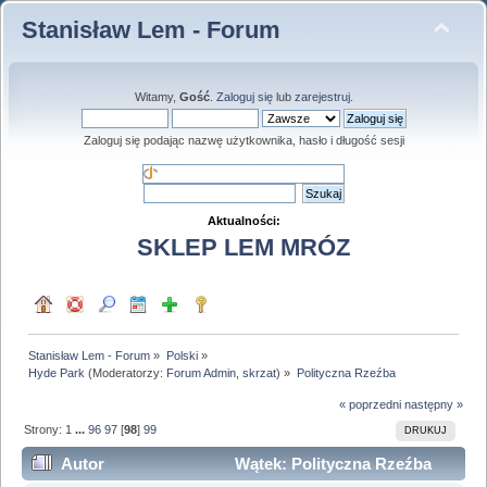
Stanisław Lem - Forum
Witamy,
Gość
.
Zaloguj się
lub
zarejestruj
.
Zaloguj się podając nazwę użytkownika, hasło i długość sesji
Aktualności:
SKLEP LEM MRÓZ
Stanisław Lem - Forum
»
Polski
»
Hyde Park
(Moderatorzy:
Forum Admin
,
skrzat
) »
Polityczna Rzeźba
« poprzedni
następny »
Strony:
1
...
96
97
[
98
]
99
DRUKUJ
Autor
Wątek: Polityczna Rzeźba