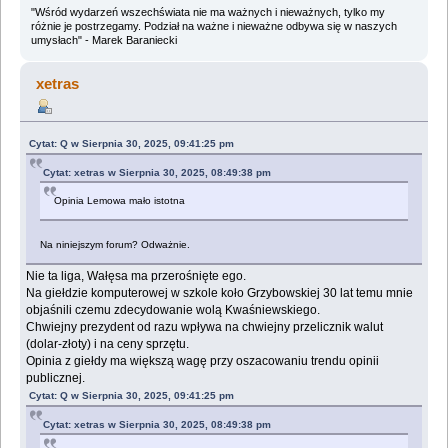
"Wśród wydarzeń wszechświata nie ma ważnych i nieważnych, tylko my
różnie je postrzegamy. Podział na ważne i nieważne odbywa się w naszych
umysłach" - Marek Baraniecki
xetras
Cytat: Q w Sierpnia 30, 2025, 09:41:25 pm
Cytat: xetras w Sierpnia 30, 2025, 08:49:38 pm
Opinia Lemowa mało istotna
Na niniejszym forum? Odważnie.
Nie ta liga, Wałęsa ma przerośnięte ego.
Na giełdzie komputerowej w szkole koło Grzybowskiej 30 lat temu mnie
objaśnili czemu zdecydowanie wolą Kwaśniewskiego.
Chwiejny prezydent od razu wpływa na chwiejny przelicznik walut
(dolar-złoty) i na ceny sprzętu.
Opinia z giełdy ma większą wagę przy oszacowaniu trendu opinii
publicznej.
Cytat: Q w Sierpnia 30, 2025, 09:41:25 pm
Cytat: xetras w Sierpnia 30, 2025, 08:49:38 pm