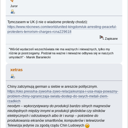
Juror
Tymczasem w UK (i nie o wiadome protesty chodzi):
https://www.nbcnews.com/world/united-kingdom/uk-arresting-peaceful-
protesters-terrorism-charges-rcna229618
Zapisane
"Wśród wydarzeń wszechświata nie ma ważnych i nieważnych, tylko my
różnie je postrzegamy. Podział na ważne i nieważne odbywa się w naszych
umysłach" - Marek Baraniecki
xetras
Chiny zatrzymują german u siebie w areszcie politycznym.
https://oko.press/na-zywo/na-zywo-relacja/europa-i-usa-maja-powazny-
problem-chiny-ograniczaja-swiatu-dostep-do-swych-metali-ziem-
rzadkich
neodym – wykorzystywany do produkcji bardzo silnych magnesów
niezbędnych między innymi w produkcji głośników czy silników
elektrycznych i odrzutowych albo itr i europ – potrzebne do
produkowania ekranów smartfonów, komputerów i telewizorów
Telewizja jedynie za zgodą rządu Chin Ludowych