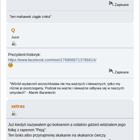
Zapisane
"ten mahawek ciągle znika"
Q
Juror
Prezydent-historyk:
https://www.facebook.com/reel/1768666713786614/
Zapisane
"Wśród wydarzeń wszechświata nie ma ważnych i nieważnych, tylko my
różnie je postrzegamy. Podział na ważne i nieważne odbywa się w naszych
umysłach" - Marek Baraniecki
xetras
Już kiedyś nazywałem go bokserem a ostatnio gdzieś widziałem jego
fotkę z raperem "Peją".
Ten boks albo przynajmniej skakanie na skakance ćwiczy.