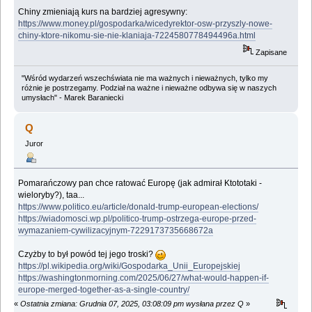
Chiny zmieniają kurs na bardziej agresywny:
https://www.money.pl/gospodarka/wicedyrektor-osw-przyszly-nowe-
chiny-ktore-nikomu-sie-nie-klaniaja-7224580778494496a.html
Zapisane
"Wśród wydarzeń wszechświata nie ma ważnych i nieważnych, tylko my
różnie je postrzegamy. Podział na ważne i nieważne odbywa się w naszych
umysłach" - Marek Baraniecki
Q
Juror
Pomarańczowy pan chce ratować Europę (jak admirał Ktototaki -
wieloryby?), taa...
https://www.politico.eu/article/donald-trump-european-elections/
https://wiadomosci.wp.pl/politico-trump-ostrzega-europe-przed-
wymazaniem-cywilizacyjnym-7229173735668672a
Czyżby to był powód tej jego troski?
https://pl.wikipedia.org/wiki/Gospodarka_Unii_Europejskiej
https://washingtonmorning.com/2025/06/27/what-would-happen-if-
europe-merged-together-as-a-single-country/
«
Ostatnia zmiana: Grudnia 07, 2025, 03:08:09 pm wysłana przez Q
»