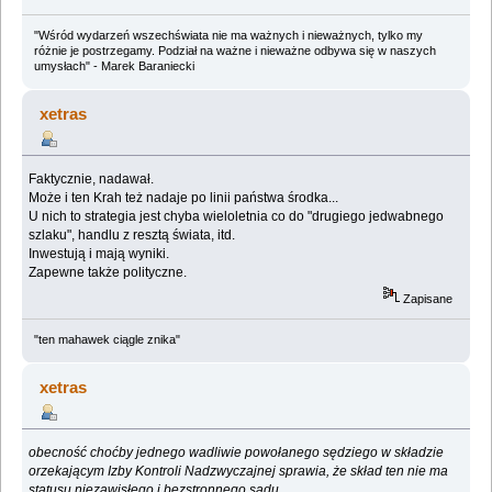
"Wśród wydarzeń wszechświata nie ma ważnych i nieważnych, tylko my
różnie je postrzegamy. Podział na ważne i nieważne odbywa się w naszych
umysłach" - Marek Baraniecki
xetras
Faktycznie, nadawał.
Może i ten Krah też nadaje po linii państwa środka...
U nich to strategia jest chyba wieloletnia co do "drugiego jedwabnego
szlaku", handlu z resztą świata, itd.
Inwestują i mają wyniki.
Zapewne także polityczne.
Zapisane
"ten mahawek ciągle znika"
xetras
obecność choćby jednego wadliwie powołanego sędziego w składzie
orzekającym Izby Kontroli Nadzwyczajnej sprawia, że skład ten nie ma
statusu niezawisłego i bezstronnego sądu.