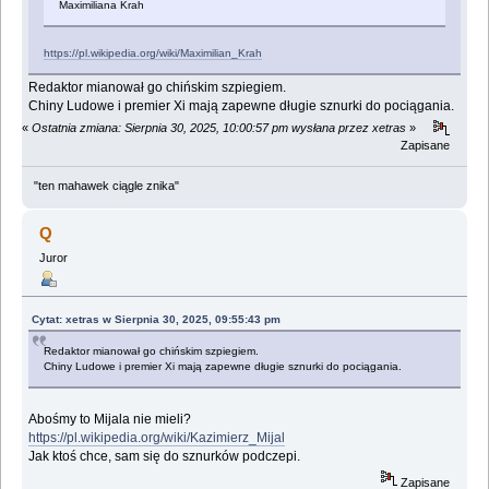
Maximiliana Krah
https://pl.wikipedia.org/wiki/Maximilian_Krah
Redaktor mianował go chińskim szpiegiem.
Chiny Ludowe i premier Xi mają zapewne długie sznurki do pociągania.
«
Ostatnia zmiana: Sierpnia 30, 2025, 10:00:57 pm wysłana przez xetras
»
Zapisane
"ten mahawek ciągle znika"
Q
Juror
Cytat: xetras w Sierpnia 30, 2025, 09:55:43 pm
Redaktor mianował go chińskim szpiegiem.
Chiny Ludowe i premier Xi mają zapewne długie sznurki do pociągania.
Abośmy to Mijala nie mieli?
https://pl.wikipedia.org/wiki/Kazimierz_Mijal
Jak ktoś chce, sam się do sznurków podczepi.
Zapisane