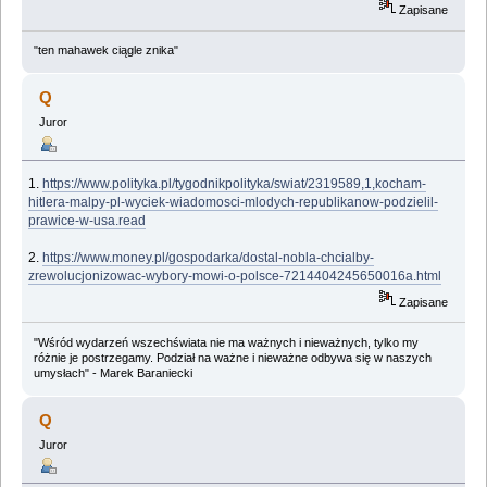
Zapisane
"ten mahawek ciągle znika"
Q
Juror
1.
https://www.polityka.pl/tygodnikpolityka/swiat/2319589,1,kocham-
hitlera-malpy-pl-wyciek-wiadomosci-mlodych-republikanow-podzielil-
prawice-w-usa.read
2.
https://www.money.pl/gospodarka/dostal-nobla-chcialby-
zrewolucjonizowac-wybory-mowi-o-polsce-7214404245650016a.html
Zapisane
"Wśród wydarzeń wszechświata nie ma ważnych i nieważnych, tylko my
różnie je postrzegamy. Podział na ważne i nieważne odbywa się w naszych
umysłach" - Marek Baraniecki
Q
Juror