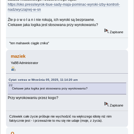
https://oko.press/wyrok-tsue-sady-maja-pominac-wyroki-izby-kontroli-
nadzwyczajnej-w-sn
Źle p o w o ł a n i nie rokują, ich wyroki są bezprawne.
Ciekawe jaka logika jest stosowana przy wyrokowaniu?
Zapisane
"ten mahawek ciągle znika"
maziek
YaBB Administrator
Cytat: xetras w Września 05, 2025, 11:14:20 am
Ciekawe jaka logika jest stosowana przy wyrokowaniu?
Przy wyrokowaniu przez kogo?
Zapisane
Człowiek całe życie próbuje nie wychodzić na większego idiotę niż nim
faktycznie jest - i przeważnie to mu się nie udaje (moje, z życia).
Q