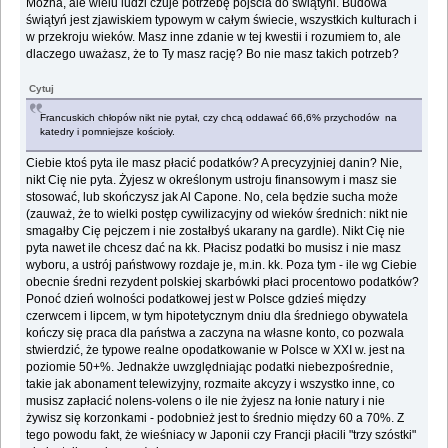
Można, ale wielu ludzi czuje potrzebę pójścia do świątyni. Budowa
świątyń jest zjawiskiem typowym w całym świecie, wszystkich kulturach i
w przekroju wieków. Masz inne zdanie w tej kwestii i rozumiem to, ale
dlaczego uważasz, że to Ty masz rację? Bo nie masz takich potrzeb?
Cytuj
Francuskich chłopów nikt nie pytał, czy chcą oddawać 66,6% przychodów na
katedry i pomniejsze kościoły.
Ciebie ktoś pyta ile masz płacić podatków? A precyzyjniej danin? Nie,
nikt Cię nie pyta. Żyjesz w określonym ustroju finansowym i masz sie
stosować, lub skończysz jak Al Capone. No, cela będzie sucha może
(zauważ, że to wielki postęp cywilizacyjny od wieków średnich: nikt nie
smagałby Cię pejczem i nie zostałbyś ukarany na gardle). Nikt Cię nie
pyta nawet ile chcesz dać na kk. Płacisz podatki bo musisz i nie masz
wyboru, a ustrój państwowy rozdaje je, m.in. kk. Poza tym - ile wg Ciebie
obecnie średni rezydent polskiej skarbówki płaci procentowo podatków?
Ponoć dzień wolności podatkowej jest w Polsce gdzieś między
czerwcem i lipcem, w tym hipotetycznym dniu dla średniego obywatela
kończy się praca dla państwa a zaczyna na własne konto, co pozwala
stwierdzić, że typowe realne opodatkowanie w Polsce w XXI w. jest na
poziomie 50+%. Jednakże uwzględniając podatki niebezpośrednie,
takie jak abonament telewizyjny, rozmaite akcyzy i wszystko inne, co
musisz zapłacić nolens-volens o ile nie żyjesz na łonie natury i nie
żywisz się korzonkami - podobnież jest to średnio między 60 a 70%. Z
tego powodu fakt, że wieśniacy w Japonii czy Francji płacili "trzy szóstki"