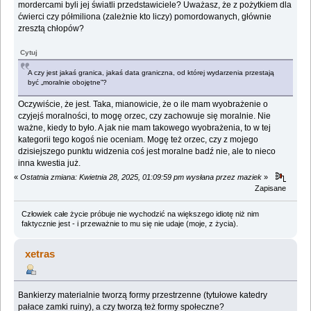
mordercami byli jej światli przedstawiciele? Uważasz, że z pożytkiem dla
ćwierci czy półmiliona (zależnie kto liczy) pomordowanych, głównie
zresztą chłopów?
Cytuj
A czy jest jakaś granica, jakaś data graniczna, od której wydarzenia przestają
być „moralnie obojętne”?
Oczywiście, że jest. Taka, mianowicie, że o ile mam wyobrażenie o
czyjejś moralności, to mogę orzec, czy zachowuje się moralnie. Nie
ważne, kiedy to było. A jak nie mam takowego wyobrażenia, to w tej
kategorii tego kogoś nie oceniam. Mogę też orzec, czy z mojego
dzisiejszego punktu widzenia coś jest moralne badź nie, ale to nieco
inna kwestia już.
«
Ostatnia zmiana: Kwietnia 28, 2025, 01:09:59 pm wysłana przez maziek
»
Zapisane
Człowiek całe życie próbuje nie wychodzić na większego idiotę niż nim
faktycznie jest - i przeważnie to mu się nie udaje (moje, z życia).
xetras
Bankierzy materialnie tworzą formy przestrzenne (tytułowe katedry
pałace zamki ruiny), a czy tworzą też formy społeczne?