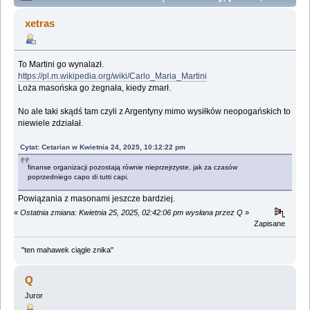
zamki vs pot, łzy i krew chłopów. (Przeczytany 147495
xetras
razy)
To Martini go wynalazł.
https://pl.m.wikipedia.org/wiki/Carlo_Maria_Martini
Loża masońska go żegnała, kiedy zmarł.
No ale taki skądś tam czyli z Argentyny mimo wysiłków neopogańskich to
niewiele zdziałał.
Cytat: Cetarian w Kwietnia 24, 2025, 10:12:22 pm
finanse organizacji pozostają równie nieprzejrzyste, jak za czasów
poprzedniego capo di tutti capi.
Powiązania z masonami jeszcze bardziej.
«
Ostatnia zmiana: Kwietnia 25, 2025, 02:42:06 pm wysłana przez Q
»
Zapisane
"ten mahawek ciągle znika"
Q
Juror