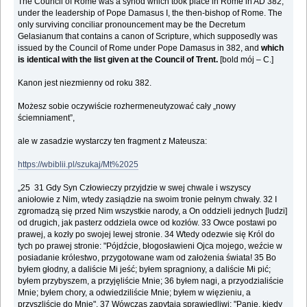
The Council of Rome was a synod which took place in Rome in AD 382,
under the leadership of Pope Damasus I, the then-bishop of Rome. The
only surviving conciliar pronouncement may be the Decretum
Gelasianum that contains a canon of Scripture, which supposedly was
issued by the Council of Rome under Pope Damasus in 382, and
which
is identical with the list given at the Council of Trent.
[bold mój – C.]
Kanon jest niezmienny od roku 382.
Możesz sobie oczywiście rozhermeneutyzować cały „nowy
ściemniament”,
ale w zasadzie wystarczy ten fragment z Mateusza:
https://wbiblii.pl/szukaj/Mt%2025
„25 31 Gdy Syn Człowieczy przyjdzie w swej chwale i wszyscy
aniołowie z Nim, wtedy zasiądzie na swoim tronie pełnym chwały. 32 I
zgromadzą się przed Nim wszystkie narody, a On oddzieli jednych [ludzi]
od drugich, jak pasterz oddziela owce od kozłów. 33 Owce postawi po
prawej, a kozły po swojej lewej stronie. 34 Wtedy odezwie się Król do
tych po prawej stronie: "Pójdźcie, błogosławieni Ojca mojego, weźcie w
posiadanie królestwo, przygotowane wam od założenia świata! 35 Bo
byłem głodny, a daliście Mi jeść; byłem spragniony, a daliście Mi pić;
byłem przybyszem, a przyjęliście Mnie; 36 byłem nagi, a przyodzialiście
Mnie; byłem chory, a odwiedziliście Mnie; byłem w więzieniu, a
przyszliście do Mnie". 37 Wówczas zapytają sprawiedliwi: "Panie, kiedy