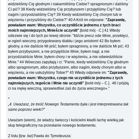
widzieliśmy Cię głodnym i nakarmiliśmy Ciebie? spragnionym i daliśmy
Ci pić? 38 Kiedy widzieliśmy Cię przybyszem i przyjęliśmy Cię? lub
nagim i przyodzialiśmy Cię? 39 Kiedy widzieliśmy Cię chorym lub w
więzieniu i przyszliśmy do Ciebie?" 40 A Król im odpowie:
"Zaprawdę,
powiadam wam: Wszystko, co uczyniliście jednemu z tych braci
moich najmniejszych, Mnieście uczynili"
.[bold mój - C.] 41 Wtedy
odezwie się i do tych po lewej stronie: "Idźcie precz ode Mnie, przeklęci,
w ogień wieczny, przygotowany diabłu i jego aniołom! 42 Bo byłem
głodny, a nie daliście Mi jeść; byłem spragniony, a nie daliście Mi pić; 43
byłem przybyszem, a nie przyjęliście Mnie; byłem nagi, a nie
przyodzialiście Mnie; byłem chory i w więzieniu, a nie odwiedziliście
Mnie." 44 Wówczas zapytają i ci: "Panie, kiedy widzieliśmy Cię głodnym
albo spragnionym, albo przybyszem, albo nagim, kiedy chorym albo w
więzieniu, a nie usłużyliśmy Tobie?" 45 Wtedy odpowie im:
"Zaprawdę,
powiadam wam: Wszystko, czego nie uczyniliście jednemu z tych
najmniejszych, tegoście i Mnie nie uczynili"
[bold mój – C.] . 46 I pójdą
ci na mękę wieczną, sprawiedliwi zaś do życia wiecznego».”
*
„4. Uważasz, że treść Nowego Testamentu była i jest interpretowana tak
samo poprzez wieki?”
Uważam (wiem), że władcy świeccy i kościelni kładli lachę wielką jak
słup telegraficzny na przesłanie nowego testamentu.
Z listu [tzw. św] Pawła do Tymoteusza: