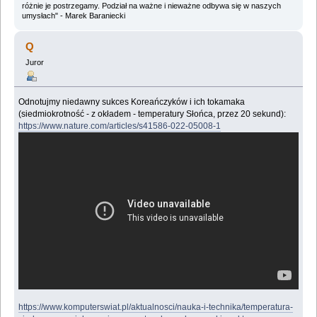
różnie je postrzegamy. Podział na ważne i nieważne odbywa się w naszych
umysłach" - Marek Baraniecki
Q
Juror
Odnotujmy niedawny sukces Koreańczyków i ich tokamaka
(siedmiokrotność - z okładem - temperatury Słońca, przez 20 sekund):
https://www.nature.com/articles/s41586-022-05008-1
https://www.komputerswiat.pl/aktualnosci/nauka-i-technika/temperatura-