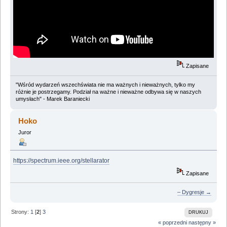
Zapisane
"Wśród wydarzeń wszechświata nie ma ważnych i nieważnych, tylko my
różnie je postrzegamy. Podział na ważne i nieważne odbywa się w naszych
umysłach" - Marek Baraniecki
Hoko
Juror
https://spectrum.ieee.org/stellarator
Zapisane
– Dygresje →
Strony:
1
[
2
]
3
DRUKUJ
« poprzedni
następny »