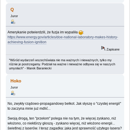
Q
Juror
Amerykanie potwierdzili, że fuzja im wypaliła
:
https://www.energy.gov/articles/doe-national-laboratory-makes-history-
achieving-fusion-ignition
Zapisane
"Wśród wydarzeń wszechświata nie ma ważnych i nieważnych, tylko my
różnie je postrzegamy. Podział na ważne i nieważne odbywa się w naszych
umysłach" - Marek Baraniecki
Hoko
Juror
No, zwykły rządowo-propagandowy bełkot. Jak słyszę o "czystej energii"
to zaczyna mnie już mdlić...
Swoją drogą, ten "przełom" polega nie na tym, że więcej zyskano, niż
włożono, co niektórzy głoszą - zyskano więcej, niż włożono energii...
świetlnej z laserów. I teraz zagadka: jaka jest sprawność użytego lasera?