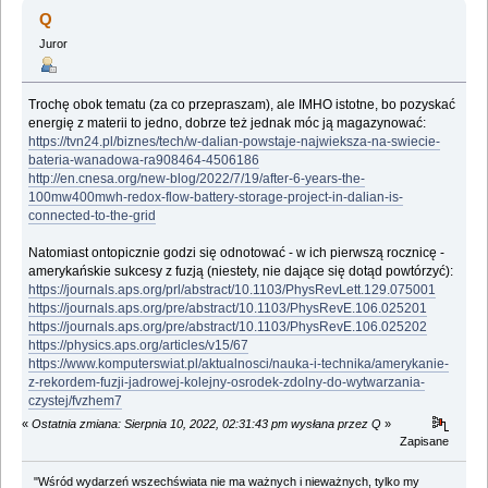
termojądrowa (Przeczytany 55712 razy)
Q
Juror
Trochę obok tematu (za co przepraszam), ale IMHO istotne, bo pozyskać
energię z materii to jedno, dobrze też jednak móc ją magazynować:
https://tvn24.pl/biznes/tech/w-dalian-powstaje-najwieksza-na-swiecie-
bateria-wanadowa-ra908464-4506186
http://en.cnesa.org/new-blog/2022/7/19/after-6-years-the-
100mw400mwh-redox-flow-battery-storage-project-in-dalian-is-
connected-to-the-grid
Natomiast ontopicznie godzi się odnotować - w ich pierwszą rocznicę -
amerykańskie sukcesy z fuzją (niestety, nie dające się dotąd powtórzyć):
https://journals.aps.org/prl/abstract/10.1103/PhysRevLett.129.075001
https://journals.aps.org/pre/abstract/10.1103/PhysRevE.106.025201
https://journals.aps.org/pre/abstract/10.1103/PhysRevE.106.025202
https://physics.aps.org/articles/v15/67
https://www.komputerswiat.pl/aktualnosci/nauka-i-technika/amerykanie-
z-rekordem-fuzji-jadrowej-kolejny-osrodek-zdolny-do-wytwarzania-
czystej/fvzhem7
«
Ostatnia zmiana: Sierpnia 10, 2022, 02:31:43 pm wysłana przez Q
»
Zapisane
"Wśród wydarzeń wszechświata nie ma ważnych i nieważnych, tylko my