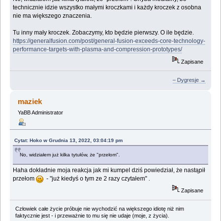
technicznie idzie wszystko małymi kroczkami i każdy kroczek z osobna
nie ma większego znaczenia.
Tu inny mały kroczek. Zobaczymy, kto będzie pierwszy. O ile będzie.
https://generalfusion.com/post/general-fusion-exceeds-core-technology-
performance-targets-with-plasma-and-compression-prototypes/
Zapisane
– Dygresje →
maziek
YaBB Administrator
Cytat: Hoko w Grudnia 13, 2022, 03:04:19 pm
No, widziałem już kilka tytułów, że "przełom".
Haha dokładnie moja reakcja jak mi kumpel dziś powiedział, że nastąpił
przełom
- "już kiedyś o tym ze 2 razy czytałem" .
Zapisane
Człowiek całe życie próbuje nie wychodzić na większego idiotę niż nim
faktycznie jest - i przeważnie to mu się nie udaje (moje, z życia).