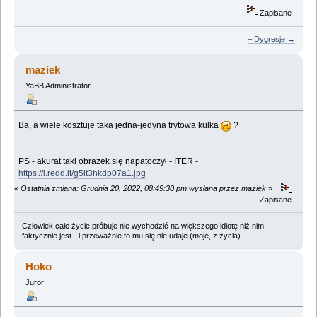
Zapisane
– Dygresje →
maziek
YaBB Administrator
Ba, a wiele kosztuje taka jedna-jedyna trytowa kulka
?
PS - akurat taki obrazek się napatoczył - ITER -
https://i.redd.it/g5it3hkdp07a1.jpg
«
Ostatnia zmiana: Grudnia 20, 2022, 08:49:30 pm wysłana przez maziek
»
Zapisane
Człowiek całe życie próbuje nie wychodzić na większego idiotę niż nim
faktycznie jest - i przeważnie to mu się nie udaje (moje, z życia).
Hoko
Juror