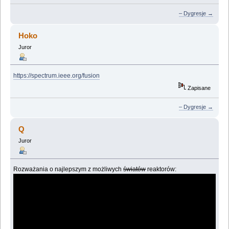
– Dygresje →
Hoko
Juror
https://spectrum.ieee.org/fusion
Zapisane
– Dygresje →
Q
Juror
Rozważania o najlepszym z możliwych
światów
reaktorów: