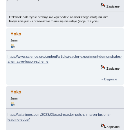
Zapisane
Człowiek całe życie próbuje nie wychodzić na większego idiotę niż nim
faktycznie jest - i przeważnie to mu się nie udaje (moje, z życia).
Hoko
Juror
https://www.science.org/content/article/reactor-experiment-demonstrates-
alternative-fusion-scheme
Zapisane
– Dygresje →
Hoko
Juror
https://asiatimes.com/2023/05/east-reactor-puts-china-on-fusions-
leading-edge/
Zapisane