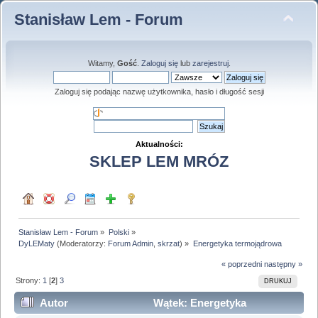
Stanisław Lem - Forum
Witamy,
Gość
.
Zaloguj się
lub
zarejestruj
.
Zaloguj się podając nazwę użytkownika, hasło i długość sesji
Aktualności:
SKLEP LEM MRÓZ
Stanisław Lem - Forum
»
Polski
»
DyLEMaty
(Moderatorzy:
Forum Admin
,
skrzat
) »
Energetyka termojądrowa
« poprzedni
następny »
Strony:
1
[
2
]
3
DRUKUJ
Autor
Wątek: Energetyka