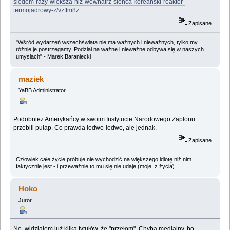
siedem-razy-wieksza-niz-wewnatrz-slonca-koreanski-reaktor-
termojadrowy-z/vzftm8z
Zapisane
"Wśród wydarzeń wszechświata nie ma ważnych i nieważnych, tylko my
różnie je postrzegamy. Podział na ważne i nieważne odbywa się w naszych
umysłach" - Marek Baraniecki
maziek
YaBB Administrator
Podobnież Amerykańcy w swoim Instytucie Narodowego Zapłonu
przebili pułap. Co prawda ledwo-ledwo, ale jednak.
Zapisane
Człowiek całe życie próbuje nie wychodzić na większego idiotę niż nim
faktycznie jest - i przeważnie to mu się nie udaje (moje, z życia).
Hoko
Juror
No, widziałem już kilka tytułów, że "przełom". Chyba medialny, bo