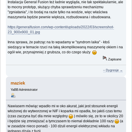
Instalacja General Fusion też ładnie wygląda, nie tak spektakularnie, ale
to mocny prototyp, służący chyba sprawdzeniu mechanizmu
"zgniatania", i to bodaj na razie tylko na wodzie, więc właściwa
maszyneria będzie pewnie większa, rozbudowana i obudowana.
https://generalfusion.com/wp-content/uploads/2022/03/screenshot-
23_900x900_01.jpg
Inna sprawa, że patrząc na to wpadamy w "syndrom laika" - ktoś
siedzący w temacie rzuci na taką skomplikowaną maszynerię okiem i na
ogół wie, przynajmniej z grubsza, co do czego służy
Zapisane
– Dygresje →
maziek
YaBB Administrator
Nawiasem mówiąc wpadło mi w oko akurat, jaki jest stosunek energii
włożonej do wytworzonej w NIF i koparka mi opadła, bo jakiś czas temu
(czas zaczyna być dla mnie względny
) mówiło się, ze to w okolicy 20
i będzie się zmniejszać a tymczasem to niemal dokładnie 100 razy
(a
w zasadzie nieco ponad) - 100 dżuli energii elektrycznej wkładu na
jednego dżula z fuzji.