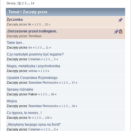
Strony: [
1
]
2
3
...
14
Temat
/
Zaczęty przez
Życzonka
Zaczęty przez
liv
«
1
2
3
...
22
»
.Ostrzeżenie przed trollingiem.
Zaczęty przez Terminus
Takie tam...
Zaczęty przez
trx
«
1
2
3
...
11
»
Czy narkotyki powinny być legalne?
Zaczęty przez
Cetarian
«
1
2
3
...
5
»
Magia, metafizyka i psychotronika
Zaczęty przez
xetras
«
1
2
3
»
Upadek Cesarstwa Rzymskiego
Zaczęty przez
Stanisław Remuszko
«
1
2
3
...
57
»
Sprawy różnakie
Zaczęty przez Falcor
«
1
2
3
...
89
»
Wojna
Zaczęty przez
Stanisław Remuszko
«
1
2
3
...
38
»
Co tępora, to mores...!
Zaczęty przez
liv
«
1
2
3
...
126
»
„Wysyłamy twojego syna na front!”
Zaczęty przez
Cetarian
«
1
2
3
...
6
»