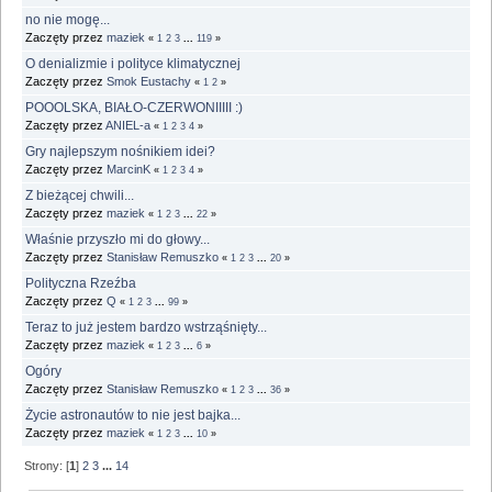
no nie mogę...
Zaczęty przez
maziek
«
1
2
3
...
119
»
O denializmie i polityce klimatycznej
Zaczęty przez
Smok Eustachy
«
1
2
»
POOOLSKA, BIAŁO-CZERWONIIIII :)
Zaczęty przez
ANIEL-a
«
1
2
3
4
»
Gry najlepszym nośnikiem idei?
Zaczęty przez
MarcinK
«
1
2
3
4
»
Z bieżącej chwili...
Zaczęty przez
maziek
«
1
2
3
...
22
»
Właśnie przyszło mi do głowy...
Zaczęty przez
Stanisław Remuszko
«
1
2
3
...
20
»
Polityczna Rzeźba
Zaczęty przez
Q
«
1
2
3
...
99
»
Teraz to już jestem bardzo wstrząśnięty...
Zaczęty przez
maziek
«
1
2
3
...
6
»
Ogóry
Zaczęty przez
Stanisław Remuszko
«
1
2
3
...
36
»
Życie astronautów to nie jest bajka...
Zaczęty przez
maziek
«
1
2
3
...
10
»
Strony: [
1
]
2
3
...
14