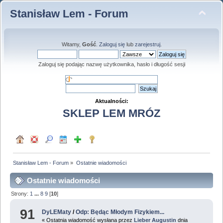
Stanisław Lem - Forum
Witamy,
Gość
.
Zaloguj się
lub
zarejestruj
.
Zaloguj się podając nazwę użytkownika, hasło i długość sesji
Aktualności:
SKLEP LEM MRÓZ
Stanisław Lem - Forum
»
Ostatnie wiadomości
Ostatnie wiadomości
Strony:
1
...
8
9
[
10
]
91
DyLEMaty
/
Odp: Będąc Młodym Fizykiem...
« Ostatnia wiadomość wysłana przez
Lieber Augustin
dnia