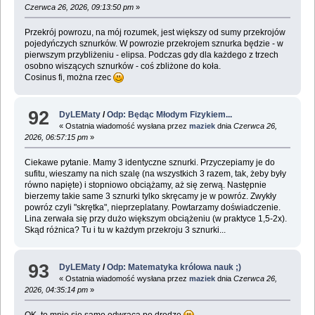
Czerwca 26, 2026, 09:13:50 pm
»
Przekrój powrozu, na mój rozumek, jest większy od sumy przekrojów
pojedyńczych sznurków. W powrozie przekrojem sznurka będzie - w
pierwszym przybliżeniu - elipsa. Podczas gdy dla każdego z trzech
osobno wiszących sznurków - coś zbliżone do koła.
Cosinus fi, można rzec
92
DyLEMaty
/
Odp: Będąc Młodym Fizykiem...
« Ostatnia wiadomość wysłana przez
maziek
dnia
Czerwca 26,
2026, 06:57:15 pm
»
Ciekawe pytanie. Mamy 3 identyczne sznurki. Przyczepiamy je do
sufitu, wieszamy na nich szalę (na wszystkich 3 razem, tak, żeby były
równo napięte) i stopniowo obciążamy, aż się zerwą. Następnie
bierzemy takie same 3 sznurki tylko skręcamy je w powróz. Zwykły
powróz czyli "skrętka", nieprzeplatany. Powtarzamy doświadczenie.
Lina zerwała się przy dużo większym obciążeniu (w praktyce 1,5-2x).
Skąd różnica? Tu i tu w każdym przekroju 3 sznurki...
93
DyLEMaty
/
Odp: Matematyka królowa nauk ;)
« Ostatnia wiadomość wysłana przez
maziek
dnia
Czerwca 26,
2026, 04:35:14 pm
»