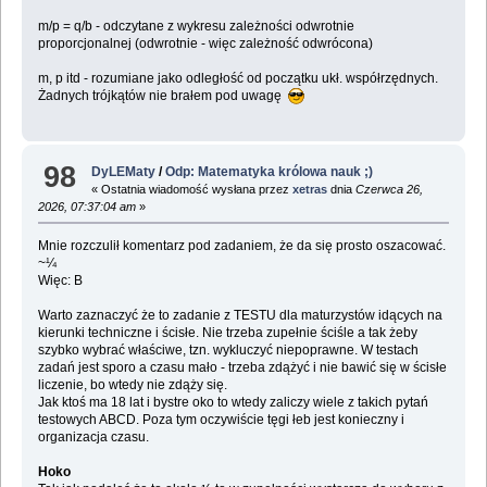
m/p = q/b - odczytane z wykresu zależności odwrotnie
proporcjonalnej (odwrotnie - więc zależność odwrócona)
m, p itd - rozumiane jako odległość od początku ukł. współrzędnych.
Żadnych trójkątów nie brałem pod uwagę
98
DyLEMaty
/
Odp: Matematyka królowa nauk ;)
« Ostatnia wiadomość wysłana przez
xetras
dnia
Czerwca 26,
2026, 07:37:04 am
»
Mnie rozczulił komentarz pod zadaniem, że da się prosto oszacować.
~¼
Więc: B
Warto zaznaczyć że to zadanie z TESTU dla maturzystów idących na
kierunki techniczne i ścisłe. Nie trzeba zupełnie ściśle a tak żeby
szybko wybrać właściwe, tzn. wykluczyć niepoprawne. W testach
zadań jest sporo a czasu mało - trzeba zdążyć i nie bawić się w ścisłe
liczenie, bo wtedy nie zdąży się.
Jak ktoś ma 18 lat i bystre oko to wtedy zaliczy wiele z takich pytań
testowych ABCD. Poza tym oczywiście tęgi łeb jest konieczny i
organizacja czasu.
Hoko