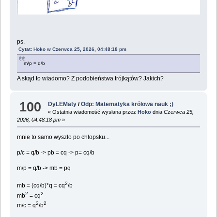
ps.
Cytat: Hoko w Czerwca 25, 2026, 04:48:18 pm
m/p = q/b
A skąd to wiadomo? Z podobieństwa trójkątów? Jakich?
100
DyLEMaty
/
Odp: Matematyka królowa nauk ;)
« Ostatnia wiadomość wysłana przez
Hoko
dnia
Czerwca 25,
2026, 04:48:18 pm
»
mnie to samo wyszło po chłopsku...
p/c = q/b -> pb = cq -> p= cq/b
m/p = q/b -> mb = pq
2
mb = (cq/b)*q = cq
/b
2
2
mb
= cq
2
2
m/c = q
/b