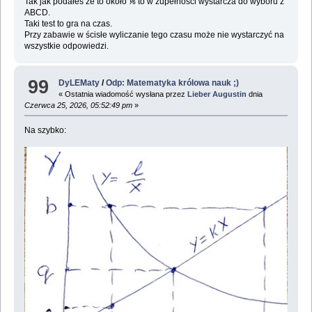
Tak jak podałeś że to około ⅙ to w zupełności wystarcza do wyboru z
ABCD.
Taki test to gra na czas.
Przy zabawie w ścisłe wyliczanie tego czasu może nie wystarczyć na
wszystkie odpowiedzi.
99
DyLEMaty
/
Odp: Matematyka królowa nauk ;)
« Ostatnia wiadomość wysłana przez
Lieber Augustin
dnia
Czerwca 25, 2026, 05:52:49 pm
»
Na szybko: