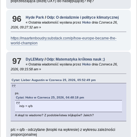
poprzedzająca (bliżej OXY) do następującej? Hę?
96
Hyde Park
/
Odp: O denializmie i polityce klimatycznej
« Ostatnia wiadomość wysłana przez
Hoko
dnia
Czerwca 26,
2026, 09:27:32 am
»
https://maartenboudry.substack.com/p/how-europe-became-the-
world-champion
97
DyLEMaty
/
Odp: Matematyka królowa nauk ;)
« Ostatnia wiadomość wysłana przez
Hoko
dnia
Czerwca 26,
2026, 09:15:58 am
»
Cytat: Lieber Augustin w Czerwca 25, 2026, 05:52:49 pm
ps.
Cytat: Hoko w Czerwca 25, 2026, 04:48:18 pm
m/p = q/b
A skąd to wiadomo? Z podobieństwa trójkątów? Jakich?
p/c = q/b - odczytane (kropki na wykresie) z wykresu zależności
proporcjonalnej