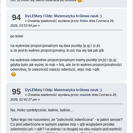
OK, to mnie się samo odwraca po drodze
.
94
DyLEMaty
/
Odp: Matematyka królowa nauk ;)
« Ostatnia wiadomość wysłana przez
Hoko
dnia
Czerwca 26,
2026, 03:53:54 pm
»
po kolei
na wykresie proporcjonalnym są dwa punkty (p,q) i (c,b)
a że jest to wykres proporcjonalny, to p/c ma się tak jak q/b
na wykresie odwrotnie proporcjonalnym mamy punkty (m,b) i (p,q)
gdyby było jak wyżej, to m/p = b/q, ale że to wykres proporcjonalności
odwrotnej, to zalezność należy odwrócić, więc m/p =q/b
95
DyLEMaty
/
Odp: Matematyka królowa nauk ;)
« Ostatnia wiadomość wysłana przez
maziek
dnia
Czerwca 26,
2026, 02:42:27 pm
»
No, Hoko syntetycznie, ładnie, ładnie...
Tylko tego nie rozumiem, że "zależność odwrócona" - w jakim sensie?
Co jest odwrócone w samym zapisie m/p = q/b względem prostej
zależności p/c = q/b? I w jednej i w drugiej na obu osiach jest wartość