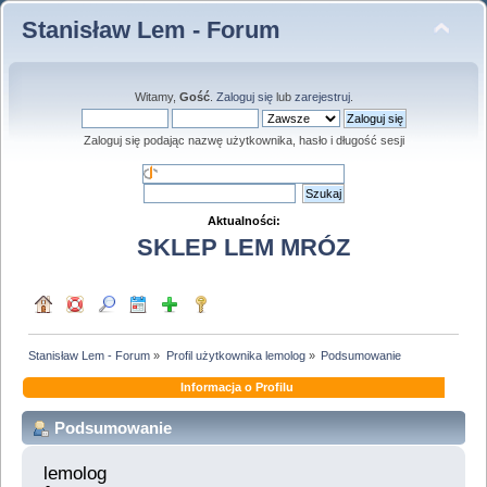
Stanisław Lem - Forum
Witamy,
Gość
.
Zaloguj się
lub
zarejestruj
.
Zaloguj się podając nazwę użytkownika, hasło i długość sesji
Aktualności:
SKLEP LEM MRÓZ
Stanisław Lem - Forum
»
Profil użytkownika lemolog
»
Podsumowanie
Informacja o Profilu
Podsumowanie
lemolog 