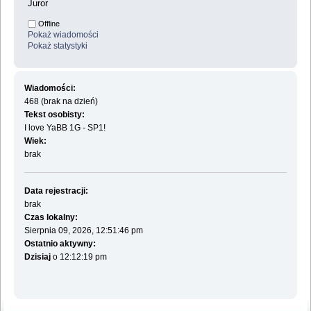
Juror
Offline
Pokaż wiadomości
Pokaż statystyki
Wiadomości:
468 (brak na dzień)
Tekst osobisty:
I love YaBB 1G - SP1!
Wiek:
brak
Data rejestracji:
brak
Czas lokalny:
Sierpnia 09, 2026, 12:51:46 pm
Ostatnio aktywny:
Dzisiaj
o 12:12:19 pm