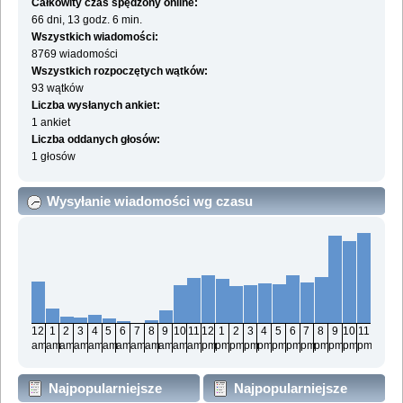
Całkowity czas spędzony online:
66 dni, 13 godz. 6 min.
Wszystkich wiadomości:
8769 wiadomości
Wszystkich rozpoczętych wątków:
93 wątków
Liczba wysłanych ankiet:
1 ankiet
Liczba oddanych głosów:
1 głosów
Wysyłanie wiadomości wg czasu
12
1
2
3
4
5
6
7
8
9
10
11
12
1
2
3
4
5
6
7
8
9
10
11
am
am
am
am
am
am
am
am
am
am
am
am
pm
pm
pm
pm
pm
pm
pm
pm
pm
pm
pm
pm
Najpopularniejsze
Najpopularniejsze