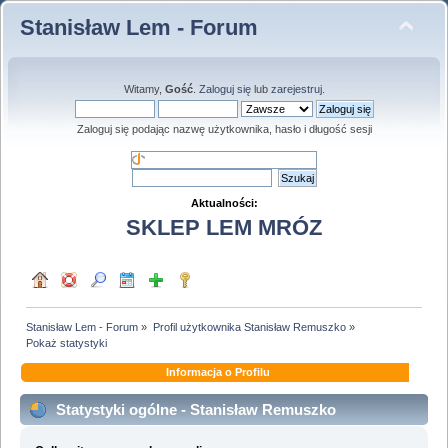
Stanisław Lem - Forum
Witamy,
Gość
.
Zaloguj się
lub
zarejestruj
.
Zaloguj się podając nazwę użytkownika, hasło i długość sesji
Aktualności:
SKLEP LEM MRÓZ
Stanisław Lem - Forum
»
Profil użytkownika Stanisław Remuszko
»
Pokaż statystyki
Informacja o Profilu
Statystyki ogólne - Stanisław Remuszko