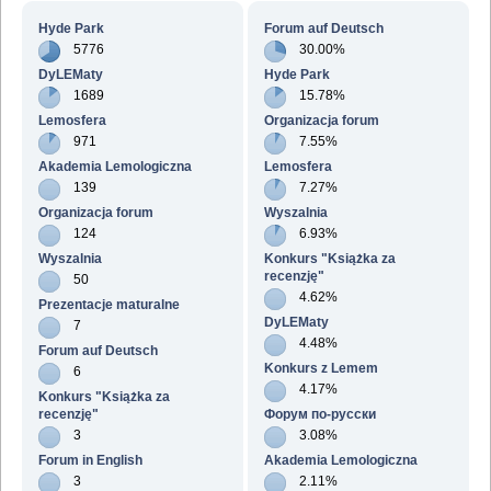
działy wg wiadomości
działy wg aktywności
Hyde Park
Forum auf Deutsch
5776
30.00%
DyLEMaty
Hyde Park
1689
15.78%
Lemosfera
Organizacja forum
971
7.55%
Akademia Lemologiczna
Lemosfera
139
7.27%
Organizacja forum
Wyszalnia
124
6.93%
Wyszalnia
Konkurs "Książka za
recenzję"
50
4.62%
Prezentacje maturalne
DyLEMaty
7
4.48%
Forum auf Deutsch
Konkurs z Lemem
6
4.17%
Konkurs "Książka za
recenzję"
Форум по-русски
3
3.08%
Forum in English
Akademia Lemologiczna
3
2.11%