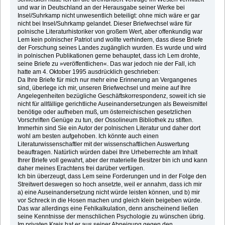
und war in Deutschland an der Herausgabe seiner Werke bei
Insel/Suhrkamp nicht unwesentlich beteiligt: ohne mich wäre er gar
nicht bei Insel/Suhrkamp gelandet. Dieser Briefwechsel wäre für
polnische Literaturhistoriker von großem Wert, aber offenkundig war
Lem kein polnischer Patriot und wollte verhindern, dass diese Briefe
der Forschung seines Landes zugänglich wurden. Es wurde und wird
in polnischen Publikationen gerne behauptet, dass ich Lem drohte,
seine Briefe zu »veröffentlichen«. Das war jedoch nie der Fall, ich
hatte am 4. Oktober 1995 ausdrücklich geschrieben:
Da Ihre Briefe für mich nur mehr eine Erinnerung an Vergangenes
sind, überlege ich mir, unseren Briefwechsel und meine auf Ihre
Angelegenheiten bezügliche Geschäftskorrespondenz, soweit ich sie
nicht für allfällige gerichtliche Auseinandersetzungen als Beweismittel
benötige oder aufheben muß, um österreichischen gesetzlichen
Vorschriften Genüge zu tun, der Ossolineum Bibliothek zu stiften.
Immerhin sind Sie ein Autor der polnischen Literatur und daher dort
wohl am besten aufgehoben. Ich könnte auch einen
Literaturwissenschaftler mit der wissenschaftlichen Auswertung
beauftragen. Natürlich würden dabei Ihre Urheberrechte am Inhalt
Ihrer Briefe voll gewahrt, aber der materielle Besitzer bin ich und kann
daher meines Erachtens frei darüber verfügen.
Ich bin überzeugt, dass Lem seine Forderungen und in der Folge den
Streitwert deswegen so hoch ansetzte, weil er annahm, dass ich mir
a) eine Auseinandersetzung nicht würde leisten können, und b) mir
vor Schreck in die Hosen machen und gleich klein beigeben würde.
Das war allerdings eine Fehlkalkulation, denn anscheinend ließen
seine Kenntnisse der menschlichen Psychologie zu wünschen übrig.
Im privaten Kreis hat er aus seiner Abneigung gegen den