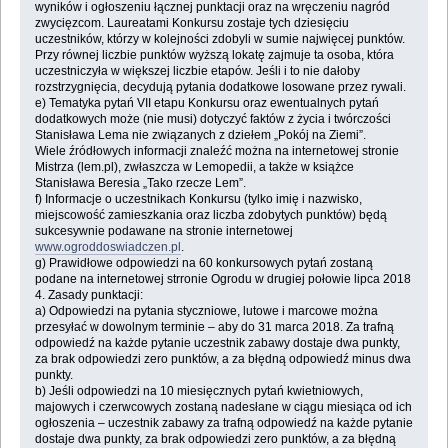
wyników i ogłoszeniu łącznej punktacji oraz na wręczeniu nagród
zwycięzcom. Laureatami Konkursu zostaje tych dziesięciu
uczestników, którzy w kolejności zdobyli w sumie najwięcej punktów.
Przy równej liczbie punktów wyższą lokatę zajmuje ta osoba, która
uczestniczyła w większej liczbie etapów. Jeśli i to nie dałoby
rozstrzygnięcia, decydują pytania dodatkowe losowane przez rywali.
e) Tematyka pytań VII etapu Konkursu oraz ewentualnych pytań
dodatkowych może (nie musi) dotyczyć faktów z życia i twórczości
Stanisława Lema nie związanych z dziełem „Pokój na Ziemi”.
Wiele źródłowych informacji znaleźć można na internetowej stronie
Mistrza (lem.pl), zwłaszcza w Lemopedii, a także w książce
Stanisława Beresia „Tako rzecze Lem”.
f) Informacje o uczestnikach Konkursu (tylko imię i nazwisko,
miejscowość zamieszkania oraz liczba zdobytych punktów) będą
sukcesywnie podawane na stronie internetowej
www.ogroddoswiadczen.pl
.
g) Prawidłowe odpowiedzi na 60 konkursowych pytań zostaną
podane na internetowej strronie Ogrodu w drugiej połowie lipca 2018
4. Zasady punktacji:
a) Odpowiedzi na pytania styczniowe, lutowe i marcowe można
przesyłać w dowolnym terminie – aby do 31 marca 2018. Za trafną
odpowiedź na każde pytanie uczestnik zabawy dostaje dwa punkty,
za brak odpowiedzi zero punktów, a za błędną odpowiedź minus dwa
punkty.
b) Jeśli odpowiedzi na 10 miesięcznych pytań kwietniowych,
majowych i czerwcowych zostaną nadesłane w ciągu miesiąca od ich
ogłoszenia – uczestnik zabawy za trafną odpowiedź na każde pytanie
dostaje dwa punkty, za brak odpowiedzi zero punktów, a za błędną