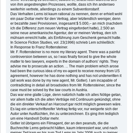
von ihm angestrengten Prozesses, wollte, dass ich ihn anderswo
weiterhin vertrete, allerdings zu einem Subventionstarif.
Das Verhalten Lems ist kaum rational zu nennen, denn er erhielt wohl
ein paar Dollar mehr für den Vertrag, aber letztendlich weniger, denn
er bezahlte zwei Provisionen, insgesamt $ 5.000,– an mich (nachdem
ich die Differenz zum neuen Vertrag eingefordert hatte), 2.500 an
seine neue amerikanische Agentur, der er meinen Vertrag, den ich
mühsam erreicht hatte, als Einführung zum Geschenk gemacht hatte.
In Science Fiction Studies, vol. 23(1996) schrieb Lem schließlich:
In Response to Franz Rottensteiner.
Mr. F. Rottensteiner is no more my literary agent. There was a painful
controversion between us, so I was finally forced to give the whole
matter to two lawyers, experts in the domain of authors’ rights. They
advise me to prosecute an action. ... The main problem which arose
had been the curious idea of my ex-agent to receive money from US
agreement, however he has done nothing and has not underwritten it
(all work was done by my new agent, Mr. Gotler). I am incapable of
contradicting in detail all broadsides from Mr. Rottensteiner, since the
case must be solved by the law courts in Austria.
Das war eine glatte Lüge, denn natürlich hatte ich alles Nötige getan,
vor allem hatte ich die alten Verträge mit Continuum gekündigt, ohne
die ein direkter Verkauf an Harcourt gar nicht möglich gewesen wäre.
Es lag ein unterschriftsreifer Vertrag fertig vor, nur weigerte sich der
Autor unter Ausflüchten, ihn zu unterzeichnen. Es ging ihm lediglich
um eine Handvoll Dollar mehr.
Gotler ist übrigens ein Filmagent, der an den peanuts, die die
Buchrechte Lems gebracht hätten, kaum interessiert war, und nach
meiner Zeit kam es bis zum Tod Lems im Jahr 2006 auch zu keiner