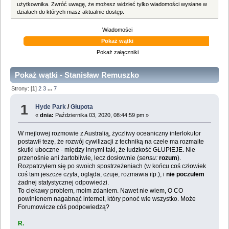
użytkownika. Zwróć uwagę, że możesz widzieć tylko wiadomości wysłane w
działach do których masz aktualnie dostęp.
Wiadomości
Pokaż wątki
Pokaż załączniki
Pokaż wątki - Stanisław Remuszko
Strony: [
1
]
2
3
...
7
1
Hyde Park
/
Głupota
«
dnia:
Października 03, 2020, 08:44:59 pm »
W mejlowej rozmowie z Australią, życzliwy oceaniczny interlokutor
postawił tezę, że rozwój cywilizacji z techniką na czele ma rozmaite
skutki uboczne - między innymi taki, że ludzkość GŁUPIEJE. Nie
przenośnie ani żartobliwie, lecz dosłownie (
sensu:
rozum
).
Rozpatrzyłem się po swoich spostrzeżeniach (w końcu coś człowiek
coś tam jeszcze czyta, ogląda, czuje, rozmawia itp.), i
nie poczułem
żadnej statystycznej odpowiedzi.
To ciekawy problem, moim zdaniem. Nawet nie wiem, O CO
powinienem nagabnąć internet, który ponoć wie wszystko. Może
Forumowicze cóś podpowiedzą?
R.