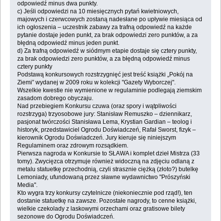
odpowiedź minus dwa punkty.
c) Jeśli odpowiedzi na 10 miesięcznych pytań kwietniowych,
majowych i czerwcowych zostaną nadesłane po upływie miesiąca od
ich ogłoszenia – uczestnik zabawy za trafną odpowiedź na każde
pytanie dostaje jeden punkt, za brak odpowiedzi zero punktów, a za
błędną odpowiedź minus jeden punkt.
d) Za trafną odpowiedź w siódmym etapie dostaje się cztery punkty,
za brak odpowiedzi zero punktów, a za błędną odpowiedź minus
cztery punkty
Podstawą konkursowych rozstrzygnięć jest treść książki „Pokój na
Ziemi” wydanej w 2009 roku w kolekcji "Gazety Wyborczej".
Wszelkie kwestie nie wymienione w regulaminie podlegają ziemskim
zasadom dobrego obyczaju.
Nad przebiegiem Konkursu czuwa (oraz spory i wątpliwości
rozstrzyga) trzyosobowe jury: Stanisław Remuszko – dziennikarz,
pasjonat twórczości Stanisława Lema, Krystian Gardian – teolog i
historyk, przedstawiciel Ogrodu Doświadczeń, Rafał Sworst, fizyk –
kierownik Ogrodu Doświadczeń. Jury kieruje się niniejszym
Regulaminem oraz zdrowym rozsądkiem.
Pierwsza nagroda w Konkursie to SŁAWA i komplet dzieł Mistrza (33
tomy). Zwycięzca otrzymuje również widoczną na zdjęciu odlaną z
metalu statuetkę przechodnią, czyli strasznie ciężką (złoto?) butelkę
Lemoniady, ufundowaną przez sławne wydawnictwo "Prószyński
Media".
Kto wygra trzy konkursy czytelnicze (niekoniecznie pod rząd!), ten
dostanie statuetkę na zawsze. Pozostałe nagrody, to cenne książki,
wielkie czekolady z laskowymi orzechami oraz gratisowe bilety
sezonowe do Ogrodu Doświadczeń.