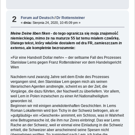
2
Forum auf Deutsch
/
Dr Rottensteiner
«
dnia:
Sierpnia 24, 2020, 10:45:09 pm »
Meine Deine liben fiken
- do tego ogranicza się moja znajomość
niemieckiego, mimo że na maturze 55 lat temu miałem czwórkę.
Dlatego tekst, który właśnie dostałem od dra FR, zamieszczam
in
extenso
, ale kompletnie bezrozumnie:
»Für eine Handvoll Dollar mehr« – der seltsame Fall des Prozesses
Stanisław Lems gegen Franz Rottensteiner vor dem Handelsgericht
Wien
Nachdem rund zwanzig Jahre seit dem Ende des Prozesses
vergangen sind, den Stanisław Lem gegen mich als seinen
literarischen Agenten anstrengte, scheint es an der Zeit, die
Vorgänge, die dazu führten, der Nachwelt zu überliefern. Vor allem,
weil Lem in Polen inzwischen zu einer Art Nationalheiligtum
geworden ist.
Beginnen wir mit einigen anekdotenhaften Geschichten. In Lems
Roman Lokaltermin wird Ijon Tichy in der Schweiz betrogen, als er
»gutgläubig« ein »Geschenk« annimmt, ein Schloss, was in Wahrheit
eine Betrugsmasche ist, die ihm nur Zores einbringt. Das war Lems
Rache an der Schweiz, weil er einmal eine Einladung in die Schweiz
erhielt, die Schweizer aber anscheinend seine Spesen nicht
übernehmen wollten. So zumindest nach Lem, ich habe die