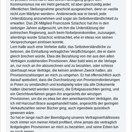
Kommunismus nie ein Hehl gemacht, ist aber gleichzeitig jeder
öffentlichen Stellungnahme geschickt ausgewichen, denn er »wolle
nicht zum Märtyrer werden«. Andererseits war er bereit, jede
Unterstützung anzunehmen und sogar als Selbstverständlichkeit zu
erwarten. Das ZK-Mitglied Franciszek Szlachcic hat ihn in den
siebziger Jahren aufgesucht, um ihm die Unterstützung der
polnischen Regierung, auch beim Nobelpreiskomitee, zuzusagen,
allerdings wurde Szlachcic entmachtet, ehe er etwas von seinen
Versprechungen einlösen konnte.
Lem hatte auch eine Vorliebe dafür, das Selbstverständliche zu
betonen, die Einhaltung vertraglicher Verpflichtungen, die er dann
gleich brechen würde. Etwa die Bezahlung von mir aus den alten
Verträgen zustehenden Provisionen. Aber bald wies er die Verlage
an, nur noch an ihn abzurechnen und zu bezahlen, oder schloss
überhaupt neue Verträge, die keinen anderen Zweck hatten, als
Provisionszahlungen an mich zu umgehen. Er hat offensichtlich auch
darauf spekuliert, dass die Durchsetzung von Provisionsforderungen
in Polen zu umständlich und kostspielig wäre (da alle Dokumente
hätten übersetzt werden müssen), die Erfolgsaussichten gering, und
ein Gerichtsverfahren gegen ihn angesichts der winzigen
Provisionen, um die es etwa bei den amerikanischen Verträgen, die
ich mit Harcourt Brace ausgehandelt habe, angesichts der geringen
Verkaufszahlen seiner Bücher ging, auch irgendwie quixotisch
gewesen wäre.
So hat er lange nach der Beendigung unseres Vertragsverhältnisses
noch immer von meiner Arbeit profitiert, ohne jemals die vertraglich
festgelegten Provisionen an mich zu bezahlen, und seine Erben tun
es noch immer.