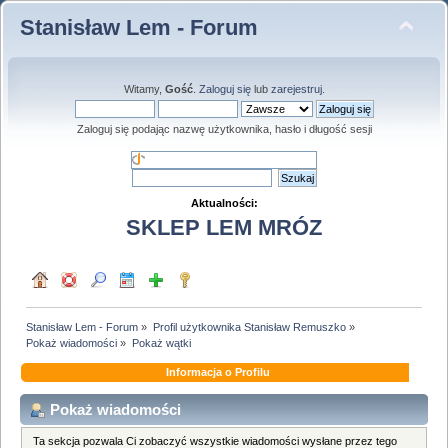
Stanisław Lem - Forum
Witamy,
Gość
.
Zaloguj się
lub
zarejestruj
.
Zaloguj się podając nazwę użytkownika, hasło i długość sesji
Aktualności:
SKLEP LEM MRÓZ
Stanisław Lem - Forum
»
Profil użytkownika Stanisław Remuszko
»
Pokaż wiadomości
»
Pokaż wątki
Informacja o Profilu
Pokaż wiadomości
Ta sekcja pozwala Ci zobaczyć wszystkie wiadomości wysłane przez tego