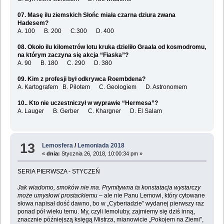
07. Masę ilu ziemskich Słońc miała czarna dziura zwana
Hadesem?
A. 100 B. 200 C.300 D. 400
08. Około ilu kilometrów lotu kruka dzieliło Graala od kosmodromu,
na którym zaczyna się akcja “Fiaska”?
A. 90 B. 180 C. 290 D. 380
09. Kim z profesji był odkrywca Roembdena?
A. Kartografem B. Pilotem C. Geologiem D. Astronomem
10.. Kto nie uczestniczył w wyprawie “Hermesa”?
A. Lauger B. Gerber C. Khargner D. El Salam
13
Lemosfera
/
Lemoniada 2018
«
dnia:
Stycznia 26, 2018, 10:00:34 pm »
SERIA PIERWSZA - STYCZEŃ
Jak wiadomo, smoków nie ma. Prymitywna ta konstatacja wystarczy
może umysłowi prostackiemu
– ale nie Panu Lemowi, który cytowane
słowa napisał dość dawno, bo w „Cyberiadzie” wydanej pierwszy raz
ponad pół wieku temu. My, czyli lemoluby, zajmiemy się dziś inną,
znacznie późniejszą księgą Mistrza, mianowicie „Pokojem na Ziemi”,