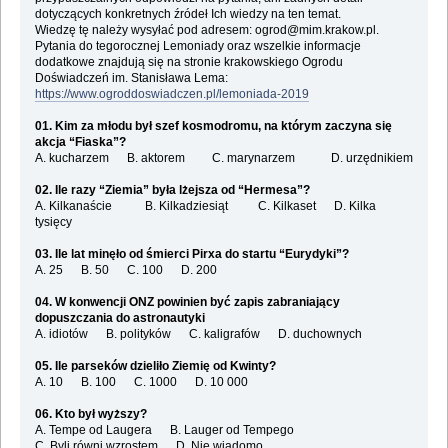
dotyczących konkretnych źródeł Ich wiedzy na ten temat.
Wiedzę tę należy wysyłać pod adresem: ogrod@mim.krakow.pl.
Pytania do tegorocznej Lemoniady oraz wszelkie informacje
dodatkowe znajdują się na stronie krakowskiego Ogrodu
Doświadczeń im. Stanisława Lema:
https://www.ogroddoswiadczen.pl/lemoniada-2019
01. Kim za młodu był szef kosmodromu, na którym zaczyna się
akcja “Fiaska”?
A. kucharzem B. aktorem C. marynarzem D. urzędnikiem
02. Ile razy “Ziemia” była lżejsza od “Hermesa”?
A. Kilkanaście B. Kilkadziesiąt C. Kilkaset D. Kilka
tysięcy
03. Ile lat minęło od śmierci Pirxa do startu “Eurydyki”?
A. 25 B. 50 C. 100 D. 200
04. W konwencji ONZ powinien być zapis zabraniający
dopuszczania do astronautyki
A. idiotów B. polityków C. kaligrafów D. duchownych
05. Ile parseków dzieliło Ziemię od Kwinty?
A. 10 B. 100 C. 1000 D. 10 000
06. Kto był wyższy?
A. Tempe od Laugera B. Lauger od Tempego
C. Byli równi wzrostem D. Nie wiadomo