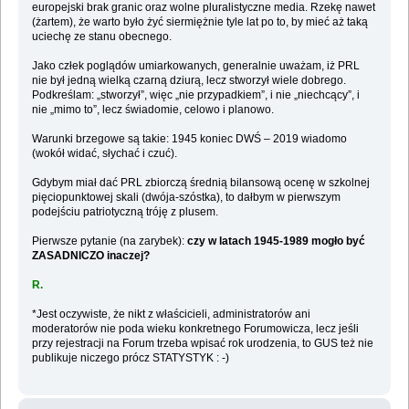
europejski brak granic oraz wolne pluralistyczne media. Rzekę nawet
(żartem), że warto było żyć siermiężnie tyle lat po to, by mieć aż taką
uciechę ze stanu obecnego.
Jako człek poglądów umiarkowanych, generalnie uważam, iż PRL
nie był jedną wielką czarną dziurą, lecz stworzył wiele dobrego.
Podkreślam: „stworzył”, więc „nie przypadkiem”, i nie „niechcący”, i
nie „mimo to”, lecz świadomie, celowo i planowo.
Warunki brzegowe są takie: 1945 koniec DWŚ – 2019 wiadomo
(wokół widać, słychać i czuć).
Gdybym miał dać PRL zbiorczą średnią bilansową ocenę w szkolnej
pięciopunktowej skali (dwója-szóstka), to dałbym w pierwszym
podejściu patriotyczną tróję z plusem.
Pierwsze pytanie (na zarybek):
czy w latach 1945-1989 mogło być
ZASADNICZO inaczej?
R.
*Jest oczywiste, że nikt z właścicieli, administratorów ani
moderatorów nie poda wieku konkretnego Forumowicza, lecz jeśli
przy rejestracji na Forum trzeba wpisać rok urodzenia, to GUS też nie
publikuje niczego prócz STATYSTYK : -)