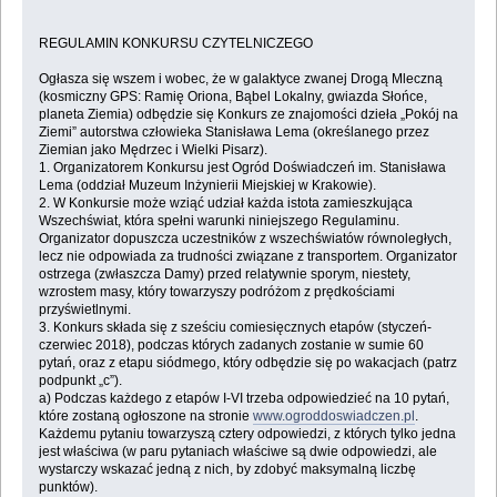
REGULAMIN KONKURSU CZYTELNICZEGO
Ogłasza się wszem i wobec, że w galaktyce zwanej Drogą Mleczną
(kosmiczny GPS: Ramię Oriona, Bąbel Lokalny, gwiazda Słońce,
planeta Ziemia) odbędzie się Konkurs ze znajomości dzieła „Pokój na
Ziemi” autorstwa człowieka Stanisława Lema (określanego przez
Ziemian jako Mędrzec i Wielki Pisarz).
1. Organizatorem Konkursu jest Ogród Doświadczeń im. Stanisława
Lema (oddział Muzeum Inżynierii Miejskiej w Krakowie).
2. W Konkursie może wziąć udział każda istota zamieszkująca
Wszechświat, która spełni warunki niniejszego Regulaminu.
Organizator dopuszcza uczestników z wszechświatów równoległych,
lecz nie odpowiada za trudności związane z transportem. Organizator
ostrzega (zwłaszcza Damy) przed relatywnie sporym, niestety,
wzrostem masy, który towarzyszy podróżom z prędkościami
przyświetlnymi.
3. Konkurs składa się z sześciu comiesięcznych etapów (styczeń-
czerwiec 2018), podczas których zadanych zostanie w sumie 60
pytań, oraz z etapu siódmego, który odbędzie się po wakacjach (patrz
podpunkt „c”).
a) Podczas każdego z etapów I-VI trzeba odpowiedzieć na 10 pytań,
które zostaną ogłoszone na stronie
www.ogroddoswiadczen.pl
.
Każdemu pytaniu towarzyszą cztery odpowiedzi, z których tylko jedna
jest właściwa (w paru pytaniach właściwe są dwie odpowiedzi, ale
wystarczy wskazać jedną z nich, by zdobyć maksymalną liczbę
punktów).