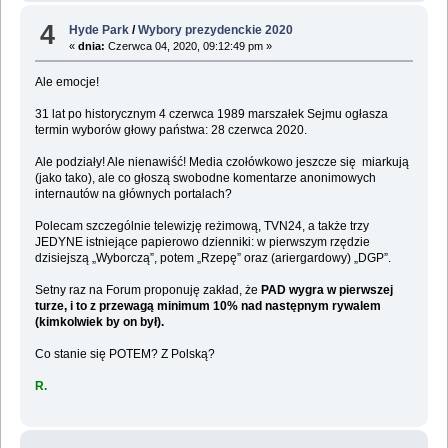
4
Hyde Park
/
Wybory prezydenckie 2020
«
dnia:
Czerwca 04, 2020, 09:12:49 pm »
Ale emocje!
31 lat po historycznym 4 czerwca 1989 marszałek Sejmu ogłasza
termin wyborów głowy państwa: 28 czerwca 2020.
Ale podziały! Ale nienawiść! Media czołówkowo jeszcze się miarkują
(jako tako), ale co głoszą swobodne komentarze anonimowych
internautów na głównych portalach?
Polecam szczególnie telewizję reżimową, TVN24, a także trzy
JEDYNE istniejące papierowo dzienniki: w pierwszym rzędzie
dzisiejszą „Wyborczą”, potem „Rzepę” oraz (ariergardowy) „DGP”.
Setny raz na Forum proponuję zakład, że
PAD wygra w pierwszej
turze, i to z przewagą minimum 10% nad następnym rywalem
(kimkolwiek by on był).
Co stanie się POTEM? Z Polską?
R.