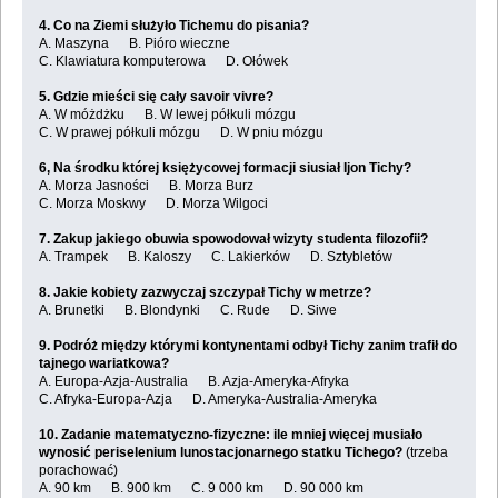
4. Co na Ziemi służyło Tichemu do pisania?
A. Maszyna B. Pióro wieczne
C. Klawiatura komputerowa D. Ołówek
5. Gdzie mieści się cały savoir vivre?
A. W móżdżku B. W lewej półkuli mózgu
C. W prawej półkuli mózgu D. W pniu mózgu
6, Na środku której księżycowej formacji siusiał Ijon Tichy?
A. Morza Jasności B. Morza Burz
C. Morza Moskwy D. Morza Wilgoci
7. Zakup jakiego obuwia spowodował wizyty studenta filozofii?
A. Trampek B. Kaloszy C. Lakierków D. Sztybletów
8. Jakie kobiety zazwyczaj szczypał Tichy w metrze?
A. Brunetki B. Blondynki C. Rude D. Siwe
9. Podróż między którymi kontynentami odbył Tichy zanim trafił do
tajnego wariatkowa?
A. Europa-Azja-Australia B. Azja-Ameryka-Afryka
C. Afryka-Europa-Azja D. Ameryka-Australia-Ameryka
10. Zadanie matematyczno-fizyczne: ile mniej więcej musiało
wynosić periselenium lunostacjonarnego statku Tichego?
(trzeba
porachować)
A. 90 km B. 900 km C. 9 000 km D. 90 000 km