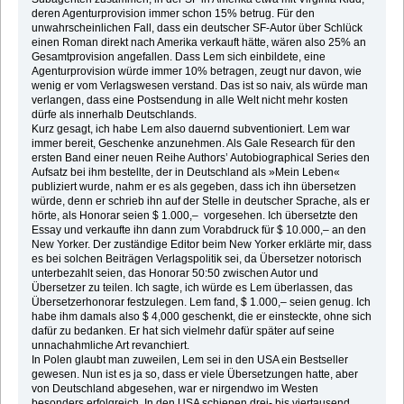
deren Agenturprovision immer schon 15% betrug. Für den
unwahrscheinlichen Fall, dass ein deutscher SF-Autor über Schlück
einen Roman direkt nach Amerika verkauft hätte, wären also 25% an
Gesamtprovision angefallen. Dass Lem sich einbildete, eine
Agenturprovision würde immer 10% betragen, zeugt nur davon, wie
wenig er vom Verlagswesen verstand. Das ist so naiv, als würde man
verlangen, dass eine Postsendung in alle Welt nicht mehr kosten
dürfe als innerhalb Deutschlands.
Kurz gesagt, ich habe Lem also dauernd subventioniert. Lem war
immer bereit, Geschenke anzunehmen. Als Gale Research für den
ersten Band einer neuen Reihe Authors’ Autobiographical Series den
Aufsatz bei ihm bestellte, der in Deutschland als »Mein Leben«
publiziert wurde, nahm er es als gegeben, dass ich ihn übersetzen
würde, denn er schrieb ihn auf der Stelle in deutscher Sprache, als er
hörte, als Honorar seien $ 1.000,– vorgesehen. Ich übersetzte den
Essay und verkaufte ihn dann zum Vorabdruck für $ 10.000,– an den
New Yorker. Der zuständige Editor beim New Yorker erklärte mir, dass
es bei solchen Beiträgen Verlagspolitik sei, da Übersetzer notorisch
unterbezahlt seien, das Honorar 50:50 zwischen Autor und
Übersetzer zu teilen. Ich sagte, ich würde es Lem überlassen, das
Übersetzerhonorar festzulegen. Lem fand, $ 1.000,– seien genug. Ich
habe ihm damals also $ 4,000 geschenkt, die er einsteckte, ohne sich
dafür zu bedanken. Er hat sich vielmehr dafür später auf seine
unnachahmliche Art revanchiert.
In Polen glaubt man zuweilen, Lem sei in den USA ein Bestseller
gewesen. Nun ist es ja so, dass er viele Übersetzungen hatte, aber
von Deutschland abgesehen, war er nirgendwo im Westen
besonders erfolgreich. In den USA schienen drei- bis viertausend