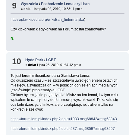
9
Wyszalnia
/
Pochodzenie Lema czyli ban
«
dnia:
Listopada 02, 2019, 10:33:11 pm »
https://pl.wikipedia.org/wiki/Ban_(informatyka
)
Czy ktokolwiek kiedykolwiek na Forum został zbanowany?
R.
10
Hyde Park
/
LGBT
«
dnia:
Lipca 23, 2019, 01:37:42 pm »
To jest forum miłośników pana Stanisława Lema.
Od dłuższego czasu – ze szczególnym uwzględnieniem ostatnich
miesięcy, a zwłaszcza dni – w polskich doniesieniach medialnych
„czołówkuje” problematyka LGBT.
Ciekaw byłem, jakie poglądy miał Mistrz na ten temat, i w tym celu
wpisałem te cztery litery do forumowej wyszukiwarki. Pokazało się
cóś koło dziesięciu linków, ale przeglądając je, trafiłem tylko na
konkretniejsze dwa:
https://forum.lem.pl/index.php?topic=1033.msg68843#msg68843
https://forum.lem.pl/index.php?topic=537.msg68597#msg68597