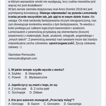
w którym wprawdzie smoki nie występują, lecz cudów-niewidów jest
więcej niż pod dostatkiem!
W tym sensie ziemsko-księżycowy real Anno Domini 2018 też jest
prymitywną konstatacją
.
Dlatego odpowiadać na pytania Lemoniady
trzeba przede wszystkim tak, jak ujął to w swym dziele Autor.
Ale
uwaga: On miał swobodę fantazjowania niczym nieograniczoną, nas
zaś obowiązuje konkretna wiedza o tym fantazjowaniu. Ta wiedza z
kolei podlega już całkiem logicznym kwerendom i analizom.
Lemonautom z pewnością przydadzą się elementarne (liceum)
wiadomości z matematyki, fizyki, anatomii, ortografii, angielskiego i
„innych takich”. Z pewnością awantaż nad rywalami może dać bardzo
indywidualna cecha człowieka:
spostrzegawczość.
Życzę ciekawej
zabawy :-)
Stanisław Remuszko
remuszko@gmail.com
1. W jakim tempie szydło wyszło z worka?
A. Szybko B. Nieprędko
C. Powoli D. Błyskawicznie
2. Japończycy są znani z tego, że są:
A. Z cicha pęk B. Z cicha pękł
C. Ścichapęk D. Żółtawi
3. Kto jest autorem monografi „Przecięty mózg”?
A. Gonzaga B. Gazon C. Gonzales D. Gazzaniga