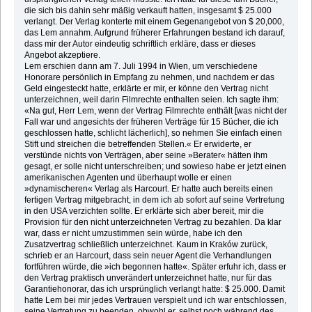
die sich bis dahin sehr mäßig verkauft hatten, insgesamt $ 25.000
verlangt. Der Verlag konterte mit einem Gegenangebot von $ 20,000,
das Lem annahm. Aufgrund früherer Erfahrungen bestand ich darauf,
dass mir der Autor eindeutig schriftlich erkläre, dass er dieses
Angebot akzeptiere.
Lem erschien dann am 7. Juli 1994 in Wien, um verschiedene
Honorare persönlich in Empfang zu nehmen, und nachdem er das
Geld eingesteckt hatte, erklärte er mir, er könne den Vertrag nicht
unterzeichnen, weil darin Filmrechte enthalten seien. Ich sagte ihm:
«Na gut, Herr Lem, wenn der Vertrag Filmrechte enthält [was nicht der
Fall war und angesichts der früheren Verträge für 15 Bücher, die ich
geschlossen hatte, schlicht lächerlich], so nehmen Sie einfach einen
Stift und streichen die betreffenden Stellen.« Er erwiderte, er
verstünde nichts von Verträgen, aber seine »Berater« hätten ihm
gesagt, er solle nicht unterschreiben; und sowieso habe er jetzt einen
amerikanischen Agenten und überhaupt wolle er einen
»dynamischeren« Verlag als Harcourt. Er hatte auch bereits einen
fertigen Vertrag mitgebracht, in dem ich ab sofort auf seine Vertretung
in den USA verzichten sollte. Er erklärte sich aber bereit, mir die
Provision für den nicht unterzeichneten Vertrag zu bezahlen. Da klar
war, dass er nicht umzustimmen sein würde, habe ich den
Zusatzvertrag schließlich unterzeichnet. Kaum in Kraków zurück,
schrieb er an Harcourt, dass sein neuer Agent die Verhandlungen
fortführen würde, die »ich begonnen hatte«. Später erfuhr ich, dass er
den Vertrag praktisch unverändert unterzeichnet hatte, nur für das
Garantiehonorar, das ich ursprünglich verlangt hatte: $ 25.000. Damit
hatte Lem bei mir jedes Vertrauen verspielt und ich war entschlossen,
seine Vertretung zu beenden, obwohl er, selbst noch während des