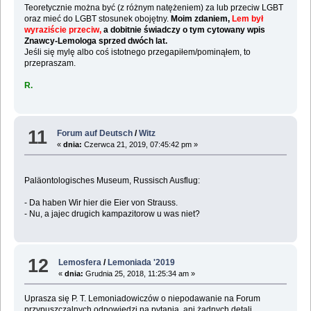
Teoretycznie można być (z różnym natężeniem) za lub przeciw LGBT
oraz mieć do LGBT stosunek obojętny.
Moim zdaniem,
Lem był
wyraziście przeciw,
a dobitnie świadczy o tym cytowany wpis
Znawcy-Lemologa sprzed dwóch lat.
Jeśli się mylę albo coś istotnego przegapiłem/pominąłem, to
przepraszam.
R.
11
Forum auf Deutsch
/
Witz
«
dnia:
Czerwca 21, 2019, 07:45:42 pm »
Paläontologisches Museum, Russisch Ausflug:
- Da haben Wir hier die Eier von Strauss.
- Nu, a jajec drugich kampazitorow u was niet?
12
Lemosfera
/
Lemoniada '2019
«
dnia:
Grudnia 25, 2018, 11:25:34 am »
Uprasza się P. T. Lemoniadowiczów o niepodawanie na Forum
przypuszczalnych odpowiedzi na pytania, ani żadnych detali