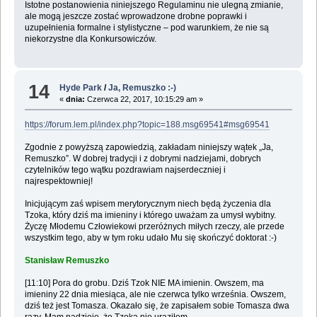
Istotne postanowienia niniejszego Regulaminu nie ulegną zmianie,
ale mogą jeszcze zostać wprowadzone drobne poprawki i
uzupełnienia formalne i stylistyczne – pod warunkiem, że nie są
niekorzystne dla Konkursowiczów.
14
Hyde Park
/
Ja, Remuszko :-)
«
dnia:
Czerwca 22, 2017, 10:15:29 am »
https://forum.lem.pl/index.php?topic=188.msg69541#msg69541
Zgodnie z powyższą zapowiedzią, zakładam niniejszy wątek „Ja,
Remuszko”. W dobrej tradycji i z dobrymi nadziejami, dobrych
czytelników tego wątku pozdrawiam najserdeczniej i
najrespektowniej!
Inicjującym zaś wpisem merytorycznym niech będą życzenia dla
Tzoka, który dziś ma imieniny i którego uważam za umysł wybitny.
Życzę Młodemu Człowiekowi przeróżnych miłych rzeczy, ale przede
wszystkim tego, aby w tym roku udało Mu się skończyć doktorat :-)
Stanisław Remuszko
[11:10] Pora do grobu. Dziś Tzok NIE MA imienin. Owszem, ma
imieniny 22 dnia miesiąca, ale nie czerwca tylko września. Owszem,
dziś też jest Tomasza. Okazało się, że zapisałem sobie Tomasza dwa