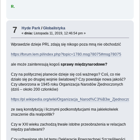
R.
7
Hyde Park
/
Globalistyka
«
dnia:
Listopada 11, 2019, 12:46:54 pm »
Wprawdzie dzieje PRL zdają się nikogo poza mną nie obchodzić
https://forum.lem.pl/index.php?topic=1780.msg78075#msg78075
ale może zainteresują kogoś
sprawy międzynarodowe?
Czy na politycznej planecie dzieje się coś ważnego? Coś, co nie
działo się po drugiej wojnie światowej? Czy powstaje nowa jakość?
Czy utworzona w 1945 roku Organizacja Narodów Zjednoczonych
(dziś – około 200 członków)
https://pl.wikipedia.org/wiki/Organizacja_Narod%C3%B3w_Zjednoczonych
ze swą konstytucją i licznymi podkonstytucjami ma jakiekolwiek
znaczenie dla realpolitik?
Czy w XXI wieku zachodzą trwałe istotne przeobrażenia w relacjach
między państwami?
Czy uchwalone sto lat temu Deklaracje Powszechnej Szczęśliwości