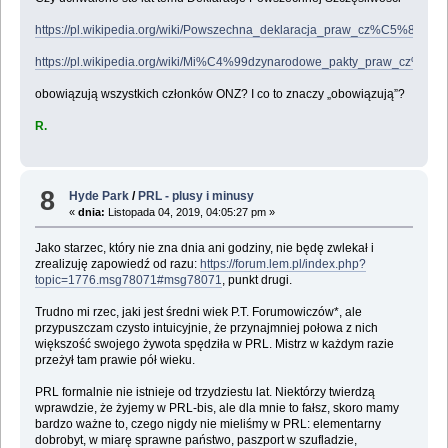
https://pl.wikipedia.org/wiki/Powszechna_deklaracja_praw_cz%C5%82owi
https://pl.wikipedia.org/wiki/Mi%C4%99dzynarodowe_pakty_praw_cz%C5
obowiązują wszystkich członków ONZ? I co to znaczy „obowiązują”?
R.
8
Hyde Park
/
PRL - plusy i minusy
«
dnia:
Listopada 04, 2019, 04:05:27 pm »
Jako starzec, który nie zna dnia ani godziny, nie będę zwlekał i
zrealizuję zapowiedź od razu:
https://forum.lem.pl/index.php?
topic=1776.msg78071#msg78071
, punkt drugi.
Trudno mi rzec, jaki jest średni wiek P.T. Forumowiczów*, ale
przypuszczam czysto intuicyjnie, że przynajmniej połowa z nich
większość swojego żywota spędziła w PRL. Mistrz w każdym razie
przeżył tam prawie pół wieku.
PRL formalnie nie istnieje od trzydziestu lat. Niektórzy twierdzą
wprawdzie, że żyjemy w PRL-bis, ale dla mnie to fałsz, skoro mamy
bardzo ważne to, czego nigdy nie mieliśmy w PRL: elementarny
dobrobyt, w miarę sprawne państwo, paszport w szufladzie,