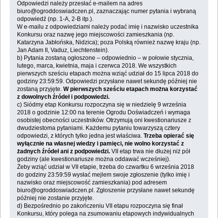
Odpowiedzi należy przesłać e-mailem na adres
biuro@ogroddoswiadczen.pl, zaznaczając numer pytania i wybraną
odpowiedź (np. 1-A, 2-B itp.).
W e-mailu z odpowiedziami należy podać imię i nazwisko uczestnika
Konkursu oraz nazwę jego miejscowości zamieszkania (np.
Katarzyna Jabłońska, Nidzica); poza Polską również nazwę kraju (np.
Jan Adam II, Vaduz, Liechtenstein).
b) Pytania zostaną ogłoszone – odpowiednio – w połowie stycznia,
lutego, marca, kwietnia, maja i czerwca 2018. We wszystkich
pierwszych sześciu etapach można wziąć udział do 15 lipca 2018 do
godziny 23:59:59. Odpowiedzi przysłane nawet sekundę później nie
zostaną przyjęte.
W pierwszych sześciu etapach można korzystać
z dowolnych źródeł i podpowiedzi.
c) Siódmy etap Konkursu rozpoczyna się w niedzielę 9 września
2018 o godzinie 12:00 na terenie Ogrodu Doświadczeń i wymaga
osobistej obecności uczestników. Otrzymują oni kwestionariusze z
dwudziestoma pytaniami. Każdemu pytaniu towarzyszą cztery
odpowiedzi, z których tylko jedna jest właściwa.
Trzeba opierać się
wyłącznie na własnej wiedzy i pamięci, nie wolno korzystać z
żadnych źródeł ani z podpowiedzi.
VII etap trwa nie dłużej niż pół
godziny (ale kwestionariusze można oddawać wcześniej).
Żeby wziąć udział w VII etapie, trzeba do czwartku 6 września 2018
do godziny 23:59:59 wysłać mejlem swoje zgłoszenie (tylko imię i
nazwisko oraz miejscowość zamieszkania) pod adresem
biuro@ogroddoswiadczen.pl. Zgłoszenie przysłane nawet sekundę
później nie zostanie przyjęte.
d) Bezpośrednio po zakończeniu VII etapu rozpoczyna się finał
Konkursu, który polega na zsumowaniu etapowych indywidualnych