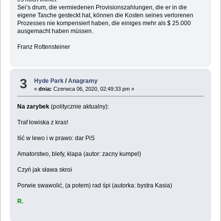
Sei’s drum, die vermiedenen Provisionszahlungen, die er in die
eigene Tasche gesteckt hat, können die Kosten seines verlorenen
Prozesses nie kompensiert haben, die einiges mehr als $ 25.000
ausgemacht haben müssen.
Franz Rottensteiner
3
Hyde Park
/
Anagramy
«
dnia:
Czerwca 06, 2020, 02:49:33 pm »
Na zarybek
(politycznie aktualny):
Traf łowiska z kras!
Iść w lewo i w prawo: dar PiS
Amatorstwo, blefy, klapa (autor: zacny kumpel)
Czyń jak sława skroi
Porwie swawolić, (a potem) rad śpi (autorka: bystra Kasia)
R.