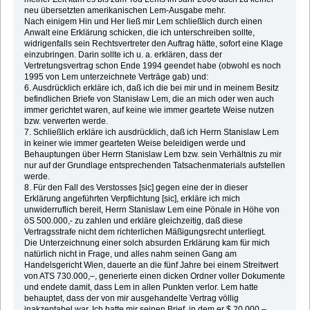
neu übersetzten amerikanischen Lem-Ausgabe mehr.
Nach einigem Hin und Her ließ mir Lem schließlich durch einen
Anwalt eine Erklärung schicken, die ich unterschreiben sollte,
widrigenfalls sein Rechtsvertreter den Auftrag hätte, sofort eine Klage
einzubringen. Darin sollte ich u. a. erklären, dass der
Vertretungsvertrag schon Ende 1994 geendet habe (obwohl es noch
1995 von Lem unterzeichnete Verträge gab) und:
6. Ausdrücklich erkläre ich, daß ich die bei mir und in meinem Besitz
befindlichen Briefe von Stanisław Lem, die an mich oder wen auch
immer gerichtet waren, auf keine wie immer geartete Weise nutzen
bzw. verwerten werde.
7. Schließlich erkläre ich ausdrücklich, daß ich Herrn Stanislaw Lem
in keiner wie immer gearteten Weise beleidigen werde und
Behauptungen über Herrn Stanislaw Lem bzw. sein Verhältnis zu mir
nur auf der Grundlage entsprechenden Tatsachenmaterials aufstellen
werde.
8. Für den Fall des Verstosses [sic] gegen eine der in dieser
Erklärung angeführten Verpflichtung [sic], erkläre ich mich
unwiderruflich bereit, Herrn Stanislaw Lem eine Pönale in Höhe von
öS 500.000,- zu zahlen und erkläre gleichzeitig, daß diese
Vertragsstrafe nicht dem richterlichen Mäßigungsrecht unterliegt.
Die Unterzeichnung einer solch absurden Erklärung kam für mich
natürlich nicht in Frage, und alles nahm seinen Gang am
Handelsgericht Wien, dauerte an die fünf Jahre bei einem Streitwert
von ATS 730.000,–, generierte einen dicken Ordner voller Dokumente
und endete damit, dass Lem in allen Punkten verlor. Lem hatte
behauptet, dass der von mir ausgehandelte Vertrag völlig
inakzeptabel war. Ich hatte mir seinen Brief, in dem er $ 20.000,–