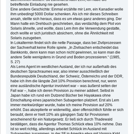
betreffende Einladung nie gesehen.
Eine andere Geschichte: Einmal erzählte mir Lem, ein Kanadier wolle
ihm unbedingt 5000 Dollar schenken. Als ich mir dieses Schreiben
ansah, stellte sich heraus, dass es um etwas ganz anderes ging. Der
Mann hatte ein Drehbuch geschrieben, das verdächtig dem Plot von
Solaris ähnelte, und wollte, dass Lem ihm die Verwendung gestatte,
doch wollte er sich juristisch absichern, ohne die Ähnlichkeit mit
Solaris zuzugeben.
In Lokaltermin findet sich die nette Passage, dass bei Zivilprozessen
der Sachverhalt keine Rolle spiele. „In Zivilsachen entscheidet das
Bankkonto, denn kann man schon nicht gewinnen, so kann man die
andere Seite wenigstens in Grund und Boden prozessieren.“ (1985,
S. 27)
Als Lems Agent im westlichen Ausland, der ich nur außerhalb des
deutschen Sprachraumes war, also immer ausschließlich der
Bundesrepublik Deutschland, der Schweiz, Österreichs und der DDR,
habe ich ihm die längste Zeit 10% Provision berechnet, nur, wenn
eine ausländische Agentur involviert war – was äußerst selten der
Fall war –, habe ich deren Provision zu meiner addiert. Selbst in
Japan habe ich rund ein Dutzend Bücher bei Hayakawa ohne
Einschaltung eines japanischen Subagenten platziert. Erst als Lem
immer merkwürdiger wurde, habe ich meine Provision auf 20%
erhöht. Das akzeptierte er widerwillig, aber offensichtlich fühlte er sich
beraubt, denn er hielt 10% als gängigen Satz für Provisionen
anscheinend für ein Naturgesetz. Er ließ sich durch Thadewald
bestätigen, dass die Agentur Thomas Schlück etwa 10% nehme. Das
ist so weit richtig, allerdings arbeitet Schlück im Ausland mit
Subagenten zusammen, in der SF in Amerika etwa mit Virginia Kidd,