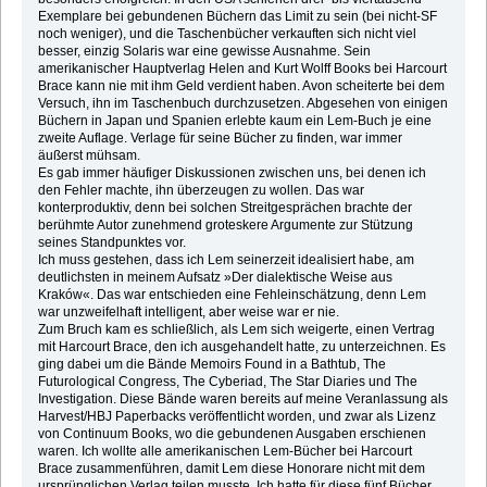
Exemplare bei gebundenen Büchern das Limit zu sein (bei nicht-SF
noch weniger), und die Taschenbücher verkauften sich nicht viel
besser, einzig Solaris war eine gewisse Ausnahme. Sein
amerikanischer Hauptverlag Helen and Kurt Wolff Books bei Harcourt
Brace kann nie mit ihm Geld verdient haben. Avon scheiterte bei dem
Versuch, ihn im Taschenbuch durchzusetzen. Abgesehen von einigen
Büchern in Japan und Spanien erlebte kaum ein Lem-Buch je eine
zweite Auflage. Verlage für seine Bücher zu finden, war immer
äußerst mühsam.
Es gab immer häufiger Diskussionen zwischen uns, bei denen ich
den Fehler machte, ihn überzeugen zu wollen. Das war
konterproduktiv, denn bei solchen Streitgesprächen brachte der
berühmte Autor zunehmend groteskere Argumente zur Stützung
seines Standpunktes vor.
Ich muss gestehen, dass ich Lem seinerzeit idealisiert habe, am
deutlichsten in meinem Aufsatz »Der dialektische Weise aus
Kraków«. Das war entschieden eine Fehleinschätzung, denn Lem
war unzweifelhaft intelligent, aber weise war er nie.
Zum Bruch kam es schließlich, als Lem sich weigerte, einen Vertrag
mit Harcourt Brace, den ich ausgehandelt hatte, zu unterzeichnen. Es
ging dabei um die Bände Memoirs Found in a Bathtub, The
Futurological Congress, The Cyberiad, The Star Diaries und The
Investigation. Diese Bände waren bereits auf meine Veranlassung als
Harvest/HBJ Paperbacks veröffentlicht worden, und zwar als Lizenz
von Continuum Books, wo die gebundenen Ausgaben erschienen
waren. Ich wollte alle amerikanischen Lem-Bücher bei Harcourt
Brace zusammenführen, damit Lem diese Honorare nicht mit dem
ursprünglichen Verlag teilen musste. Ich hatte für diese fünf Bücher,