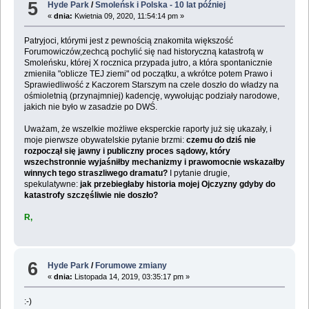
5
Hyde Park
/
Smoleńsk i Polska - 10 lat później
«
dnia:
Kwietnia 09, 2020, 11:54:14 pm »
Patryjoci, którymi jest z pewnością znakomita większość
Forumowiczów,zechcą pochylić się nad historyczną katastrofą w
Smoleńsku, której X rocznica przypada jutro, a która spontanicznie
zmieniła "oblicze TEJ ziemi" od początku, a wkrótce potem Prawo i
Sprawiedliwość z Kaczorem Starszym na czele doszło do władzy na
ośmioletnią (przynajmniej) kadencję, wywołując podziały narodowe,
jakich nie było w zasadzie po DWŚ.
Uważam, że wszelkie możliwe eksperckie raporty już się ukazały, i
moje pierwsze obywatelskie pytanie brzmi:
czemu do dziś nie
rozpoczął się jawny i publiczny proces sądowy, który
wszechstronnie wyjaśniłby mechanizmy i prawomocnie wskazałby
winnych tego straszliwego dramatu?
I pytanie drugie,
spekulatywne:
jak przebiegłaby historia mojej Ojczyzny gdyby do
katastrofy szczęśliwie nie doszło?
R,
6
Hyde Park
/
Forumowe zmiany
«
dnia:
Listopada 14, 2019, 03:35:17 pm »
:-)