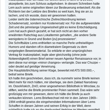
akzeptierte, bis zum Schluss aufgehoben. In diesem Schreiben hatte
Lem auch seine originellen Ideen zur Besteuerung entwickelt. Als die
Richterin bei der Lektüre des Briefes so weit kam, fing sie an zu
lachen, und ich wusste, dass wir gewonnen hatten.
Leider sieht die österreichische Zivilrechtsordnung keinen
Schadenersatz, sondern nur Kostenersatz vor. Für die aufgewendete
Zeit und die jahrelange Ungewissheit gibt es keine Entschädigung.
Lem hat auch gleich gezahlt, er hat sich nicht an den vorher
erwähnten Ratschlag aus Lokaltermin gehalten, „die andere Seite
wenigstens in Grund und Boden [zu] prozessieren“.
Die Schriftsätze Lems enthielten so manche Perle unfreiwilligen
Humors und standen oft in diametralem Gegensatz zu dem
vorgelegten Beweismaterial. So erklärte er den ursprünglichen
Vertrag für inakzeptabel, legte aber gleichzeitig (ohne jede
Notwendigkeit!) einen Brief seiner neuen Agentur Renaissance vor, in
dem diese nur einige »minor changes« verlangte. Das war Chuzpe –
oder deutet auf geistige Verwirrung.
Die Hauptstoßrichtung seiner Klage, bewertet mit ATS 500.000,–,
betraf seine Briefe.
Ich hatte ihm geschrieben, dass ich, da nunmehr seine Briefe keinen
Wert mehr für mich hätten, mir überlege, sie dem Zakład Narodowy
im. Ossolińskich, ZniO, einer angesehenen Bibliothek in Wrocław, zu
stiften, welche die Briefe prominenter Polen sammelt. Das wäre sehr
großzügig von mir gewesen, denn ich hätte die Briefe ja auch
verkaufen können. Lems Briefwechsel mit mir in den Jahren 1969–
1994 enthält gewiss die eingehendsten Informationen über Lems
Schaffen in diesen Jahren und seinen Erfolg in der Welt, denn
schließlich hatte ich an die dreihundert Verträge im Westen vermittelt