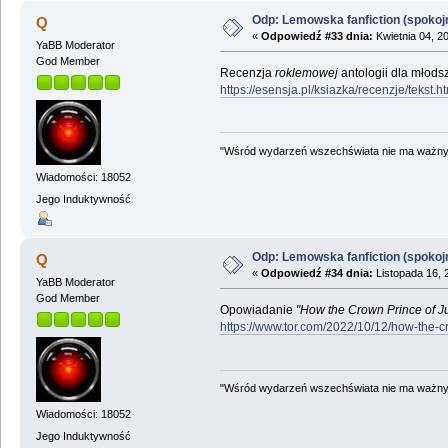
Odp: Lemowska fanfiction (spokojni
Q
«
Odpowiedź #33 dnia:
Kwietnia 04, 2
YaBB Moderator
God Member
Recenzja
roklemowej
antologii dla młodsz
https://esensja.pl/ksiazka/recenzje/tekst.
"Wśród wydarzeń wszechświata nie ma ważnych
Wiadomości: 18052
Jego Induktywność
Odp: Lemowska fanfiction (spokojni
Q
«
Odpowiedź #34 dnia:
Listopada 16, 
YaBB Moderator
God Member
Opowiadanie
"How the Crown Prince of Jupi
https://www.tor.com/2022/10/12/how-the-crow
"Wśród wydarzeń wszechświata nie ma ważnych
Wiadomości: 18052
Jego Induktywność