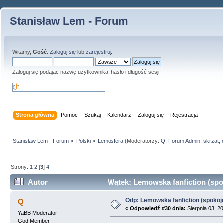
Stanisław Lem - Forum
Witamy,
Gość
.
Zaloguj się
lub
zarejestruj
.
Zaloguj się podając nazwę użytkownika, hasło i długość sesji
Strona główna
Pomoc
Szukaj
Kalendarz
Zaloguj się
Rejestracja
Stanisław Lem - Forum
»
Polski
»
Lemosfera
(Moderatorzy:
Q
,
Forum Admin
,
skrzat
,
Strony:
1
2
[
3
]
4
Autor
Wątek: Lemowska fanfiction (spoko
Odp: Lemowska fanfiction (spokojni
Q
«
Odpowiedź #30 dnia:
Sierpnia 03, 2
YaBB Moderator
God Member