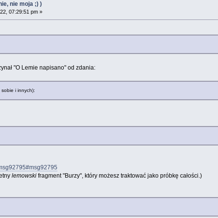
e, nie moja ;) )
22, 07:29:51 pm »
ynał "O Lemie napisano" od zdania:
sobie i innych):
72.msg92795#msg92795
etny
lemowski
fragment "Burzy", który możesz traktować jako próbkę całości.)