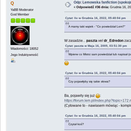
Odp: Lemowska fanfiction (spokojni
Q
«
Odpowiedź #36 dnia:
Grudnia 16, 20
YaBB Moderator
God Member
Cytat: liv w Grudnia 16, 2022, 05:40:04 pm
A mamy taki wątek - "Co powiedział Lem?"
W zasadzie...
paszta
vel
dr_Edredon
zacz
Cytat: paszta w Maja 16, 2005, 03:51:30 pm
Wiadomości: 18052
Wpierw co Mistrz sam powiedział lub napisał (o 
Jego Induktywność
Cytat: liv w Grudnia 16, 2022, 05:40:04 pm
Czy pojawiłyby się takie słowa?
Ba, pojawily się już
:
https://forum.lem.pl/index.php?topic=1
(Cytowane to - nawiasem mówiąc - kompl
Cytat: liv w Grudnia 16, 2022, 05:40:04 pm
Czytał koś?