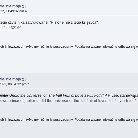
e, nie moja ;) )
022, 11:49:02 am »
ego czytelnika zatytułowanej "Historie nie z tego księżyca":
html?id=32160
 i nieważnych, tylko my różnie je postrzegamy. Podział na ważne i nieważne odbywa się 
e, nie moja ;) )
2022, 08:54:32 pm »
ter Undid the Universe, or, The Full Fruit of Love’s Full Folly"
P H Lee, stanowiące
n-prince-of-jupiter-undid-the-universe-or-the-full-fruit-of-loves-full-folly-p-h-lee/
 i nieważnych, tylko my różnie je postrzegamy. Podział na ważne i nieważne odbywa się 