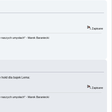
Zapisane
w naszych umysłach" - Marek Baraniecki
 hołd dla bajek Lema:
Zapisane
w naszych umysłach" - Marek Baraniecki