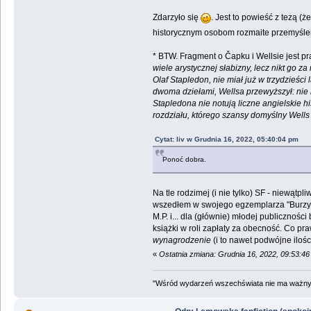
Zdarzyło się
. Jest to powieść z tezą (
historycznym osobom rozmaite przemyślen
* BTW. Fragment o Čapku i Wellsie jest pra
wiele arystycznej słabizny, lecz nikt go
Olaf Stapledon, nie miał już w trzydzieśc
dwoma dziełami, Wellsa przewyższył: nie 
Stapledona nie notują liczne angielskie hi
rozdziału, którego szansy domyślny Wells
Cytat: liv w Grudnia 16, 2022, 05:40:04 pm
Ponoć dobra.
Na tle rodzimej (i nie tylko) SF - niewątp
wszedłem w swojego egzemplarza "Burzy" p
M.P. i... dla (głównie) młodej publiczności
książki w roli zapłaty za obecność. Co pr
wynagrodzenie
(i to nawet podwójne ilośc
«
Ostatnia zmiana: Grudnia 16, 2022, 09:53:4
"Wśród wydarzeń wszechświata nie ma ważnych