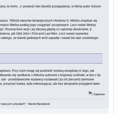
ojna, to hoho...) i powieść idei (bestóż przegadana), w której autor różnym
passus:
"Wśród utworów fantastycznych Herberta G. Wellsa znajduje się
ceniano Wellsa podług jego osiągnięć szczytowych. Lecz rodak Wellsa,
ć. Rozmachem wizji i jej ideową głębią co najmniej dwukrotnie, tj.
ledona, jak Odd John i First and Last Men. Lecz nawet nazwiska
ło takiego, że klamki gettowych wrót zapadły i nastał ów stan osobliwego
oglądowo). Przy czym mogę się podzielić smutną anegdotą nt. tego, jak
wało się spotkanie z kilkoma autorami z krajowej czołówki, w tym z śp.
enie sali - przedstawiciele wydawcy rozdawali (za ich plecami) darmowe
, przyznać trzeba, była interesująca), ale bez skrupułów przyjąłem takie
Zapisane
w naszych umysłach" - Marek Baraniecki