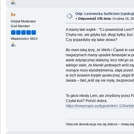
Odp: Lemowska fanfiction (spokojni
liv
«
Odpowiedź #35 dnia:
Grudnia 16, 20
Global Moderator
God Member
A mamy taki wątek - "Co powiedział Lem?
Chyba nie, ale gdyby był, długi byłby, bo
Wiadomości: 6614
Czy pojawiłyby się takie słowa?
Bo mam taką tezę, że Wells i Čapek to ost
magazynach mamy upadek fantastyki w przyg
wiele artystycznej słabizny, lecz nikt go
takiego stało, że klamki gettowych wrót z
rosnące mury wyodrębnienia, staje przed 
w nich bowiem krytyki społecznej, utopii f
świata – fakt, jeśli się nie mylę, bezpreced
To głosi młody Lem, ale zmyślony przez 
Czytał koś? Ponoć dobra.
https://nowynapis.eu/tygodnik/nr-116/art
Obecnie demokracja ma się dobrze – mniej wię