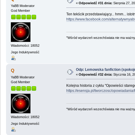
«
Odpowiedź #31 dnia:
Sierpnia 27, 2
YaBB Moderator
God Member
Ten tekścik przedstawiający... hmm... ist
https://www.facebook.com/alternatywnya
"Wśród wydarzeń wszechświata nie ma ważnych
Wiadomości: 18052
Jego Induktywność
Odp: Lemowska fanfiction (spokojni
Q
«
Odpowiedź #32 dnia:
Stycznia 16, 2
YaBB Moderator
God Member
Kolejna historia z cyklu "Opowieści stare
https://esensja.pl/tworczosc/opowiadania
"Wśród wydarzeń wszechświata nie ma ważnych
Wiadomości: 18052
Jego Induktywność