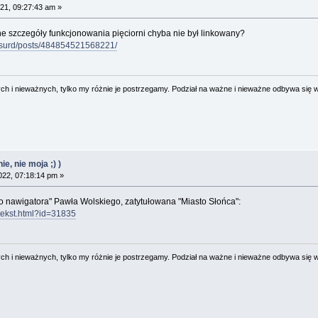
021, 09:27:43 am »
otne szczegóły funkcjonowania pięciorni chyba nie był linkowany?
bsurd/posts/484854521568221/
 i nieważnych, tylko my różnie je postrzegamy. Podział na ważne i nieważne odbywa się 
e, nie moja ;) )
022, 07:18:14 pm »
go nawigatora" Pawła Wolskiego, zatytułowana "Miasto Słońca":
/tekst.html?id=31835
 i nieważnych, tylko my różnie je postrzegamy. Podział na ważne i nieważne odbywa się 