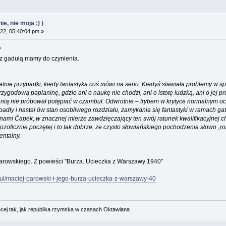
e, nie moja ;) )
22, 05:40:04 pm »
"
ż z gadułą mamy do czynienia.
atnie przypadki, kiedy fantastyka coś mówi na serio. Kiedyś stawiała problemy w s
odową paplaninę, gdzie ani o naukę nie chodzi, ani o istotę ludzką, ani o jej pro
 za nią nie próbował potępiać w czambuł. Odwrotnie – trybem w krytyce normalnym 
apadły i nastał ów stan osobliwego rozdziału, zamykania się fantastyki w ramach ga
nami Čapek, w znacznej mierze zawdzięczający ten swój ratunek kwalifikacyjnej ch
ilozoficznie poczętej i to tak dobrze, że czysto słowiańskiego pochodzenia słowo „ro
entalny.
Parowskiego. Z powieści "Burza. Ucieczka z Warszawy 1940"
ykul/maciej-parowski-i-jego-burza-ucieczka-z-warszawy-40
cej tak, jak republika rzymska w czasach Oktawiana