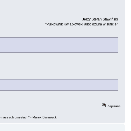
Jerzy Stefan Stawiński
"Pułkownik Kwiatkowski albo dziura w suficie"
Zapisane
w naszych umysłach" - Marek Baraniecki