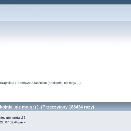
olkapolka
) »
Lemowska fanfiction (spokojnie, nie moja ;) )
jnie, nie moja ;) ) (Przeczytany 188434 razy)
e, nie moja ;) )
021, 07:02:44 pm »