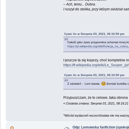
– Ach, temu... Dobra.
I ruszył do stolika, przy którym siedział 
Cytat: liv w Sierpnia 03, 2021, 06:10:50 pm
Całość jako żywo przypomina schemat innej kol
https://pl.wikipedia.org/wiki/Kolacja_na_czt
I jeszcze ta się kojarzy, choć kompletnie inny
https://fr.wikipedia.org/wiki/Le_Sou
Cytat: liv w Sierpnia 03, 2021, 06:10:50 pm
Z zdziwień - Lem stawia
(koniak butelka ca
Przypuszczam, że to celowe, taka obrona
«
Ostatnia zmiana: Sierpnia 03, 2021, 08:16:2
"Wśród wydarzeń wszechświata nie ma ważnych
Odp: Lemowska fanfiction (spokojni
Q