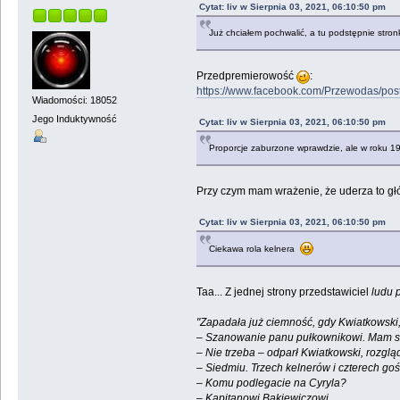
Cytat: liv w Sierpnia 03, 2021, 06:10:50 pm
Już chciałem pochwalić, a tu podstępnie stronk
Przedpremierowość
:
https://www.facebook.com/Przewodas/po
Wiadomości: 18052
Jego Induktywność
Cytat: liv w Sierpnia 03, 2021, 06:10:50 pm
Proporcje zaburzone wprawdzie, ale w roku 19
Przy czym mam wrażenie, że uderza to główn
Cytat: liv w Sierpnia 03, 2021, 06:10:50 pm
Ciekawa rola kelnera
Taa... Z jednej strony przedstawiciel
ludu 
"Zapadała już ciemność, gdy Kwiatkowski,
– Szanowanie panu pułkownikowi. Mam sz
– Nie trzeba – odparł Kwiatkowski, rozgląd
– Siedmiu. Trzech kelnerów i czterech goś
– Komu podlegacie na Cyryla?
– Kapitanowi Bąkiewiczowi.