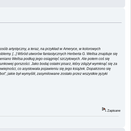
posób artystyczny, a teraz, na przykład w Ameryce, w kolorowych
blemy. [...] Wśród utworów fantastycznych Herberta G. Wellsa znajduje się
oceniano Wellsa podług jego osiągnięć szczytowych. Ale potem coś się
tunkowej gorszości. Jako bodaj ostatni pisarz, który zdążył wymknąć się za
wiejności, co asystowała pojawieniu się jego książek. Dopatrzono się
bot”, jakie był wymyślił, zasymilowane zostało przez wszystkie języki
Zapisane