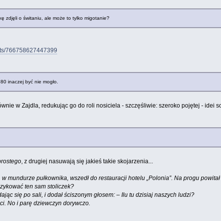
ę zdjęli o świtaniu, ale może to tylko migotanie?
sts/766758627447399
80 inaczej być nie mogło.
ie w Zajdla, redukując go do roli nosiciela - szczęśliwie: szeroko pojętej - idei s
prostego
, z drugiej nasuwają się jakieś takie skojarzenia...
 w mundurze pułkownika, wszedł do restauracji hotelu „Polonia”. Na progu powitał
ykować ten sam stoliczek?
ając się po sali, i dodał ściszonym głosem: – Ilu tu dzisiaj naszych ludzi?
ci. No i parę dziewczyn dorywczo.