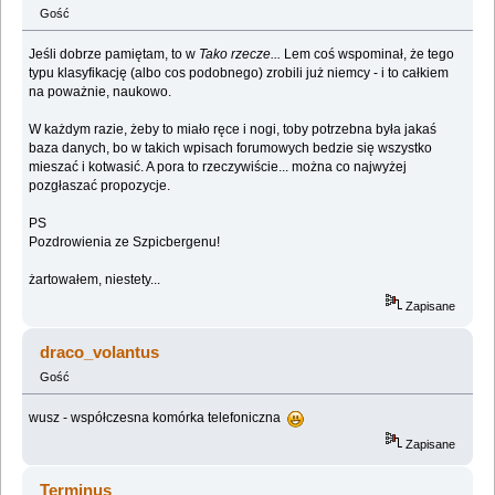
Gość
Jeśli dobrze pamiętam, to w
Tako rzecze...
Lem coś wspominał, że tego
typu klasyfikację (albo cos podobnego) zrobili już niemcy - i to całkiem
na poważnie, naukowo.
W każdym razie, żeby to miało ręce i nogi, toby potrzebna była jakaś
baza danych, bo w takich wpisach forumowych bedzie się wszystko
mieszać i kotwasić. A pora to rzeczywiście... można co najwyżej
pozgłaszać propozycje.
PS
Pozdrowienia ze Szpicbergenu!
żartowałem, niestety...
Zapisane
draco_volantus
Gość
wusz - współczesna komórka telefoniczna
Zapisane
Terminus