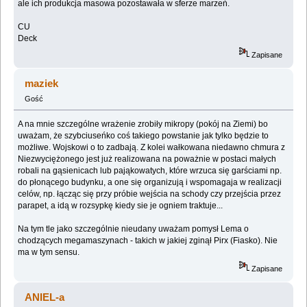
ale ich produkcja masowa pozostawała w sferze marzeń.
CU
Deck
Zapisane
maziek
Gość
A na mnie szczególne wrażenie zrobiły mikropy (pokój na Ziemi) bo
uważam, że szybciuseńko coś takiego powstanie jak tylko będzie to
możliwe. Wojskowi o to zadbają. Z kolei wałkowana niedawno chmura z
Niezwyciężonego jest już realizowana na poważnie w postaci małych
robali na gąsienicach lub pająkowatych, które wrzuca się garściami np.
do płonącego budynku, a one się organizują i wspomagaja w realizacji
celów, np. łącząc się przy próbie wejścia na schody czy przejścia przez
parapet, a idą w rozsypkę kiedy sie je ogniem traktuje...
Na tym tle jako szczególnie nieudany uważam pomysł Lema o
chodzących megamaszynach - takich w jakiej zginął Pirx (Fiasko). Nie
ma w tym sensu.
Zapisane
ANIEL-a