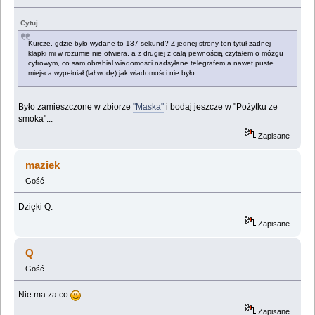
Cytuj
Kurcze, gdzie było wydane to 137 sekund? Z jednej strony ten tytuł żadnej
klapki mi w rozumie nie otwiera, a z drugiej z całą pewnością czytałem o mózgu
cyfrowym, co sam obrabiał wiadomości nadsyłane telegrafem a nawet puste
miejsca wypełniał (lał wodę) jak wiadomości nie było...
Było zamieszczone w zbiorze
"Maska"
i bodaj jeszcze w "Pożytku ze
smoka"...
Zapisane
maziek
Gość
Dzięki Q.
Zapisane
Q
Gość
Nie ma za co
.
Zapisane