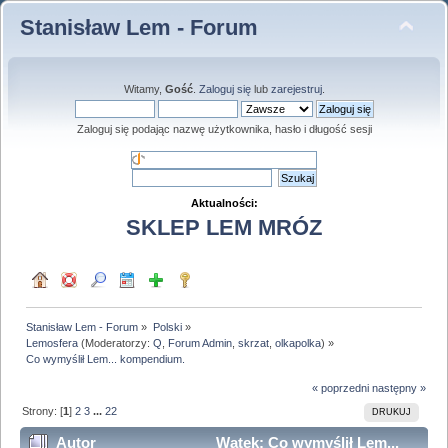
Stanisław Lem - Forum
Witamy,
Gość
.
Zaloguj się
lub
zarejestruj
.
Zaloguj się podając nazwę użytkownika, hasło i długość sesji
Aktualności:
SKLEP LEM MRÓZ
Stanisław Lem - Forum
»
Polski
»
Lemosfera
(Moderatorzy:
Q
,
Forum Admin
,
skrzat
,
olkapolka
) »
Co wymyślił Lem... kompendium.
« poprzedni
następny »
Strony: [
1
]
2
3
...
22
DRUKUJ
Autor
Wątek: Co wymyślił Lem...