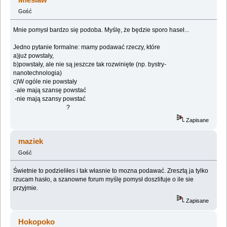
Gość
Mnie pomysł bardzo się podoba. Myślę, że będzie sporo haseł...
Jedno pytanie formalne: mamy podawać rzeczy, które
a)już powstały,
b)powstały, ale nie są jeszcze tak rozwinięte (np. bystry-
nanotechnologia)
c)W ogóle nie powstały
-ale mają szansę powstać
-nie mają szansy powstać
?
Zapisane
maziek
Gość
Świetnie to podzieliłes i tak własnie to mozna podawać. Zresztą ja tylko
rzucam hasło, a szanowne forum myślę pomysł doszlifuje o ile sie
przyjmie.
Zapisane
Hokopoko