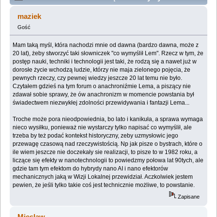
kompendium. (Przeczytany 785716 razy)
maziek
Gość
Mam taką myśl, która nachodzi mnie od dawna (bardzo dawna, może z
20 lat), żeby stworzyć taki słowniczek "co wymyślił Lem". Rzecz w tym, że
postęp nauki, techniki i technologii jest taki, że rodzą się a nawet już w
dorosłe życie wchodzą ludzie, którzy nie maja zielonego pojęcia, że
pewnych rzeczy, czy pewnej wiedzy jeszcze 20 lat temu nie było.
Czytałem gdzieś na tym forum o anachroniźmie Lema, a piszący nie
zdawał sobie sprawy, że ów anachronizm w momencie powstania był
świadectwem niezwykłej zdolności przewidywania i fantazji Lema...
Troche może pora nieodpowiednia, bo lato i kanikuła, a sprawa wymaga
nieco wysiłku, ponieważ nie wystarczy tylko napisać co wymyślił, ale
trzeba by też podać kontekst historyczny, zeby uzmysłowic jego
przewagę czasową nad rzeczywistością. Np jak pisze o bystrach, które o
ile wiem jeszcze nie doczekały sie realizacji, to pisze to w 1982 roku, a
liczące się efekty w nanotechnologii to powiedzmy połowa lat 90tych, ale
gdzie tam tym efektom do hybrydy nano AI i nano efektorów
mechanicznych jaką w Wizji Lokalnej przewidział. Aczkolwiek jestem
pewien, że jeśli tylko takie coś jest technicznie możliwe, to powstanie.
Zapisane
Mieslaw