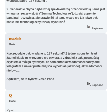
w opowiadaniu "137 sekund".
2. Generalnie chyba najbardziej spektakularną przepowiednią Lema jest
wirtualna rzeczywistość ("Summa Technologiae"), dzisiaj zupełnie
banalna i oczywista, ale prawie 50 lat temu wcale nie tak łatwo było
sobie taki technologiczny rozwój wyobrazić.
Zapisane
maziek
Gość
Kurcze, gdzie było wydane to 137 sekund? Z jednej strony ten tytuł
żadnej klapki mi w rozumie nie otwiera, a z drugiej z całą pewnością
czytałem o mózgu cyfrowym, co sam obrabiał wiadomości nadsyłane
telegrafem a nawet puste miejsca wypełniał (lał wodę) jak wiadomości
nie było...
Sądziłem, że to było w Głosie Pana...
Zapisane
Q
Gość
Cytuj