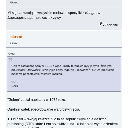
Gość
Mi się narzucają te wszystkie cudowne specyfiki z
Kongresu
futurologicznego
- prozac jak żywy...
Zapisane
skrzat
Gość
Cytuj
Golem został napisany w 1981 r. więc układy fotonowe były jedynie śmiałymi
projektami. Oczywiście istniały już opisy tego typu rozwiązań, ale ich produkcja
masowa pozostawała w sferze marzeń.
CU
Deck
"Golem" został napisany w 1972 roku.
Ogólnie wątek zdecydowanie wart rozwinięcia.
1. Orliński w swojej książce "Co to są sepulki" wymienia desktop
publishing (DTP), które Lem przewidział na 10 lat przed wynalezieniem