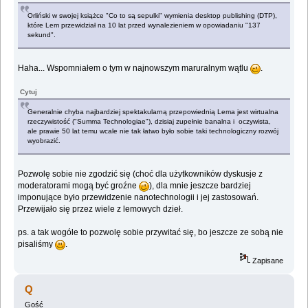
Orliński w swojej książce "Co to są sepulki" wymienia desktop publishing (DTP),
które Lem przewidział na 10 lat przed wynalezieniem w opowiadaniu "137
sekund".
Haha... Wspomniałem o tym w najnowszym maruralnym wątlu
.
Cytuj
Generalnie chyba najbardziej spektakularną przepowiednią Lema jest wirtualna
rzeczywistość ("Summa Technologiae"), dzisiaj zupełnie banalna i oczywista,
ale prawie 50 lat temu wcale nie tak łatwo było sobie taki technologiczny rozwój
wyobrazić.
Pozwolę sobie nie zgodzić się (choć dla użytkowników dyskusje z
moderatorami mogą być groźne
), dla mnie jeszcze bardziej
imponujące było przewidzenie nanotechnologii i jej zastosowań.
Przewijało się przez wiele z lemowych dzieł.
ps. a tak wogóle to pozwolę sobie przywitać się, bo jeszcze ze sobą nie
pisaliśmy
.
Zapisane
Q
Gość