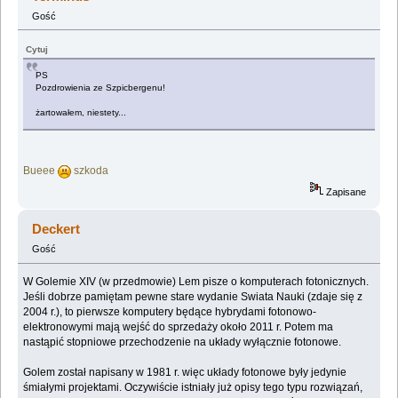
Gość
Cytuj
PS
Pozdrowienia ze Szpicbergenu!
żartowałem, niestety...
Bueee
szkoda
Zapisane
Deckert
Gość
W Golemie XIV (w przedmowie) Lem pisze o komputerach fotonicznych.
Jeśli dobrze pamiętam pewne stare wydanie Swiata Nauki (zdaje się z
2004 r.), to pierwsze komputery będące hybrydami fotonowo-
elektronowymi mają wejść do sprzedaży około 2011 r. Potem ma
nastąpić stopniowe przechodzenie na układy wyłącznie fotonowe.
Golem został napisany w 1981 r. więc układy fotonowe były jedynie
śmiałymi projektami. Oczywiście istniały już opisy tego typu rozwiązań,