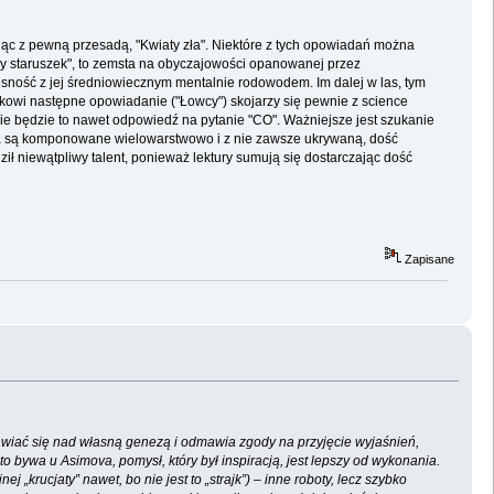
iąc z pewną przesadą, "Kwiaty zła". Niektóre z tych opowiadań można
ojny staruszek", to zemsta na obyczajowości opanowanej przez
sność z jej średniowiecznym mentalnie rodowodem. Im dalej w las, tym
tkowi następne opowiadanie ("Łowcy") skojarzy się pewnie z science
 nie będzie to nawet odpowiedź na pytanie "CO". Ważniejsze jest szukanie
nia są komponowane wielowarstwowo i z nie zawsze ukrywaną, dość
ił niewątpliwy talent, ponieważ lektury sumują się dostarczając dość
Zapisane
awiać się nad własną genezą i odmawia zgody na przyjęcie wyjaśnień,
to bywa u Asimova, pomysł, który był inspiracją, jest lepszy od wykonania.
 „krucjaty” nawet, bo nie jest to „strajk”) – inne roboty, lecz szybko