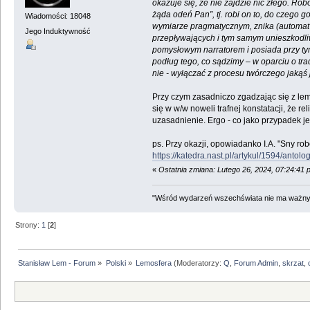
okazuje się, że nie zajdzie nic złego. Rob
żąda odeń Pan”, tj. robi on to, do czego 
Wiadomości: 18048
wymiarze pragmatycznym, znika (automat dz
Jego Induktywność
przepływających i tym samym unieszkodliwi
pomysłowym narratorem i posiada przy tym
podług tego, co sądzimy – w oparciu o tra
nie - wyłączać z procesu twórczego jakąś j
Przy czym zasadniczo zgadzając się z lem
się w w/w noweli trafnej konstatacji, że 
uzasadnienie. Ergo - co jako przypadek j
ps. Przy okazji, opowiadanko I.A. "Sny rob
https://katedra.nast.pl/artykul/1594/antolo
«
Ostatnia zmiana: Lutego 26, 2024, 07:24:41
"Wśród wydarzeń wszechświata nie ma ważnych
Strony:
1
[
2
]
Stanisław Lem - Forum
»
Polski
»
Lemosfera
(Moderatorzy:
Q
,
Forum Admin
,
skrzat
,