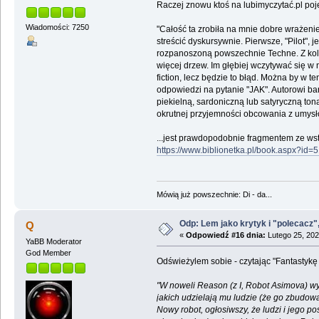
Raczej znowu ktoś na lubimyczytać.pl pojec
Wiadomości: 7250
"Całość ta zrobiła na mnie dobre wrażeni
streścić dyskursywnie. Pierwsze, "Pilot",
rozpanoszoną powszechnie Techne. Z kole
więcej drzew. Im głębiej wczytywać się w
fiction, lecz będzie to błąd. Można by w 
odpowiedzi na pytanie "JAK". Autorowi b
piekielną, sardoniczną lub satyryczną ton
okrutnej przyjemności obcowania z umysł
...jest prawdopodobnie fragmentem ze ws
https://www.biblionetka.pl/book.aspx?id=
Mówią już powszechnie: Di - da...
Odp: Lem jako krytyk i "polecacz",
Q
«
Odpowiedź #16 dnia:
Lutego 25, 202
YaBB Moderator
God Member
Odświeżylem sobie - czytając "Fantastykę i
"W noweli Reason (z I, Robot Asimova) wy
jakich udzielają mu ludzie (że go zbudowa
Nowy robot, ogłosiwszy, że ludzi i jego pos