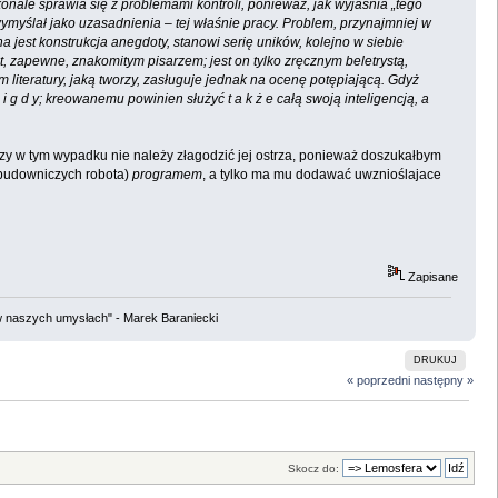
skonale sprawia się z problemami kontroli, ponieważ, jak wyjaśnia „tego
wymyślał jako uzasadnienia – tej właśnie pracy. Problem, przynajmniej w
a jest konstrukcja anegdoty, stanowi serię uników, kolejno w siebie
t, zapewne, znakomitym pisarzem; jest on tylko zręcznym beletrystą,
iteratury, jaką tworzy, zasługuje jednak na ocenę potępiającą. Gdyż
 g d y; kreowanemu powinien służyć t a k ż e całą swoją inteligencją, a
czy w tym wypadku nie należy złagodzić jej ostrza, ponieważ doszukałbym
z budowniczych robota)
programem
, a tylko ma mu dodawać uwznioślajace
Zapisane
w naszych umysłach" - Marek Baraniecki
DRUKUJ
« poprzedni
następny »
Skocz do: