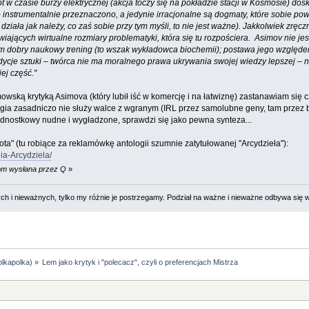
ot w czasie burzy elektrycznej (akcja toczy się na pokładzie stacji w Kosmosie) do
go instrumentalnie przeznaczono, a jedynie irracjonalne są dogmaty, które sobie po
iała jak należy, co zaś sobie przy tym myśli, to nie jest ważne). Jakkolwiek zręczn
ających wirtualne rozmiary problematyki, która się tu rozpościera. Asimov nie jes
 dobry naukowy trening (to wszak wykładowca biochemii); postawa jego względem l
dycje sztuki – twórca nie ma moralnego prawa ukrywania swojej wiedzy lepszej – n i
ej część."
owską krytyką Asimova (który lubił iść w komercję i na łatwiznę) zastanawiam się 
religia zasadniczo nie służy walce z wgranym (IRL przez samolubne geny, tam prze
ednostkowy nudne i wygładzone, sprawdzi się jako pewna synteza...
ota" (tu robiące za reklamówkę antologii szumnie zatytułowanej "Arcydzieła"):
gia-Arcydziela/
 pm wysłana przez Q
»
 i nieważnych, tylko my różnie je postrzegamy. Podział na ważne i nieważne odbywa się 
olkapolka
) »
Lem jako krytyk i "polecacz", czyli o preferencjach Mistrza