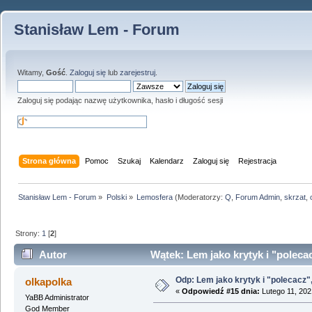
Stanisław Lem - Forum
Witamy,
Gość
.
Zaloguj się
lub
zarejestruj
.
Zaloguj się podając nazwę użytkownika, hasło i długość sesji
Strona główna
Pomoc
Szukaj
Kalendarz
Zaloguj się
Rejestracja
Stanisław Lem - Forum
»
Polski
»
Lemosfera
(Moderatorzy:
Q
,
Forum Admin
,
skrzat
,
Strony:
1
[
2
]
Autor
Wątek: Lem jako krytyk i "polecac
Odp: Lem jako krytyk i "polecacz",
olkapolka
«
Odpowiedź #15 dnia:
Lutego 11, 202
YaBB Administrator
God Member