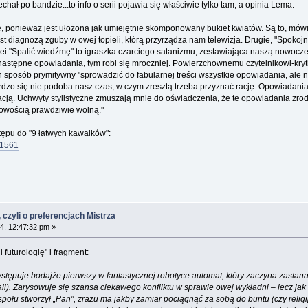
hał po bandzie...to info o serii pojawia się właściwie tylko tam, a opinia Lema:
e, ponieważ jest ułożona jak umiejętnie skomponowany bukiet kwiatów. Są to, mów
 jest diagnozą zguby w owej topieli, którą przyrządza nam telewizja. Drugie, "Spok
i "Spalić wiedźmę" to igraszka czarciego satanizmu, zestawiająca naszą nowocze
 następne opowiadania, tym robi się mroczniej. Powierzchownemu czytelnikowi-kry
ten sposób prymitywny "sprowadzić do fabularnej treści wszystkie opowiadania, ale
ardzo się nie podoba nasz czas, w czym zresztą trzeba przyznać rację. Opowiada
acją. Uchwyty stylistyczne zmuszają mnie do oświadczenia, że te opowiadania zrodz
owością prawdziwie wolną."
tępu do "9 łatwych kawałków":
51561
 czyli o preferencjach Mistrza
4, 12:47:32 pm »
 futurologię" i fragment:
stępuje bodajże pierwszy w fantastycznej robotyce automat, który zaczyna zastan
li). Zarysowuje się szansa ciekawego konfliktu w sprawie owej wykładni – lecz jak 
połu stworzył „Pan”, zrazu ma jakby zamiar pociągnąć za sobą do buntu (czy religijnej