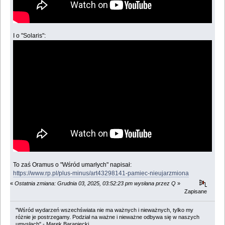
I o "Solaris":
To zaś Oramus o "Wśród umarłych" napisał:
https://www.rp.pl/plus-minus/art43298141-pamiec-nieujarzmiona
«
Ostatnia zmiana: Grudnia 03, 2025, 03:52:23 pm wysłana przez Q
»
Zapisane
"Wśród wydarzeń wszechświata nie ma ważnych i nieważnych, tylko my
różnie je postrzegamy. Podział na ważne i nieważne odbywa się w naszych
umysłach" - Marek Baraniecki