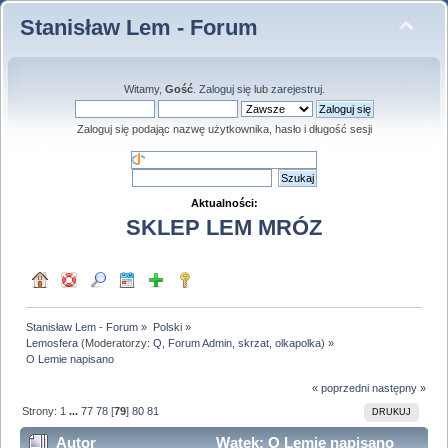
Stanisław Lem - Forum
Witamy,
Gość
.
Zaloguj się
lub
zarejestruj
.
Zaloguj się podając nazwę użytkownika, hasło i długość sesji
Aktualności:
SKLEP LEM MRÓZ
Stanisław Lem - Forum
»
Polski
»
Lemosfera
(Moderatorzy:
Q
,
Forum Admin
,
skrzat
,
olkapolka
) »
O Lemie napisano
« poprzedni
następny »
Strony:
1
...
77
78
[
79
]
80
81
DRUKUJ
Autor
Wątek: O Lemie napisano