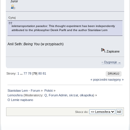
Juror
Cytuj
teletransportation paradox
: This thought experiment has been independently
attributed to the philosopher Derek Parfit and the author Stanislaw Lem
Anil Seth:
Being You
(w przypisach)
Zapisane
– Dygresje →
Strony:
1
...
77
78
[
79
]
80
81
DRUKUJ
« poprzedni
następny »
Stanisław Lem - Forum
»
Polski
»
Lemosfera
(Moderatorzy:
Q
,
Forum Admin
,
skrzat
,
olkapolka
) »
O Lemie napisano
Skocz do: