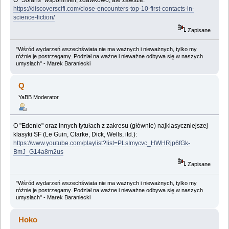
O "Solaris" wspomnieli, zdawkowo, ale zawsze:
https://discoverscifi.com/close-encounters-top-10-first-contacts-in-
science-fiction/
Zapisane
"Wśród wydarzeń wszechświata nie ma ważnych i nieważnych, tylko my
różnie je postrzegamy. Podział na ważne i nieważne odbywa się w naszych
umysłach" - Marek Baraniecki
Q
YaBB Moderator
O "Edenie" oraz innych tytułach z zakresu (głównie) najklasyczniejszej
klasyki SF (Le Guin, Clarke, Dick, Wells, itd.):
https://www.youtube.com/playlist?list=PLsImycvc_HWHRjp6fGk-
BmJ_G14a8m2us
Zapisane
"Wśród wydarzeń wszechświata nie ma ważnych i nieważnych, tylko my
różnie je postrzegamy. Podział na ważne i nieważne odbywa się w naszych
umysłach" - Marek Baraniecki
Hoko