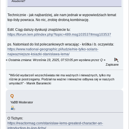
Akademii?
Technicznie - jak najbardziej, ale nam jednak w wypowiedziach temat
top-listy powraca. No nic, zrobię drobną kombinację.
Edit: Ciąg dalszy dyskusji znajdziecie tu:
https://forum.lem.pl/index.php?topic=489.msg103537#msg103537
ps. Natomiast do list polecankowych wracając - krótka i b. oczywista:
https://www.national-geographic.pl/ludzie/nie-tylko-solaris-
najwazniejsze-ksiazki-stanislawa-lema/
«
Ostatnia zmiana: Września 19, 2025, 07:53:05 pm wysłana przez Q
»
Zapisane
"Wśród wydarzeń wszechświata nie ma ważnych i nieważnych, tylko my
różnie je postrzegamy. Podział na ważne i nieważne odbywa się w naszych
umysłach" - Marek Baraniecki
Q
YaBB Moderator
O Tichym:
https://reactormag.com/stanislaw-lems-greatest-character-an-
introduction-to-ijon-tichy/