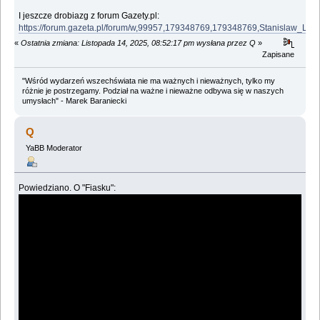
I jeszcze drobiazg z forum Gazety.pl:
https://forum.gazeta.pl/forum/w,99957,179348769,179348769,Stanislaw_Lem
«
Ostatnia zmiana: Listopada 14, 2025, 08:52:17 pm wysłana przez Q
»
Zapisane
"Wśród wydarzeń wszechświata nie ma ważnych i nieważnych, tylko my
różnie je postrzegamy. Podział na ważne i nieważne odbywa się w naszych
umysłach" - Marek Baraniecki
Q
YaBB Moderator
Powiedziano. O "Fiasku":