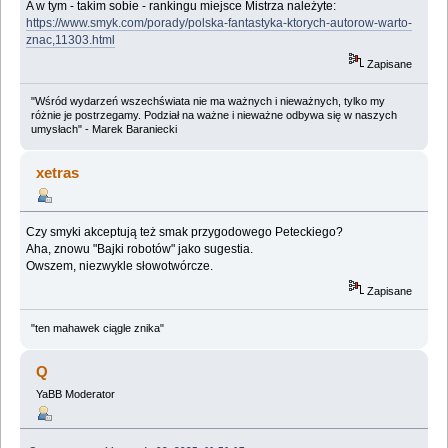
A w tym - takim sobie - rankingu miejsce Mistrza należyte:
https://www.smyk.com/porady/polska-fantastyka-ktorych-autorow-warto-
znac,11303.html
Zapisane
"Wśród wydarzeń wszechświata nie ma ważnych i nieważnych, tylko my
różnie je postrzegamy. Podział na ważne i nieważne odbywa się w naszych
umysłach" - Marek Baraniecki
xetras
Czy smyki akceptują też smak przygodowego Peteckiego?
Aha, znowu "Bajki robotów" jako sugestia.
Owszem, niezwykle słowotwórcze.
Zapisane
"ten mahawek ciągle znika"
Q
YaBB Moderator