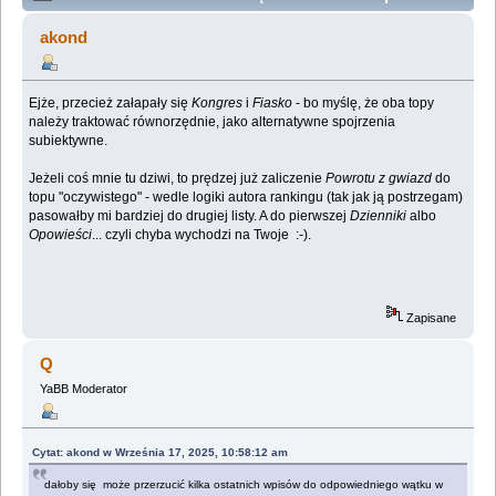
(Przeczytany 2661455 razy)
akond
Ejże, przecież załapały się
Kongres
i
Fiasko
- bo myślę, że oba topy
należy traktować równorzędnie, jako alternatywne spojrzenia
subiektywne.
Jeżeli coś mnie tu dziwi, to prędzej już zaliczenie
Powrotu z gwiazd
do
topu "oczywistego" - wedle logiki autora rankingu (tak jak ją postrzegam)
pasowałby mi bardziej do drugiej listy. A do pierwszej
Dzienniki
albo
Opowieści
... czyli chyba wychodzi na Twoje :-).
Zapisane
Q
YaBB Moderator
Cytat: akond w Września 17, 2025, 10:58:12 am
dałoby się może przerzucić kilka ostatnich wpisów do odpowiedniego wątku w