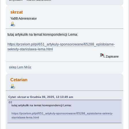
skrzat
YaBB Administrator
tutaj artykulik na temat korespondencji Lema:
https://przelom.pl/pl/651_artykuly-sponsorowane/65288_epistolarne-
sekrety-stanislawa-lema.html
Zapisane
sklep Lem Mróz
Cetarian
Cytat: skrzat w Grudnia 06, 2025, 12:13:49 am
tutaj artykulik na temat korespondencji Lema:
https://przelom.pl/pl/651_artykuly-sponsorowane/65288_epistolarne-sekrety-
stanislawa-lema.html