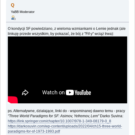
Q
YaBB Moderator
O kondycji SF powiedziano, z wieloma wzmiankami o Lemie jednak (ale
linkuję przede wszystkim, by pokazać, że bój z "Fif-y" wciąż trwa):
ps. Alternatywne, działające, linki do - wspominanej dawno temu - pracy
"Three World Paradigms for SF: Asimov, Yefremov, Lem"
Darko Suvina:
https://link.springer.com/chapter/10.1007/978-1-349-08179-0_8
https://darkosuvin.com/wp-content/uploads/2022/04/ch15-three-world-
paradigms-for-sf-1973-1993.pdf