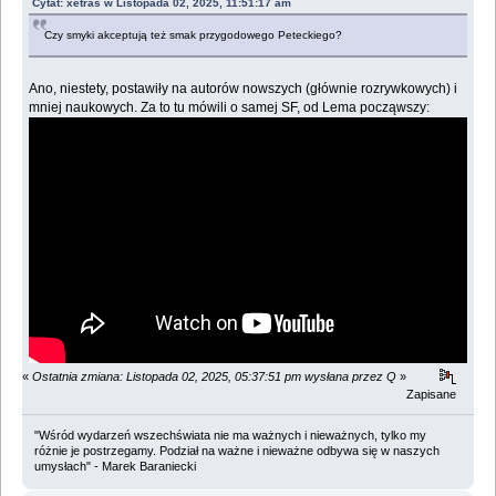
Cytat: xetras w Listopada 02, 2025, 11:51:17 am
Czy smyki akceptują też smak przygodowego Peteckiego?
Ano, niestety, postawiły na autorów nowszych (głównie rozrywkowych) i
mniej naukowych. Za to tu mówili o samej SF, od Lema począwszy:
«
Ostatnia zmiana: Listopada 02, 2025, 05:37:51 pm wysłana przez Q
»
Zapisane
"Wśród wydarzeń wszechświata nie ma ważnych i nieważnych, tylko my
różnie je postrzegamy. Podział na ważne i nieważne odbywa się w naszych
umysłach" - Marek Baraniecki