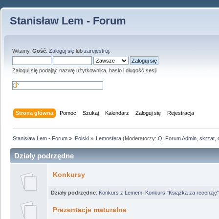
Stanisław Lem - Forum
Witamy,
Gość
.
Zaloguj się
lub
zarejestruj
.
Zaloguj się podając nazwę użytkownika, hasło i długość sesji
Strona główna
Pomoc
Szukaj
Kalendarz
Zaloguj się
Rejestracja
Stanisław Lem - Forum
»
Polski
»
Lemosfera
(Moderatorzy:
Q
,
Forum Admin
,
skrzat
,
Działy podrzędne
Konkursy
Działy podrzędne
:
Konkurs z Lemem
,
Konkurs "Książka za recenzję"
Prezentacje maturalne