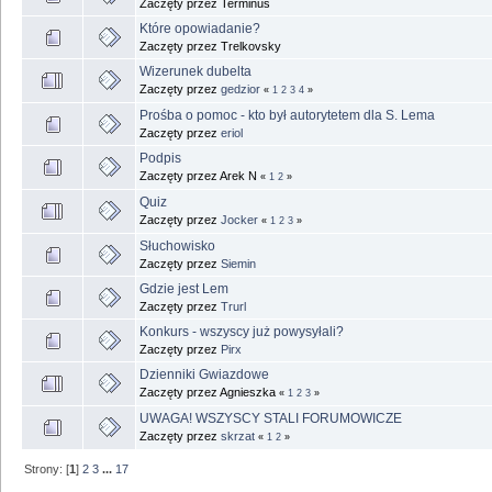
Zaczęty przez Terminus
Które opowiadanie?
Zaczęty przez Trelkovsky
Wizerunek dubelta
Zaczęty przez
gedzior
«
1
2
3
4
»
Prośba o pomoc - kto był autorytetem dla S. Lema
Zaczęty przez
eriol
Podpis
Zaczęty przez Arek N
«
1
2
»
Quiz
Zaczęty przez
Jocker
«
1
2
3
»
Słuchowisko
Zaczęty przez
Siemin
Gdzie jest Lem
Zaczęty przez
Trurl
Konkurs - wszyscy już powysyłali?
Zaczęty przez
Pirx
Dzienniki Gwiazdowe
Zaczęty przez Agnieszka
«
1
2
3
»
UWAGA! WSZYSCY STALI FORUMOWICZE
Zaczęty przez
skrzat
«
1
2
»
Strony: [
1
]
2
3
...
17