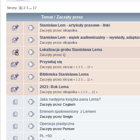
Strony: [
1
]
2
3
...
17
Temat
/
Zaczęty przez
Stanisław Lem - artykuły prasowe - linki
Zaczęty przez
olkapolka
Stanisław Lem - wątek audiowizualny – wywiady, adaptacj
Zaczęty przez
olkapolka
Lokalizacja grobu Stanisława Lema
Zaczęty przez
Q
Przywitaj się
Zaczęty przez
skrzat
«
1
2
3
...
15
»
Biblioteka Stanisława Lema
Zaczęty przez
skrzat
«
1
2
3
...
11
»
2021: Rok Lema
Zaczęty przez
olkapolka
«
1
2
3
...
21
»
Jaka następna książka pana Lema?
Zaczęty przez Ceglash
Eminem spokrewniony z Lemem
Zaczęty przez Smiglo
Operacja plastyczna
Zaczęty przez Pentuer
PL +50