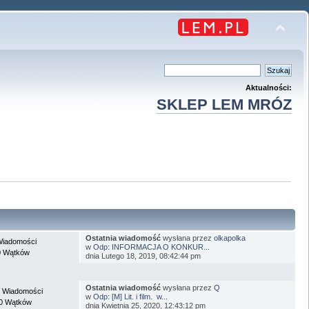
Aktualności:
SKLEP LEM MRÓZ
Ostatnia wiadomość
wysłana przez
olkapolka
Wiadomości
w
Odp: INFORMACJA O KONKUR...
0 Wątków
dnia Lutego 18, 2019, 08:42:44 pm
Ostatnia wiadomość
wysłana przez
Q
 Wiadomości
w
Odp: [M] Lit. i film. w...
0 Wątków
dnia Kwietnia 25, 2020, 12:43:12 pm