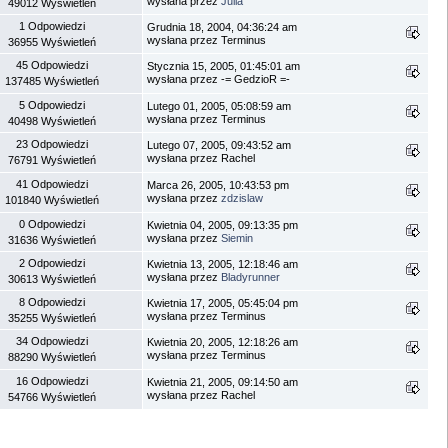
wysłana przez
Julia
49012 Wyświetleń
1 Odpowiedzi
Grudnia 18, 2004, 04:36:24 am
wysłana przez Terminus
36955 Wyświetleń
45 Odpowiedzi
Stycznia 15, 2005, 01:45:01 am
wysłana przez -= GedzioR =-
137485 Wyświetleń
5 Odpowiedzi
Lutego 01, 2005, 05:08:59 am
wysłana przez Terminus
40498 Wyświetleń
23 Odpowiedzi
Lutego 07, 2005, 09:43:52 am
wysłana przez Rachel
76791 Wyświetleń
41 Odpowiedzi
Marca 26, 2005, 10:43:53 pm
wysłana przez
zdzislaw
101840 Wyświetleń
0 Odpowiedzi
Kwietnia 04, 2005, 09:13:35 pm
wysłana przez
Siemin
31636 Wyświetleń
2 Odpowiedzi
Kwietnia 13, 2005, 12:18:46 am
wysłana przez
Bladyrunner
30613 Wyświetleń
8 Odpowiedzi
Kwietnia 17, 2005, 05:45:04 pm
wysłana przez Terminus
35255 Wyświetleń
34 Odpowiedzi
Kwietnia 20, 2005, 12:18:26 am
wysłana przez Terminus
88290 Wyświetleń
16 Odpowiedzi
Kwietnia 21, 2005, 09:14:50 am
wysłana przez Rachel
54766 Wyświetleń