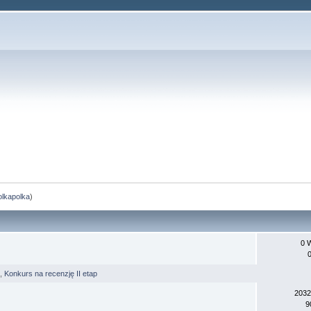
olkapolka
)
0 
,
Konkurs na recenzję II etap
2032
9