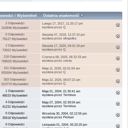
owiedzi
/
Wyświetleń
Ostatnia wiadomość
2 Odpowiedzi
Lutego 17, 2017, 11:25:17 pm
wysłana przez
Q
102846 Wyświetleń
0 Odpowiedzi
Sierpnia 07, 2018, 12:37:10 pm
wysłana przez
olkapolka
78127 Wyświetleń
2 Odpowiedzi
Sierpnia 17, 2020, 04:01:18 pm
wysłana przez
Q
73022 Wyświetleń
218 Odpowiedzi
Czerwca 08, 2025, 06:32:33 am
wysłana przez
xetras
768025 Wyświetleń
151 Odpowiedzi
Maja 11, 2026, 02:01:54 am
wysłana przez
Q
925594 Wyświetleń
303 Odpowiedzi
Maja 22, 2026, 08:07:22 am
wysłana przez
Q
913770 Wyświetleń
1 Odpowiedzi
Maja 01, 2004, 01:30:41 am
wysłana przez Terminus
48533 Wyświetleń
4 Odpowiedzi
Maja 07, 2004, 02:39:04 am
wysłana przez Terminus
41231 Wyświetleń
0 Odpowiedzi
Września 30, 2004, 02:12:55 pm
wysłana przez Pentuer
35618 Wyświetleń
9 Odpowiedzi
Listopada 01, 2004, 05:20:20 pm