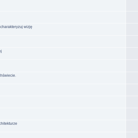
Scharakteryzuj wizję
ej
hświecie.
chitekturze