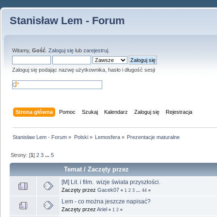
Stanisław Lem - Forum
Witamy,
Gość
.
Zaloguj się
lub
zarejestruj
.
Zaloguj się podając nazwę użytkownika, hasło i długość sesji
Strona główna
Pomoc
Szukaj
Kalendarz
Zaloguj się
Rejestracja
Stanisław Lem - Forum
»
Polski
»
Lemosfera
»
Prezentacje maturalne
Strony: [
1
]
2
3
...
5
Temat
/
Zaczęty przez
[M] Lit. i film. wizje świata przyszłości.
Zaczęty przez
Gacek07
«
1
2
3
...
44
»
Lem - co można jeszcze napisać?
Zaczęty przez
Ariel
«
1
2
»