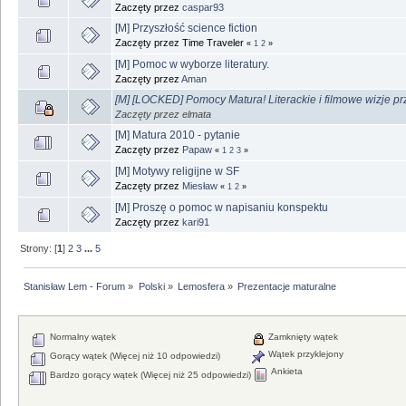
Zaczęty przez
caspar93
[M] Przyszłość science fiction
Zaczęty przez Time Traveler
«
1
2
»
[M] Pomoc w wyborze literatury.
Zaczęty przez
Aman
[M] [LOCKED] Pomocy Matura! Literackie i filmowe wizje pr
Zaczęty przez elmata
[M] Matura 2010 - pytanie
Zaczęty przez
Papaw
«
1
2
3
»
[M] Motywy religijne w SF
Zaczęty przez
Miesław
«
1
2
»
[M] Proszę o pomoc w napisaniu konspektu
Zaczęty przez
kari91
Strony: [
1
]
2
3
...
5
Stanisław Lem - Forum
»
Polski
»
Lemosfera
»
Prezentacje maturalne
Normalny wątek
Zamknięty wątek
Wątek przyklejony
Gorący wątek (Więcej niż 10 odpowiedzi)
Ankieta
Bardzo gorący wątek (Więcej niż 25 odpowiedzi)