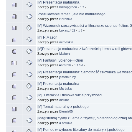
[M] Prezentacja maturalna.
Zaczęty przez
bishopgreen
«
1
2
»
Poszukiwanie tematu, ale nie maturalnego.
Zaczęty przez
Heronika
[M] Wizerunek rzeczywistości w literaturze science-fiction. 
Zaczęty przez
Lukasz432
«
1
2
»
[m] R.Mason
Zaczęty przez
nemeskin
[M]Prezentacja maturalna z twórczością Lema w roli główn
Zaczęty przez
Malbert
[M] Fantasy i Science-Fiction
Zaczęty przez
Astaroth
«
1
2
3
4
»
[M] Prezentacja maturalna: Samotność człowieka we wszec
Zaczęty przez
jestem.ruby
[M] Prezentacja maturalna
Zaczęty przez
Martiska
[M]. Literackie i filmowe wizje przyszłości.
Zaczęty przez
olaunia
[M] Temat maturalny z polskiego
Zaczęty przez
Eternia05
[Magisterka] cytaty z Lema o "żywej", biotechnologicznej ar
Zaczęty przez
a.obtulka
[M] Pomoc w wyborze literatury do matury z j.polskiego