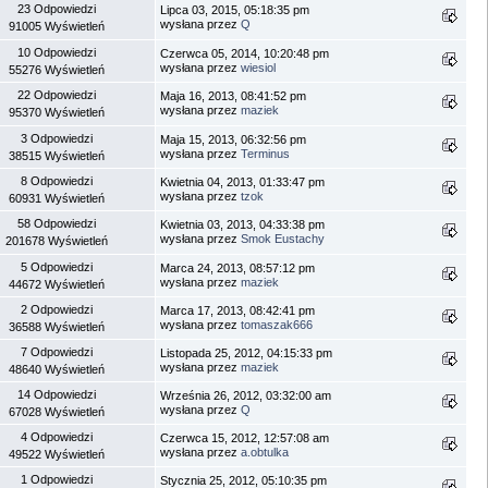
23 Odpowiedzi
Lipca 03, 2015, 05:18:35 pm
wysłana przez
Q
91005 Wyświetleń
10 Odpowiedzi
Czerwca 05, 2014, 10:20:48 pm
wysłana przez
wiesiol
55276 Wyświetleń
22 Odpowiedzi
Maja 16, 2013, 08:41:52 pm
wysłana przez
maziek
95370 Wyświetleń
3 Odpowiedzi
Maja 15, 2013, 06:32:56 pm
wysłana przez
Terminus
38515 Wyświetleń
8 Odpowiedzi
Kwietnia 04, 2013, 01:33:47 pm
wysłana przez
tzok
60931 Wyświetleń
58 Odpowiedzi
Kwietnia 03, 2013, 04:33:38 pm
wysłana przez
Smok Eustachy
201678 Wyświetleń
5 Odpowiedzi
Marca 24, 2013, 08:57:12 pm
wysłana przez
maziek
44672 Wyświetleń
2 Odpowiedzi
Marca 17, 2013, 08:42:41 pm
wysłana przez
tomaszak666
36588 Wyświetleń
7 Odpowiedzi
Listopada 25, 2012, 04:15:33 pm
wysłana przez
maziek
48640 Wyświetleń
14 Odpowiedzi
Września 26, 2012, 03:32:00 am
wysłana przez
Q
67028 Wyświetleń
4 Odpowiedzi
Czerwca 15, 2012, 12:57:08 am
wysłana przez
a.obtulka
49522 Wyświetleń
1 Odpowiedzi
Stycznia 25, 2012, 05:10:35 pm