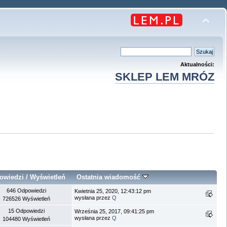
Aktualności:
SKLEP LEM MRÓZ
owiedzi
/
Wyświetleń
Ostatnia wiadomość
646 Odpowiedzi
Kwietnia 25, 2020, 12:43:12 pm
wysłana przez
Q
726526 Wyświetleń
15 Odpowiedzi
Września 25, 2017, 09:41:25 pm
wysłana przez
Q
104480 Wyświetleń