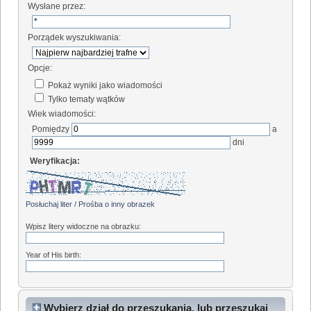
Wysłane przez:
Porządek wyszukiwania:
Opcje:
Pokaż wyniki jako wiadomości
Tylko tematy wątków
Wiek wiadomości:
Pomiędzy
a
dni
Weryfikacja:
Posłuchaj liter
/
Prośba o inny obrazek
Wpisz litery widoczne na obrazku:
Year of His birth:
Wybierz dział do przeszukania, lub przeszukaj