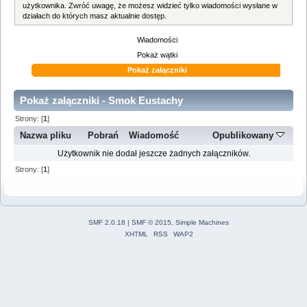
użytkownika. Zwróć uwagę, że możesz widzieć tylko wiadomości wysłane w
działach do których masz aktualnie dostęp.
Wiadomości
Pokaż wątki
Pokaż załączniki
Pokaż załączniki - Smok Eustachy
Strony: [
1
]
Nazwa pliku
Pobrań
Wiadomość
Opublikowany
Użytkownik nie dodał jeszcze żadnych załączników.
Strony: [
1
]
SMF 2.0.18
|
SMF © 2015
,
Simple Machines
XHTML
RSS
WAP2