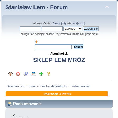
Stanisław Lem - Forum
Witamy,
Gość
.
Zaloguj się
lub
zarejestruj
.
Zaloguj się podając nazwę użytkownika, hasło i długość sesji
Aktualności:
SKLEP LEM MRÓZ
Stanisław Lem - Forum
»
Profil użytkownika liv
»
Podsumowanie
Informacja o Profilu
Podsumowanie
liv 