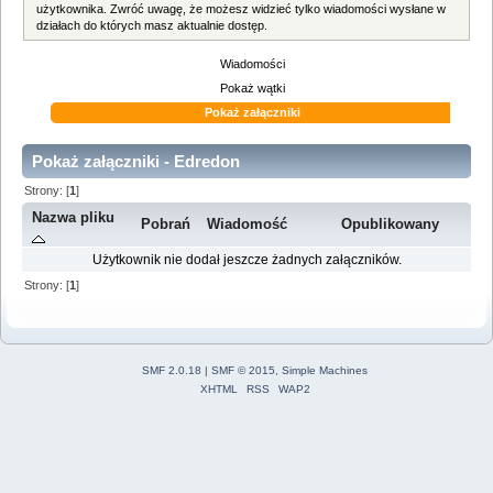
użytkownika. Zwróć uwagę, że możesz widzieć tylko wiadomości wysłane w
działach do których masz aktualnie dostęp.
Wiadomości
Pokaż wątki
Pokaż załączniki
Pokaż załączniki - Edredon
Strony: [
1
]
Nazwa pliku
Pobrań
Wiadomość
Opublikowany
Użytkownik nie dodał jeszcze żadnych załączników.
Strony: [
1
]
SMF 2.0.18
|
SMF © 2015
,
Simple Machines
XHTML
RSS
WAP2