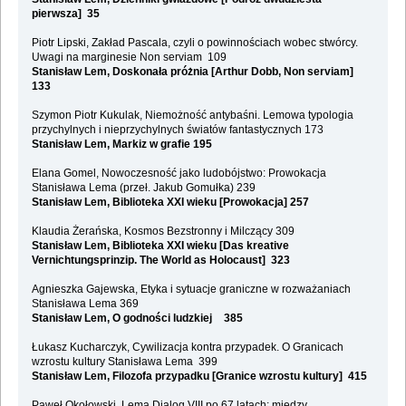
pierwsza] 35
Piotr Lipski, Zakład Pascala, czyli o powinnościach wobec stwórcy.
Uwagi na marginesie Non serviam 109
Stanisław Lem, Doskonała próżnia [Arthur Dobb, Non serviam]
133
Szymon Piotr Kukulak, Niemożność antybaśni. Lemowa typologia
przychylnych i nieprzychylnych światów fantastycznych 173
Stanisław Lem, Markiz w grafie 195
Elana Gomel, Nowoczesność jako ludobójstwo: Prowokacja
Stanisława Lema (przeł. Jakub Gomułka) 239
Stanisław Lem, Biblioteka XXI wieku [Prowokacja] 257
Klaudia Żerańska, Kosmos Bezstronny i Milczący 309
Stanisław Lem, Biblioteka XXI wieku [Das kreative
Vernichtungsprinzip. The World as Holocaust] 323
Agnieszka Gajewska, Etyka i sytuacje graniczne w rozważaniach
Stanisława Lema 369
Stanisław Lem, O godności ludzkiej 385
Łukasz Kucharczyk, Cywilizacja kontra przypadek. O Granicach
wzrostu kultury Stanisława Lema 399
Stanisław Lem, Filozofa przypadku [Granice wzrostu kultury] 415
Paweł Okołowski, Lema Dialog VIII po 67 latach: między