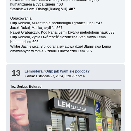
humanizmem a trybalizmem 463
Stanisław Lem, Dialogi [Dialog VIII] 487
Opracowania
Filip Kobiela, Mizantropia, technologia i granice utopii 547
Jacek Dukaj, Maska, czyli Ja 567
Paweł Grabarczyk, Kod Pana. Lem i krytyka metodologii nauk 583
Filip Kobiela, Życie i twórczość filozoficzna Stanisława Lema.
Kalendarium 603
Wiktor Jaźniewicz, Bibliografia światowa dzieł Stanisława Lema
omawianych w tomie 2 zbioru Filozoficzny Lem 615
13
Lemosfera
/
Odp: jak Wam się podoba?
«
dnia:
Listopada 27, 2024, 02:06:57 pm »
Też Serbia, Belgrad: