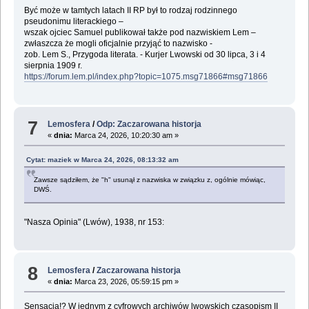
Być może w tamtych latach II RP był to rodzaj rodzinnego
pseudonimu literackiego –
wszak ojciec Samuel publikował także pod nazwiskiem Lem –
zwłaszcza że mogli oficjalnie przyjąć to nazwisko -
zob. Lem S., Przygoda literata. - Kurjer Lwowski od 30 lipca, 3 i 4
sierpnia 1909 r.
https://forum.lem.pl/index.php?topic=1075.msg71866#msg71866
7
Lemosfera
/
Odp: Zaczarowana historja
«
dnia:
Marca 24, 2026, 10:20:30 am »
Cytat: maziek w Marca 24, 2026, 08:13:32 am
Zawsze sądziłem, że "h" usunął z nazwiska w związku z, ogólnie mówiąc,
DWŚ.
"Nasza Opinia" (Lwów), 1938, nr 153:
8
Lemosfera
/
Zaczarowana historja
«
dnia:
Marca 23, 2026, 05:59:15 pm »
Sensacja!? W jednym z cyfrowych archiwów lwowskich czasopism II