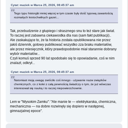
Cytat: maziek w Marca 25, 2026, 08:45:37 am
Tego typu historyjki mniej więcej w tym czasie były dość typową zawartością
rozmaitych krotochwilnych gazet...
Tak, przebudzenie z głupiego i strasznego snu to też stare jak świat.
To raczej jest zabawna ciekawostka dla nas (sam fakt publikacji)..
Ale zaskakujące to, że ta historia została opublikowana nie przez
jakiś dziennik, gotowy publikować wszystko zza braku materiałów,
ale przez miesięcznik, który prawdopodobnie miał starannie dobrany
wybór materiałów...
Czyli komuś sprzed 90 lat spodobało się to opowiadanie, coś w nim
znalazł, odkrył...
Cytat: maziek w Marca 25, 2026, 08:45:37 am
Natomiast moją uwagę zwróciło coś innego - używanie nazw związków
chemicznych, co z kolei z całą pewnością świadczy o tym, że już wówczas
interesował się nauką i to raczej niepowierzchownie.
Lem w "Wysokim Zamku": "Ale manie te — elektrykarska, chemiczna,
mechaniczna — na dobre rozwinęły się dopiero w następnej,
gimnazjalnej epoce".