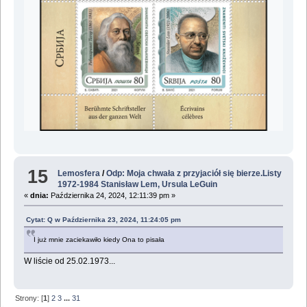
15
Lemosfera
/
Odp: Moja chwała z przyjaciół się bierze.Listy
1972-1984 Stanisław Lem, Ursula LeGuin
«
dnia:
Października 24, 2024, 12:11:39 pm »
Cytat: Q w Października 23, 2024, 11:24:05 pm
I już mnie zaciekawiło kiedy Ona to pisała
W liście od 25.02.1973...
Strony: [
1
]
2
3
...
31