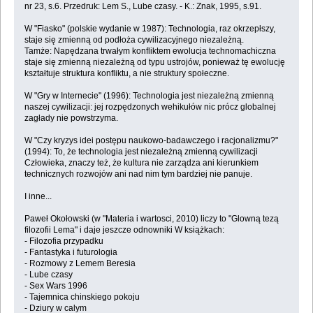
nr 23, s.6. Przedruk: Lem S., Lube czasy. - K.: Znak, 1995, s.91.
W "Fiasko" (polskie wydanie w 1987): Technologia, raz okrzepłszy,
staje się zmienną od podłoża cywilizacyjnego niezależną.
Tamże: Napędzana trwałym konfliktem ewolucja technomachiczna
staje się zmienną niezależną od typu ustrojów, ponieważ tę ewolucję
kształtuje struktura konfliktu, a nie struktury społeczne.
W "Gry w Internecie" (1996): Technologia jest niezależną zmienną
naszej cywilizacji: jej rozpędzonych wehikułów nic prócz globalnej
zagłady nie powstrzyma.
W "Czy kryzys idei postępu naukowo-badawczego i racjonalizmu?"
(1994): To, że technologia jest niezależną zmienną cywilizacji
Człowieka, znaczy też, że kultura nie zarządza ani kierunkiem
technicznych rozwojów ani nad nim tym bardziej nie panuje.
I inne...
Paweł Okołowski (w "Materia i wartosci, 2010) liczy to "Glowną tezą
filozofii Lema" i daje jeszcze odnowniki W książkach:
- Filozofia przypadku
- Fantastyka i futurologia
- Rozmowy z Lemem Beresia
- Lube czasy
- Sex Wars 1996
- Tajemnica chinskiego pokoju
- Dziury w calym