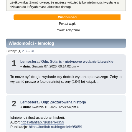
użytkownika. Zwróć uwagę, że możesz widzieć tylko wiadomości wysłane w
działach do których masz aktualnie dostęp.
Wiadomości
Pokaż wątki
Pokaż załączniki
Wiadomości - lemolog
Strony: [
1
]
2
3
...
31
1
Lemosfera
/
Odp: Solaris - nietypowe wydanie Litewskie
«
dnia:
Sierpnia 07, 2026, 09:14:02 pm »
To może być drugie wydanie czy dodruk wydania pierwszego. Żeby to
wyjasnić prosze o foto ostatniej strony (184) tej książki...
2
Lemosfera
/
Odp: Zaczarowana historja
«
dnia:
Kwietnia 11, 2026, 12:24:54 pm »
Istnieje już ilustracja do tej historii:
Autor:
https://fantlab.ru/user64359
Publikacja:
https://fantlab.ru/blogarticle95659