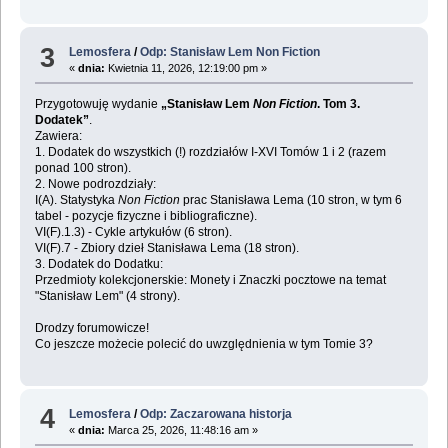
3
Lemosfera
/
Odp: Stanisław Lem Non Fiction
«
dnia:
Kwietnia 11, 2026, 12:19:00 pm »
Przygotowuję wydanie
„Stanisław Lem
Non Fiction
. Tom 3.
Dodatek”
.
Zawiera:
1. Dodatek do wszystkich (!) rozdziałów I-XVI Tomów 1 i 2 (razem
ponad 100 stron).
2. Nowe podrozdziały:
I(A). Statystyka
Non Fiction
prac Stanisława Lema (10 stron, w tym 6
tabel - pozycje fizyczne i bibliograficzne).
VI(F).1.3) - Cykle artykułów (6 stron).
VI(F).7 - Zbiory dzieł Stanisława Lema (18 stron).
3. Dodatek do Dodatku:
Przedmioty kolekcjonerskie: Monety i Znaczki pocztowe na temat
"Stanisław Lem" (4 strony).
Drodzy forumowicze!
Co jeszcze możecie polecić do uwzględnienia w tym Tomie 3?
4
Lemosfera
/
Odp: Zaczarowana historja
«
dnia:
Marca 25, 2026, 11:48:16 am »