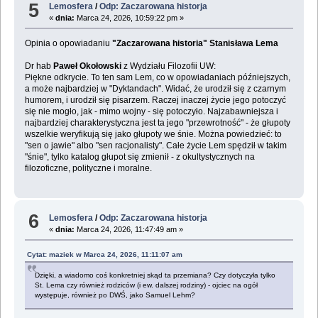
5
Lemosfera
/
Odp: Zaczarowana historja
«
dnia:
Marca 24, 2026, 10:59:22 pm »
Opinia o opowiadaniu
"Zaczarowana historia" Stanisława Lema
Dr hab
Paweł Okołowski
z Wydziału Filozofii UW:
Piękne odkrycie. To ten sam Lem, co w opowiadaniach późniejszych,
a może najbardziej w "Dyktandach". Widać, że urodził się z czarnym
humorem, i urodził się pisarzem. Raczej inaczej życie jego potoczyć
się nie mogło, jak - mimo wojny - się potoczyło. Najzabawniejsza i
najbardziej charakterystyczna jest ta jego "przewrotność" - że głupoty
wszelkie weryfikują się jako głupoty we śnie. Można powiedzieć: to
"sen o jawie" albo "sen racjonalisty". Całe życie Lem spędził w takim
"śnie", tylko katalog głupot się zmienił - z okultystycznych na
filozoficzne, polityczne i moralne.
6
Lemosfera
/
Odp: Zaczarowana historja
«
dnia:
Marca 24, 2026, 11:47:49 am »
Cytat: maziek w Marca 24, 2026, 11:11:07 am
Dzięki, a wiadomo coś konkretniej skąd ta przemiana? Czy dotyczyła tylko
St. Lema czy również rodziców (i ew. dalszej rodziny) - ojciec na ogół
występuje, również po DWŚ, jako Samuel Lehm?