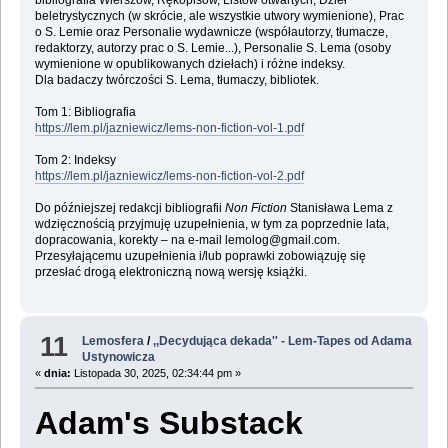
bibliografia Wierszów, Rękopisów, Listów otwartych, Dzieł
beletrystycznych (w skrócie, ale wszystkie utwory wymienione), Prac
o S. Lemie oraz Personalie wydawnicze (współautorzy, tłumacze,
redaktorzy, autorzy prac o S. Lemie...), Personalie S. Lema (osoby
wymienione w opublikowanych dziełach) i różne indeksy.
Dla badaczy twórczości S. Lema, tłumaczy, bibliotek.
Tom 1: Bibliografia
https://lem.pl/jazniewicz/lems-non-fiction-vol-1.pdf
Tom 2: Indeksy
https://lem.pl/jazniewicz/lems-non-fiction-vol-2.pdf
Do późniejszej redakcji bibliografii
Non Fiction
Stanisława Lema z
wdzięcznością przyjmuję uzupełnienia, w tym za poprzednie lata,
dopracowania, korekty – na e-mail lemolog@gmail.com.
Przesyłającemu uzupełnienia i/lub poprawki zobowiązuję się
przesłać drogą elektroniczną nową wersję książki.
11
Lemosfera
/
,,Decydująca dekada'' - Lem-Tapes od Adama
Ustynowicza
«
dnia:
Listopada 30, 2025, 02:34:44 pm »
Adam's Substack