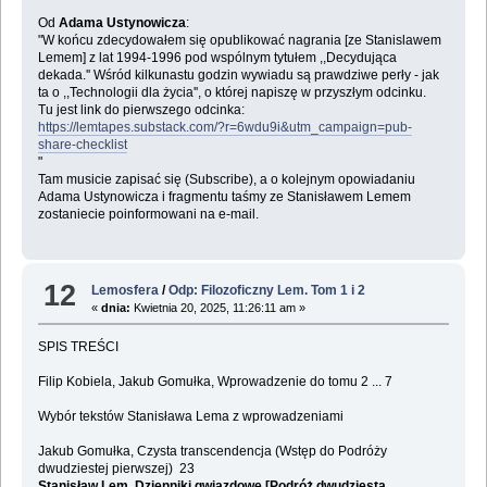
Od
Adama Ustynowicza
:
"W końcu zdecydowałem się opublikować nagrania [ze Stanislawem
Lemem] z lat 1994-1996 pod wspólnym tytułem ,,Decydująca
dekada.'' Wśród kilkunastu godzin wywiadu są prawdziwe perły - jak
ta o ,,Technologii dla życia'', o której napiszę w przyszłym odcinku.
Tu jest link do pierwszego odcinka:
https://lemtapes.substack.com/?r=6wdu9i&utm_campaign=pub-
share-checklist
"
Tam musicie zapisać się (Subscribe), a o kolejnym opowiadaniu
Adama Ustynowicza i fragmentu taśmy ze Stanisławem Lemem
zostaniecie poinformowani na e-mail.
12
Lemosfera
/
Odp: Filozoficzny Lem. Tom 1 i 2
«
dnia:
Kwietnia 20, 2025, 11:26:11 am »
SPIS TREŚCI
Filip Kobiela, Jakub Gomułka, Wprowadzenie do tomu 2 ... 7
Wybór tekstów Stanisława Lema z wprowadzeniami
Jakub Gomułka, Czysta transcendencja (Wstęp do Podróży
dwudziestej pierwszej) 23
Stanisław Lem, Dzienniki gwiazdowe [Podróż dwudziesta