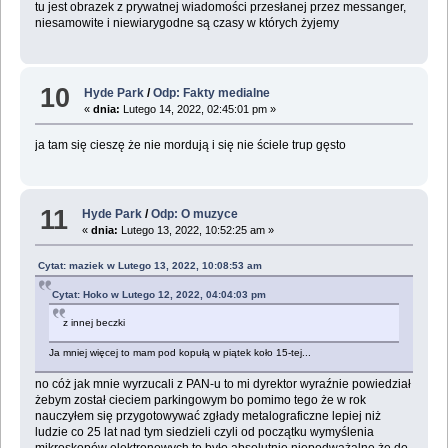
tu jest obrazek z prywatnej wiadomości przesłanej przez messanger,
niesamowite i niewiarygodne są czasy w których żyjemy
10
Hyde Park
/
Odp: Fakty medialne
«
dnia:
Lutego 14, 2022, 02:45:01 pm »
ja tam się cieszę że nie mordują i się nie ściele trup gęsto
11
Hyde Park
/
Odp: O muzyce
«
dnia:
Lutego 13, 2022, 10:52:25 am »
Cytat: maziek w Lutego 13, 2022, 10:08:53 am
Cytat: Hoko w Lutego 12, 2022, 04:04:03 pm
z innej beczki
Ja mniej więcej to mam pod kopułą w piątek koło 15-tej...
no cóż jak mnie wyrzucali z PAN-u to mi dyrektor wyraźnie powiedział
żebym został cieciem parkingowym bo pomimo tego że w rok
nauczyłem się przygotowywać zgłady metalograficzne lepiej niż
ludzie co 25 lat nad tym siedzieli czyli od początku wymyślenia