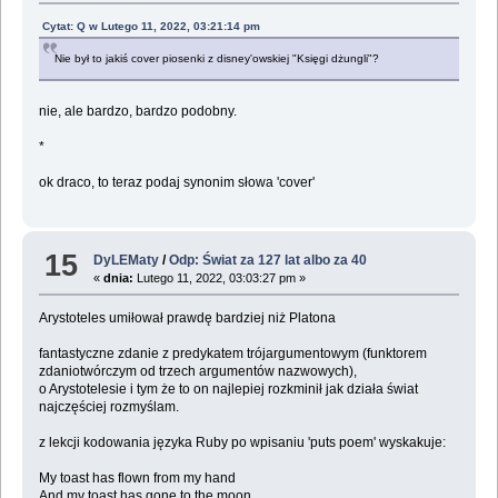
Cytat: Q w Lutego 11, 2022, 03:21:14 pm
Nie był to jakiś cover piosenki z disney'owskiej "Księgi dżungli"?
nie, ale bardzo, bardzo podobny.
*
ok draco, to teraz podaj synonim słowa 'cover'
15
DyLEMaty
/
Odp: Świat za 127 lat albo za 40
«
dnia:
Lutego 11, 2022, 03:03:27 pm »
Arystoteles umiłował prawdę bardziej niż Platona
fantastyczne zdanie z predykatem trójargumentowym (funktorem
zdaniotwórczym od trzech argumentów nazwowych),
o Arystotelesie i tym że to on najlepiej rozkminił jak działa świat
najczęściej rozmyślam.
z lekcji kodowania języka Ruby po wpisaniu 'puts poem' wyskakuje:
My toast has flown from my hand
And my toast has gone to the moon.