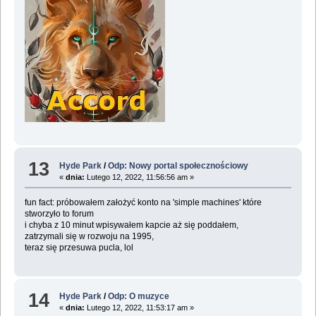
13
Hyde Park
/
Odp: Nowy portal społecznościowy
«
dnia:
Lutego 12, 2022, 11:56:56 am »
fun fact: próbowałem założyć konto na 'simple machines' które
stworzyło to forum
i chyba z 10 minut wpisywałem kapcie aż się poddałem,
zatrzymali się w rozwoju na 1995,
teraz się przesuwa pucla, lol
14
Hyde Park
/
Odp: O muzyce
«
dnia:
Lutego 12, 2022, 11:53:17 am »