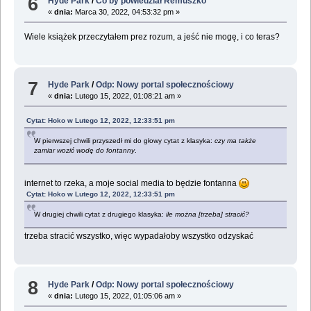
6
Hyde Park
/
Co by powiedział Remuszko
«
dnia:
Marca 30, 2022, 04:53:32 pm »
Wiele książek przeczytałem prez rozum, a jeść nie mogę, i co teras?
7
Hyde Park
/
Odp: Nowy portal społecznościowy
«
dnia:
Lutego 15, 2022, 01:08:21 am »
Cytat: Hoko w Lutego 12, 2022, 12:33:51 pm
W pierwszej chwili przyszedł mi do głowy cytat z klasyka:
czy ma także
zamiar wozić wodę do fontanny
.
internet to rzeka, a moje social media to będzie fontanna
Cytat: Hoko w Lutego 12, 2022, 12:33:51 pm
W drugiej chwili cytat z drugiego klasyka:
ile można [trzeba] stracić?
trzeba stracić wszystko, więc wypadałoby wszystko odzyskać
8
Hyde Park
/
Odp: Nowy portal społecznościowy
«
dnia:
Lutego 15, 2022, 01:05:06 am »