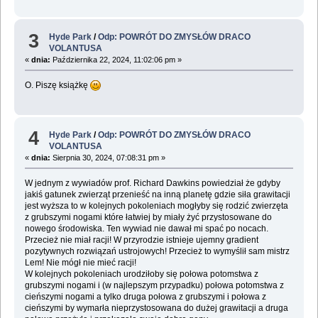
3
Hyde Park
/
Odp: POWRÓT DO ZMYSŁÓW DRACO
VOLANTUSA
«
dnia:
Października 22, 2024, 11:02:06 pm »
O. Piszę książkę
4
Hyde Park
/
Odp: POWRÓT DO ZMYSŁÓW DRACO
VOLANTUSA
«
dnia:
Sierpnia 30, 2024, 07:08:31 pm »
W jednym z wywiadów prof. Richard Dawkins powiedział że gdyby
jakiś gatunek zwierząt przenieść na inną planetę gdzie siła grawitacji
jest wyższa to w kolejnych pokoleniach mogłyby się rodzić zwierzęta
z grubszymi nogami które łatwiej by miały żyć przystosowane do
nowego środowiska. Ten wywiad nie dawał mi spać po nocach.
Przecież nie miał racji! W przyrodzie istnieje ujemny gradient
pozytywnych rozwiązań ustrojowych! Przecież to wymyślił sam mistrz
Lem! Nie mógł nie mieć racji!
W kolejnych pokoleniach urodziłoby się połowa potomstwa z
grubszymi nogami i (w najlepszym przypadku) połowa potomstwa z
cieńszymi nogami a tylko druga połowa z grubszymi i połowa z
cieńszymi by wymarła nieprzystosowana do dużej grawitacji a druga