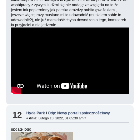
mikroskopów elektronowych to było absolutnie niepodważalne że do
współpracy z żywymi ludźmi się nie nadaję ze względu na to że
jestem tak popierolony jak paczka drożdży nabita gwoździami,
jeszcze więcej razy musiano mi to udowodnić (musiałem sobie to
udowodnić?), ale już mam dość chyba dowodzenia tego, komuterek
to przyjaciel a nie jedzenie
12
Hyde Park
/
Odp: Nowy portal społecznościowy
«
dnia:
Lutego 13, 2022, 01:05:30 am »
update logo