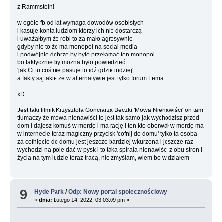
z Rammstein!
w ogóle fb od lat wymaga dowodów osobistych
i kasuje konta ludziom którzy ich nie dostarczą
i uważałbym że robi to za mało agresywnie
gdyby nie to że ma monopol na social media
i podwójnie dobrze by było przełamać ten monopol
bo faktycznie by można było powiedzieć
'jak Ci tu coś nie pasuje to idź gdzie indziej'
a fakty są takie że w alternatywie jest tylko forum Lema
xD
Jest taki filmik Krzysztofa Gonciarza Beczki 'Mowa Nienawiści' on tam
tłumaczy że mowa nienawiści to jest tak samo jak wychodzisz przed
dom i dajesz komuś w mordę i ma rację i ten kto oberwał w mordę ma
w internecie teraz magiczny przycisk 'cofnij do domu' tylko ta osoba
za cofnięcie do domu jest jeszcze bardziej wkurzona i jeszcze raz
wychodzi na pole dać w pysk i to taka spirala nienawiści z obu stron i
życia na tym ludzie teraz tracą, nie zmyślam, wiem bo widziałem
9
Hyde Park
/
Odp: Nowy portal społecznościowy
«
dnia:
Lutego 14, 2022, 03:03:09 pm »