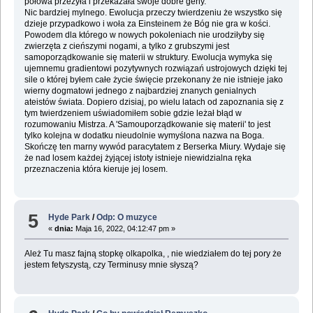
połowa przeżyła i przekazała swoje dobre geny.
Nic bardziej mylnego. Ewolucja przeczy twierdzeniu że wszystko się
dzieje przypadkowo i woła za Einsteinem że Bóg nie gra w kości.
Powodem dla którego w nowych pokoleniach nie urodziłyby się
zwierzęta z cieńszymi nogami, a tylko z grubszymi jest
samoporządkowanie się materii w struktury. Ewolucja wymyka się
ujemnemu gradientowi pozytywnych rozwiązań ustrojowych dzięki tej
sile o której byłem całe życie święcie przekonany że nie istnieje jako
wierny dogmatowi jednego z najbardziej znanych genialnych
ateistów świata. Dopiero dzisiaj, po wielu latach od zapoznania się z
tym twierdzeniem uświadomiłem sobie gdzie leżał błąd w
rozumowaniu Mistrza. A 'Samouporządkowanie się materii' to jest
tylko kolejna w dodatku nieudolnie wymyślona nazwa na Boga.
Skończę ten marny wywód paracytatem z Berserka Miury. Wydaje się
że nad losem każdej żyjącej istoty istnieje niewidzialna ręka
przeznaczenia która kieruje jej losem.
5
Hyde Park
/
Odp: O muzyce
«
dnia:
Maja 16, 2022, 04:12:47 pm »
Ależ Tu masz fajną stopkę olkapolka, , nie wiedziałem do tej pory że
jestem fetyszystą, czy Terminusy mnie słyszą?