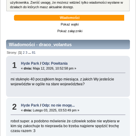
użytkownika. Zwróć uwagę, że możesz widzieć tylko wiadomości wysłane w
działach do których masz aktualnie dostęp.
Wiadomości
Pokaż wątki
Pokaż załączniki
Wiadomości - draco_volantus
Strony: [
1
]
2
3
...
81
1
Hyde Park
/
Odp: Powitania
«
dnia:
Maja 12, 2026, 10:52:58 pm »
mi stuknęło 40 początkiem tego miesiąca. z jakich Wy jesteście
województw w ogóle na stare województwa?
2
Hyde Park
/
Odp: no nie mogę...
«
dnia:
Lutego 03, 2025, 03:53:49 pm »
robot super. a podobno mówienie że człowiek sobie nie wybiera w
kim się zakochuje to nieprawda bo trzeba najpierw spędzić trochę
czasu razem :3