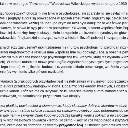
tnio w moje ręce "Psychologia" Władysława Witwickiego, wydanie drugie z 1930 (t
zy "podręcznik" (chodzi mi nie tylko o psychologię), jaki zdarzyło mi się czytać 
. Myśl i poglądy autora są prowadzone w sposób zrozumiały i logiczny np. całość za
amiona właściwe każdej nauce" - po czym od razu pyta dalej: "co to właściwie jest
na uwadze, że słowa te były pisane w początkach XX wieku, a zatem współcześnie P
we tej dziedziny. Innymi słowy, dzieło to zupełnie zasłużenie przynależy do głów
wskiej, "najbardziej znaczącej szkoły w historii filozofii polskiej i liczącego się 
arnych (czy zasłużenie? moim zdaniem nie) nurtów psychologii np. psychoanalizy 
autor niejednokrotnie referuje inne współcześnie mu obowiązujące, a obecnie pew
wicki miał własną koncepcję psychologiczną tzw. kratyzm, który też wykłada w dzi
ch). W tomie I natomiast mowa jest o ogóle zagadnień dotyczących życia psychicz
 tego tematu), w tej liczbie: budowa i czynności układu nerwowego, wrażenia zmys
nie (by wymienić tylko główne rozdziały).
ładach (a brak dobrych przykładów jest niestety zmorą wielu innych podręczników)
 jako autora przekładów dialogów Platona. Dodajmy: przekładów świetnych, z obsz
nie kanon. Otóż nie ma co ukrywać, że te literackie talenty autora stanowią też o j
ołosłownym, na zakończenie przytaczam dwa akapity:
j gładkiej powierzchni w ciemnem tle, kiedy słuchamy dobrych akordów w ciszy, 
wyciągamy silnie członki zaspane na świeżem powietrzu, albo dobiegamy do celu 
zy, gdy nam w skwarny dzień lipcowy podadzą karafkę wody z sokiem a po całodzie
ię w nich wszystkich powtarza - jedno i to samo. - Jeśli to coś wspólnego a psych
o coś, czem one są podobne nazwiemy
przyjemnością
. O stanach tych oraz ich po