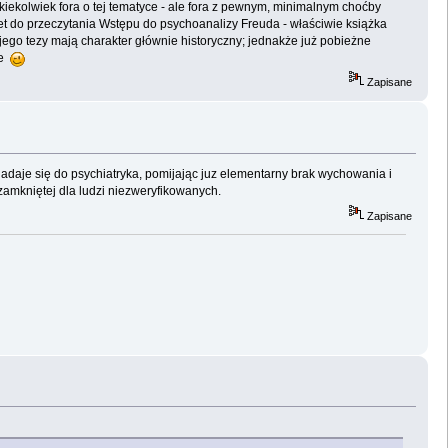
akiekolwiek fora o tej tematyce - ale fora z pewnym, minimalnym choćby
et do przeczytania Wstępu do psychoanalizy Freuda - właściwie książka
 jego tezy mają charakter głównie historyczny; jednakże już pobieżne
ie
Zapisane
nadaje się do psychiatryka, pomijając juz elementarny brak wychowania i
amkniętej dla ludzi niezweryfikowanych.
Zapisane