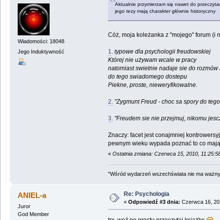
Aktualnie przymierzam się nawet do przeczytan
jego tezy mają charakter głównie historyczny
Cóż, moja koleżanka z "mojego" forum (i ni
Wiadomości: 18048
1
.
typowe dla psychologii freudowskiej
Jego Induktywność
Której nie używam wcale w pracy
natomiast swietnie nadaje sie do rozmów n
do tego swiadomego dostepu
Piekne, proste, nieweryfikowalne.
2.
"Zygmunt Freud - choc sa spory do teg
3.
"Freudem sie nie przejmuj, nikomu jescze
Znaczy: facet jest conajmniej kontrowersy
pewnym wieku wypada poznać to co mają do
«
Ostatnia zmiana: Czerwca 15, 2010, 11:25:
"Wśród wydarzeń wszechświata nie ma ważnych
Re: Psychologia
ANIEL-a
«
Odpowiedź #3 dnia:
Czerwca 16, 201
Juror
God Member
trx, weź po prostu przeczytaj książkę