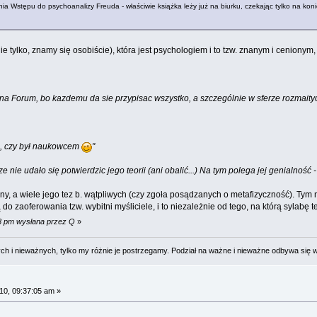
ia Wstępu do psychoanalizy Freuda - właściwie książka leży już na biurku, czekając tylko na koni
e tylko, znamy się osobiście), która jest psychologiem i to tzw. znanym i cenionym,
a Forum, bo kazdemu da sie przypisac wszystko, a szczególnie w sferze rozmaitych 
o, czy był naukowcem
"
 nie udało się potwierdzic jego teorii (ani obalić...) Na tym polega jej genialność 
jny, a wiele jego tez b. wątpliwych (czy zgoła posądzanych o metafizyczność). Tym
 zaoferowania tzw. wybitni myśliciele, i to niezależnie od tego, na którą sylabę
58 pm wysłana przez Q
»
 i nieważnych, tylko my różnie je postrzegamy. Podział na ważne i nieważne odbywa się 
0, 09:37:05 am »