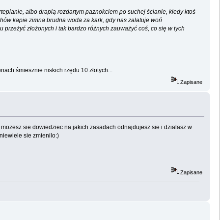
epianie, albo drapią rozdartym paznokciem po suchej ścianie, kiedy ktoś
achów kapie zimna brudna woda za kark, gdy nas zalatuje woń
u przeżyć złożonych i tak bardzo różnych zauważyć coś, co się w tych
nach śmiesznie niskich rzędu 10 złotych...
Zapisane
mozesz sie dowiedziec na jakich zasadach odnajdujesz sie i dzialasz w
iewiele sie zmienilo:)
Zapisane