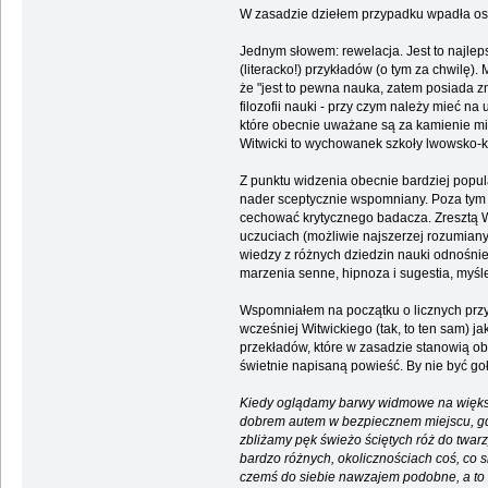
W zasadzie dziełem przypadku wpadła osta
Jednym słowem: rewelacja. Jest to najleps
(literacko!) przykładów (o tym za chwilę)
że "jest to pewna nauka, zatem posiada zn
filozofii nauki - przy czym należy mieć 
które obecnie uważane są za kamienie milo
Witwicki to wychowanek szkoły lwowsko-krako
Z punktu widzenia obecnie bardziej popul
nader sceptycznie wspomniany. Poza tym 
cechować krytycznego badacza. Zresztą Wit
uczuciach (możliwie najszerzej rozumiany
wiedzy z różnych dziedzin nauki odnośnie
marzenia senne, hipnoza i sugestia, myśle
Wspomniałem na początku o licznych przyk
wcześniej Witwickiego (tak, to ten sam)
przekładów, które w zasadzie stanowią obec
świetnie napisaną powieść. By nie być g
Kiedy oglądamy barwy widmowe na większe
dobrem autem w bezpiecznem miejscu, gdy 
zbliżamy pęk świeżo ściętych róż do twar
bardzo różnych, okolicznościach coś, co s
czemś do siebie nawzajem podobne, a t