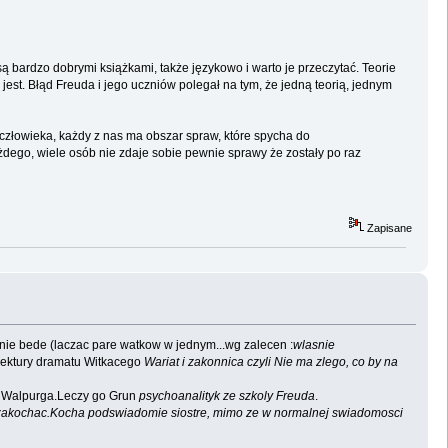
 bardzo dobrymi książkami, także językowo i warto je przeczytać. Teorie
est. Błąd Freuda i jego uczniów polegał na tym, że jedną teorią, jednym
 człowieka, każdy z nas ma obszar spraw, które spycha do
dego, wiele osób nie zdaje sobie pewnie sprawy że zostały po raz
Zapisane
nie bede (laczac pare watkow w jednym...wg zalecen :
wlasnie
lektury dramatu Witkacego
Wariat i zakonnica czyli Nie ma zlego, co by na
- Walpurga.Leczy go Grun
psychoanalityk ze szkoly Freuda
.
e zakochac.Kocha podswiadomie siostre, mimo ze w normalnej swiadomosci