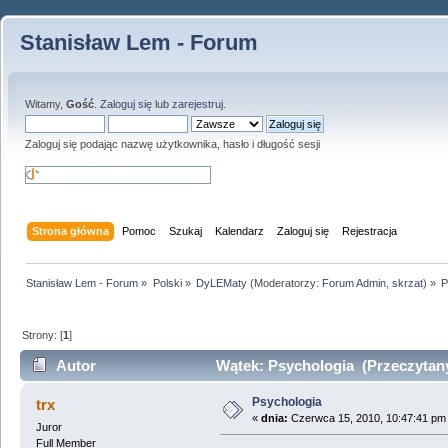
Stanisław Lem - Forum
Witamy,
Gość
.
Zaloguj się
lub
zarejestruj
.
Zaloguj się podając nazwę użytkownika, hasło i długość sesji
Strona główna
Pomoc
Szukaj
Kalendarz
Zaloguj się
Rejestracja
Stanisław Lem - Forum
»
Polski
»
DyLEMaty
(Moderatorzy:
Forum Admin
,
skrzat
) »
P
Strony: [
1
]
Autor
Wątek: Psychologia (Przeczytany
Psychologia
trx
«
dnia:
Czerwca 15, 2010, 10:47:41 pm
Juror
Full Member