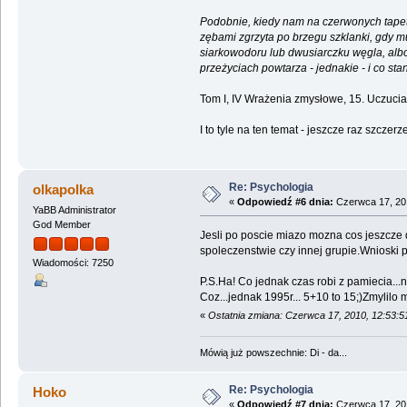
Podobnie, kiedy nam na czerwonych tapeta
zębami zgrzyta po brzegu szklanki, gdy m
siarkowodoru lub dwusiarczku węgla, albo
przeżyciach powtarza - jednakie - i co st
Tom I, IV Wrażenia zmysłowe, 15. Uczucia,
I to tyle na ten temat - jeszcze raz szcz
Re: Psychologia
olkapolka
«
Odpowiedź #6 dnia:
Czerwca 17, 201
YaBB Administrator
God Member
Jesli po poscie miazo mozna cos jeszcze 
spoleczenstwie czy innej grupie.Wnioski p
Wiadomości: 7250
P.S.Ha! Co jednak czas robi z pamiecia..
Coz...jednak 1995r... 5+10 to 15;)Zmylilo m
«
Ostatnia zmiana: Czerwca 17, 2010, 12:53:5
Mówią już powszechnie: Di - da...
Re: Psychologia
Hoko
«
Odpowiedź #7 dnia:
Czerwca 17, 201