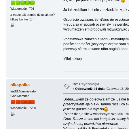
Wiadomości: 701
Ja tak zrobiłam i mi nie zaszkodziło. A ja
a może tak pomóc dzieciakom?
Osobiście uważam, że
Wstęp do psychoan
kliknij ikonkę IE ;)
Freuda są w sposób oczywisty nieweryfikow
wytłumaczeniem próbowali rozwiązywać ws
Podstawowe założenia teorii - kształtuje
podświadomości (przy czym często sam o t
pierwszy sformułowane albo nagłośnione 
Miłej lektury
Re: Psychologia
olkapolka
«
Odpowiedź #4 dnia:
Czerwca 16, 201
YaBB Administrator
God Member
Dobra...wiem ze obiecywalam ze juz nie b
przeczytalem
<ja olek>,
tabula rasa
i co s
Wiadomości: 7250
jeszcze gorsze nie wyszlo
Rzecz dzieje sie w wiadomym szpitalu...
Grun: Recze ze ten ma kompleks siostry 
czuje do niej prawdziwa nienawisc.
Walpurg zabija dr Burdygiela przeciwnika