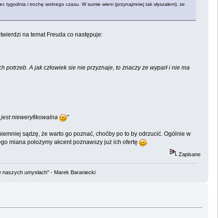
ec tygodnia i trochę wolnego czasu. W sumie wiem (przynajmniej tak słyszałem), że
 twierdzi na temat Freuda co następuje:
potrzeb. A jak człowiek sie nie przyznaje, to znaczy ze wyparł i nie ma
- jest nieweryfikowalna
"
 niemniej sądzę, że warto go poznać, choćby po to by odrzucić. Ogólnie w
 tego miana położymy akcent poznawszy już ich ofertę
.
Zapisane
w naszych umysłach" - Marek Baraniecki