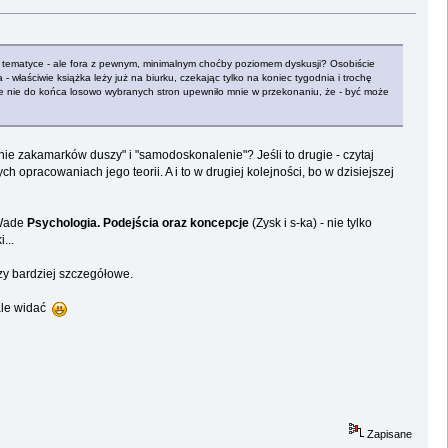
tej tematyce - ale fora z pewnym, minimalnym choćby poziomem dyskusji? Osobiście
właściwie książka leży już na biurku, czekając tylko na koniec tygodnia i trochę
nie nie do końca losowo wybranych stron upewniło mnie w przekonaniu, że - być może
ie zakamarków duszy" i "samodoskonalenie"? Jeśli to drugie - czytaj
opracowaniach jego teorii. A i to w drugiej kolejności, bo w dzisiejszej
.Wade
Psychologia. Podejścia oraz koncepcje
(Zysk i s-ka) - nie tylko
...
zy bardziej szczegółowe.
nale widać
Zapisane