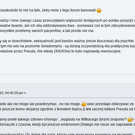
k zaszkodziło to nie na tyle, żeby mnie z tego forum banowali
alizy
i inne (swego czasu przeczytałam większość dostępnych po polsku pozycji) są
alne twardo, ale ich siła oddziaływania trwa - ponieważ coś w tym zdecydowanie j
zystkie problemy swoich pacjentów, a tak prosto nie ma.
my się w dzieciństwie, seksualność jest bardzo ważna (może kluczowa) dla psychiki
ym nie wie na poziomie świadomym) - są dzisiaj oczywistością dla praktycznie każ
właśnie przez Freuda. Ale wtedy (XIX/XXw) to było naprawdę rewolucyjne.
0, 04:40:29 pm »
ede ale nie moge sie powstrzymac...no nie moge..
wiec przestaje obiecywac ze 
ie jeszcze komu skojarzy zgodnie z tematem topicu;))
trx
zacznij lekture Freuda od 
mamy poete takiego zdrowo-chorego ...wyglada na Witkacego (brzmi znajomo?
)
blizniaczki z czasow, kiedy byl jeszcze embrionem.Dlatego nie moze sie naprawd
 psychoanalizy (
To dobre dla ludzi, ktorzy cale zycie moga poswiecic na leczenie
):