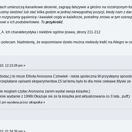
ch umieszczą kanarkowe desenie, zagrają fałszywie a głośno na rozstrojonym fort
usimy siedzieć lub stać kilka godzin w jednej niewygodnej pozycji, kiedy nam z d
 rozgryzamy gąsienicę i kawałek cegły w kalafiorze, potrafimy znowu w tym szereg
anowi o ich podobieństwie. To
przykrość
.
 A. Ich charakterystyka i niektóre ogólne prawa, strony 211-212
erze polecam. Nadmienię, że wspomniane dzieło można niekiedy trafić na Allegro w ce
0, 12:13:28 pm »
dodac;) to moze Elliota Aronsona
Czlowiek - istota spoleczna
.W przystepny sposob 
rzeplatane opisami eksperymentow.15 lat temu bylo to dla mnie ciekawe.Mysle ze n
.nie moglam czytac Aronsona zanim wydal swoja ksiazke;)
nie wydanie z 1998r.Okazuje sie ze ta ksiazka jest aktualizowana co 3 lata...puff;)
1 pm wysłana przez olkapolka
»
0, 01:34:38 pm »