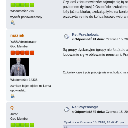
Czy ktoś z forumowiczów zajmuje się tą na
poziomem dyskusji? Osobiście szukałem tr
Wiadomości: 246
leży już na biurku, czekając tylko na kon
przeczytanie nie do końca losowo wybran
wytwór ponowoczesny
Re: Psychologia
maziek
«
Odpowiedź #1 dnia:
Czerwca 15, 201
YaBB Administrator
God Member
Są grupy dyskusyjne (grupy nie fora) ale
lubowanie się w oblewaniu pomyjami. Pra
Człowiek całe życie próbuje nie wychodzić na wi
Wiadomości: 14336
zamiast bajek ojciec mi Lema
opowiadał...
Re: Psychologia
Q
«
Odpowiedź #2 dnia:
Czerwca 15, 201
Juror
God Member
Cytat: trx w Czerwca 15, 2010, 10:47:41 pm