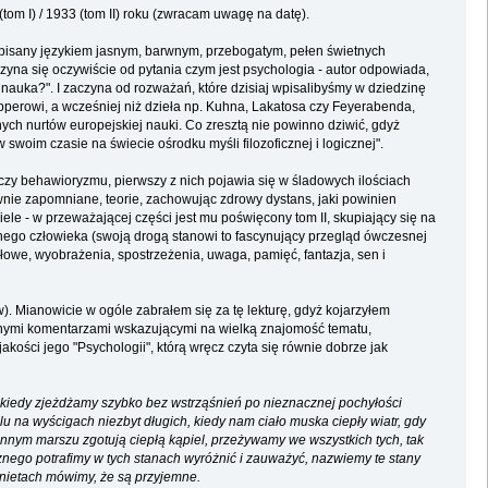
om I) / 1933 (tom II) roku (zwracam uwagę na datę).
- napisany językiem jasnym, barwnym, przebogatym, pełen świetnych
czyna się oczywiście od pytania czym jest psychologia - autor odpowiada,
 nauka?". I zaczyna od rozważań, które dzisiaj wpisalibyśmy w dziedzinę
opperowi, a wcześniej niż dzieła np. Kuhna, Lakatosa czy Feyerabenda,
nych nurtów europejskiej nauki. Co zresztą nie powinno dziwić, gdyż
w swoim czasie na świecie ośrodku myśli filozoficznej i logicznej".
czy behawioryzmu, pierwszy z nich pojawia się w śladowych ilościach
nie zapomniane, teorie, zachowując zdrowy dystans, jaki powinien
ele - w przeważającej części jest mu poświęcony tom II, skupiający się na
nego człowieka (swoją drogą stanowi to fascynujący przegląd ówczesnej
łowe, wyobrażenia, spostrzeżenia, uwaga, pamięć, fantazja, sen i
. Mianowicie w ogóle zabrałem się za tę lekturę, gdyż kojarzyłem
ernymi komentarzami wskazującymi na wielką znajomość tematu,
akości jego "Psychologii", którą wręcz czyta się równie dobrze jak
kiedy zjeżdżamy szybko bez wstrząśnień po nieznacznej pochyłości
na wyścigach niezbyt długich, kiedy nam ciało muska ciepły wiatr, gdy
nnym marszu zgotują ciepłą kąpiel, przeżywamy we wszystkich tych, tak
icznego potrafimy w tych stanach wyróżnić i zauważyć, nazwiemy te stany
dnietach mówimy, że są przyjemne.