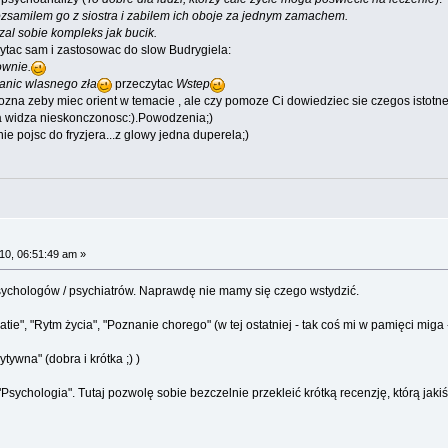
zsamilem go z siostra i zabilem ich oboje za jednym zamachem.
zal sobie kompleks jak bucik.
ytac sam i zastosowac do slow Budrygiela:
ownie.
anic wlasnego zła
przeczytac
Wstep
na zeby miec orient w temacie , ale czy pomoze Ci dowiedziec sie czegos istotn
la widza nieskonczonosc:).Powodzenia;)
ie pojsc do fryzjera...z glowy jedna duperela;)
0, 06:51:49 am »
 psychologów / psychiatrów. Naprawdę nie mamy się czego wstydzić.
atie", "Rytm życia", "Poznanie chorego" (w tej ostatniej - tak coś mi w pamięci miga 
ywna" (dobra i krótka ;) )
Psychologia". Tutaj pozwolę sobie bezczelnie przekleić krótką recenzję, którą jakiś