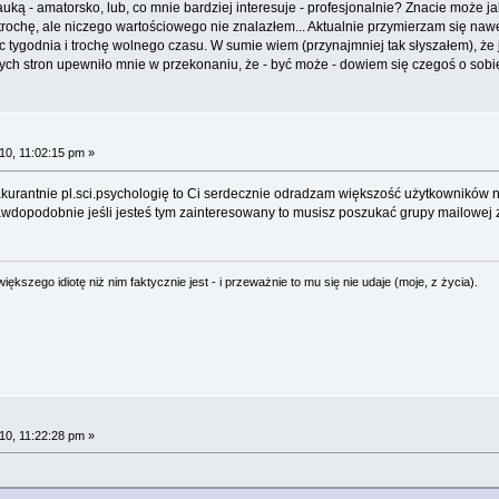
uką - amatorsko, lub, co mnie bardziej interesuje - profesjonalnie? Znacie może j
ochę, ale niczego wartościowego nie znalazłem... Aktualnie przymierzam się naw
iec tygodnia i trochę wolnego czasu. W sumie wiem (przynajmniej tak słyszałem), że
ych stron upewniło mnie w przekonaniu, że - być może - dowiem się czegoś o sob
0, 11:02:15 pm »
 akurantnie pl.sci.psychologię to Ci serdecznie odradzam większość użytkowników 
wdopodobnie jeśli jesteś tym zainteresowany to musisz poszukać grupy mailowej z
ększego idiotę niż nim faktycznie jest - i przeważnie to mu się nie udaje (moje, z życia).
0, 11:22:28 pm »