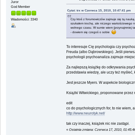
Juror
God Member
Cytat: trx w Czerwca 15, 2010, 10:47:41 pm
Czy ktoś z forumowiczów zajmuje się tą nauką 
Wiadomości: 3340
szukałem trochę, ale niczego wartościowego ni
wolnego czasu. W sumie wiem (przynajmniej ta
- dowiem się czegoś o sobie
To interesuje Cię psychologia czy psycho
Freuda (albo Dąbrowskiego). Jeśli pierwsz
psychologii psychoanaliza zajmuje miejsc
Za najlepszą książkę do odkrywania psy
przedstawia wiedzę, ale uczy też myśleć, k
Jest jeszcze Myers. W aspekcie biologicz
Książki Witwickiego, proponowane przez m
edit
co do psychologicznych for, to nie wiem, a
http://www.neurotyk.net/
tak czy inaczej, książek nic nie zastąpi.
«
Ostatnia zmiana: Czerwca 17, 2010, 01:45: