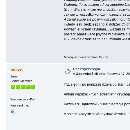
Walpurg: Teraz jestem zdrow zupelnie.Uto
Grun: Wierzyc mi sie nie chce.Sam rozwia
Jak sie to wszystko konczy mozesz przecz
A zanalizujcie sie po tym wszystkim grunt
i wtedy jesli bedziesz chcial dotrzec
do gr
Powazniej
Wstep
czytalam, uwazam ze moz
postaci: analizujace psyche w ciekawa d
P.S. Piekne dzieki za "ruda"...mialam wlasn
Mówią już powszechnie: Di - da...
Re: Psychologia
miazo
«
Odpowiedź #5 dnia:
Czerwca 17, 201
Juror
Senior Member
Trx
, sięgnij po poniższe dzieła polskich
Antoni Kępiński - "Schizofrenia", "Psychop
Wiadomości: 450
Kazimierz Dąbrowski - "Dezintegracja pozyt
Ken sent me.
A przede wszystkim Władysław Witwicki - "
--------