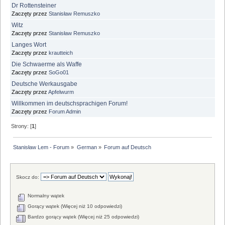
Dr Rottensteiner
Zaczęty przez
Stanisław Remuszko
Witz
Zaczęty przez
Stanisław Remuszko
Langes Wort
Zaczęty przez
krautteich
Die Schwaerme als Waffe
Zaczęty przez
SoGo01
Deutsche Werkausgabe
Zaczęty przez
Apfelwurm
Willkommen im deutschsprachigen Forum!
Zaczęty przez
Forum Admin
Strony: [
1
]
Stanisław Lem - Forum
»
German
»
Forum auf Deutsch
Skocz do:
Normalny wątek
Gorący wątek (Więcej niż 10 odpowiedzi)
Bardzo gorący wątek (Więcej niż 25 odpowiedzi)