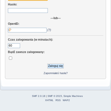
Hasło:
—lub—
OpenID:
(?)
Czas zalogowania (w minutach):
Bądź zawsze zalogowany:
Zapomniałeś hasła?
SMF 2.0.18
|
SMF © 2015
,
Simple Machines
XHTML
RSS
WAP2