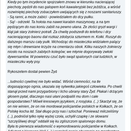
Kiedy po tym incydencie spojrzałem znowu w kierunku nacierającej
piechoty, pędził do nas galopem koń kawaleryjski bez jeźdźca, a wśród
rozwiniętej piechoty zobaczyłem uwijających się z noszami sanitariuszy.
- Są ranni, a może zabici - powiedziałem do dcy pułku.
- Są! - odrzekł. Ta hołota ma nawet karabin maszynowy, a na tym
pędzącym do nas koniu zabili na pewno ułana. Ze złości gryzł wargi i
klął jak stary żołnierz potrafi. Za chwilę podszedł do telefonu i dcy
nacierającego baonu dał rozkaz zdobycia szturmem m. Kołki. Ruszył do
dalszego marszu cały pułk. Wchodząc do miasteczka widziałem palący
się młyn i drewniane krzyże na cmentarzu obok. Kilku naszych żołnierzy
niosło na noszach zabitych kolegów; we młynie dogorywały zwłoki
dywersantów. W powietrzu czuć było swąd spalonych ciał ludzkich, w
miasteczku wyły psy.
Rykoszetem dostał pewien Żyd
...ludności cywilnej nie było widać. Wśród ciemności, na tle
dogasającego ognia, ukazała się sylwetka jakiegoś człowieka. Po chwili
stanął przed nami przygarbiony i licho ubrany stary Żyd. Płakał i drżącym
głosem pytał, dlaczego nasi ułani podpalili mu dom i całe
gospodarstwo? Mówił kresowym językiem, z rosyjska. (...) Skarżył się, że
on nie winien, że on nie mordował policjantów polskich w Kołkach, że on
Polskę kocha itd. Stał długo przy nas i szlochał. Ponieważ milczeliśmy
(...), podniósł tylko rękę wyżej czoła, uchylił czapkę i ze słowami
“szczęśliwej drogi” oddalił się ku zgliszczom spalonego domu.
Była to pierwsza wiadomość o wymordowaniu policjantów w Kołkach.