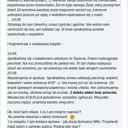
Adiutant z kierowcą klęli (...) i wyrażali swoje oburzenie na morderstwa
popełnione przez komunistów. Żal mi było starego Żyda, który przeżył ten
dzień 20 września bardziej może tragicznie aniżeli my, żołnierze
uzbrojeni jeszcze po zęby, z widokiem wydostania się z matni.
... 24.09.
Strzelają do nas Ukraińcy, coraz częściej i gęściej. Nie wolno nam
odchodzić do wsi, ani oddalać się. W lesie spotkaliśmy polskie
samochody z wojskiem.
I fragment jak z omawianej książki –
19.09.
Spotkaliśmy się z batalionem szkolnym ze Świecia. Potem nadciągnęła
piechota. Na noc przeszliśmy do jakiejś wsi. To był chyba najlepszy
dzień we wrześniu, po raz pierwszy nie widać było wrogich samolotów.
20.09.
Maszerujemy w spokoju. Spotkaliśmy znowu oddziały piechoty, artylerii,
kawalerii i wielu żołnierzy KOP - u. Nie mamy już nic do jedzenia. Od
wojsk lądowych dostajemy papierosy i trochę chleba. Nie zatrzymujemy
się na nocleg, idziemy wciąż do przodu.
Z daleka widać łuny pożarów.
Miasteczko KOŁKI jest wyludnione, wszędzie zgliszcza. Wszystko
zaczyna ciążyć, jesteśmy bardzo zmęczeni...
Ok, dość tych relacji. Czy Lem mógł to napisać?
Bo pewnie wiedział o takich historiach.
I w związku z tym kolejna sprawa – jak piszą fachowcy Wilk i Trzyniecki
mają sporo z samego autora. Rodzaj aler ego?