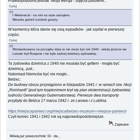
Prawdopodobna jednak Twoja wersja - zdjęcia pasowne...
Cytuj
I Wieleniecki - na nim na razie stanąłem.
Mieszka gdzieś tużobok garaży.
W kamienicy która stanie się osią wypadków - jak szpital w pierwszej
części.
Cytuj
Wzmiankowana na początku data to nie może być rok 1940 - wtedy jeszcze we
Lwowie byli Rosjanie i nie było żadnej dzielnicy zydowskiej.
Ta żydowska dzielnica z 1940 nie musiała być gettem - mogła być
dzielnicą...just...
Natomiast Niemców być nie mogło...
Bełżec:
Do budowy obozu przystąpiono w listopadzie 1941 r. w ramach tzw. Akcji
„Reinhardt” (pod tym kryptonimem krył się plan eksterminacji żydowskiej
ludności Generalnego Gubernatorstwa). Pierwsze dwa transporty
przybyły do Bełżca 17 marca 1942 r. ze Lwowa i z Lublina.
https://miejscapamieci.org/miejsca/belzec-muzeum-i-miejsce-pamieci/
Czyli koniec 1941 i 1942 rok są najprawdopodobniejsze.
Zapisane
Mówią już powszechnie: Di - da...