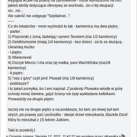
wygląda wcale na pisany na zamówienie - może wymuszono na nim
jakieś skróty dotyczące ofensywy ze wschodu...bo o tej okupacji
nic...nic...
Ale całość nie ustępuje "Szpitalowi...".
-----
Co do lokatorów - mnie wychodzi to tak - kamienica ma dwa piętra:
- parter:
1) Poprzeski z żoną Jadwigą i synem Teosiem (ma 1/2 kamienicy)
2) Geldblumowie (mają 1/4 kamienicy) - bez dzieci - za to ze służącą -
Ukrainką Hućko
- I piętro:
3) Wieleniecki
4) Durzyk Miecio i Ula oraz jej matka: pani Wachlińska (ma1/8
kamienicy)
- II piętro:
5) "cep z góry" czyli prof. Pluwak (ma 1/8 kamienicy)
- poddasze?
i tu jakaś pomyłka, bo Lem napisał:
Z podestu Pluwaka wiodły w górę
schody mniej świetne, gdyż ściany nie były wykładane kafelkami.
Prowadziły na drugie piętro.
raczej nie na drugie piętro a na poddasze, bo tam:
po lewej był tam
strych, po prawej zaś i pośrodku - dwoje drzwi mieszkania Jóezefa Dżuli
Który to mieszkał z 15 letnim Julkiem.
Taki to przekrój:)
«
Ostatnia zmiana: Sierpnia 12, 2021, 11:42:27 pm wysłana przez olkapolka
»