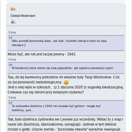
liv
Global Moderator
Cytuj
Albo pomylił woroneską datę...tak siak - Karolek utknął w sieni na dwa
miesiące;)
Może być, ale rok jest raczej pewny - 1942.
Cytuj
W kamienicy która stanie się osią wypadków - jak szpital w pierwszej części.
Taa, do tej kamienicy potrzebne mi właśnie były Targi Wschodnie. Cóż
za życzeniowość metodologiczna.
Jest o niej wpis w szkicach.. (z 1 stycznia 2020 )z sugestią lokalizacyjną.
Ciekawe czy się obroni przy kolejnym czytaniu?
Cytuj
Ta żydowska dzielnica z 1940 nie musiała być gettem - mogła być
dzielnicą...just...
Tak, była dzielnica żydowska we Lwowie już wcześniej. Widać to z map i
nazw ulic (bożnicza, starozakonna, synagogi) - jednak w tym tekście
chodzi o getto. Użycie zwrotu -
"pozostała otwarta"
wyraźnie nawiązuje