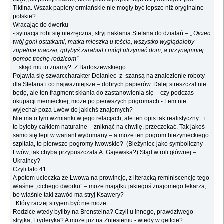
Tiktina. Wszak papiery ormiańskie nie mogły być lepsze niż oryginalne
polskie?
Wracając do dworku
- sytuacja robi się niezręczna, stryj nakłania Stefana do działań – „
Ojciec
twój goni ostatkami, matka mieszka u teścia, wszystko wyglądałoby
zupełnie inaczej, gdybyś zarabiał i mógł utrzymać dom, a przynajmniej
pomoc trochę rodzicom”
... skąd mu to znamy? Z Bartoszewskiego.
Pojawia się szwarccharakter Dolaniec z szansą na znalezienie roboty
dla Stefana i co najważniejsze – dobrych papierów. Dalej streszczał nie
będę, ale ten fragment skłania do zastanowienia się – czy podczas
okupacji niemieckiej, może po pierwszych pogromach - Lem nie
wyjechał poza Lwów do jakichś znajomych?
Nie ma o tym wzmianki w jego relacjach, ale ten opis tak realistyczny... i
to byłoby całkiem naturalne – zniknąć na chwilę, przeczekać. Tak jakoś
samo się lepi w wariant wydumany – a może ten pogrom bieżynieckiego
szpitala, to pierwsze pogromy lwowskie? (Bieżyniec jako symboliczny
Lwów, tak chyba przypuszczała A. Gajewska?) Stąd w roli głównej –
Ukraińcy?
Czyli lato 41.
A potem ucieczka ze Lwowa na prowincję, z literacką reminiscencję tego
właśnie „cichego dworku” – może majątku jakiegoś znajomego lekarza,
bo właśnie taki zawód ma stryj Ksawery?
Który raczej stryjem być nie może.
Rodzice wtedy byliby na Brensteina? Czyli u innego, prawdziwego
stryjka, Fryderyka? A może już na Zniesieniu - wtedy w gettcie?