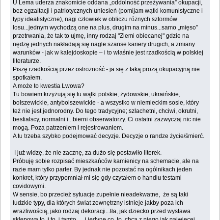
U Lema uderza znakomicie oddana „oddolność przeżywania” okupacji,
bez egzaltacji i patriotycznych uniesień (pomijam wątki komunistyczne i
typy idealistyczne), nagi człowiek w obliczu różnych sztormów
losu...jednym wychodzą one na plus, drugim na minus...samo „mięso”
przetrwania, że tak to ujmę, inny rodzaj "Ziemi obiecanej" gdzie na
nędzę jednych nakładają się nagle szanse kariery drugich, a zmiany
warunków - jak w kalejdoskopie – i to właśnie jest rzadkością w polskiej
literaturze.
Piszę rzadkością przez ostrożność - ja się z taką prozą okupacyjną nie
spotkałem.
A może to kwestia Lwowa?
Tu bowiem krzyżują się tu wątki polskie, żydowskie, ukraińskie,
bolszewickie, antybolszewickie - a wszystko w niemieckim sosie, który
też nie jest jednorodny. Do tego tradycyjne; szlachetni, chciwi, okrutni,
bestialscy, normalni i...bierni obserwatorzy. Ci ostatni zazwyczaj nic nie
mogą. Poza patrzeniem i rejestrowaniem.
A tu trzeba szybko podejmować decyzje. Decyzje o randze życie/śmierć.
I już widzę, że nie zacznę, za dużo się postawiło literek.
Próbuję sobie rozpisać mieszkańców kamienicy na schemacie, ale na
razie mam tylko parter. By jednak nie pozostać na ogólnikach jeden
konkret, który przypomniał mi się gdy czytałem o handlu testami
covidowymi.
W sensie, bo przecież sytuacje zupełnie nieadekwatne, że są taki
ludzkie typy, dla których świat zewnętrzny istnieje jakby poza ich
wrażliwością, jako rodzaj dekoracji...tła, jak dziecko przed wystawa
sklepową to, i to, i tamto... i jedyne co, to chcą z niego jak najwięcej