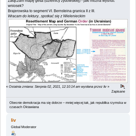
Załączam mapę getta (dzielnicy żydowskiej) - jaki można wysnuć
wniosek?
Brajerowska to segment VI. Bernsteina granica II z III.
Wracam do lektury...spotkać się z Wielenieckim
«
Ostatnia zmiana: Sierpnia 02, 2021, 12:10:14 am wysłana przez liv
»
Zapisane
Obecnie demokracja ma się dobrze – mniej więcej tak, jak republika rzymska w
czasach Oktawiana
liv
Global Moderator