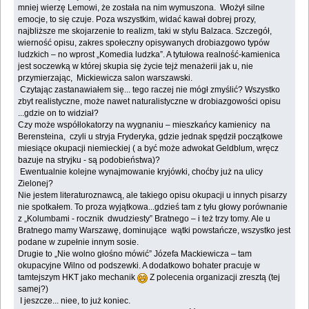
mniej wierzę Lemowi, że została na nim wymuszona. Włożył silne
emocje, to się czuje. Poza wszystkim, widać kawał dobrej prozy,
najbliższe me skojarzenie to realizm, taki w stylu Balzaca. Szczegół,
wierność opisu, zakres społeczny opisywanych drobiazgowo typów
ludzkich – no wprost „Komedia ludzka”. A tytułowa realność-kamienica
jest soczewką w której skupia się życie tejż menażerii jak u, nie
przymierzając, Mickiewicza salon warszawski.
Czytając zastanawiałem się... tego raczej nie mógł zmyślić? Wszystko
zbyt realistyczne, może nawet naturalistyczne w drobiazgowości opisu
...gdzie on to widział?
Czy może współlokatorzy na wygnaniu – mieszkańcy kamienicy na
Berensteina, czyli u stryja Fryderyka, gdzie jednak spędził początkowe
miesiące okupacji niemieckiej ( a być może adwokat Geldblum, wręcz
bazuje na stryjku - są podobieństwa)?
Ewentualnie kolejne wynajmowanie kryjówki, choćby już na ulicy
Zielonej?
Nie jestem literaturoznawcą, ale takiego opisu okupacji u innych pisarzy
nie spotkałem. To proza wyjątkowa...gdzieś tam z tyłu głowy porównanie
z „Kolumbami - rocznik dwudziesty” Bratnego – i też trzy tomy. Ale u
Bratnego mamy Warszawę, dominujące wątki powstańcze, wszystko jest
podane w zupełnie innym sosie.
Drugie to „Nie wolno głośno mówić” Józefa Mackiewicza – tam
okupacyjne Wilno od podszewki. A dodatkowo bohater pracuje w
tamtejszym HKT jako mechanik
Z polecenia organizacji zresztą (tej
samej?)
I jeszcze... niee, to już koniec.