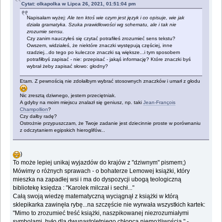
Cytat: olkapolka w Lipca 26, 2021, 01:51:04 pm
Napisałam wyżej:
Ale ten ktoś wie czym jest język i co opisuje, wie jak
działa gramatyka. Szuka prawidłowości wg schematu, ale i tak nie
zrozumie sensu.
Czy zanim nauczyłeś się czytać potrafiłeś zrozumieć sens tekstu?
Owszem, widziałeś, że niektóre znaczki występują częściej, inne
rzadziej...do tego po kuleczce znaczki są większe...i tym sposobem
potrafiłbyś zapisać - nie: przepisać - jakąś informację? Które znaczki byś
wybrał żeby zapisać słowo: głodny?
Etam. Z pewnością nie zdołałbym wybrać stosownych znaczków i umarł z głodu
Nic zresztą dziwnego, jestem przeciętniak.
A gdyby na moim miejscu znalazł się geniusz, np. taki
Jean-François
Champollion
?
Czy dałby radę?
Ostrożnie przypuszczam, że Twoje zadanie jest dziecinnie proste w porównaniu
z odczytaniem egipskich hieroglifów...
)
To może lepiej unikaj wyjazdów do krajów z "dziwnym" pismem;)
Mówimy o różnych sprawach - o bohaterze Lemowej książki, który
mieszka na zapadłej wsi i ma do dyspozycji ubogą teologiczną
bibliotekę księdza : "Karolek milczał i sechł..."
Całą swoją wiedzę matematyczną wyciągnął z książki w którą
sklepikarka zawinęła rybę...na szczęście nie wyrwała wszystkich kartek:
"Mimo to zrozumieć treść książki, naszpikowanej niezrozumiałymi
symbolami, było dla dwunastoletniego chłopca niemożliwością." -