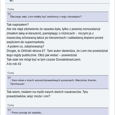
Cytuj
Dlaczego więc Lem miałby być zwolniony z tego obowiązku?
Tak napisałem?
Ale nie stąd zdziwienie że opaska była, tylko z pewnej nonszalancji
(miałem taką w kieszeni
), pamiętając o różnicach - niczym ja z
maseczką schowaną takoż po kieszeniach i zakładaną dopiero przed
wejściem do supermarketu.
A potem co, zdejmowaną?
Drugie, to Orliński strona 67. Tam autor stwierdza, że Lem nie powiedział
tego nigdy publicznie. Otóż jak widać – powiedział.
Tak-siak nie mógł być w tym czasie Donabidowiczem.
A to rok 42.
Cytuj
- Sam mówi o trzech wzorach/prawdziwych postaciach: Marcinów, Kremin,
Tannhauser
Tak wiem, miałem na myśli owych dwóch naukowców. Tylu
prawdziwków, więc może i oni?
Cytuj
- Przez poezję do szpitala...