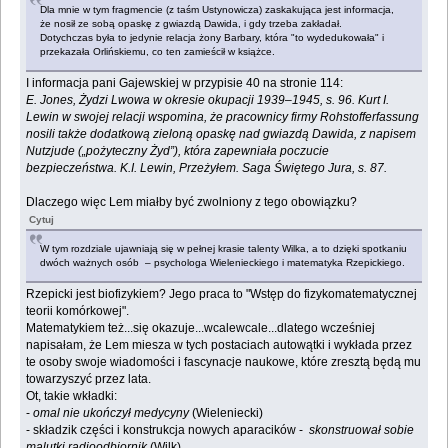
Dla mnie w tym fragmencie (z taśm Ustynowicza) zaskakująca jest informacja,
że nosił ze sobą opaskę z gwiazdą Dawida, i gdy trzeba zakładał.
Dotychczas była to jedynie relacja żony Barbary, która "to wydedukowała" i
przekazała Orlińskiemu, co ten zamieścił w książce.
I informacja pani Gajewskiej w przypisie 40 na stronie 114:
E. Jones, Żydzi Lwowa w okresie okupacji 1939–1945, s. 96. Kurt I.
Lewin w swojej relacji wspomina, że pracownicy firmy Rohstofferfassung
nosili także dodatkową zieloną opaskę nad gwiazdą Dawida, z napisem
Nutzjude („pożyteczny Żyd”), która zapewniała poczucie
bezpieczeństwa. K.I. Lewin, Przeżyłem. Saga Świętego Jura, s. 87.
Dlaczego więc Lem miałby być zwolniony z tego obowiązku?
Cytuj
W tym rozdziale ujawniają się w pełnej krasie talenty Wilka, a to dzięki spotkaniu
dwóch ważnych osób – psychologa Wielenieckiego i matematyka Rzepickiego.
Rzepicki jest biofizykiem? Jego praca to "Wstęp do fizykomatematycznej
teorii komórkowej".
Matematykiem też...się okazuje...wcalewcale...dlatego wcześniej
napisałam, że Lem miesza w tych postaciach autowątki i wykłada przez
te osoby swoje wiadomości i fascynacje naukowe, które zresztą będą mu
towarzyszyć przez lata.
Ot, takie wkładki:
-
omal nie ukończył medycyny
(Wieleniecki)
- składzik części i konstrukcja nowych aparacików -
skonstruował sobie
malutki radioodbiornik
(Wilk).