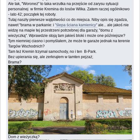
Ale tak, "Woroneż" to taka wrzutka na przejście od zarysu sytuacji
personalnej w firmie Kremina do losów Wilka. Zatem raczej ogólnikowo
- lato 42; początek tej roboty.
Tutaj naszły pierwsze wątpliwości co do miejsca. Niby opis się zgadza,
nawet "brama w parkanie: i
"ślepa ściana kamienicy"
ale... ale jakoś nie
widzę na mapie tej przestrzeni potrzebnej dla garaży, "domu z
wieżyczką". Wprawdzie stoją tam jakieś bloki i może one późniejsze?
Tym niemniej ciasno i pomyślałem, że może te garaże jednak na terenie
Targów Wschodnich?
Tam też Kremin trzymał samochody, no i ten B-Park.
Bez upierania się, ale zerknąłem w tamten pejzaż;
Brama?
Dom z wieżyczką?