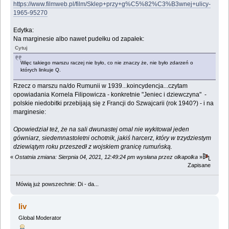
https://www.filmweb.pl/film/Sklep+przy+g%C5%82%C3%B3wnej+ulicy-
1965-95270
Edytka:
Na marginesie albo nawet pudełku od zapałek:
Cytuj
Więc takiego marszu raczej nie było, co nie znaczy że, nie było zdarzeń o
których linkuje Q.
Rzecz o marszu na/do Rumunii w 1939...koincydencja...czytam
opowiadania Kornela Filipowicza - konkretnie "Jeniec i dziewczyna" -
polskie niedobitki przebijają się z Francji do Szwajcarii (rok 1940?) - i na
marginesie:
Opowiedział też, że na sali dwunastej omal nie wykitował jeden
gówniarz, siedemnastoletni ochotnik, jakiś harcerz, który w trzydziestym
dziewiątym roku przeszedł z wojskiem granicę rumuńską.
«
Ostatnia zmiana: Sierpnia 04, 2021, 12:49:24 pm wysłana przez olkapolka
»
Zapisane
Mówią już powszechnie: Di - da...
liv
Global Moderator