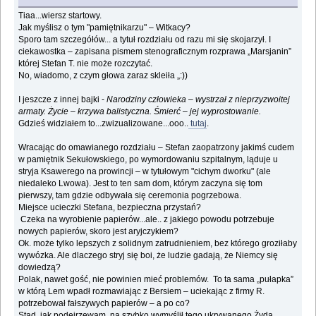
Tiaa...wiersz startowy.
Jak myślisz o tym "pamiętnikarzu" – Witkacy?
Sporo tam szczegółów... a tytuł rozdziału od razu mi się skojarzył. I
ciekawostka – zapisana pismem stenograficznym rozprawa „Marsjanin”
której Stefan T. nie może rozczytać.
No, wiadomo, z czym głowa zaraz skleiła „:))
I jeszcze z innej bajki -
Narodziny człowieka – wystrzał z nieprzyzwoitej
armaty. Życie – krzywa balistyczna. Śmierć – jej wyprostowanie.
Gdzieś widziałem to...zwizualizowane...ooo..
tutaj
.
Wracając do omawianego rozdziału – Stefan zaopatrzony jakimś cudem
w pamiętnik Sekułowskiego, po wymordowaniu szpitalnym, ląduje u
stryja Ksawerego na prowincji – w tytułowym "cichym dworku" (ale
niedaleko Lwowa). Jest to ten sam dom, którym zaczyna się tom
pierwszy, tam gdzie odbywała się ceremonia pogrzebowa.
Miejsce ucieczki Stefana, bezpieczna przystań?
Czeka na wyrobienie papierów...ale.. z jakiego powodu potrzebuje
nowych papierów, skoro jest aryjczykiem?
Ok. może tylko lepszych z solidnym zatrudnieniem, bez którego groziłaby
wywózka. Ale dlaczego stryj się boi, że ludzie gadają, że Niemcy się
dowiedzą?
Polak, nawet gość, nie powinien mieć problemów. To ta sama „pułapka”
w którą Lem wpadł rozmawiając z Bersiem – uciekając z firmy R.
potrzebował fałszywych papierów – a po co?
Stąd, jak podejrzewam, na szybko wymyślił tego ukrywanego Żyda