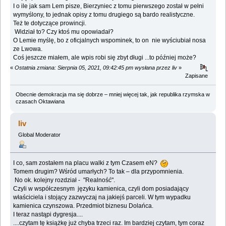
I o ile jak sam Lem pisze, Bierzyniec z tomu pierwszego został w pełni
wymyślony, to jednak opisy z tomu drugiego są bardo realistyczne.
Też te dotyczące prowincji.
Widział to? Czy ktoś mu opowiadał?
O Lemie myślę, bo z oficjalnych wspominek, to on nie wyściubiał nosa
ze Lwowa.
Coś jeszcze miałem, ale wpis robi się zbyt długi ...to później może?
«
Ostatnia zmiana: Sierpnia 05, 2021, 09:42:45 pm wysłana przez liv
»
Zapisane
Obecnie demokracja ma się dobrze – mniej więcej tak, jak republika rzymska w
czasach Oktawiana
liv
Global Moderator
I co, sam zostałem na placu walki z tym Czasem eN?
Tomem drugim? Wśród umarłych? To tak – dla przypomnienia.
No ok. kolejny rozdział - "Realność".
Czyli w współczesnym języku kamienica, czyli dom posiadający
właściciela i stojący zazwyczaj na jakiejś parceli. W tym wypadku
kamienica czynszowa. Przedmiot biznesu Dolańca.
I teraz nastąpi dygresja....
....czytam tę książkę już chyba trzeci raz. Im bardziej czytam, tym coraz