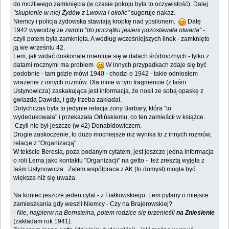
do możliwego zamknięcia (w czasie pokoju była to oczywistość). Dalej
"skupienie w niej Żydów z Lwowa i okolic"
sugeruje nakaz.
Niemcy i policja żydowska stawiają kropkę nad ypsilonem.
Datę
1942 wywodzę ze zwrotu
"do początku jesieni pozostawała otwarta"
-
czyli potem była zamknięta. A według wcześniejszych linek - zamknięto
ją we wrześniu 42.
Lem, jak widać doskonale orientuje się w datach śródrocznych - tylko z
datami rocznymi ma problem
W innych przypadkach zdaje się być
podobnie - tam gdzie mówi 1940 - chodzi o 1942 - takie odniosłem
wrażenie z innych rozmów. Dla mnie w tym fragmencie (z taśm
Ustynowicza) zaskakująca jest informacja, że nosił ze sobą opaskę z
gwiazdą Dawida, i gdy trzeba zakładał.
Dotychczas była to jedynie relacja żony Barbary, która "to
wydedukowała" i przekazała Orlińskiemu, co ten zamieścił w książce.
Czyli nie był jeszcze (w 42) Donabidowiczem.
Drugie zaskoczenie, to dużo mocniejsze niż wynika to z innych rozmów,
relacje z "Organizacją".
W tekście Beresia, poza podanym cytatem, jest jeszcze jedna informacja
o roli Lema jako kontaktu "Organizacji" na getto - też zresztą wyjęta z
taśm Ustynowicza. Zatem współpraca z AK (to domysł) mogła być
większa niż się uważa.
Na koniec jeszcze jeden cytat - z Fiałkowskiego. Lem pytany o miejsce
zamieszkania gdy weszli Niemcy - Czy na Brajerowskiej?
-
Nie, najpierw na Bernsteina, potem rodzice się przenieśli
na Zniesienie
(zakładam rok 1941).