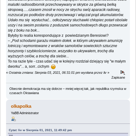
malutki radioodbiornik przechowywany w skrytce za główną belką
stropową......czasem znosił w nocy ze strychu swój aparacik radiowy,
rozrzucał po podłodze druty przeciwwagi i włączał prąd akumulatorów.
Udało mu się wysłuchać... odłożywszy słuchawki chłopiec potarł obolałe
uszy i na swoim posłaniu z poduszek samochodowych długo przewracał
się z boku na bok
...
Byłyby to realia korespondujące z powiedzianym Beresiowi?
–
„Pod schodami garażu miałem dołek. w którym ukrywałem amunicję
lotniczą i wymontowane z wraków samolotów sowieckich sztuczne
horyzonty i szybkościomierze..wszystko to ukrywałem, trochę dla
wyższych celów, a trochę dla siebie...
To na razie tyle - czas udać się w kolejny rozdział dziejący się "w małym
dworku"... a, sorr...cichym
«
Ostatnia zmiana: Sierpnia 03, 2021, 06:31:01 pm wysłana przez liv
»
Zapisane
Obecnie demokracja ma się dobrze – mniej więcej tak, jak republika rzymska w
czasach Oktawiana
olkapolka
YaBB Administrator
Cytat: liv w Sierpnia 01, 2021, 11:49:42 pm