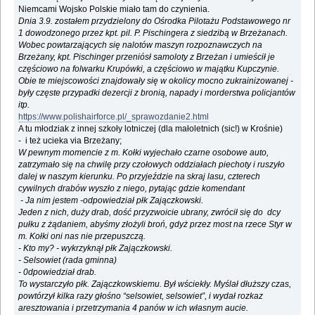
Niemcami Wojsko Polskie miało tam do czynienia.
Dnia 3.9. zostałem przydzielony do Ośrodka Pilotażu Podstawowego nr
1 dowodzonego przez kpt. pil. P. Pischingera z siedzibą w Brzeżanach.
Wobec powtarzających się nalotów maszyn rozpoznawczych na
Brzeżany, kpt. Pischinger przeniósł samoloty z Brzeżan i umieścił je
częściowo na folwarku Krupówki, a częściowo w majątku Kupczynie.
Obie te miejscowości znajdowały się w okolicy mocno zukrainizowanej -
były częste przypadki dezercji z bronią, napady i morderstwa policjantów
itp.
https://www.polishairforce.pl/_sprawozdanie2.html
A tu młodziak z innej szkoły lotniczej (dla małoletnich (sic!) w Krośnie)
- i też ucieka via Brzeżany;
W pewnym momencie z m. Kołki wyjechało czarne osobowe auto,
zatrzymało się na chwilę przy czołowych oddziałach piechoty i ruszyło
dalej w naszym kierunku. Po przyjeździe na skraj lasu, czterech
cywilnych drabów wyszło z niego, pytając gdzie komendant
- Ja nim jestem -odpowiedział płk Zajączkowski.
Jeden z nich, duży drab, dość przyzwoicie ubrany, zwrócił się do dcy
pułku z żądaniem, abyśmy złożyli broń, gdyż przez most na rzece Styr w
m. Kołki oni nas nie przepuszczą.
- Kto my? - wykrzyknął płk Zajączkowski.
- Selsowiet (rada gminna)
- 0dpowiedział drab.
To wystarczyło płk. Zajączkowskiemu. Był wściekły. Myślał dłuższy czas,
powtórzył kilka razy głośno “selsowiet, selsowiet”, i wydał rozkaz
aresztowania i przetrzymania 4 panów w ich własnym aucie.