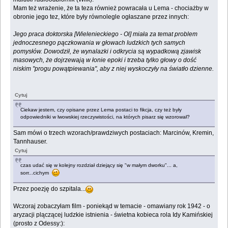
Mam też wrażenie, że ta teza również powracała u Lema - chociażby w
obronie jego tez, które były równolegle ogłaszane przez innych:
Jego praca doktorska [Wielenieckiego - Ol] miała za temat problem
jednoczesnego pączkowania w głowach ludzkich tych samych
pomysłów. Dowodził, że wynalazki i odkrycia są wypadkową zjawisk
masowych, że dojrzewają w łonie epoki i trzeba tylko głowy o dość
niskim "progu powątpiewania", aby z niej wyskoczyły na światło dzienne.
Cytuj
Ciekaw jestem, czy opisane przez Lema postaci to fikcja, czy też były
odpowiedniki w lwowskiej rzeczywistości, na których pisarz się wzorował?
Sam mówi o trzech wzorach/prawdziwych postaciach: Marcinów, Kremin,
Tannhauser.
Cytuj
czas udać się w kolejny rozdział dziejący się "w małym dworku"... a,
sorr...cichym
Przez poezję do szpitala...
Wczoraj zobaczyłam film - poniekąd w temacie - omawiany rok 1942 - o
aryzacji plączącej ludzkie istnienia - świetna kobieca rola Idy Kamińskiej
(prosto z Odessy:):