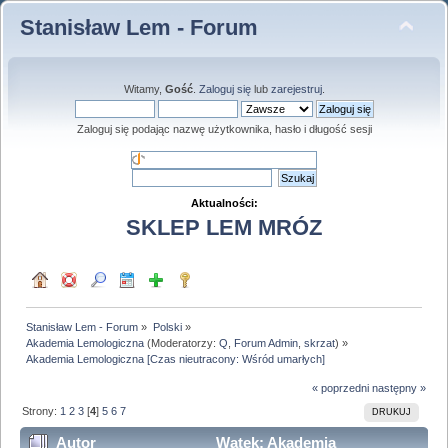
Stanisław Lem - Forum
Witamy,
Gość
.
Zaloguj się
lub
zarejestruj
.
Zaloguj się podając nazwę użytkownika, hasło i długość sesji
Aktualności:
SKLEP LEM MRÓZ
Stanisław Lem - Forum
»
Polski
»
Akademia Lemologiczna
(Moderatorzy:
Q
,
Forum Admin
,
skrzat
) »
Akademia Lemologiczna [Czas nieutracony: Wśród umarłych]
« poprzedni
następny »
Strony:
1
2
3
[
4
]
5
6
7
DRUKUJ
Autor
Wątek: Akademia