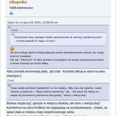
olkapolka
YaBB Administrator
Cytat: liv w Lipca 29, 2021, 12:28:19 am
Cytuj
Czyli ponad dwa miesiące trwało wychodzenie ze stromej, kamiennej sieni
- w którą wszedł 10 maja o 9 rano...
Na tym polega słynna fickcjonalizacja autora (manipulowanie datami, do czego
jeszcze nawiążę).
Ale tak, "Woroneż" to taka wrzutka na przejście od zarysu sytuacji personalnej
w firmie Kremina do losów Wilka.
Albo pomylił woroneską datę...tak siak - Karolek utknął w sieni na dwa
miesiące;)
Cytuj
Tutaj naszły pierwsze wątpliwości co do miejsca. Niby opis się zgadza, nawet
"brama w parkanie: i "ślepa ściana kamienicy" ale... ale jakoś nie widzę na
mapie tej przestrzeni potrzebnej dla garaży, "domu z wieżyczką"
Brama mogła być, garaże w miejscu bloków, ale dom z wieżyczką?
Kamienice na ulicy Krótkiej nie wyglądają na przebudowane...chyba, ze
jakaś stała w miejscu tego współczesnego płotu.