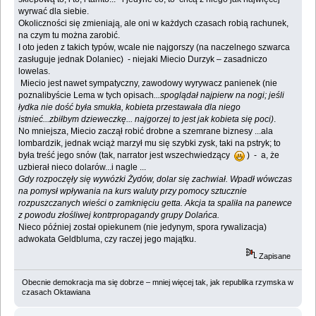
wyrwać dla siebie.
Okoliczności się zmieniają, ale oni w każdych czasach robią rachunek,
na czym tu można zarobić.
I oto jeden z takich typów, wcale nie najgorszy (na naczelnego szwarca
zasługuje jednak Dolaniec) - niejaki Miecio Durzyk – zasadniczo
lowelas.
Miecio jest nawet sympatyczny, zawodowy wyrywacz panienek (nie
poznalibyście Lema w tych opisach
...spoglądał najpierw na nogi; jeśli
łydka nie dość była smukła, kobieta przestawała dla niego
istnieć...zbiłbym dzieweczkę... najgorzej to jest jak kobieta się poci)
.
No mniejsza, Miecio zaczął robić drobne a szemrane biznesy ...ala
lombardzik, jednak wciąż marzył mu się szybki zysk, taki na pstryk; to
była treść jego snów (tak, narrator jest wszechwiedzący
) - a, że
uzbierał nieco dolarów...i nagle ...
Gdy rozpoczęły się wywózki Żydów, dolar się zachwiał. Wpadł wówczas
na pomysł wpływania na kurs waluty przy pomocy sztucznie
rozpuszczanych wieści o zamknięciu getta. Akcja ta spaliła na panewce
z powodu złośliwej kontrpropagandy grupy Dolańca.
Nieco później został opiekunem (nie jedynym, spora rywalizacja)
adwokata Geldbluma, czy raczej jego majątku.
Zapisane
Obecnie demokracja ma się dobrze – mniej więcej tak, jak republika rzymska w
czasach Oktawiana