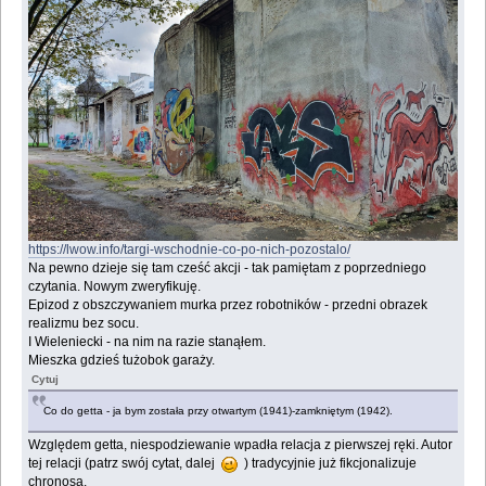
https://lwow.info/targi-wschodnie-co-po-nich-pozostalo/
Na pewno dzieje się tam cześć akcji - tak pamiętam z poprzedniego
czytania. Nowym zweryfikuję.
Epizod z obszczywaniem murka przez robotników - przedni obrazek
realizmu bez socu.
I Wieleniecki - na nim na razie stanąłem.
Mieszka gdzieś tużobok garaży.
Cytuj
Co do getta - ja bym została przy otwartym (1941)-zamkniętym (1942).
Względem getta, niespodziewanie wpadła relacja z pierwszej ręki. Autor
tej relacji (patrz swój cytat, dalej
) tradycyjnie już fikcjonalizuje
chronosa.