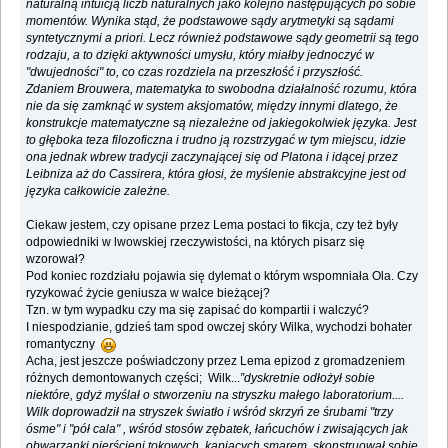
naturalną intuicją liczb naturalnych jako kolejno następujących po sobie
momentów. Wynika stąd, że podstawowe sądy arytmetyki są sądami
syntetycznymi a priori. Lecz również podstawowe sądy geometrii są tego
rodzaju, a to dzięki aktywności umysłu, który miałby jednoczyć w
"dwujedności" to, co czas rozdziela na przeszłość i przyszłość.
Zdaniem Brouwera, matematyka to swobodna działalność rozumu, która
nie da się zamknąć w system aksjomatów, między innymi dlatego, że
konstrukcje matematyczne są niezależne od jakiegokolwiek języka. Jest
to głęboka teza filozoficzna i trudno ją rozstrzygać w tym miejscu, idzie
ona jednak wbrew tradycji zaczynającej się od Platona i idącej przez
Leibniza aż do Cassirera, która głosi, że myślenie abstrakcyjne jest od
języka całkowicie zależne.
Ciekaw jestem, czy opisane przez Lema postaci to fikcja, czy też były
odpowiedniki w lwowskiej rzeczywistości, na których pisarz się
wzorował?
Pod koniec rozdziału pojawia się dylemat o którym wspomniała Ola. Czy
ryzykować życie geniusza w walce bieżącej?
Tzn. w tym wypadku czy ma się zapisać do kompartii i walczyć?
I niespodzianie, gdzieś tam spod owczej skóry Wilka, wychodzi bohater
romantyczny
Acha, jest jeszcze poświadczony przez Lema epizod z gromadzeniem
różnych demontowanych części; Wilk...
”dyskretnie odłożył sobie
niektóre, gdyż myślał o stworzeniu na stryszku małego laboratorium....
Wilk doprowadził na stryszek światło i wśród skrzyń ze śrubami "trzy
ósme" i "pół cala" , wśród stosów zębatek, łańcuchów i zwisających jak
obwarzanki pierścieni tokowych, kapiących smarem, skonstruował sobie