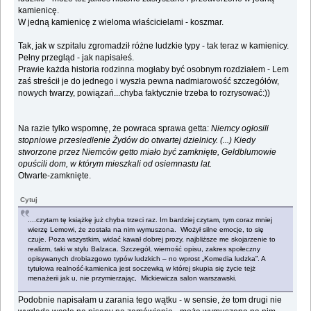
kamienicę.
W jedną kamienicę z wieloma właścicielami - koszmar.
Tak, jak w szpitalu zgromadził różne ludzkie typy - tak teraz w kamienicy.
Pełny przegląd - jak napisałeś.
Prawie każda historia rodzinna mogłaby być osobnym rozdziałem - Lem
zaś streścił je do jednego i wyszła pewna nadmiarowość szczegółów,
nowych twarzy, powiązań...chyba faktycznie trzeba to rozrysować:))
Na razie tylko wspomnę, że powraca sprawa getta:
Niemcy ogłosili
stopniowe przesiedlenie Żydów do otwartej dzielnicy. (...) Kiedy
stworzone przez Niemców getto miało być zamknięte, Geldblumowie
opuścili dom, w którym mieszkali od osiemnastu lat.
Otwarte-zamknięte.
Cytuj
....czytam tę książkę już chyba trzeci raz. Im bardziej czytam, tym coraz mniej
wierzę Lemowi, że została na nim wymuszona. Włożył silne emocje, to się
czuje. Poza wszystkim, widać kawał dobrej prozy, najbliższe me skojarzenie to
realizm, taki w stylu Balzaca. Szczegół, wierność opisu, zakres społeczny
opisywanych drobiazgowo typów ludzkich – no wprost „Komedia ludzka”. A
tytułowa realność-kamienica jest soczewką w której skupia się życie tejż
menażerii jak u, nie przymierzając, Mickiewicza salon warszawski.
Podobnie napisałam u zarania tego wątku - w sensie, że tom drugi nie