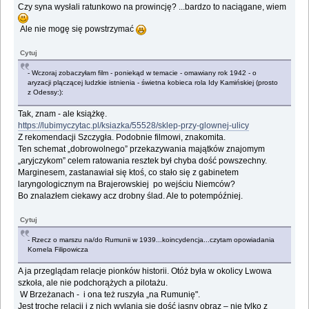
Czy syna wysłali ratunkowo na prowincję? ...bardzo to naciągane, wiem
Ale nie mogę się powstrzymać
Cytuj
- Wczoraj zobaczyłam film - poniekąd w temacie - omawiany rok 1942 - o
aryzacji plączącej ludzkie istnienia - świetna kobieca rola Idy Kamińskiej (prosto
z Odessy:):
Tak, znam - ale książkę.
https://lubimyczytac.pl/ksiazka/55528/sklep-przy-glownej-ulicy
Z rekomendacji Szczygła. Podobnie filmowi, znakomita.
Ten schemat „dobrowolnego” przekazywania majątków znajomym
„aryjczykom” celem ratowania resztek był chyba dość powszechny.
Marginesem, zastanawiał się ktoś, co stało się z gabinetem
laryngologicznym na Brajerowskiej po wejściu Niemców?
Bo znalazłem ciekawy acz drobny ślad. Ale to potempóźniej.
Cytuj
- Rzecz o marszu na/do Rumunii w 1939...koincydencja...czytam opowiadania
Kornela Filipowicza
A ja przeglądam relacje pionków historii. Otóż była w okolicy Lwowa
szkoła, ale nie podchorążych a pilotażu.
W Brzeżanach - i ona też ruszyła „na Rumunię".
Jest trochę relacji i z nich wylania się dość jasny obraz – nie tylko z