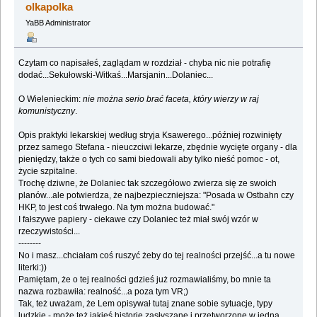
olkapolka
YaBB Administrator
Czytam co napisałeś, zaglądam w rozdział - chyba nic nie potrafię
dodać...Sekułowski-Witkaś...Marsjanin...Dolaniec...
O Wielenieckim:
nie można serio brać faceta, który wierzy w raj
komunistyczny
.
Opis praktyki lekarskiej według stryja Ksawerego...później rozwinięty
przez samego Stefana - nieuczciwi lekarze, zbędnie wycięte organy - dla
pieniędzy, także o tych co sami biedowali aby tylko nieść pomoc - ot,
życie szpitalne.
Trochę dziwne, że Dolaniec tak szczegółowo zwierza się ze swoich
planów...ale potwierdza, że najbezpieczniejsza: "Posada w Ostbahn czy
HKP, to jest coś trwałego. Na tym można budować."
I fałszywe papiery - ciekawe czy Dolaniec też miał swój wzór w
rzeczywistości...
--------
No i masz...chciałam coś ruszyć żeby do tej realności przejść...a tu nowe
literki:))
Pamiętam, że o tej realności gdzieś już rozmawialiśmy, bo mnie ta
nazwa rozbawiła: realność...a poza tym VR;)
Tak, też uważam, że Lem opisywał tutaj znane sobie sytuacje, typy
ludzkie - może też jakieś historie zasłyszane i przetworzone w jedną