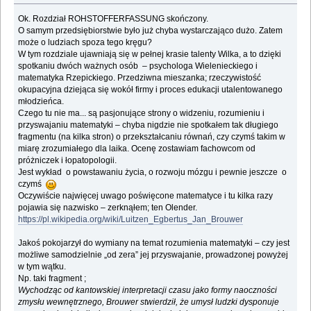
Ok. Rozdział ROHSTOFFERFASSUNG skończony.
O samym przedsiębiorstwie było już chyba wystarczająco dużo. Zatem
może o ludziach spoza tego kręgu?
W tym rozdziale ujawniają się w pełnej krasie talenty Wilka, a to dzięki
spotkaniu dwóch ważnych osób – psychologa Wielenieckiego i
matematyka Rzepickiego. Przedziwna mieszanka; rzeczywistość
okupacyjna dziejąca się wokół firmy i proces edukacji utalentowanego
młodzieńca.
Czego tu nie ma... są pasjonujące strony o widzeniu, rozumieniu i
przyswajaniu matematyki – chyba nigdzie nie spotkałem tak długiego
fragmentu (na kilka stron) o przekształcaniu równań, czy czymś takim w
miarę zrozumiałego dla laika. Ocenę zostawiam fachowcom od
próżniczek i łopatopologii.
Jest wykład o powstawaniu życia, o rozwoju mózgu i pewnie jeszcze o
czymś
Oczywiście najwięcej uwago poświęcone matematyce i tu kilka razy
pojawia się nazwisko – zerknąłem; ten Olender.
https://pl.wikipedia.org/wiki/Luitzen_Egbertus_Jan_Brouwer
Jakoś pokojarzył do wymiany na temat rozumienia matematyki – czy jest
możliwe samodzielnie „od zera” jej przyswajanie, prowadzonej powyżej
w tym wątku.
Np. taki fragment ;
Wychodząc od kantowskiej interpretacji czasu jako formy naoczności
zmysłu wewnętrznego, Brouwer stwierdził, że umysł ludzki dysponuje