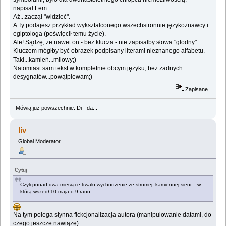
napisał Lem.
Aż...zaczął "widzieć".
A Ty podajesz przykład wykształconego wszechstronnie językoznawcy i
egiptologa (poświęcił temu życie).
Ale! Sądzę, że nawet on - bez klucza - nie zapisałby słowa "głodny".
Kluczem mógłby być obrazek podpisany literami nieznanego alfabetu.
Taki...kamień...milowy;)
Natomiast sam tekst w kompletnie obcym języku, bez żadnych
desygnatów...powątpiewam;)
Zapisane
Mówią już powszechnie: Di - da...
liv
Global Moderator
Cytuj
Czyli ponad dwa miesiące trwało wychodzenie ze stromej, kamiennej sieni - w
którą wszedł 10 maja o 9 rano...
Na tym polega słynna fickcjonalizacja autora (manipulowanie datami, do
czego jeszcze nawiążę).