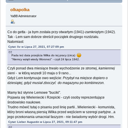
Lemologiczna [Czas nieutracony: Wśród umarłych]
olkapolka
(Przeczytany 271101 razy)
YaBB Administrator
Co do getta - ja bym została przy otwartym (1941)-zamkniętym (1942).
Tak - Lem sam dobrze streścił początek drugiego rozdziału.
Natomiast:
Cytat: liv w Lipca 27, 2021, 07:27:09 pm
Pada też data przejścia Wilka do tej pracy (circa)
"Niemcy wzięli wtedy Woroneż" - czyli 24 lipca 1942.
Czyli ponad dwa miesiące trwało wychodzenie ze
stromej, kamiennej
sieni
- w którą wszedł 10 maja o 9 rano...
Gdyż Lem kontynuuje owo wejście:
Przybył na miejsce dopiero o
dziesiątej, gdyż musiał zboczyć do magazynu po kombinezon.
Mamy też słynne Lemowe "buciki".
Pojawia się Wieleniecki i Rzepicki - czyli osoby reprezentujące
środowisko naukowe.
Trudno mówić tutaj o pisaniu pod linię partii...Wieleniecki - komunista,
który broni własną piersią Wilka przed wejściem w szeregi partyjne...a
jego przekonania umacniał faszyzm - nie świadomy wybór drogi. Hm.
Cytat: Lieber Augustin w Lipca 27, 2021, 09:11:47 pm