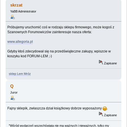
(Przeczytany 20066 razy)
skrzat
YaBB Administrator
Próbujemy uruchomić coś w rodzaju sklepu firmowego, może kogoś z
Szanownych Forumowiczów zainteresuje nasza oferta:
www.allegoria.pl
Gdyby ktoś zdecydował się na przedświąteczne zakupy, wpiszcie w
koszyku kod FORUM-LEM ;-)
Zapisane
sklep Lem Mróz
Q
Juror
Fajny sklepik, zwłaszcza dział książkowy dobrze wyposażony
.
Zapisane
"Wśród wydarzeń wszechświata nie ma ważnych i nieważnych, tylko my