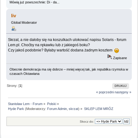
Mówią już powszechnie: Di - da...
liv
Global Moderator
Skrzat, a nie dałoby się na koszulkach ulokować napisu Solaris - forum
Lem.pl. Choćby na rękawku lub z jakiegoś boku?
Czy jakoś podobnie? Byłaby wartość dodana żadnym kosztem
Zapisane
Obecnie demokracja ma się dobrze – mniej więcej tak, jak republika rzymska w
czasach Oktawiana
Strony: [
1
]
DRUKUJ
« poprzedni
następny »
Stanisław Lem - Forum
»
Polski
»
Hyde Park
(Moderatorzy:
Forum Admin
,
skrzat
) »
SKLEP LEM MRÓZ
Skocz do: