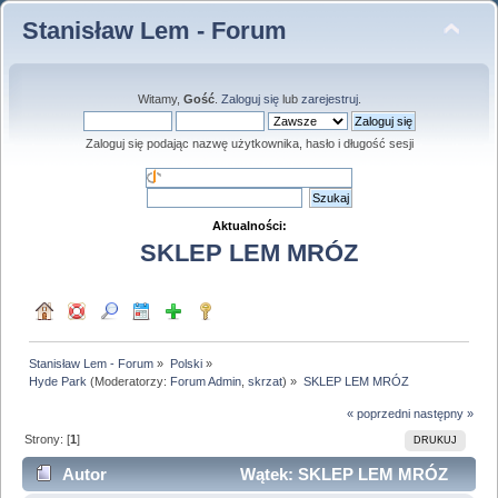
Stanisław Lem - Forum
Witamy,
Gość
.
Zaloguj się
lub
zarejestruj
.
Zaloguj się podając nazwę użytkownika, hasło i długość sesji
Aktualności:
SKLEP LEM MRÓZ
Stanisław Lem - Forum
»
Polski
»
Hyde Park
(Moderatorzy:
Forum Admin
,
skrzat
) »
SKLEP LEM MRÓZ
« poprzedni
następny »
Strony: [
1
]
DRUKUJ
Autor
Wątek: SKLEP LEM MRÓZ