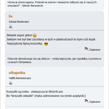
różnie je postrzegamy. Podział na ważne i nieważne odbywa się w naszych
umysłach" - Marek Baraniecki
liv
Global Moderator
Sklepik super gites!
Jakbym nie był taki zacofany w tych e-płatnościach to bym cóś kupił.
Najszybciej fajną koszulkę.
Zapisane
Obecnie demokracja ma się dobrze – mniej więcej tak, jak republika rzymska w
czasach Oktawiana
olkapolka
YaBB Administrator
Koszulki są extra - zwłaszcza te Mróz4Lem.
Bo "koszulki okładki" chyba adresowane na rynek azjatycki;)
Zapisane