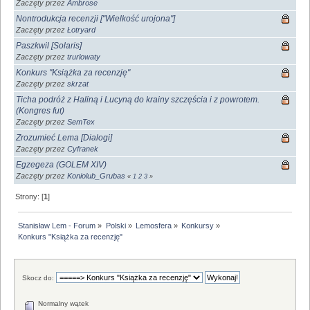
Zaczęty przez
Ambrose
Nontrodukcja recenzji ["Wielkość urojona"]
Zaczęty przez
Łotryard
Paszkwil [Solaris]
Zaczęty przez
trurlowaty
Konkurs "Książka za recenzję"
Zaczęty przez
skrzat
Ticha podróż z Haliną i Lucyną do krainy szczęścia i z powrotem.
(Kongres fut)
Zaczęty przez
SemTex
Zrozumieć Lema [Dialogi]
Zaczęty przez
Cyfranek
Egzegeza (GOLEM XIV)
Zaczęty przez
Koniolub_Grubas
«
1
2
3
»
Strony: [
1
]
Stanisław Lem - Forum
»
Polski
»
Lemosfera
»
Konkursy
»
Konkurs "Książka za recenzję"
Skocz do:
Normalny wątek