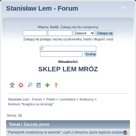
Stanisław Lem - Forum
Witamy,
Gość
.
Zaloguj się
lub
zarejestruj
.
Zaloguj się podając nazwę użytkownika, hasło i długość sesji
Aktualności:
SKLEP LEM MRÓZ
Stanisław Lem - Forum
»
Polski
»
Lemosfera
»
Konkursy
»
Konkurs "Książka za recenzję"
Strony: [
1
]
Temat
/
Zaczęty przez
"Pamiętnik znaleziony w wannie", czyli z Gmachu życia wyjścia szukanie