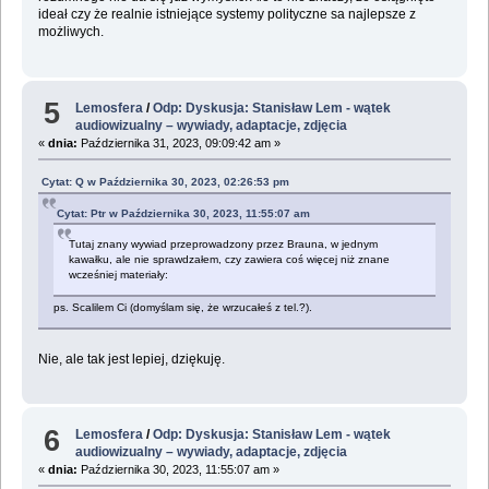
ideał czy że realnie istniejące systemy polityczne sa najlepsze z
możliwych.
5
Lemosfera
/
Odp: Dyskusja: Stanisław Lem - wątek
audiowizualny – wywiady, adaptacje, zdjęcia
«
dnia:
Października 31, 2023, 09:09:42 am »
Cytat: Q w Października 30, 2023, 02:26:53 pm
Cytat: Ptr w Października 30, 2023, 11:55:07 am
Tutaj znany wywiad przeprowadzony przez Brauna, w jednym
kawałku, ale nie sprawdzałem, czy zawiera coś więcej niż znane
wcześniej materiały:
ps. Scalilem Ci (domyślam się, że wrzucałeś z tel.?).
Nie, ale tak jest lepiej, dziękuję.
6
Lemosfera
/
Odp: Dyskusja: Stanisław Lem - wątek
audiowizualny – wywiady, adaptacje, zdjęcia
«
dnia:
Października 30, 2023, 11:55:07 am »