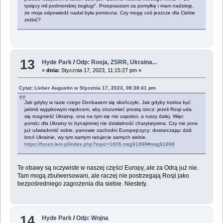
tysięcy mil podmorskiej żeglugi". Przepraszam za pomyłkę i mam nadzieję,
że moja odpowiedź nadal była pomocna. Czy mogę coś jeszcze dla Ciebie
zrobić?
13
Hyde Park
/
Odp: Rosja, ZSRR, Ukraina...
«
dnia:
Stycznia 17, 2023, 11:15:27 pm »
Cytat: Lieber Augustin w Stycznia 17, 2023, 08:38:41 pm
Jak gdyby w razie czego Donbasem się skończyło. Jak gdyby trzeba być
jakimś wyjątkowym mędrcem, aby zrozumieć prostą rzecz: jeżeli Rosji uda
się rozgnieść Ukrainę, ona na tym się nie uspokoi, a ruszy dalej. Więc
pomóc dla Ukrainy to bynajmniej nie działalność charytatywna. Czy nie pora
już uświadomić sobie, panowie zachodni Europejczycy: dostarczając dziś
broń Ukrainie, wy tym samym ratujecie samych siebie.
https://forum.lem.pl/index.php?topic=1606.msg91898#msg91898
Te obawy są oczywiste w naszej części Europy, ale za Odrą już nie.
Tam mogą zbulwersowani, ale raczej nie postrzegają Rosji jako
bezpośredniego zagrożenia dla siebie. Niestety.
14
Hyde Park
/
Odp: Wojna