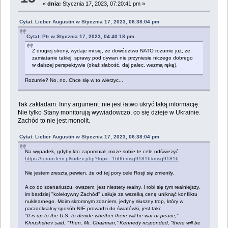
«
dnia:
Stycznia 17, 2023, 07:20:41 pm »
Cytat: Lieber Augustin w Stycznia 17, 2023, 06:38:04 pm
Cytat: Ptr w Stycznia 17, 2023, 04:40:18 pm
Z drugiej strony, wydaje mi się, że dowództwo NATO rozumie już, że
zamiatanie takiej sprawy pod dywan nie przyniesie niczego dobrego
w dalszej perspektywie (okaż słabość, daj palec, wezmą rękę).
Rozumie? No, no. Chce się w to wierzyc...
Tak zakładam. Inny argument: nie jest łatwo ukryć taką informację.
Nie tylko Stany monitorują wywiadowczo, co się dzieje w Ukrainie.
Zachód to nie jest monolit.
Cytat: Lieber Augustin w Stycznia 17, 2023, 06:38:04 pm
Na wypadek, gdyby kto zapomniał, może sobie te cele odświeżyć:
https://forum.lem.pl/index.php?topic=1606.msg91816#msg91816
Nie jestem zresztą pewien, że od tej pory cele Rosji się zmieniły.
A co do scenariuszu, owszem, jest niestety realny. I robi się tym realniejszy,
im bardziej "kolektywny Zachód" usiłuje za wszelką cenę uniknąć konfliktu
nuklearnego. Moim skromnym zdaniem, jedyny słuszny trop, który w
paradoksalny sposób NIE prowadzi do światówki, jest taki:
"
It is up to the U.S. to decide whether there will be war or peace,”
Khrushchev said. “Then, Mr. Chairman,” Kennedy responded, “there will be