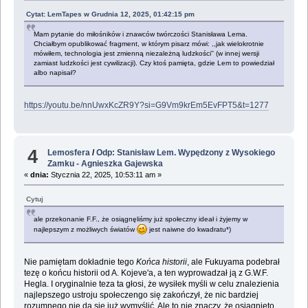
Cytat: LemTapes w Grudnia 12, 2025, 01:42:15 pm
Mam pytanie do miłośników i znawców twórczości Stanisława Lema.
Chciałbym opublikować fragment, w którym pisarz mówi: ,,jak wielokrotnie
mówiłem, technologia jest zmienną niezależną ludzkości'' (w innej wersji
zamiast ludzkości jest cywilizacji). Czy ktoś pamięta, gdzie Lem to powiedział
albo napisał?
https://youtu.be/nnUwxKcZR9Y?si=G9Vm9krEm5EvFPT5&t=1277
4
Lemosfera
/
Odp: Stanisław Lem. Wypędzony z Wysokiego
Zamku - Agnieszka Gajewska
«
dnia:
Stycznia 22, 2025, 10:53:11 am »
Cytuj
ale przekonanie F.F., że osiągnęliśmy już społeczny ideał i żyjemy w
najlepszym z możliwych światów
jest naiwne do kwadratu*)
Nie pamiętam dokładnie tego
Końca historii
, ale Fukuyama podebrał
tezę o końcu historii od A. Kojeve'a, a ten wyprowadzał ją z G.W.F.
Hegla. I oryginalnie teza ta głosi, że wysiłek myśli w celu znalezienia
najlepszego ustroju społeczengo się zakończył, że nic bardziej
rozumnego nie da się już wymyślić. Ale to nie znaczy, że osiągnięto