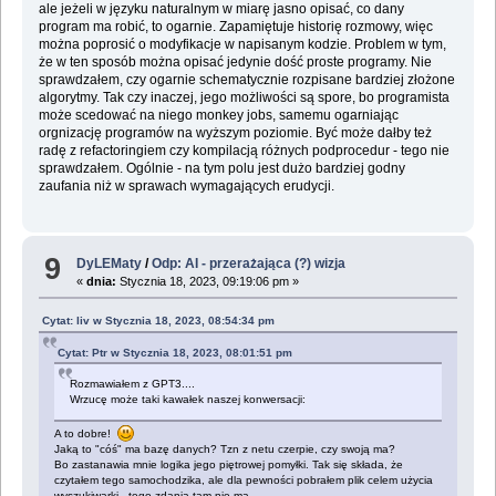
ale jeżeli w języku naturalnym w miarę jasno opisać, co dany
program ma robić, to ogarnie. Zapamiętuje historię rozmowy, więc
można poprosić o modyfikacje w napisanym kodzie. Problem w tym,
że w ten sposób można opisać jedynie dość proste programy. Nie
sprawdzałem, czy ogarnie schematycznie rozpisane bardziej złożone
algorytmy. Tak czy inaczej, jego możliwości są spore, bo programista
może scedować na niego monkey jobs, samemu ogarniając
orgnizację programów na wyższym poziomie. Być może dałby też
radę z refactoringiem czy kompilacją różnych podprocedur - tego nie
sprawdzałem. Ogólnie - na tym polu jest dużo bardziej godny
zaufania niż w sprawach wymagających erudycji.
9
DyLEMaty
/
Odp: AI - przerażająca (?) wizja
«
dnia:
Stycznia 18, 2023, 09:19:06 pm »
Cytat: liv w Stycznia 18, 2023, 08:54:34 pm
Cytat: Ptr w Stycznia 18, 2023, 08:01:51 pm
Rozmawiałem z GPT3....
Wrzucę może taki kawałek naszej konwersacji:
A to dobre!
Jaką to "cóś" ma bazę danych? Tzn z netu czerpie, czy swoją ma?
Bo zastanawia mnie logika jego piętrowej pomyłki. Tak się składa, że
czytałem tego samochodzika, ale dla pewności pobrałem plik celem użycia
wyszukiwarki - tego zdania tam nie ma.