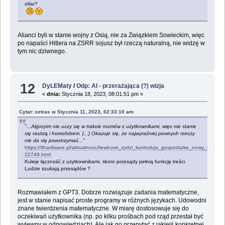
ofiar?
Alianci byli w stanie wojny z Osią, nie za Związkiem Sowieckim, więc
po napaści Hitlera na ZSRR sojusz był rzeczą naturalną, nie widzę w
tym nic dziwnego.
12
DyLEMaty
/
Odp: AI - przerażająca (?) wizja
«
dnia:
Stycznia 18, 2023, 08:01:51 pm »
Cytat: xetras w Stycznia 11, 2023, 02:33:10 am
"...Algorytm nie uczy się w trakcie rozmów z użytkownikami, więc nie stanie
się rasistą i homofobem. [...] Okazuje się, że najwyraźniej pewnych rzeczy
nie da się powstrzymać..."
https://ithardware.pl/aktualnosci/lewicowi_zydzi_kontroluja_gospodarke_nowy_chat
22749.html
Kuleje łączność z użytkownikami, skoro przesądy pełnią funkcję treści.
Ludzie szukają przesądów ?
Rozmawiałem z GPT3. Dobrze rozwiązuje zadania matematyczne,
jest w stanie napisać proste programy w różnych językach. Udowodni
znane twierdzenia matematyczne. W miarę dostosowuje się do
oczekiwań użytkownika (np. po kilku prośbach pod rząd przestał być
wylewny w odpowiedziach). Ale jak go przepytać z jakiejś konkretnej