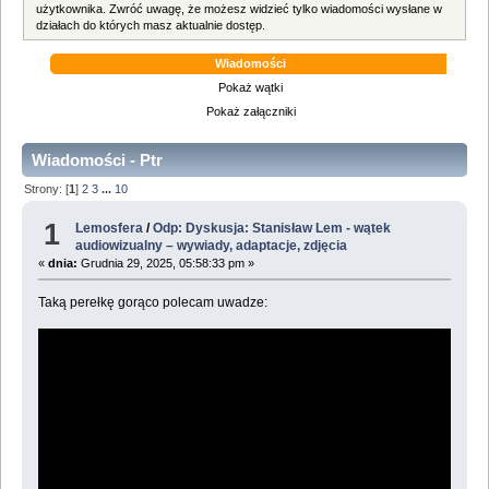
użytkownika. Zwróć uwagę, że możesz widzieć tylko wiadomości wysłane w
działach do których masz aktualnie dostęp.
Wiadomości
Pokaż wątki
Pokaż załączniki
Wiadomości - Ptr
Strony: [
1
]
2
3
...
10
1
Lemosfera
/
Odp: Dyskusja: Stanisław Lem - wątek
audiowizualny – wywiady, adaptacje, zdjęcia
«
dnia:
Grudnia 29, 2025, 05:58:33 pm »
Taką perełkę gorąco polecam uwadze: