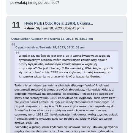
pozwalają im się porozumieć?
11
Hyde Park
/
Odp: Rosja, ZSRR, Ukraina...
«
dnia:
Stycznia 18, 2023, 08:42:41 pm »
Cytat: Lieber Augustin w Stycznia 18, 2023, 01:44:16 pm
Cytat: maziek w Stycznia 18, 2023, 09:31:08 am
W ogóle czy na świecie jest jasne, że II wojna światowa zaczęła się
symultanicznym atakiem dwóch największych zbrodniarzy epoki?
Którzy byli już obaj milionowymi zbrodniarzami w wigilię jej
rozpoczęcia? Nie jest. Dlaczego? Bo inni wielcy, USA i Anglia zgodzili
się, żeby dobrać sobie ZSRR w celu szybszego i mniej krwawego (z
ich punktu widzenia, to znaczy ich krwi) zniszczenia Niemiec.
Takie, nieco naiwne, pytanie: a właściwie dlaczego "wielcy" Anglosasi
postanowili zniszczyć jednego z dwóch zbrodniarzy, mianowicie Hitlera, a
drugiego mianować na sojusznika i koalicjanta? Przecież pod względem
liczby ofiar Niemcy w roku 1939 zdecydowanie wyglądały "mniejszym złem".
Nie jestem nawet pewien, że były już wtedy zbrodniarzem milionowym. To
przyszło dopiero później. A w 39 Rzesza chyba nawet nie umywała się do
Sowietów, które wówczas już miały na swoim koncie wojnę domową,
czerwony terror 1918..22, kolektywizację, hołodomor, wielką czystkę, gułagi.
Pomijając drobne wyczyny, takie jak pochód za Wisłę w 1920 czy wojnę
zimową 1939..40.
Zachodzę w głowę, jakimi kryteriami się kierowali "wielcy", dokonując wyboru
między dwoma zbrodniarzami... Hm... może liczy się nie ilość, tylko jakość