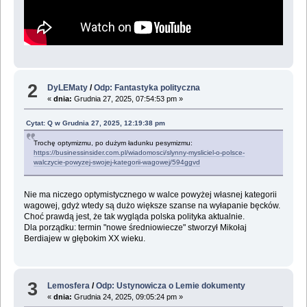
2
DyLEMaty
/
Odp: Fantastyka polityczna
«
dnia:
Grudnia 27, 2025, 07:54:53 pm »
Cytat: Q w Grudnia 27, 2025, 12:19:38 pm
Trochę optymizmu, po dużym ładunku pesymizmu:
https://businessinsider.com.pl/wiadomosci/slynny-mysliciel-o-polsce-
walczycie-powyzej-swojej-kategorii-wagowej/594ggvd
Nie ma niczego optymistycznego w walce powyżej własnej kategorii
wagowej, gdyż wtedy są dużo większe szanse na wyłapanie bęcków.
Choć prawdą jest, że tak wygląda polska polityka aktualnie.
Dla porządku: termin "nowe średniowiecze" stworzył Mikołaj
Berdiajew w głębokim XX wieku.
3
Lemosfera
/
Odp: Ustynowicza o Lemie dokumenty
«
dnia:
Grudnia 24, 2025, 09:05:24 pm »