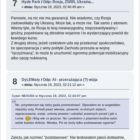
7
Hyde Park
/
Odp: Rosja, ZSRR, Ukraina...
«
dnia:
Stycznia 19, 2023, 02:46:49 am »
Panowie, na nic nie ma gwarancji. Nie wiadomo, czy Rosja
zadowoliłaby się Ukrainą. Może tak, a może nie. Tak samo z atomem.
Wiemy tyle, że Rosja to kraj niewiarygodny, nieprzewidywalny i
groźny, popełniane są zbrodnie wojenne i to wystarczający powód do
twardego kursu.
Z drugiej strony, jeżeli czekistom uda się przekonać społeczeństwo,
że specoperacja z winy polityki Zachodu przeszła w wojnę
"ojczyźnianą", to może to uruchomić ogromny potencjał mobilizacyjny
albo opcję nuklearną.
8
DyLEMaty
/
Odp: AI - przerażająca (?) wizja
«
dnia:
Stycznia 19, 2023, 02:21:12 am »
Cytat: NEXUS6 w Stycznia 18, 2023, 11:34:07 pm
No, przymierzam się żeby gada przetestować. Słyszałem że w angielskim
miażdży suty. Potrafi pisać wiersze, piosenki, w różnych stylach,
wypracowania, eseje, umowy prawne i udzielać prawnych porad ( jak u
Lema
) i Bóg wie co jeszcze. No i podobno z pisaniem kodów radzi
sobie bardzo dobrze. Mowisz, Ptr że kody tylko podstawowe ogarnia?
Zależy, jak rozmieć "podstawowe". Nie testowałem jakoś dokładnie,