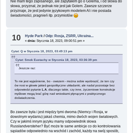
Nie mam tego zapisanego, ale zapytałem go o Golema, i od słowa do
słowa, przyznał, że jednak nie jest jak Golem. Zawsze szczerze
przyznaje, że jest jedynie językowym modelem AI i nie posiada
świadomości, pragnień itp. przymiotów
10
Hyde Park
/
Odp: Rosja, ZSRR, Ukraina...
«
dnia:
Stycznia 18, 2023, 09:00:51 pm »
Cytat: Q w Stycznia 18, 2023, 03:49:13 pm
Cytat: Smok Eustachy w Stycznia 18, 2023, 03:36:39 pm
Jeszcze raz:
To nie jest wyjaśnienie, bo - owszem - można sobie wyobrazić, że ten czy
ów nosi w głowie jakieś geopolityczne układanki, ale nadal pozostaje bez
odpowiedzi pytanie
L.A.
dlaczego takie, czy inne, życzeniowe konstrukcje
myślowe mogą brać górę nad wnioskami płynącymi z praktycznego
doświadczenia.
Bo zawsze była i jest między tymi dwoma (Niemcy i Rosja, w
dowolnym wydaniu) jakaś chemia, mimo dwóch wojen światowych.
Czy w jakimś innym języku mamy odpowiednik słowa
Russlandversteher? Być może te same ambicje co do kontrolowania
sąsiadów odpowiednio na wschód i zachód, każdy na swój sposób,