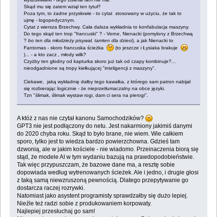
Skąd mu się zatem wziął ten tytuł?
Poza tym, to żadne przysłowie - to cytat stosowany w użyciu, że tak to
ujmę - logopedycznym.
Cytat z wiersza Brzechwy. Cała dalsza wykładnia to konfabulacja maszyny.
Do tego skąd ten trop "francuski" ? - Verne, Nienacki (pomylony z Brzechwą
?
bo ten dla młodzieży pisywał, tamten dla dzieci
), a jak Nienacki to
Fantomas - skoro francuska ścieżka
(to jeszcze i Łysiaka brakuje
)... - a kto zacz , młody wilk?
Czyżby ten głodny od kapturka skoro już tak od czapy kombinuje?...
nieodgadnione są tropy kiełkującej "inteligencji z maszyny".
Ciekawe, jaką wykładnię dałby tego kawałka, z którego sam patron nabijał
się rozbierając logicznie - że nieprzetłumaczalny na obce języki.
Tzn "ślimak, ślimak wystaw rogi, dam ci sera na pierogi".
A któż z nas nie czytał kanonu Samochodzików?
GPT3 nie jest podłączony do netu. Jest nakarmiony jakimiś danymi
do 2020 chyba roku. Skąd to było brane, nie wiem. Wie całkiem
sporo, tylko jest to wiedza bardzo powierzchowna. Gdzieś tam
dzwonią, ale w jakim kościele - nie wiadomo. Przeinaczenia biorą się
stąd, że modele AI w tym wydaniu bazują na prawdopodobieństwie.
Tak więc przypuszczam, że bazowe dane ma, a resztę sobie
dopowiada według wytrenowanych ścieżek. Ale i jedno, i drugie głosi
z taką samą niewzruszoną pewnością. Dlatego przepytywanie go
dostarcza raczej rozrywki.
Natomiast jako asystent programisty sprawdzałby się dużo lepiej.
Nieźle też radzi sobie z produkowaniem korpowaty.
Najlepiej przesłuchaj go sam!