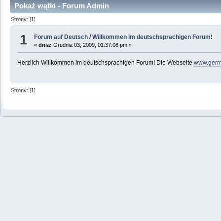
Pokaż wątki - Forum Admin
Strony: [
1
]
1
Forum auf Deutsch
/
Willkommen im deutschsprachigen Forum!
«
dnia:
Grudnia 03, 2009, 01:37:08 pm »
Herzlich Willkommen im deutschsprachigen Forum! Die Webseite
www.germ
Strony: [
1
]