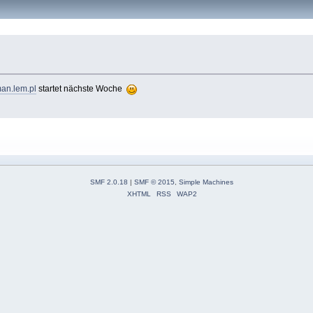
an.lem.pl
startet nächste Woche
SMF 2.0.18
|
SMF © 2015
,
Simple Machines
XHTML
RSS
WAP2