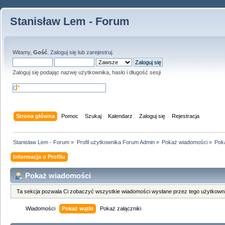
Stanisław Lem - Forum
Witamy,
Gość
.
Zaloguj się
lub
zarejestruj
.
Zaloguj się podając nazwę użytkownika, hasło i długość sesji
Strona główna
Pomoc
Szukaj
Kalendarz
Zaloguj się
Rejestracja
Stanisław Lem - Forum
»
Profil użytkownika Forum Admin
»
Pokaż wiadomości
»
Pok
Informacja o Profilu
Pokaż wiadomości
Ta sekcja pozwala Ci zobaczyć wszystkie wiadomości wysłane przez tego użytkowni
Wiadomości
Pokaż wątki
Pokaż załączniki