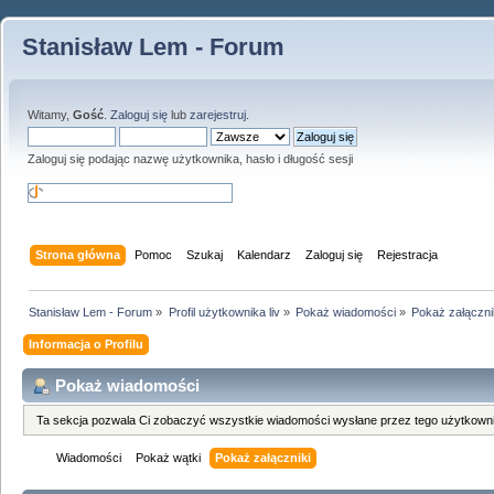
Stanisław Lem - Forum
Witamy,
Gość
.
Zaloguj się
lub
zarejestruj
.
Zaloguj się podając nazwę użytkownika, hasło i długość sesji
Strona główna
Pomoc
Szukaj
Kalendarz
Zaloguj się
Rejestracja
Stanisław Lem - Forum
»
Profil użytkownika liv
»
Pokaż wiadomości
»
Pokaż załączni
Informacja o Profilu
Pokaż wiadomości
Ta sekcja pozwala Ci zobaczyć wszystkie wiadomości wysłane przez tego użytkowni
Wiadomości
Pokaż wątki
Pokaż załączniki