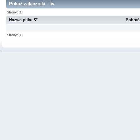
Pokaż załączniki - liv
Strony: [
1
]
Nazwa pliku
Pobrań
Strony: [
1
]