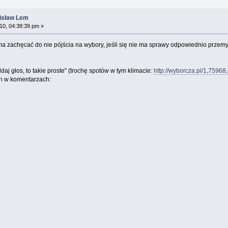
nisław Lem
0, 04:38:39 pm »
ma zachęcać do nie pójścia na wybory, jeśli się nie ma sprawy odpowiednio przemy
aj głos, to takie proste" (trochę spotów w tym klimacie:
http://wyborcza.pl/1,75
h w komentarzach: