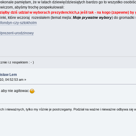
oskonale pamiętam, że w latach dziewięćdziesiątych bardzo go to wszystko osobiś
wiczom, abyśmy trochę pospekulowali:
ziąłby dziś udział w wyborach prezydenckich,a jeśli tak - na kogo (zapewne) by
inki, które wczoraj rozesłałem (temat mejla:
Moje prywatne wybory
) do gromadki 
6/londyn-czy-sztokholm
1/prezent-urodzinowy
nie i z respektem : - )
nisław Lem
0, 04:52:53 am »
 aby nie agitowac
.
 i nieważnych, tylko my różnie je postrzegamy. Podział na ważne i nieważne odbywa się 