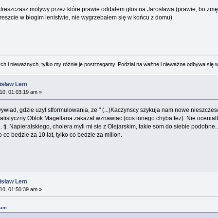
ie streszczasz motywy przez które prawie oddałem głos na Jarosława (prawie, bo
reszcie w błogim lenistwie, nie wygrzebałem się w końcu z domu).
 i nieważnych, tylko my różnie je postrzegamy. Podział na ważne i nieważne odbywa się 
nisław Lem
0, 01:03:19 am »
ywiad, gdzie uzyl stformulowania, ze " (...)Kaczynscy szykuja nam nowe nieszczes
ealistyczny Oblok Magellana zakazal wznawiac (cos innego chyba tez). Nie ocenial
 tj. Napieralskiego, cholera myli mi sie z Olejarskim, takie som do siebie podobne
o co bedzie za 10 lat, tylko co bedzie za milion.
nisław Lem
0, 01:50:39 am »
 am