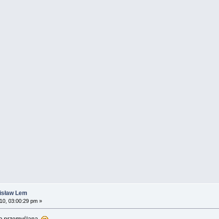
nisław Lem
0, 03:00:29 pm »
io przemyślaną