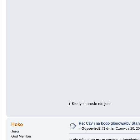
). Kiedy to proste nie jest.
Re: Czy i na kogo głosowałby Sta
Hoko
«
Odpowiedź #3 dnia:
Czerwca 20, 201
Juror
God Member
ja nie pójdę, bo
mam
sprawę odpowiedn