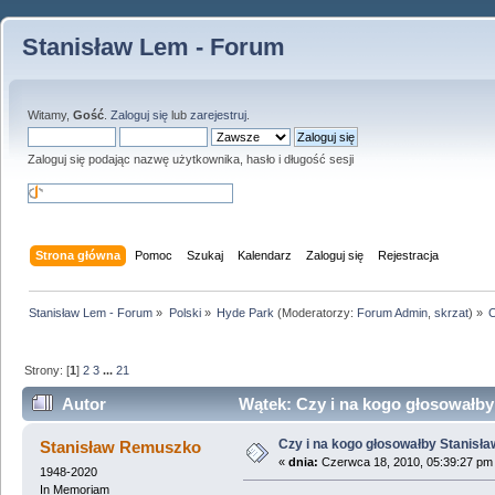
Stanisław Lem - Forum
Witamy,
Gość
.
Zaloguj się
lub
zarejestruj
.
Zaloguj się podając nazwę użytkownika, hasło i długość sesji
Strona główna
Pomoc
Szukaj
Kalendarz
Zaloguj się
Rejestracja
Stanisław Lem - Forum
»
Polski
»
Hyde Park
(Moderatorzy:
Forum Admin
,
skrzat
) »
C
Strony: [
1
]
2
3
...
21
Autor
Wątek: Czy i na kogo głosowałby
Czy i na kogo głosowałby Stanisł
Stanisław Remuszko
«
dnia:
Czerwca 18, 2010, 05:39:27 pm
1948-2020
In Memoriam