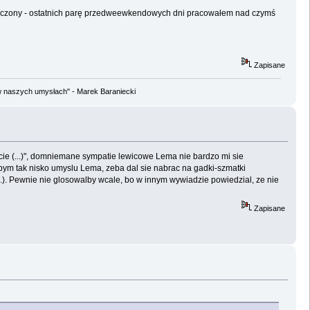
 zmęczony - ostatnich parę przedweewkendowych dni pracowałem nad czymś
Zapisane
w naszych umysłach" - Marek Baraniecki
cie (...)", domniemane sympatie lewicowe Lema nie bardzo mi sie
bym tak nisko umyslu Lema, zeba dal sie nabrac na gadki-szmatki
...). Pewnie nie glosowalby wcale, bo w innym wywiadzie powiedzial, ze nie
Zapisane