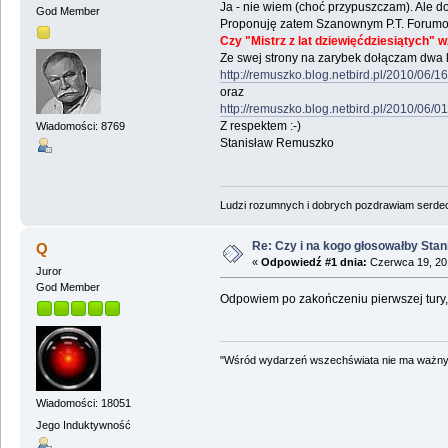
Ja - nie wiem (choć przypuszczam). Ale d
God Member
Proponuję zatem Szanownym P.T. Forumo
Czy "Mistrz z lat dziewięćdziesiątych" w
Ze swej strony na zarybek dołączam dwa l
http://remuszko.blog.netbird.pl/2010/06/1
oraz
http://remuszko.blog.netbird.pl/2010/06/0
Z respektem :-)
Wiadomości: 8769
Stanisław Remuszko
Ludzi rozumnych i dobrych pozdrawiam serdecz
Re: Czy i na kogo głosowałby Sta
Q
«
Odpowiedź #1 dnia:
Czerwca 19, 201
Juror
God Member
Odpowiem po zakończeniu pierwszej tury,
"Wśród wydarzeń wszechświata nie ma ważnych
Wiadomości: 18051
Jego Induktywność