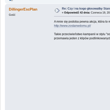
Re: Czy i na kogo głosowałby Sta
DillingerEscPlan
«
Odpowiedź #2 dnia:
Czerwca 19, 201
Gość
A mnie się podoba pewna akcja, która to 
http://www.zostanwdomu.pl/
Takie przeciwieństwo kampanii w stylu "odd
przemawia jeden z klipów podlinkowanyc