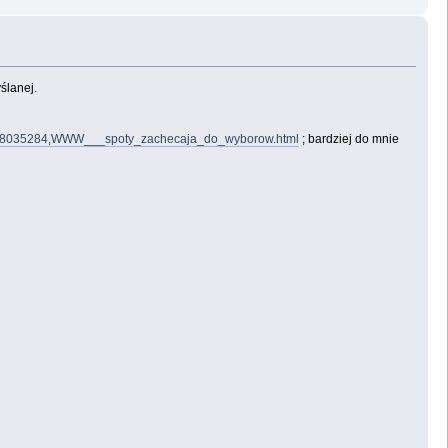
ślanej.
968,8035284,WWW___spoty_zachecaja_do_wyborow.html
; bardziej do mnie