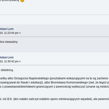
nisław Lem
0, 11:23:44 pm »
łos nieważny.
nisław Lem
0, 11:30:42 pm »
obietnicą.
rłby albo Grzegorza Napieralskiego (poszlakami wskazującymi na to są zarówno zn
rzywiązywał do Nauki i edukacji), albo Bronisława Komorowskiego (zwł, że tegoż po
to z prawdopodobieństwem graniczącym z pewnością) wykluczyć (znane są mistrzow
N. niż B.K. (ten ostatni zaliczył ostatnio sporo ośmieszających wpadek), ale pewnoś