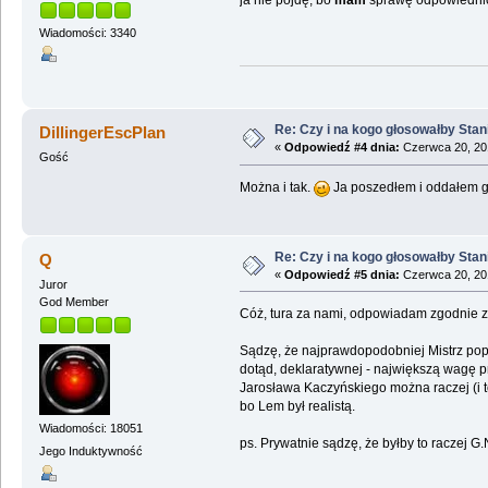
Wiadomości: 3340
Re: Czy i na kogo głosowałby Sta
DillingerEscPlan
«
Odpowiedź #4 dnia:
Czerwca 20, 201
Gość
Można i tak.
Ja poszedłem i oddałem g
Re: Czy i na kogo głosowałby Sta
Q
«
Odpowiedź #5 dnia:
Czerwca 20, 201
Juror
God Member
Cóż, tura za nami, odpowiadam zgodnie z 
Sądzę, że najprawdopodobniej Mistrz popa
dotąd, deklaratywnej - największą wagę p
Jarosława Kaczyńskiego można raczej (i 
bo Lem był realistą.
Wiadomości: 18051
ps. Prywatnie sądzę, że byłby to raczej G.
Jego Induktywność