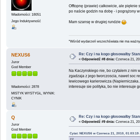
Offtopnę (prawie) całkowicie, ale piękn
po naście godzin na dobę - i pogrążony w
Wiadomości: 18051
Jego Induktywność
Mam szansę w drugiej rundzie
.
"Wśród wydarzeń wszechświata nie ma ważnych
Re: Czy i na kogo głosowałby Sta
NEXUS6
«
Odpowiedź #8 dnia:
Czerwca 21, 201
Juror
God Member
Na Kaczynskiego nie, bo czytalem z nim w
zgadzaja z jego tworczoscia, nawet soc r
lewicowego karierowicza (Napierniczaka...
interesuje sie polityka, bo nie interesuje g
Wiadomości: 2878
MISTYK WYSTYGŁ, WYNIK:
CYNIK
Re: Czy i na kogo głosowałby Sta
Q
«
Odpowiedź #9 dnia:
Czerwca 21, 201
Juror
God Member
Cytat: NEXUS6 w Czerwca 21, 2010, 01:03:19