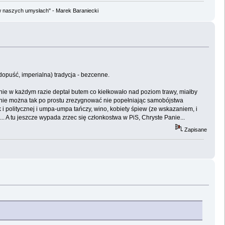
w naszych umysłach" - Marek Baraniecki
opuść, imperialna) tradycja - bezcenne.
lnie w każdym razie deptał butem co kiełkowało nad poziom trawy, miałby
y nie można tak po prostu zrezygnować nie popełniając samobójstwa
k i politycznej i umpa-umpa tańczy, wino, kobiety śpiew (ze wskazaniem, i
. A tu jeszcze wypada zrzec się członkostwa w PiS, Chryste Panie...
Zapisane