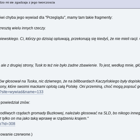
o mi sie zgadzaja z jego tworczoscia
ówi chyba jego wywiad dla "Przeglądu", mamy tam takie fragmenty:
zresztą wielu innych rzeczy.
kiego. Ci, którzy go dzisiaj opluwają, przekonają się kiedyś, że nie mieli racji. 
ale z drugiej strony, Tusk to też nie było żadne zbawienie. To jest, według mnie, gł
w głosował na Tuska, nic dziwnego, że na billboardach Kaczyńskiego były dopiski: „
demony, które swoimi mackami oplotą całą Polskę. Oni przeminą, choć mogą popsuć 
php?site=wywiad&name=133
 powiedział znów:
szkodliwych rządach gromady Buzkowej, należało głosować na SLD, bo nikogo inne
cz tylko on ma jako taką wprawę w rządzeniu krajem."
hp?id=308
ydowanie
czerwone
.)