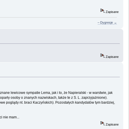
Zapisane
– Dygresje →
Zapisane
ane lewicowe sympatie Lema, jak i to, że Napieralski - w warstwie, jak
parły osoby o znanych nazwiskach, także te z S. L. zaprzyjażnione).
e poglądy nt. braci Kaczyńskich). Pozostałych kandydatów tym bardziej,
ci nie mam...
Zapisane