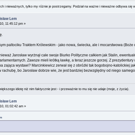
 i nieważnych, tylko my różnie je postrzegamy. Podział na ważne i nieważne odbywa się 
nisław Lem
0, 11:45:12 pm »
ę.
usym paltociku Traktem Królewskim - jako nowa, świecka, ale i mocarstwowa (Boże d
onieważ Jarosław wyrżnął całe swoje Biurko Polityczne całkiem jak Stalin, ewentua
lamentarnych. Zawsze mieli krótką ławkę, a teraz jeszcze gorzej. Z prezydentur
na zająca wystawi? Marcinkiewicz zerwał się z obróżki tak bogobojno-katolickiej ja
 w rachubę, bo Jarosław dobrze wie, że jest bardziej bezwzględny od niego samego..
ększego idiotę niż nim faktycznie jest - i przeważnie to mu się nie udaje (moje, z życia).
nisław Lem
0, 01:02:42 am »
pm