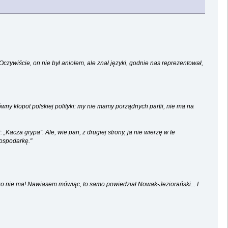
Oczywiście, on nie był aniołem, ale znał języki, godnie nas reprezentował,
ówny kłopot polskiej polityki: my nie mamy porządnych partii, nie ma na
Kacza grypa”. Ale, wie pan, z drugiej strony, ja nie wierzę w te
gospodarkę."
go nie ma! Nawiasem mówiąc, to samo powiedział Nowak-Jeziorański... I