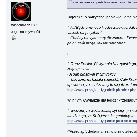
domniemane sympatie lewicowe Lema nie bardz
Najwięcej o politycznej postawie Lema m
Wiadomości: 18051
"- /.../ Będziemy tego kiedyś żałować. Jak 
Jego Induktywność
-Jakich na przykład?
– Choćby prezydentury Aleksandra Kwaśniews
pełnił swój urząd, tak jak należało."
i
"- Teraz Polska „B” wybrała Kaczyńskiego, 
kogo głosować.
- A pan głosował w tym roku?
– Tak, żona mi kazała (śmiech). Cały Krakó
opowieści, że ci bliźniacy to są jakieś 
http://www.przeglad-tygodnik.pl/index.
W innym wywiadzie dla tegoż "Przeglądu"
" Uważam, że w zaistniałej sytuacji, po 
nie dlatego, że SLD jest taka genialny, le
http://www.przeglad-tygodnik.pl/artykul.p
("Przegląd", dodajmy, jest to pismo zdec