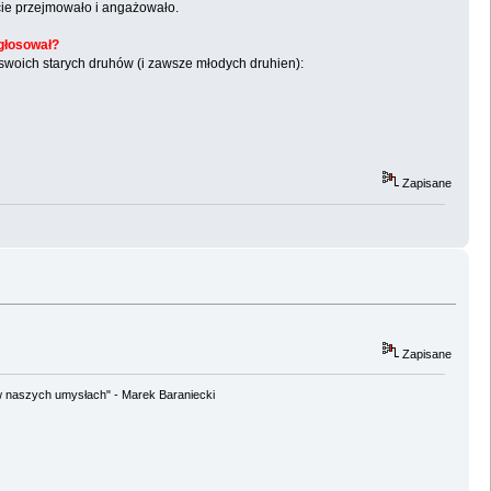
cie przejmowało i angażowało.
 głosował?
swoich starych druhów (i zawsze młodych druhien):
Zapisane
Zapisane
w naszych umysłach" - Marek Baraniecki