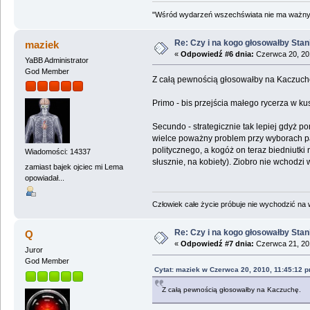
"Wśród wydarzeń wszechświata nie ma ważnych
Re: Czy i na kogo głosowałby Sta
maziek
«
Odpowiedź #6 dnia:
Czerwca 20, 201
YaBB Administrator
God Member
Z całą pewnością głosowałby na Kaczuch
Primo - bis przejścia małego rycerza w k
Secundo - strategicznie tak lepiej gdyż p
wielce poważny problem przy wyborach par
politycznego, a kogóż on teraz biedniutki 
Wiadomości: 14337
słusznie, na kobiety). Ziobro nie wchodzi
zamiast bajek ojciec mi Lema
opowiadał...
Człowiek całe życie próbuje nie wychodzić na wi
Re: Czy i na kogo głosowałby Sta
Q
«
Odpowiedź #7 dnia:
Czerwca 21, 201
Juror
God Member
Cytat: maziek w Czerwca 20, 2010, 11:45:12 
Z całą pewnością głosowałby na Kaczuchę.