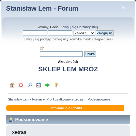
Stanisław Lem - Forum
Witamy,
Gość
.
Zaloguj się
lub
zarejestruj
.
Zaloguj się podając nazwę użytkownika, hasło i długość sesji
Aktualności:
SKLEP LEM MRÓZ
Stanisław Lem - Forum
»
Profil użytkownika xetras
»
Podsumowanie
Informacja o Profilu
Podsumowanie
xetras 