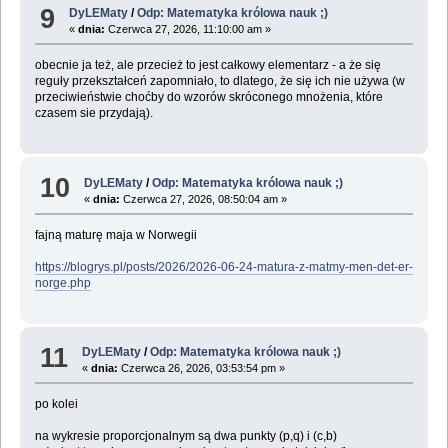
9
DyLEMaty
/
Odp: Matematyka królowa nauk ;)
«
dnia:
Czerwca 27, 2026, 11:10:00 am »
obecnie ja też, ale przecież to jest całkowy elementarz - a że się
reguły przekształceń zapomniało, to dlatego, że się ich nie używa (w
przeciwieństwie choćby do wzorów skróconego mnożenia, które
czasem sie przydają).
10
DyLEMaty
/
Odp: Matematyka królowa nauk ;)
«
dnia:
Czerwca 27, 2026, 08:50:04 am »
fajną maturę maja w Norwegii
https://blogrys.pl/posts/2026/2026-06-24-matura-z-matmy-men-det-er-
norge.php
11
DyLEMaty
/
Odp: Matematyka królowa nauk ;)
«
dnia:
Czerwca 26, 2026, 03:53:54 pm »
po kolei
na wykresie proporcjonalnym są dwa punkty (p,q) i (c,b)