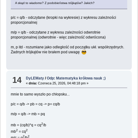
A skąd to wiadomo? Z podobieństwa trójkątów? Jakich?
p/c = q/b - odczytane (kropki na wykresie) z wykresu zależności
proporcjonalnej
m/p = q/b - odczytane z wykresu zależności odwrotnie
proporcjonalnej (odwrotnie - więc zależność odwrócona)
m, p itd - rozumiane jako odległość od początku ukł. współrzędnych.
Żadnych trójkątów nie brałem pod uwagę
14
DyLEMaty
/
Odp: Matematyka królowa nauk ;)
«
dnia:
Czerwca 25, 2026, 04:48:18 pm »
mnie to samo wyszło po chłopsku...
p/c = q/b -> pb = cq -> p= cq/b
m/p = q/b -> mb = pq
2
mb = (cq/b)*q = cq
/b
2
2
mb
= cq
2
2
m/c = q
/b