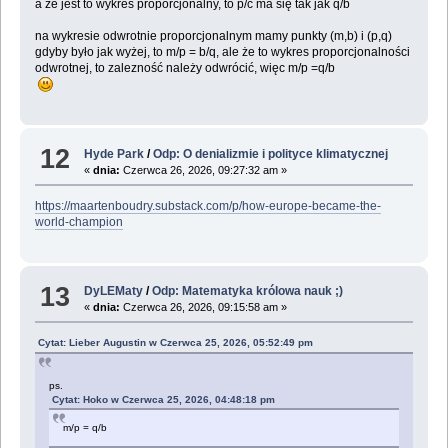
a że jest to wykres proporcjonalny, to p/c ma się tak jak q/b
na wykresie odwrotnie proporcjonalnym mamy punkty (m,b) i (p,q)
gdyby było jak wyżej, to m/p = b/q, ale że to wykres proporcjonalności
odwrotnej, to zalezność należy odwrócić, więc m/p =q/b
12
Hyde Park
/
Odp: O denializmie i polityce klimatycznej
«
dnia:
Czerwca 26, 2026, 09:27:32 am »
https://maartenboudry.substack.com/p/how-europe-became-the-
world-champion
13
DyLEMaty
/
Odp: Matematyka królowa nauk ;)
«
dnia:
Czerwca 26, 2026, 09:15:58 am »
Cytat: Lieber Augustin w Czerwca 25, 2026, 05:52:49 pm
ps.
Cytat: Hoko w Czerwca 25, 2026, 04:48:18 pm
m/p = q/b