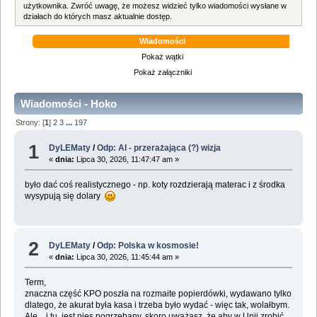
użytkownika. Zwróć uwagę, że możesz widzieć tylko wiadomości wysłane w
działach do których masz aktualnie dostęp.
Wiadomości
Pokaż wątki
Pokaż załączniki
Wiadomości - Hoko
Strony: [
1
]
2
3
...
197
1
DyLEMaty
/
Odp: AI - przerażająca (?) wizja
«
dnia:
Lipca 30, 2026, 11:47:47 am »
było dać coś realistycznego - np. koty rozdzierają materac i z środka
wysypują się dolary
2
DyLEMaty
/
Odp: Polska w kosmosie!
«
dnia:
Lipca 30, 2026, 11:45:44 am »
Term,
znaczna część KPO poszła na rozmaite popierdówki, wydawano tylko
dlatego, że akurat była kasa i trzeba było wydać - więc tak, wolałbym.
Ale... i tu jest pies pogrzebany, skoro uważasz, że aby w Unii zrobić