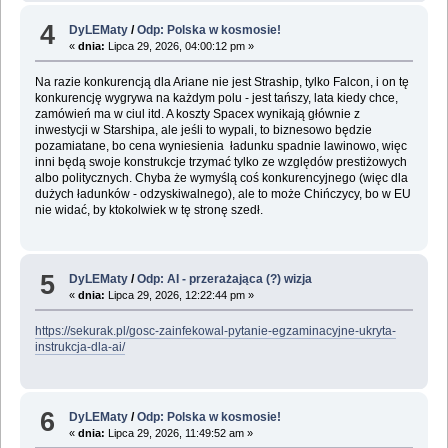
4
DyLEMaty
/
Odp: Polska w kosmosie!
«
dnia:
Lipca 29, 2026, 04:00:12 pm »
Na razie konkurencją dla Ariane nie jest Straship, tylko Falcon, i on tę
konkurencję wygrywa na każdym polu - jest tańszy, lata kiedy chce,
zamówień ma w ciul itd. A koszty Spacex wynikają głównie z
inwestycji w Starshipa, ale jeśli to wypali, to biznesowo będzie
pozamiatane, bo cena wyniesienia ładunku spadnie lawinowo, więc
inni będą swoje konstrukcje trzymać tylko ze względów prestiżowych
albo politycznych. Chyba że wymyślą coś konkurencyjnego (więc dla
dużych ładunków - odzyskiwalnego), ale to może Chińczycy, bo w EU
nie widać, by ktokolwiek w tę stronę szedł.
5
DyLEMaty
/
Odp: AI - przerażająca (?) wizja
«
dnia:
Lipca 29, 2026, 12:22:44 pm »
https://sekurak.pl/gosc-zainfekowal-pytanie-egzaminacyjne-ukryta-
instrukcja-dla-ai/
6
DyLEMaty
/
Odp: Polska w kosmosie!
«
dnia:
Lipca 29, 2026, 11:49:52 am »