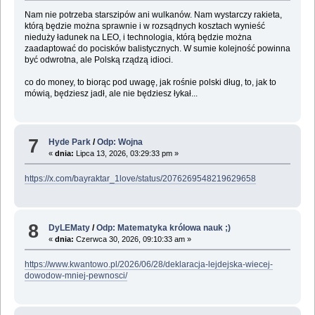
Nam nie potrzeba starszipów ani wulkanów. Nam wystarczy rakieta,
którą będzie można sprawnie i w rozsądnych kosztach wynieść
nieduży ładunek na LEO, i technologia, którą będzie można
zaadaptować do pocisków balistycznych. W sumie kolejność powinna
być odwrotna, ale Polską rządzą idioci.
co do money, to biorąc pod uwagę, jak rośnie polski dług, to, jak to
mówią, będziesz jadł, ale nie będziesz łykał...
7
Hyde Park
/
Odp: Wojna
«
dnia:
Lipca 13, 2026, 03:29:33 pm »
https://x.com/bayraktar_1love/status/2076269548219629658
8
DyLEMaty
/
Odp: Matematyka królowa nauk ;)
«
dnia:
Czerwca 30, 2026, 09:10:33 am »
https://www.kwantowo.pl/2026/06/28/deklaracja-lejdejska-wiecej-
dowodow-mniej-pewnosci/