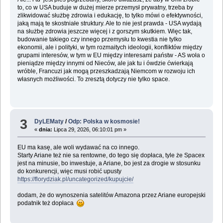
to, co w USA buduje w dużej mierze przemysł prywatny, trzeba by
zlikwidować służbę zdrowia i edukację, to tylko mówi o efektywności,
jaką mają te skostniałe struktury. Ale to nie jest prawda - USA wydają
na służbę zdrowia jeszcze więcej i z gorszym skutkiem. Więc tak,
budowanie takiego czy innego przemysłu to kwestia nie tylko
ekonomii, ale i polityki, w tym rozmaitych ideologii, konfliktów między
grupami interesów, w tym w EU między interesami państw - AS woła o
pieniądze między innymi od Nieców, ale jak tu i ówdzie ćwierkają
wróble, Francuzi jak mogą przeszkadzają Niemcom w rozwoju ich
własnych możliwości. To zresztą dotyczy nie tylko space.
3
DyLEMaty
/
Odp: Polska w kosmosie!
«
dnia:
Lipca 29, 2026, 06:10:01 pm »
EU ma kasę, ale woli wydawać na co innego.
Starty Ariane też nie sa rentowne, do tego się dopłaca, tyle że Spacex
jest na minusie, bo inwestuje, a Ariane, bo jest za drogie w stosunku
do konkurencji, więc musi robić upusty
https://florydziak.pl/uncategorized/kupujcie/
dodam, że do wynoszenia satelitów Amazona przez Ariane europejski
podatnik też dopłaca