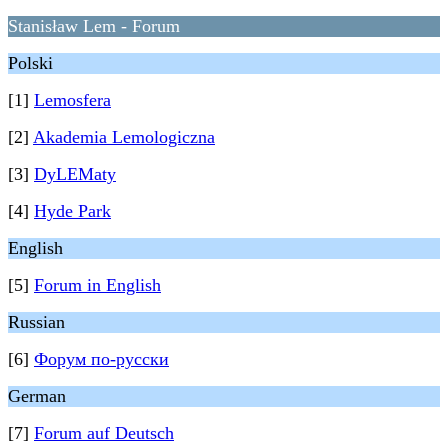
Stanisław Lem - Forum
Polski
[1]
Lemosfera
[2]
Akademia Lemologiczna
[3]
DyLEMaty
[4]
Hyde Park
English
[5]
Forum in English
Russian
[6]
Форум по-русски
German
[7]
Forum auf Deutsch