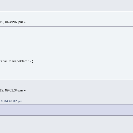
9, 04:49:07 pm »
nie i z respektem : - )
9, 09:01:34 pm »
19, 04:49:07 pm