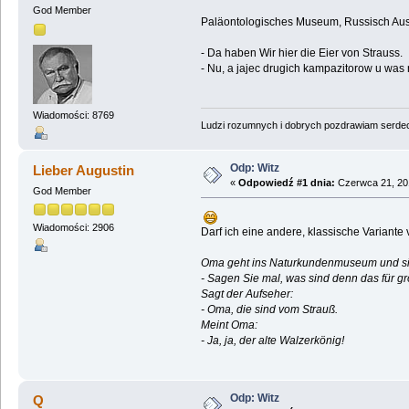
God Member
Paläontologisches Museum, Russisch Aus
- Da haben Wir hier die Eier von Strauss.
- Nu, a jajec drugich kampazitorow u was 
Wiadomości: 8769
Ludzi rozumnych i dobrych pozdrawiam serdecz
Odp: Witz
Lieber Augustin
«
Odpowiedź #1 dnia:
Czerwca 21, 201
God Member
Wiadomości: 2906
Darf ich eine andere, klassische Variante
Oma geht ins Naturkundenmuseum und sieh
- Sagen Sie mal, was sind denn das für g
Sagt der Aufseher:
- Oma, die sind vom Strauß.
Meint Oma:
- Ja, ja, der alte Walzerkönig!
Odp: Witz
Q