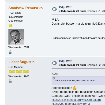
Odp: Witz
Stanisław Remuszko
«
Odpowiedź #3 dnia:
Czerwca 21, 201
1948-2020
In Memoriam
@ LA
God Member
Das ist viel besser, ma się rozumieć. Danke
Ludzi rozumnych i dobrych pozdrawiam serdecz
Wiadomości: 8769
Odp: Witz
Lieber Augustin
«
Odpowiedź #4 dnia:
Czerwca 22, 201
God Member
Cytuj
Wiadomości: 2906
Aber, erlauben Sie, bitte: wer ist Oma?
Aber bitte schön
„Oma“ bedeutet in der deutschen Umgang
Genauso „Opa” entspricht dem Wort „Groß
https://de.wikipedia.org/wiki/Großeltern
https://youtu.be/1KL3siw494M