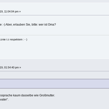
9, 11:04:04 pm »
 :-) Aber, erlauben Sie, bitte: wer ist Oma?
nie i z respektem : - )
9, 01:54:40 pm »
ssprache kaum dasselbe wie Großmutter.
vater“.