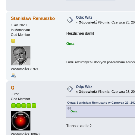
Odp: Witz
Stanisław Remuszko
«
Odpowiedź #5 dnia:
Czerwca 23, 201
1948-2020
In Memoriam
Herzlichen dank!
God Member
Oma
Ludzi rozumnych i dobrych pozdrawiam serdecz
Wiadomości: 8769
Odp: Witz
Q
«
Odpowiedź #6 dnia:
Czerwca 23, 201
Juror
God Member
Cytat: Stanisław Remuszko w Czerwca 23, 20
Oma
Transsexuelle?
Wiadomości: 18048