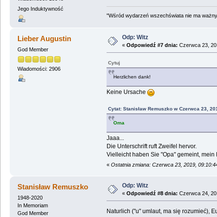
Jego Induktywność
"Wśród wydarzeń wszechświata nie ma ważnych
Odp: Witz
Lieber Augustin
«
Odpowiedź #7 dnia:
Czerwca 23, 201
God Member
Cytuj
Wiadomości: 2906
Herzlichen dank!
Keine Ursache
Cytat: Stanisław Remuszko w Czerwca 23, 20
Oma
Jaaa...
Die Unterschrift ruft Zweifel hervor.
Vielleicht haben Sie "Opa" gemeint, mein
«
Ostatnia zmiana: Czerwca 23, 2019, 09:10:4
Odp: Witz
Stanisław Remuszko
«
Odpowiedź #8 dnia:
Czerwca 24, 201
1948-2020
In Memoriam
Naturlich ("u" umlaut, ma się rozumieć), Eu
God Member