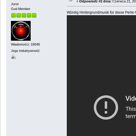
«
Odpowiedź #2 dnia:
Czerwca 21, 201
Juror
God Member
Würdig Hintergrundmusik für diese Perle-
Wiadomości: 18048
Jego Induktywność