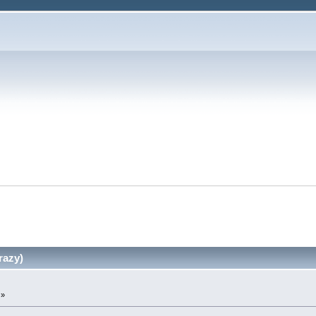
razy)
 »