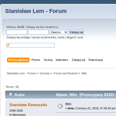
Stanisław Lem - Forum
Witamy,
Gość
.
Zaloguj się
lub
zarejestruj
.
Zaloguj się podając nazwę użytkownika, hasło i długość sesji
Strona główna
Pomoc
Szukaj
Kalendarz
Zaloguj się
Rejestracja
Stanisław Lem - Forum
»
German
»
Forum auf Deutsch
»
Witz
Strony: [
1
]
Autor
Wątek: Witz (Przeczytany 82422 
Witz
Stanisław Remuszko
«
dnia:
Czerwca 21, 2019, 07:45:42 pm
1948-2020
In Memoriam