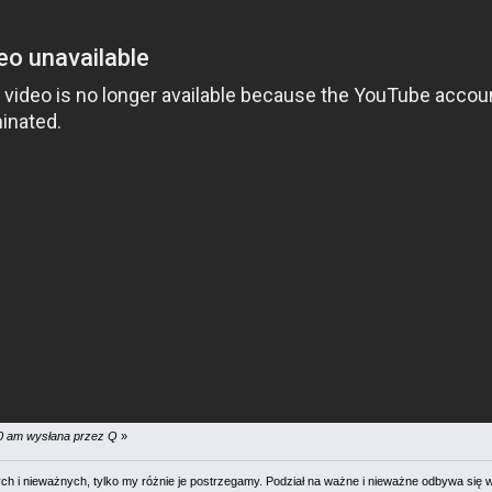
10 am wysłana przez Q
»
 i nieważnych, tylko my różnie je postrzegamy. Podział na ważne i nieważne odbywa się 