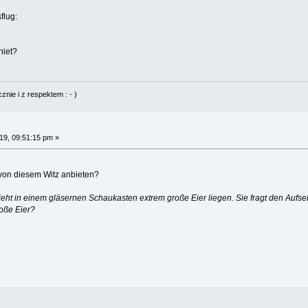
flug:
niet?
nie i z respektem : - )
9, 09:51:15 pm »
 von diesem Witz anbieten?
t in einem gläsernen Schaukasten extrem große Eier liegen. Sie fragt den Aufse
roße Eier?