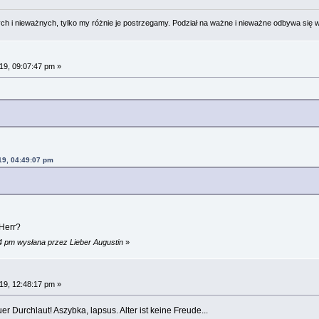
 i nieważnych, tylko my różnie je postrzegamy. Podział na ważne i nieważne odbywa się 
9, 09:07:47 pm »
19, 04:49:07 pm
 Herr?
4 pm wysłana przez Lieber Augustin
»
9, 12:48:17 pm »
er Durchlaut! Aszybka, lapsus. Alter ist keine Freude...