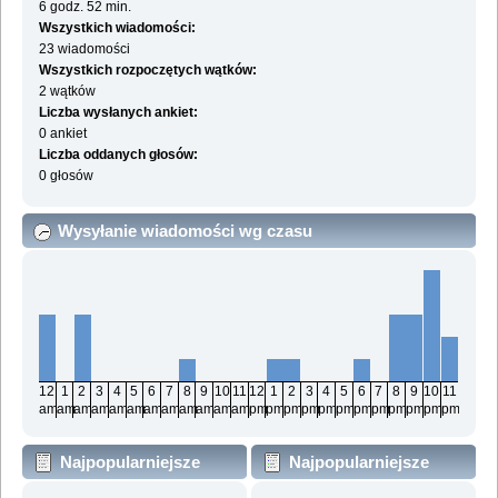
6 godz. 52 min.
Wszystkich wiadomości:
23 wiadomości
Wszystkich rozpoczętych wątków:
2 wątków
Liczba wysłanych ankiet:
0 ankiet
Liczba oddanych głosów:
0 głosów
Wysyłanie wiadomości wg czasu
12
1
2
3
4
5
6
7
8
9
10
11
12
1
2
3
4
5
6
7
8
9
10
11
am
am
am
am
am
am
am
am
am
am
am
am
pm
pm
pm
pm
pm
pm
pm
pm
pm
pm
pm
pm
Najpopularniejsze
Najpopularniejsze
działy wg wiadomości
działy wg aktywności