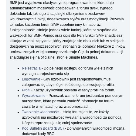
SMF jest wyjątkowo elastycznym oprogramowaniem, które daje
administratorom możliwość dostosowania forum dyskusyjnego
dokładnie tak jak tego chcą dzięki olbrzymiemu zestawowi
wbudowanych funkcji, dodatkowych stylów oraz modyfikacji. Pozwala
to nadać każdemu forum SMF zupełnie inny klimat oraz
funkcjonalność. Istnieje jednak wiele funkcji, które są wspólne dla
wszystkich for SMF. Pomoc oraz opis dla tych funkcji SMF znajdziesz
klikając w znak zapytania, który znajduje się obok nich lub w sekcjach
dostępnych na poszczególnych stronach tej pomocy. Niektóre z linków
umieszczonych w tej pomocy przekieruje Cię do pełnej dokumentacji
znajdującej się na oficjalnej stronie Simple Machines.
Rejestracja
- Do pełnego dostępu do forum wiele z nich
wymaga zarejestrowania się.
Logowanie
- Gdy użytkownik jest zarejestrowany, musi
zalogować się aby mógł mieć dostęp do swojego profilu.
Profil
- Każdy użytkownik posiada własny profil na forum.
Wyszukiwanie
- Przeszukiwanie forum jest bardzo pomocnym
narzędziem, które pozwala znaleźć informacje na forum
zawarte w tematach oraz wiadomościach.
Tworzenie wiadomości
- Istotą forum jest to, że każdy
użytkownik ma możliwość wysyłania wiadomości za pomocą
których reprezentuje się całej społeczności.
Kod Bulletin Board (BBC)
- Do wysyłanych wiadomości można
dodawać kody BBC.