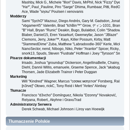
Mashby, Mick G., Michele "Illori" Davis, MrPhil, Nick "Fizzy" Dyer, Nick
"Ha²", Paul_Pauline, Piro "Sarge" Dhima, Rumbaar, Pitti, RedOne, S-
Ace, Wade "sησω" Poulsen i xenovanis
Modderzy
Sami "SychO" Mazouz, Diego Andrés, Gary M. Gadsdon, Jonathan
"vbgamer45" Valentin, Brad "IchBin™" Grow, ディン1031, Brannon
"B" Hall, Bryan "Runic" Deakin, Bugo, Bulakbol, Colin "Shadow82x"
Blaber, Daniel15, Eren Yasarkurt, Gwenwyfar, Jason "JBlaze"
Clemons, Jerry, Joker™, Kays, Killer Possum, Kirby, Matt
"SlammedDime" Zuba, Matthew "Labradoodle-360" Kerle, Mick.,
NanoSector, nend, Nibogo, Niko, Peter "Arantor" Spicer, Ricky.,
snork13, Spuds, Steven "Fustrate" Hoffman i Joey "Tyrsson" Smith
Pisarze dokumentacji
Irisado, Joshua "groundup" Dickerson, AngellinaBelle, Chainy, Danie
Diehl, Dannii Willis, emanuele, Graeme Spence, Jack "akabugeyes"
Thorsen, Jade Elizabeth Trainor i Peter Duggan
Marketing
Will "Kindred" Wagner, Marcus "cσσкιє мσηѕтєя" Forsberg, Ralph "
[n3rve]" Otowo, rickC, Tony Reid i Mert "Antes" Alınbay
Tłumacze
Francisco "d3vcho" Domínguez, Nikola "Dzonny" Novaković,
Relyana, Robert., Akyhne i GravuTrad
Administratorzy Serwera
Derek Schwab, Michael Johnson i Liroy van Hoewijk
Tłumaczenie Polskie