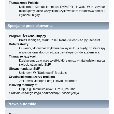
Tłumaczenie Polskie
Nolt, ronin, Kemac, tommass, CyPhErR, HaWaN, WilK, voythas i
dziękujemy także wszystkim użytkownikom forum www.smf.pl którzy
zgłaszali błędy
Specjalne podziękowania
Programiści konsultujący
Brett Flannigan, Mark Rose i René-Gilles "Nao 尚" Deberdt
Beta testerzy
Ci ukryci, którzy bez wytchnienia wyszukują błędy, dostarczają
wsparcie oraz doprowadzają deweloperów do szaleństwa.
Tłumacze językowi
Dziękujemy za wasze wysiłki, które umożliwiają ludziom na całym
świecie używanie SMF.
Główny fundator SMF
Unknown W. "[Unknown]" Brackets
Oryginalni menadżerzy projektu
Jeff Lewis, Joseph Fung i David Recordon
In loving memory of
Crip, K@, metallica48423 i Paul_Pauline
Oraz dla każdego kogo pominęliśmy - Dziękujemy!
Prawa autorskie