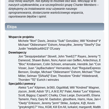
oraz mniej ważnym. Nie byłoby to możliwe bez was. Wliczając w to
naszych użytkowników, a w szczególności grupę Charter Members –
dziękujemy za instalowanie oraz używanie naszego
oprogramowania, dostarczanie wartościowego wsparcia,
raportowanie błędów i opinii.
Ekipa
Wsparcie projektu
Michele "Illori" Davis, Jessica "Suki" González, Will "Kindred" Wagner
Michael "Oldiesmann" Eshom, Amacythe, Jeremy "SleePy" Darwood 
Justin "metallica48423" O'Leary
Deweloperzy
Jon "Sesquipedalian" Stovell, John "live627" Rayes, Jeremy "SleePy
Darwood, Shawn Bulen, Norv, Aaron van Geffen, Antechinus, Bjoern
"Bloc" Kristiansen, Colin Schoen, emanuele, Hendrik Jan "Compuart
Visser, Juan "JayBachatero" Hernandez, Karl "RegularExpression"
Benson, Grudge, Michael "Oldiesmann" Eshom, Michael "Thantos"
Miller, Selman "[SiNaN]" Eser, Theodore "Orstio" Hildebrandt,
Thorsten "TE" Eurich i winrules
Specjaliści pomocy
Aleksi "Lex" Kilpinen, br360, GigaWatt, Will "Kindred" Wagner, Steve,
ziycon, JimM, Adish "(F.L.A.M.E.R)" Patel, Aleksi "Lex" Kilpinen, Ben
Scott, Bigguy, CapadY, Chalky, Chas Large, Duncan85, Eliana
Tamerin, Fiery, Gary M. Gadsdon, gbsothere, Harro, Huw, Jan-Olof
"Owdy" Eriksson, Jeremy "jerm" Strike, Justyne, K@, Kevin
"greyknight17" Hou, KGIII, Kill Em All, lurkalot, margarett, Mattitude,