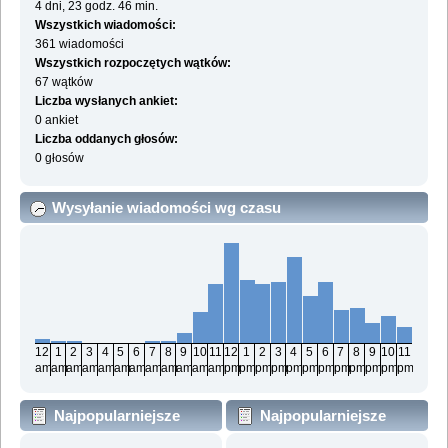
4 dni, 23 godz. 46 min.
Wszystkich wiadomości:
361 wiadomości
Wszystkich rozpoczętych wątków:
67 wątków
Liczba wysłanych ankiet:
0 ankiet
Liczba oddanych głosów:
0 głosów
Wysyłanie wiadomości wg czasu
12
1
2
3
4
5
6
7
8
9
10
11
12
1
2
3
4
5
6
7
8
9
10
11
am
am
am
am
am
am
am
am
am
am
am
am
pm
pm
pm
pm
pm
pm
pm
pm
pm
pm
pm
pm
Najpopularniejsze
Najpopularniejsze
działy wg wiadomości
działy wg aktywności