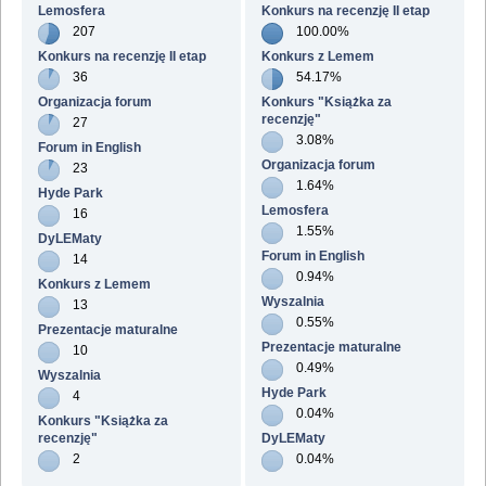
Lemosfera
Konkurs na recenzję II etap
207
100.00%
Konkurs na recenzję II etap
Konkurs z Lemem
36
54.17%
Organizacja forum
Konkurs "Książka za
recenzję"
27
3.08%
Forum in English
Organizacja forum
23
1.64%
Hyde Park
Lemosfera
16
1.55%
DyLEMaty
Forum in English
14
0.94%
Konkurs z Lemem
Wyszalnia
13
0.55%
Prezentacje maturalne
Prezentacje maturalne
10
0.49%
Wyszalnia
Hyde Park
4
0.04%
Konkurs "Książka za
recenzję"
DyLEMaty
2
0.04%