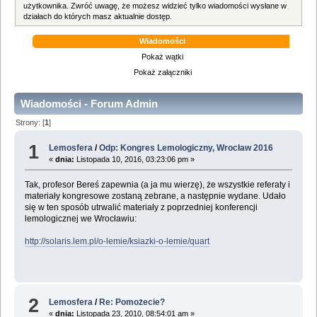
użytkownika. Zwróć uwagę, że możesz widzieć tylko wiadomości wysłane w
działach do których masz aktualnie dostęp.
Wiadomości
Pokaż wątki
Pokaż załączniki
Wiadomości - Forum Admin
Strony: [
1
]
1
Lemosfera
/
Odp: Kongres Lemologiczny, Wrocław 2016
«
dnia:
Listopada 10, 2016, 03:23:06 pm »
Tak, profesor Bereś zapewnia (a ja mu wierzę), że wszystkie referaty i
materiały kongresowe zostaną zebrane, a następnie wydane. Udało
się w ten sposób utrwalić materiały z poprzedniej konferencji
lemologicznej we Wrocławiu:
http://solaris.lem.pl/o-lemie/ksiazki-o-lemie/quart
2
Lemosfera
/
Re: Pomożecie?
«
dnia:
Listopada 23, 2010, 08:54:01 am »