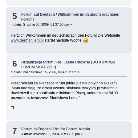
5
Forum auf Deutsch
/
Willkommen im deutschsprachigen
Forum!
«
dnia:
Grudnia 03, 2009, 01:37:08 pm »
Herzlich Willkommen im deutschsprachigen Forum! Die Webseite
www.german.lem.pl
startet nächste Woche
6
Organizacja forum
/
Re: Jasna Cholera! [DO ADMINA!
FORUM SKACZE!!!]
«
dnia:
Października 15, 2006, 09:47:12 am »
Przepraszam za skaczące forum (które już nie powinno skakać).
Mam nadzieję, że dzięki owemu skakaniu wszyscy przynajmniej
dowiedzeli się o spotkaniu z doktorem Płazą, autorem książki "O
poznaniu w twórczości Stanisława Lema"...
TL
7
Forum in English
/
Re: for Forum Admin
«
dnia:
Kwietnia 02, 2004, 03:35:59 pm »