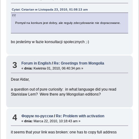
Cytat: Cetarian w Listopada 23, 2010, 01:08:13 am
Pomysł na konkurs jest dobry, ale reguły zdecydowanie nie dopracowane.
bo jesteśmy w fazie konsultacji społecznych ;-)
3
Forum in English
/
Re: Greetings from Mongolia
«
dnia:
Kwietnia 01, 2010, 06:40:34 pm »
Dear Aldar,
a question out of pure curiosity: in what language did you read
Stanislaw Lem? Were there any Mongolian editions?
4
Форум по-русски
/
Re: Problem with activation
«
dnia:
Marca 22, 2010, 10:18:43 am »
it seems that your link was broken: one has to copy full address