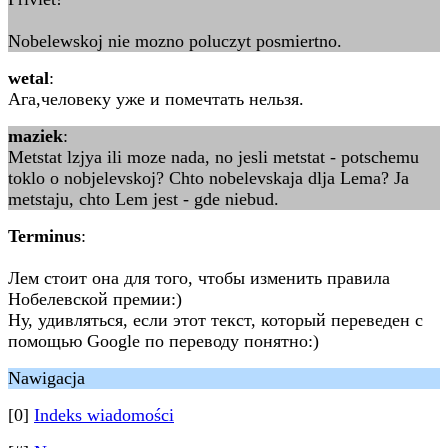
Nobelewskoj nie mozno poluczyt posmiertno.
wetal
:
Ага,человеку уже и помечтать нельзя.
maziek
:
Metstat lzjya ili moze nada, no jesli metstat - potschemu
toklo o nobjelevskoj? Chto nobelevskaja dlja Lema? Ja
metstaju, chto Lem jest - gde niebud.
Terminus
:
Лем стоит она для того, чтобы изменить правила
Нобелевской премии:)
Ну, удивляться, если этот текст, который переведен с
помощью Google по переводу понятно:)
Nawigacja
[0]
Indeks wiadomości