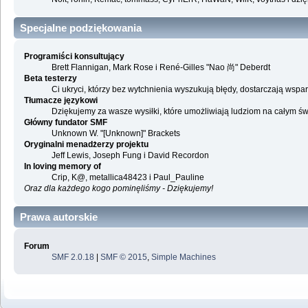
Specjalne podziękowania
Programiści konsultujący
Brett Flannigan, Mark Rose i René-Gilles "Nao 尚" Deberdt
Beta testerzy
Ci ukryci, którzy bez wytchnienia wyszukują błędy, dostarczają ws
Tłumacze językowi
Dziękujemy za wasze wysiłki, które umożliwiają ludziom na całym ś
Główny fundator SMF
Unknown W. "[Unknown]" Brackets
Oryginalni menadżerzy projektu
Jeff Lewis, Joseph Fung i David Recordon
In loving memory of
Crip, K@, metallica48423 i Paul_Pauline
Oraz dla każdego kogo pominęliśmy - Dziękujemy!
Prawa autorskie
Forum
SMF 2.0.18
|
SMF © 2015
,
Simple Machines