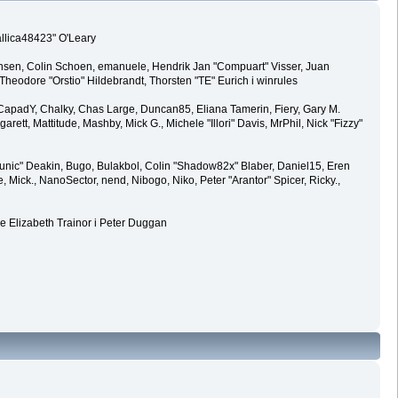
allica48423" O'Leary
ansen, Colin Schoen, emanuele, Hendrik Jan "Compuart" Visser, Juan
eodore "Orstio" Hildebrandt, Thorsten "TE" Eurich i winrules
y, CapadY, Chalky, Chas Large, Duncan85, Eliana Tamerin, Fiery, Gary M.
rett, Mattitude, Mashby, Mick G., Michele "Illori" Davis, MrPhil, Nick "Fizzy"
ic" Deakin, Bugo, Bulakbol, Colin "Shadow82x" Blaber, Daniel15, Eren
Mick., NanoSector, nend, Nibogo, Niko, Peter "Arantor" Spicer, Ricky.,
e Elizabeth Trainor i Peter Duggan