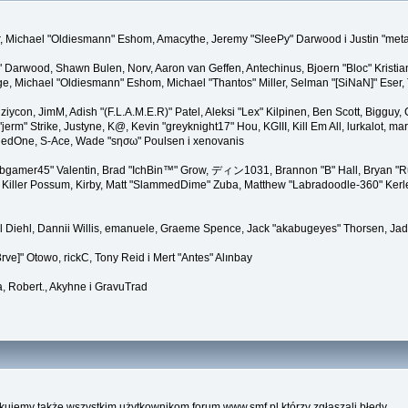
ner, Michael "Oldiesmann" Eshom, Amacythe, Jeremy "SleePy" Darwood i Justin "met
" Darwood, Shawn Bulen, Norv, Aaron van Geffen, Antechinus, Bjoern "Bloc" Kristi
 Michael "Oldiesmann" Eshom, Michael "Thantos" Miller, Selman "[SiNaN]" Eser, Th
 ziycon, JimM, Adish "(F.L.A.M.E.R)" Patel, Aleksi "Lex" Kilpinen, Ben Scott, Biggu
" Strike, Justyne, K@, Kevin "greyknight17" Hou, KGIII, Kill Em All, lurkalot, marga
, RedOne, S-Ace, Wade "sησω" Poulsen i xenovanis
gamer45" Valentin, Brad "IchBin™" Grow, ディン1031, Brannon "B" Hall, Bryan "Run
Killer Possum, Kirby, Matt "SlammedDime" Zuba, Matthew "Labradoodle-360" Kerle, 
el Diehl, Dannii Willis, emanuele, Graeme Spence, Jack "akabugeyes" Thorsen, Jad
ve]" Otowo, rickC, Tony Reid i Mert "Antes" Alınbay
, Robert., Akyhne i GravuTrad
kujemy także wszystkim użytkownikom forum www.smf.pl którzy zgłaszali błędy