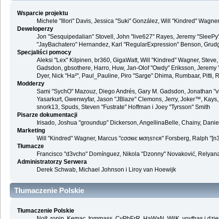
Wsparcie projektu
Michele "Illori" Davis, Jessica "Suki" González, Will "Kindred" Wag
Deweloperzy
Jon "Sesquipedalian" Stovell, John "live627" Rayes, Jeremy "SleePy
"JayBachatero" Hernandez, Karl "RegularExpression" Benson, Grudge,
Specjaliści pomocy
Aleksi "Lex" Kilpinen, br360, GigaWatt, Will "Kindred" Wagner, Steve,
Gadsdon, gbsothere, Harro, Huw, Jan-Olof "Owdy" Eriksson, Jeremy "jerm
Dyer, Nick "Ha²", Paul_Pauline, Piro "Sarge" Dhima, Rumbaar, Pitti
Modderzy
Sami "SychO" Mazouz, Diego Andrés, Gary M. Gadsdon, Jonathan "vb
Yasarkurt, Gwenwyfar, Jason "JBlaze" Clemons, Jerry, Joker™, Kays, 
snork13, Spuds, Steven "Fustrate" Hoffman i Joey "Tyrsson" Smith
Pisarze dokumentacji
Irisado, Joshua "groundup" Dickerson, AngellinaBelle, Chainy, Dani
Marketing
Will "Kindred" Wagner, Marcus "cσσкιє мσηѕтєя" Forsberg, Ralph "[n3r
Tłumacze
Francisco "d3vcho" Domínguez, Nikola "Dzonny" Novaković, Relyana
Administratorzy Serwera
Derek Schwab, Michael Johnson i Liroy van Hoewijk
Tłumaczenie Polskie
Tłumaczenie Polskie
Nolt, ronin, Kemac, tommass, CyPhErR, HaWaN, WilK, voythas i dzię