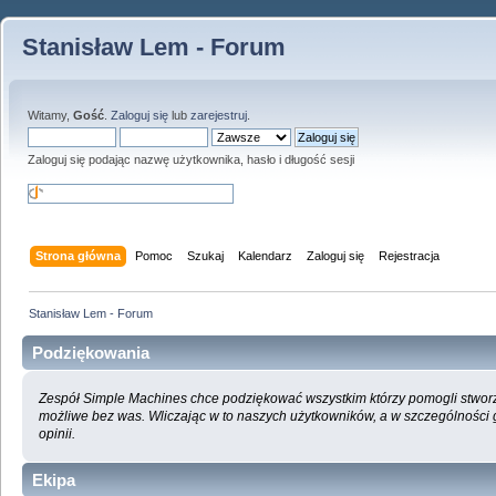
Stanisław Lem - Forum
Witamy,
Gość
.
Zaloguj się
lub
zarejestruj
.
Zaloguj się podając nazwę użytkownika, hasło i długość sesji
Strona główna
Pomoc
Szukaj
Kalendarz
Zaloguj się
Rejestracja
Stanisław Lem - Forum
Podziękowania
Zespół Simple Machines chce podziękować wszystkim którzy pomogli stworzyć
możliwe bez was. Wliczając w to naszych użytkowników, a w szczególności
opinii.
Ekipa