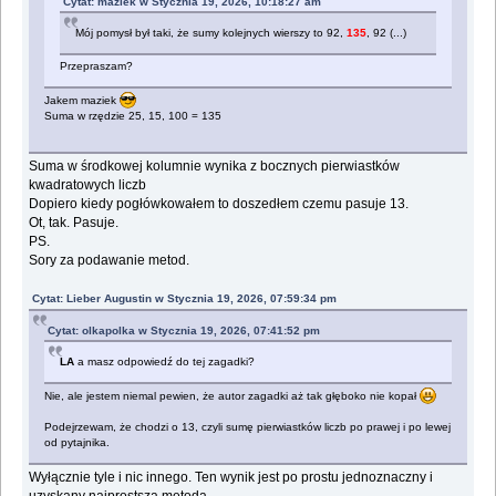
Cytat: maziek w Stycznia 19, 2026, 10:18:27 am
Mój pomysł był taki, że sumy kolejnych wierszy to 92,
135
, 92 (...)
Przepraszam?
Jakem maziek
Suma w rzędzie 25, 15, 100 = 135
Suma w środkowej kolumnie wynika z bocznych pierwiastków
kwadratowych liczb
Dopiero kiedy pogłówkowałem to doszedłem czemu pasuje 13.
Ot, tak. Pasuje.
PS.
Sory za podawanie metod.
Cytat: Lieber Augustin w Stycznia 19, 2026, 07:59:34 pm
Cytat: olkapolka w Stycznia 19, 2026, 07:41:52 pm
LA
a masz odpowiedź do tej zagadki?
Nie, ale jestem niemal pewien, że autor zagadki aż tak głęboko nie kopał
Podejrzewam, że chodzi o 13, czyli sumę pierwiastków liczb po prawej i po lewej
od pytajnika.
Wyłącznie tyle i nic innego. Ten wynik jest po prostu jednoznaczny i