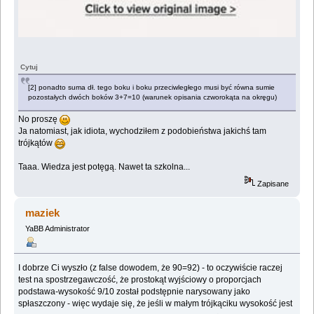
Cytuj
[2] ponadto suma dł. tego boku i boku przeciwległego musi być równa sumie
pozostałych dwóch boków 3+7=10 (warunek opisania czworokąta na okręgu)
No proszę
Ja natomiast, jak idiota, wychodziłem z podobieństwa jakichś tam
trójkątów
Taaa. Wiedza jest potęgą. Nawet ta szkolna...
Zapisane
maziek
YaBB Administrator
I dobrze Ci wyszło (z false dowodem, że 90=92) - to oczywiście raczej
test na spostrzegawczość, że prostokąt wyjściowy o proporcjach
podstawa-wysokość 9/10 został podstępnie narysowany jako
spłaszczony - więc wydaje się, że jeśli w małym trójkąciku wysokość jest