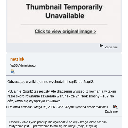
Zapisane
maziek
YaBB Administrator
Odrzucając wyniki ujemne wychodzi mi sqrt3 lub 2sqrt2.
PS, a nie, 2sqrt2 też jest zły. Ale dlaczemu wyszedł z równania w takim
razie skoro równanie zawierało warunek że 2r+"bok skośny)=10? No
cóż, kawa się wysączyła chwilowo...
«
Ostatnia zmiana: Lutego 03, 2026, 03:22:32 pm wysłana przez maziek
»
Zapisane
Człowiek całe życie próbuje nie wychodzić na większego idiotę niż nim
faktycznie jest - i przeważnie to mu się nie udaje (moje, z życia).