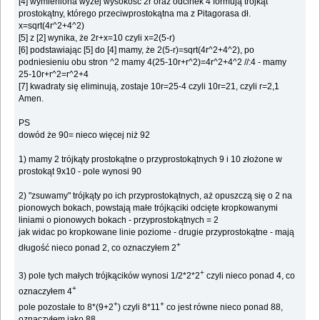
[4] wymieniona wyżej wysokość 2r oraz odcinek 4 formują trójkąt
prostokątny, którego przeciwprostokątna ma z Pitagorasa dł.
x=sqrt(4r^2+4^2)
[5] z [2] wynika, że 2r+x=10 czyli x=2(5-r)
[6] podstawiając [5] do [4] mamy, że 2(5-r)=sqrt(4r^2+4^2), po
podniesieniu obu stron ^2 mamy 4(25-10r+r^2)=4r^2+4^2 //:4 - mamy
25-10r+r^2=r^2+4
[7] kwadraty się eliminują, zostaje 10r=25-4 czyli 10r=21, czyli r=2,1
Amen.
PS
dowód że 90= nieco więcej niż 92
1) mamy 2 trójkąty prostokątne o przyprostokątnych 9 i 10 złożone w
prostokąt 9x10 - pole wynosi 90
2) "zsuwamy" trójkąty po ich przyprostokątnych, aż opuszczą się o 2 na
pionowych bokach, powstają małe trójkąciki odcięte kropkowanymi
liniami o pionowych bokach - przyprostokątnych = 2
jak widac po kropkowane linie poziome - drugie przyprostokątne - mają
+
długość nieco ponad 2, co oznaczyłem 2
+
3) pole tych małych trójkącików wynosi 1/2*2*2
czyli nieco ponad 4, co
+
oznaczyłem 4
+
+
pole pozostałe to 8*(9+2
) czyli 8*11
co jest równe nieco ponad 88,
oznaczyłem jako 88