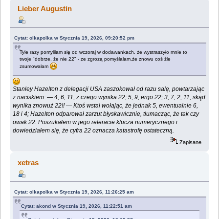
nauk ;) (Przeczytany 1975473 razy)
Lieber Augustin
Cytat: olkapolka w Stycznia 19, 2026, 09:20:52 pm
Tyle razy pomyliłam się od wczoraj w dodawankach, że wystraszyło mnie to
twoje "dobrze, że nie 22" - ze zgrozą pomyślałam,że znowu coś źle
zsumowałam
Stanley Hazelton z delegacji USA zaszokował od razu salę, powtarzając
z naciskiem: — 4, 6, 11, z czego wynika 22; 5, 9, ergo 22; 3, 7, 2, 11, skąd
wynika znowuż 22!! — Ktoś wstał wołając, że jednak 5, ewentualnie 6,
18 i 4; Hazelton odparował zarzut błyskawicznie, tłumacząc, że tak czy
owak 22. Poszukałem w jego referacie klucza numerycznego i
dowiedziałem się, że cyfra 22 oznacza katastrofę ostateczną.
Zapisane
xetras
Cytat: olkapolka w Stycznia 19, 2026, 11:26:25 am
Cytat: akond w Stycznia 19, 2026, 11:22:51 am