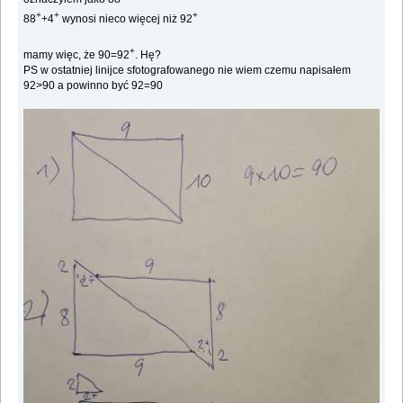
+
+
+
88
+4
wynosi nieco więcej niż 92
+
mamy więc, że 90=92
. Hę?
PS w ostatniej linijce sfotografowanego nie wiem czemu napisałem
92>90 a powinno być 92=90