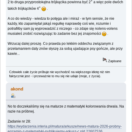
+
2 to druga przyprostokątna trójkącika powinna być 2
a więc pole dwóch
+
takich trójkącików 4
.
A co do wiedzy - wiedza to potęga ale i miraż - w tym sensie, że nie
każdy, kto zapamiętał jakąś regułkę naprawdę coś wie, rozumie i
potrafiłby sam ją wyprowadzić z niczego - co zdaje się nolens-volens
musiałeś zrobić rozwiązując to zadanie bez jej znajomości
.
Wrzucaj dalej proszę. Co prawda po lekkim oddechu związanym z
przełamaniem daty znów słyszę za sobą ujadające psy gończe, ale przy
kawie...
Zapisane
Człowiek całe życie próbuje nie wychodzić na większego idiotę niż nim
faktycznie jest - i przeważnie to mu się nie udaje (moje, z życia).
akond
No to doczekaliśmy się na maturze z matematyki kolorowania drwala. Na
razie na próbnej.
Zadanie nr 28:
https://wydarzenia.interia.pl/matura/arkusze/news-matura-2026-probny-
egzamin-z-matematyki-publikujemy-arkusz-c,nId,22607536