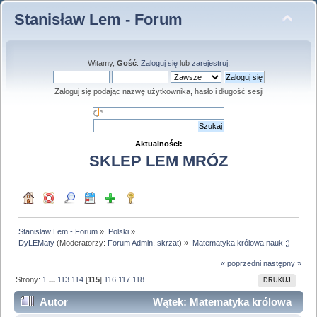
Stanisław Lem - Forum
Witamy,
Gość
.
Zaloguj się
lub
zarejestruj
.
Zaloguj się podając nazwę użytkownika, hasło i długość sesji
Aktualności:
SKLEP LEM MRÓZ
Stanisław Lem - Forum
»
Polski
»
DyLEMaty
(Moderatorzy:
Forum Admin
,
skrzat
) »
Matematyka królowa nauk ;)
« poprzedni
następny »
Strony:
1
...
113
114
[
115
]
116
117
118
DRUKUJ
Autor
Wątek: Matematyka królowa