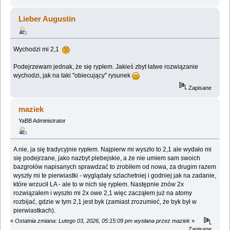
Lieber Augustin
Wychodzi mi 2,1
Podejrzewam jednak, że się rypłem. Jakieś zbyt łatwe rozwiązanie
wychodzi, jak na taki "obiecujący" rysunek
Zapisane
maziek
YaBB Administrator
A nie, ja się tradycyjnie rypłem. Najpierw mi wyszło to 2,1 ale wydało mi
się podejrzane, jako nazbyt plebejskie, a że nie umiem sam swoich
bazgrołów napisanych sprawdzać to zrobiłem od nowa, za drugim razem
wyszły mi te pierwiastki - wyglądały szlachetniej i godniej jak na zadanie,
które wrzucił LA - ale to w nich się rypłem. Następnie znów 2x
rozwiązałem i wyszło mi 2x owe 2,1 więc zacząłem już na atomy
rozbijać, gdzie w tym 2,1 jest byk (zamiast zrozumieć, że byk był w
pierwiastkach).
«
Ostatnia zmiana: Lutego 03, 2026, 05:15:09 pm wysłana przez maziek
»
Zapisane