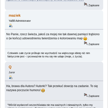
Zapisane
maziek
YaBB Administrator
No Panie, rzecz świeża, jakoś za mojej nie tak dawnej pamięci trąbiono
o (w końcu) udowodnieniu twierdzenia o kolorowaniu map
.
Zapisane
Człowiek całe życie próbuje nie wychodzić na większego idiotę niż nim
faktycznie jest - i przeważnie to mu się nie udaje (moje, z życia).
Q
Juror
Ha, brawa dla Autora? Autorki? Tak przekuć dowcip na zadanie. To się
nazywa poczucie humoru!
Zapisane
"Wśród wydarzeń wszechświata nie ma ważnych i nieważnych, tylko my