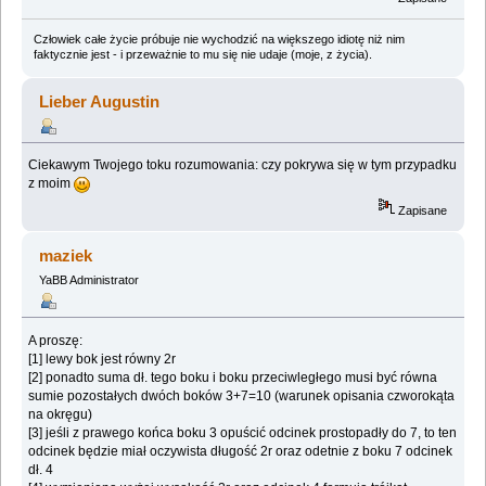
Człowiek całe życie próbuje nie wychodzić na większego idiotę niż nim
faktycznie jest - i przeważnie to mu się nie udaje (moje, z życia).
Lieber Augustin
Ciekawym Twojego toku rozumowania: czy pokrywa się w tym przypadku
z moim
Zapisane
maziek
YaBB Administrator
A proszę:
[1] lewy bok jest równy 2r
[2] ponadto suma dł. tego boku i boku przeciwległego musi być równa
sumie pozostałych dwóch boków 3+7=10 (warunek opisania czworokąta
na okręgu)
[3] jeśli z prawego końca boku 3 opuścić odcinek prostopadły do 7, to ten
odcinek będzie miał oczywista długość 2r oraz odetnie z boku 7 odcinek
dł. 4