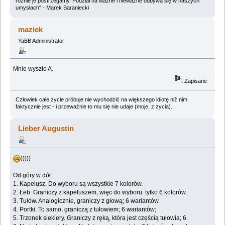
różnie je postrzegamy. Podział na ważne i nieważne odbywa się w naszych
umysłach" - Marek Baraniecki
maziek
YaBB Administrator
Mnie wyszło A.
Zapisane
Człowiek całe życie próbuje nie wychodzić na większego idiotę niż nim
faktycznie jest - i przeważnie to mu się nie udaje (moje, z życia).
Lieber Augustin
)))))
Od góry w dół:
1. Kapelusz. Do wyboru są wszystkie 7 kolorów.
2. Łeb. Graniczy z kapeluszem, więc do wyboru tylko 6 kolorów.
3. Tułów. Analogicznie, graniczy z głową; 6 wariantów.
4. Portki. To samo, graniczą z tułowiem; 6 wariantów;
5. Trzonek siekiery. Graniczy z ręką, która jest częścią tułowia; 6.