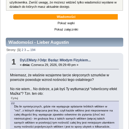
użytkownika. Zwróć uwagę, że możesz widzieć tylko wiadomości wysłane w
działach do których masz aktualnie dostęp.
Wiadomości
Pokaż wątki
Pokaż załączniki
Wiadomości - Lieber Augustin
Strony: [
1
]
2
3
...
194
1
DyLEMaty
/
Odp: Będąc Młodym Fizykiem...
«
dnia:
Czerwca 29, 2026, 09:29:49 pm »
Mniemasz, że właśnie wzajemne tarcie skręconych sznurków w
powrozie powoduje wzrost nośności tego ostatniego?
No nie wiem... No dobrze, a jak byś Ty wytłumaczył "odwrócony efekt
Maźka"? Tzn. ten oto:
Cytuj
Dla lin syntetycznych, gdzie nie występuje splatanie krótkich włókien w
"nici", z których skręcana jest lina, czyli każde włókno jest nieprzerwane na
całej długości liny, występuje zjawisko odwrotne do pytania (choć też
nieintuicyjne) - im grubsza lina z takich samych włókien (więcej takich
samych włókien w przekroju) tym nośność całej liny jest mniejszym ułamkiem
sumy nośności pojedynczych włókien i jest to spory ubytek o kilkanaście,