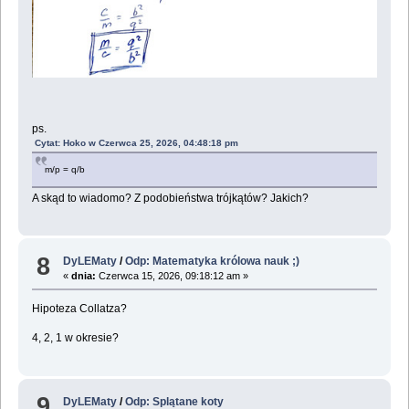
ps.
Cytat: Hoko w Czerwca 25, 2026, 04:48:18 pm
m/p = q/b
A skąd to wiadomo? Z podobieństwa trójkątów? Jakich?
8
DyLEMaty
/
Odp: Matematyka królowa nauk ;)
«
dnia:
Czerwca 15, 2026, 09:18:12 am »
Hipoteza Collatza?
4, 2, 1 w okresie?
9
DyLEMaty
/
Odp: Splątane koty