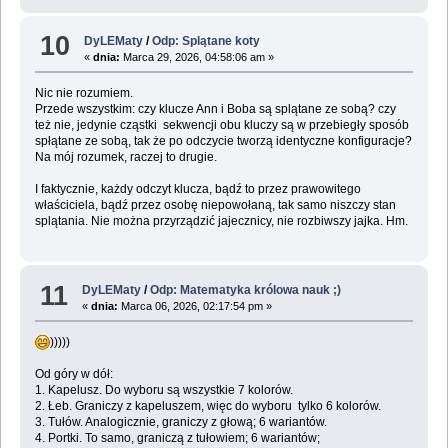
10
DyLEMaty
/
Odp: Splątane koty
«
dnia:
Marca 29, 2026, 04:58:06 am »
Nic nie rozumiem.
Przede wszystkim: czy klucze Ann i Boba są splątane ze sobą? czy
też nie, jedynie cząstki sekwencji obu kluczy są w przebiegły sposób
spłątane ze sobą, tak że po odczycie tworzą identyczne konfiguracje?
Na mój rozumek, raczej to drugie.
I faktycznie, każdy odczyt klucza, bądź to przez prawowitego
właściciela, bądź przez osobę niepowołaną, tak samo niszczy stan
splątania. Nie można przyrządzić jajecznicy, nie rozbiwszy jajka. Hm.
11
DyLEMaty
/
Odp: Matematyka królowa nauk ;)
«
dnia:
Marca 06, 2026, 02:17:54 pm »
)))))
Od góry w dół:
1. Kapelusz. Do wyboru są wszystkie 7 kolorów.
2. Łeb. Graniczy z kapeluszem, więc do wyboru tylko 6 kolorów.
3. Tułów. Analogicznie, graniczy z głową; 6 wariantów.
4. Portki. To samo, graniczą z tułowiem; 6 wariantów;