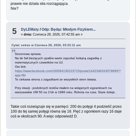
prawie nie działa siła rozciągająca.
Nie?
5
DyLEMaty
/
Odp: Będąc Młodym Fizykiem...
«
dnia:
Czerwca 28, 2026, 07:42:55 am »
Cytat: xetras w Czerwca 28, 2026, 03:22:11 am
Sezonowa sprawa.
Na tle fali bieżących upałów warto zapodać kolejną zagadkę z
matematycznych czwartków na UJ.
Oto link:
https://www.facebook.com/100064130223715/posts/1442346324579695/?
app=fbl
To ciekawa strona z zagadkami ze wszystkich stron świata.
Przy okazji - podobnych testów miałem na wstępnych egzaminach na
warszawskie UW 50 na 1½h w 1986 roku. Robota na czas. Stare dzieje.
Takie coś rozwiązuje się w pamięci: 200 do potęgi 4 podzielić przez
100 do tej samej potęgi równa się 16. Pięć z ogonkiem razy 16 daje
coś w okolicach 90. A więc odpowiedź D.