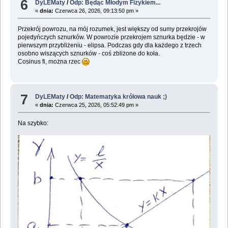
6
DyLEMaty
/
Odp: Będąc Młodym Fizykiem...
«
dnia:
Czerwca 26, 2026, 09:13:50 pm »
Przekrój powrozu, na mój rozumek, jest większy od sumy przekrojów
pojedyńczych sznurków. W powrozie przekrojem sznurka będzie - w
pierwszym przybliżeniu - elipsa. Podczas gdy dla każdego z trzech
osobno wiszących sznurków - coś zbliżone do koła.
Cosinus fi, można rzec
7
DyLEMaty
/
Odp: Matematyka królowa nauk ;)
«
dnia:
Czerwca 25, 2026, 05:52:49 pm »
Na szybko: