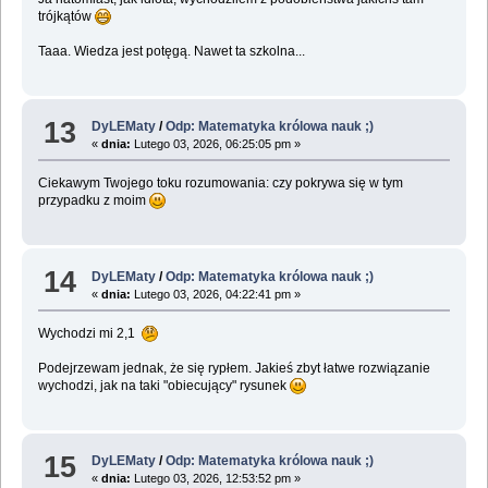
trójkątów
Taaa. Wiedza jest potęgą. Nawet ta szkolna...
13
DyLEMaty
/
Odp: Matematyka królowa nauk ;)
«
dnia:
Lutego 03, 2026, 06:25:05 pm »
Ciekawym Twojego toku rozumowania: czy pokrywa się w tym
przypadku z moim
14
DyLEMaty
/
Odp: Matematyka królowa nauk ;)
«
dnia:
Lutego 03, 2026, 04:22:41 pm »
Wychodzi mi 2,1
Podejrzewam jednak, że się rypłem. Jakieś zbyt łatwe rozwiązanie
wychodzi, jak na taki "obiecujący" rysunek
15
DyLEMaty
/
Odp: Matematyka królowa nauk ;)
«
dnia:
Lutego 03, 2026, 12:53:52 pm »