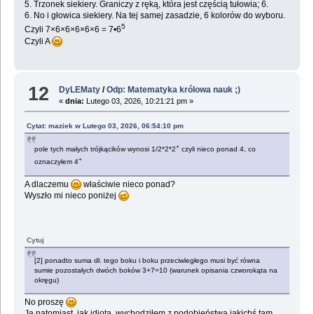
5. Trzonek siekiery. Graniczy z ręką, która jest częścią tułowia; 6.
6. No i głowica siekiery. Na tej samej zasadzie, 6 kolorów do wyboru.
5
Czyli 7×6×6×6×6×6 = 7•6
Czyli A
12
DyLEMaty
/
Odp: Matematyka królowa nauk ;)
«
dnia:
Lutego 03, 2026, 10:21:21 pm »
Cytat: maziek w Lutego 03, 2026, 06:54:10 pm
+
pole tych małych trójkącików wynosi 1/2*2*2
czyli nieco ponad 4, co
+
oznaczyłem 4
A dlaczemu
właściwie nieco ponad?
Wyszło mi nieco poniżej
Cytuj
[2] ponadto suma dł. tego boku i boku przeciwległego musi być równa
sumie pozostałych dwóch boków 3+7=10 (warunek opisania czworokąta na
okręgu)
No proszę
Ja natomiast, jak idiota, wychodziłem z podobieństwa jakichś tam