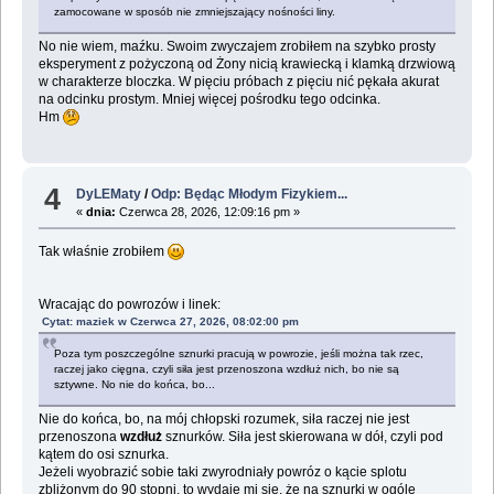
zamocowane w sposób nie zmniejszający nośności liny.
No nie wiem, maźku. Swoim zwyczajem zrobiłem na szybko prosty
eksperyment z pożyczoną od Żony nicią krawiecką i klamką drzwiową
w charakterze bloczka. W pięciu próbach z pięciu nić pękała akurat
na odcinku prostym. Mniej więcej pośrodku tego odcinka.
Hm
4
DyLEMaty
/
Odp: Będąc Młodym Fizykiem...
«
dnia:
Czerwca 28, 2026, 12:09:16 pm »
Tak właśnie zrobiłem
Wracając do powrozów i linek:
Cytat: maziek w Czerwca 27, 2026, 08:02:00 pm
Poza tym poszczególne sznurki pracują w powrozie, jeśli można tak rzec,
raczej jako cięgna, czyli siła jest przenoszona wzdłuż nich, bo nie są
sztywne. No nie do końca, bo...
Nie do końca, bo, na mój chłopski rozumek, siła raczej nie jest
przenoszona
wzdłuż
sznurków. Siła jest skierowana w dół, czyli pod
kątem do osi sznurka.
Jeżeli wyobrazić sobie taki zwyrodniały powróz o kącie splotu
zbliżonym do 90 stopni, to wydaje mi się, że na sznurki w ogóle