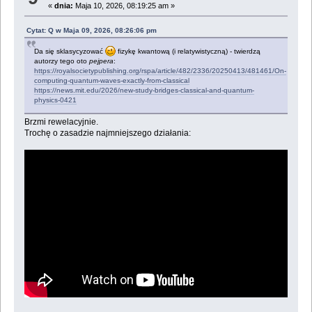
«
dnia:
Maja 10, 2026, 08:19:25 am »
Cytat: Q w Maja 09, 2026, 08:26:06 pm
Da się sklasycyzować
fizykę kwantową (i relatywistyczną) - twierdzą
autorzy tego oto
pejpera
:
https://royalsocietypublishing.org/rspa/article/482/2336/20250413/481461/On-
computing-quantum-waves-exactly-from-classical
https://news.mit.edu/2026/new-study-bridges-classical-and-quantum-
physics-0421
Brzmi rewelacyjnie.
Trochę o zasadzie najmniejszego działania: