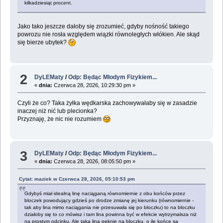
kilkadziesiąt procent.
Jako tako jeszcze dałoby się zrozumieć, gdyby nośność takiego
powrozu nie rosła względem wiązki równoległych włókien. Ale skąd
się bierze ubytek?
2
DyLEMaty
/
Odp: Będąc Młodym Fizykiem...
«
dnia:
Czerwca 28, 2026, 10:29:30 pm »
Czyli że co? Taka żyłka wędkarska zachowywałaby się w zasadzie
inaczej niż nić lub plecionka?
Przyznaję, że nic nie rozumiem
3
DyLEMaty
/
Odp: Będąc Młodym Fizykiem...
«
dnia:
Czerwca 28, 2026, 08:05:50 pm »
Cytat: maziek w Czerwca 28, 2026, 05:10:53 pm
Gdybyś miał idealną linę naciąganą równomiernie z obu końców przez
bloczek powodujący gdzieś po drodze zmianę jej kierunku (równomiernie -
tak aby lina mimo naciągania nie przesuwała się po bloczku) to na bloczku
działoby się to co mówisz i tam lina powinna być w efekcie wytrzymalsza niż
na prostym odcinku. Ale taka lina pęknie na bloczku, o ile końce są