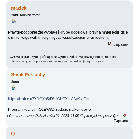
maziek
YaBB Administrator
Prawdopodobnie źle wybrałeś grupę docelową, przynajmniej jeśli idzie
o mnie, więc waham się między współczuciem a śmiechem.
Zapisane
Człowiek całe życie próbuje nie wychodzić na większego idiotę niż nim
faktycznie jest - i przeważnie to mu się nie udaje (moje, z życia).
Smok Eustachy
Juror
https://i.ibb.co/7XNQYb5/F8t-Y4-GXg-AAV9x-F.png
Program koalicji POLEW3D zyskuje na konkrecie
«
Ostatnia zmiana: Października 21, 2023, 11:05:49 pm wysłana przez Q
»
Zapisane
Q