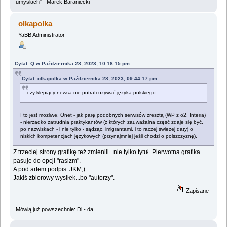
umysłach" - Marek Baraniecki
olkapolka
YaBB Administrator
Cytat: Q w Października 28, 2023, 10:18:15 pm
Cytat: olkapolka w Października 28, 2023, 09:44:17 pm
czy klepiący newsa nie potrafi używać języka polskiego.
I to jest możliwe. Onet - jak parę podobnych serwisów zresztą (WP z o2, Interia)
- nierzadko zatrudnia praktykantów (z których zauważalna część zdaje się być,
po nazwiskach - i nie tylko - sądząc, imigrantami, i to raczej świeżej daty) o
niskich kompetencjach językowych (przynajmniej jeśli chodzi o polszczyznę).
Z trzeciej strony grafikę też zmienili...nie tylko tytuł. Pierwotna grafika
pasuje do opcji "rasizm".
A pod artem podpis: JKM;)
Jakiś zbiorowy wysiłek...bo "autorzy".
Zapisane
Mówią już powszechnie: Di - da...