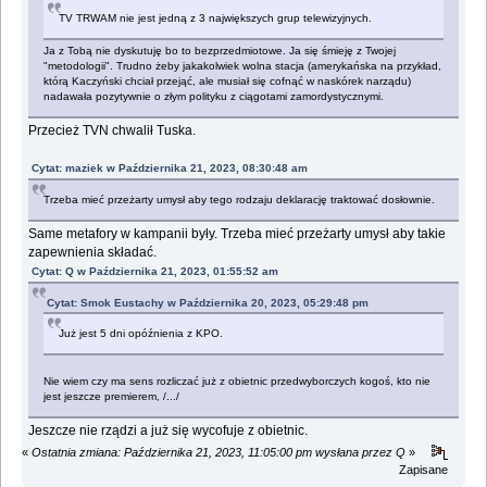
TV TRWAM nie jest jedną z 3 największych grup telewizyjnych.
Ja z Tobą nie dyskutuję bo to bezprzedmiotowe. Ja się śmieję z Twojej
"metodologii". Trudno żeby jakakolwiek wolna stacja (amerykańska na przykład,
którą Kaczyński chciał przejąć, ale musiał się cofnąć w naskórek narządu)
nadawała pozytywnie o złym polityku z ciągotami zamordystycznymi.
Przecież TVN chwalił Tuska.
Cytat: maziek w Października 21, 2023, 08:30:48 am
Trzeba mieć przeżarty umysł aby tego rodzaju deklarację traktować dosłownie.
Same metafory w kampanii były. Trzeba mieć przeżarty umysł aby takie
zapewnienia składać.
Cytat: Q w Października 21, 2023, 01:55:52 am
Cytat: Smok Eustachy w Października 20, 2023, 05:29:48 pm
Już jest 5 dni opóźnienia z KPO.
Nie wiem czy ma sens rozliczać już z obietnic przedwyborczych kogoś, kto nie
jest jeszcze premierem, /.../
Jeszcze nie rządzi a już się wycofuje z obietnic.
«
Ostatnia zmiana: Października 21, 2023, 11:05:00 pm wysłana przez Q
»
Zapisane