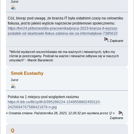
Juror
Cóż, biorąc pod uwagę, że branża IT była ostatnimi czasy na celowniku
fiskusa, jest to jakieś wyjście naprzeciw problemowi społecznemu:
https://tvn24.pl/biznes/dla-pracownika/praca-2023-branza-it-wyzszy-
podatek-od-skarbowki-fiskus-zabiera-sie-za-informatykow-7385610
Zapisane
"Wśród wydarzeń wszechświata nie ma ważnych i nieważnych, tylko my
różnie je postrzegamy. Podział na ważne i nieważne odbywa się w naszych
umysłach" - Marek Baraniecki
Smok Eustachy
Juror
Polska na 1 miejscu pod względem rasizmu
https://i.ibb.co/8b1p9h3/395286224-1549558802450110-
2425694767588421876-n.jpg
«
Ostatnia zmiana: Października 28, 2023, 12:26:32 pm wysłana przez Q
»
Zapisane
Q