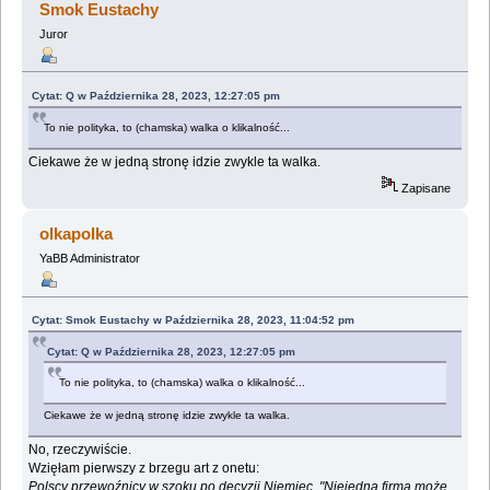
Smok Eustachy
Juror
Cytat: Q w Października 28, 2023, 12:27:05 pm
To nie polityka, to (chamska) walka o klikalność...
Ciekawe że w jedną stronę idzie zwykle ta walka.
Zapisane
olkapolka
YaBB Administrator
Cytat: Smok Eustachy w Października 28, 2023, 11:04:52 pm
Cytat: Q w Października 28, 2023, 12:27:05 pm
To nie polityka, to (chamska) walka o klikalność...
Ciekawe że w jedną stronę idzie zwykle ta walka.
No, rzeczywiście.
Wzięłam pierwszy z brzegu art z onetu:
Polscy przewoźnicy w szoku po decyzji Niemiec. "Niejedna firma może