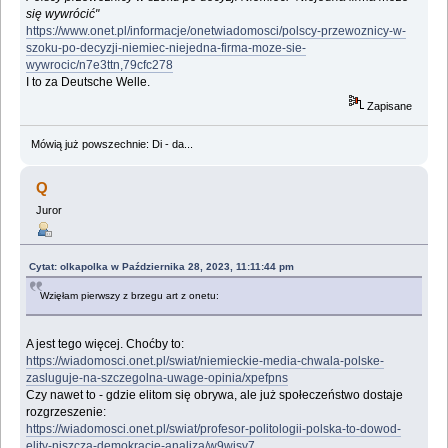
się wywrócić"
https://www.onet.pl/informacje/onetwiadomosci/polscy-przewoznicy-w-
szoku-po-decyzji-niemiec-niejedna-firma-moze-sie-
wywrocic/n7e3ttn,79cfc278
I to za Deutsche Welle.
Zapisane
Mówią już powszechnie: Di - da...
Q
Juror
Cytat: olkapolka w Października 28, 2023, 11:11:44 pm
Wzięłam pierwszy z brzegu art z onetu:
A jest tego więcej. Choćby to:
https://wiadomosci.onet.pl/swiat/niemieckie-media-chwala-polske-
zasluguje-na-szczegolna-uwage-opinia/xpefpns
Czy nawet to - gdzie elitom się obrywa, ale już społeczeństwo dostaje
rozgrzeszenie:
https://wiadomosci.onet.pl/swiat/profesor-politologii-polska-to-dowod-
elity-niszcza-demokracje-analiza/w9wjsv7