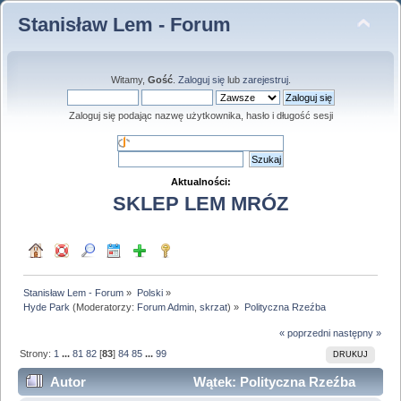
Stanisław Lem - Forum
Witamy,
Gość
.
Zaloguj się
lub
zarejestruj
.
Zaloguj się podając nazwę użytkownika, hasło i długość sesji
Aktualności:
SKLEP LEM MRÓZ
Stanisław Lem - Forum
»
Polski
»
Hyde Park
(Moderatorzy:
Forum Admin
,
skrzat
) »
Polityczna Rzeźba
« poprzedni
następny »
Strony:
1
...
81
82
[
83
]
84
85
...
99
DRUKUJ
Autor
Wątek: Polityczna Rzeźba