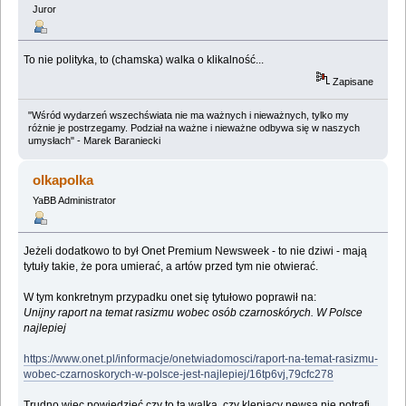
Juror
To nie polityka, to (chamska) walka o klikalność...
Zapisane
"Wśród wydarzeń wszechświata nie ma ważnych i nieważnych, tylko my
różnie je postrzegamy. Podział na ważne i nieważne odbywa się w naszych
umysłach" - Marek Baraniecki
olkapolka
YaBB Administrator
Jeżeli dodatkowo to był Onet Premium Newsweek - to nie dziwi - mają
tytuły takie, że pora umierać, a artów przed tym nie otwierać.
W tym konkretnym przypadku onet się tytułowo poprawił na:
Unijny raport na temat rasizmu wobec osób czarnoskórych. W Polsce
najlepiej
https://www.onet.pl/informacje/onetwiadomosci/raport-na-temat-rasizmu-
wobec-czarnoskorych-w-polsce-jest-najlepiej/16tp6vj,79cfc278
Trudno więc powiedzieć czy to ta walka, czy klepiący newsa nie potrafi