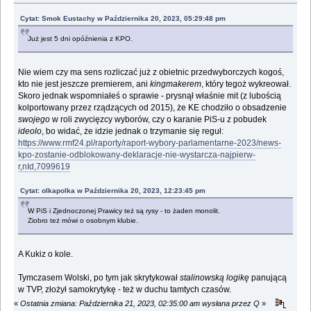
Cytat: Smok Eustachy w Października 20, 2023, 05:29:48 pm
Już jest 5 dni opóźnienia z KPO.
Nie wiem czy ma sens rozliczać już z obietnic przedwyborczych kogoś,
kto nie jest jeszcze premierem, ani
kingmakerem
, który tegoż wykreował.
Skoro jednak wspomniałeś o sprawie - prysnął właśnie mit (z lubością
kolportowany przez rządzących od 2015), że KE chodziło o obsadzenie
swojego
w roli zwycięzcy wyborów, czy o karanie PiS-u z pobudek
ideolo
, bo widać, że idzie jednak o trzymanie się reguł:
https://www.rmf24.pl/raporty/raport-wybory-parlamentarne-2023/news-
kpo-zostanie-odblokowany-deklaracje-nie-wystarcza-najpierw-
r,nId,7099619
Cytat: olkapolka w Października 20, 2023, 12:23:45 pm
W PiS i Zjednoczonej Prawicy też są rysy - to żaden monolit.
Ziobro też mówi o osobnym klubie.
A Kukiz o kole.
Tymczasem Wolski, po tym jak skrytykował
stalinowską logikę
panującą
w TVP, złożył samokrytykę - też w duchu tamtych czasów.
«
Ostatnia zmiana: Października 21, 2023, 02:35:00 am wysłana przez Q
»