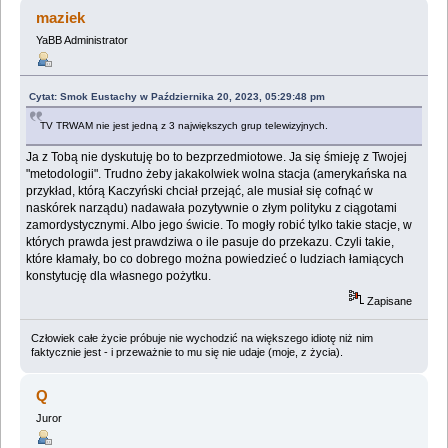
(Przeczytany 2215093 razy)
maziek
YaBB Administrator
Cytat: Smok Eustachy w Października 20, 2023, 05:29:48 pm
TV TRWAM nie jest jedną z 3 największych grup telewizyjnych.
Ja z Tobą nie dyskutuję bo to bezprzedmiotowe. Ja się śmieję z Twojej
"metodologii". Trudno żeby jakakolwiek wolna stacja (amerykańska na
przykład, którą Kaczyński chciał przejąć, ale musiał się cofnąć w
naskórek narządu) nadawała pozytywnie o złym polityku z ciągotami
zamordystycznymi. Albo jego świcie. To mogły robić tylko takie stacje, w
których prawda jest prawdziwa o ile pasuje do przekazu. Czyli takie,
które kłamały, bo co dobrego można powiedzieć o ludziach łamiących
konstytucję dla własnego pożytku.
Zapisane
Człowiek całe życie próbuje nie wychodzić na większego idiotę niż nim
faktycznie jest - i przeważnie to mu się nie udaje (moje, z życia).
Q
Juror