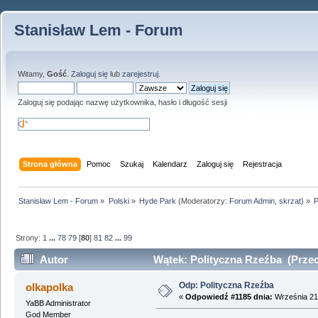
Stanisław Lem - Forum
Witamy,
Gość
.
Zaloguj się
lub
zarejestruj
.
Zaloguj się podając nazwę użytkownika, hasło i długość sesji
Strona główna
Pomoc
Szukaj
Kalendarz
Zaloguj się
Rejestracja
Stanisław Lem - Forum
»
Polski
»
Hyde Park
(Moderatorzy:
Forum Admin
,
skrzat
) »
P
Strony:
1
...
78
79
[
80
]
81
82
...
99
Autor
Wątek: Polityczna Rzeźba (Przec
Odp: Polityczna Rzeźba
olkapolka
«
Odpowiedź #1185 dnia:
Września 21,
YaBB Administrator
God Member