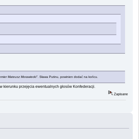
remier Mateusz Morawiecki"
. Sława Putinu, powinien dodać na końcu.
 w kierunku przejęcia ewentualnych głosów Konfederacji.
Zapisane