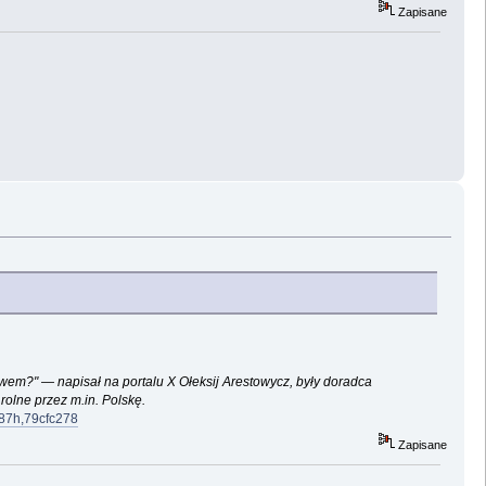
Zapisane
wem?" — napisał na portalu X Ołeksij Arestowycz, były doradca
olne przez m.in. Polskę.
287h,79cfc278
Zapisane