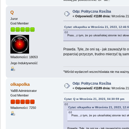
Odp: Polityczna Rzeźba
Q
«
Odpowiedź #1188 dnia:
Września 21,
Juror
God Member
Cytat: olkapolka w Września 21, 2023, 12:46:
Psss...z tym, że po ukraińskiej stronie też słow
Prawda. Tyle, że oni są - jak zauważył to 
poparcia) przyczyn, trudno mierzyć tą sam
Wiadomości: 18053
Jego Induktywność
"Wśród wydarzeń wszechświata nie ma ważnych
Odp: Polityczna Rzeźba
olkapolka
«
Odpowiedź #1189 dnia:
Września 21,
YaBB Administrator
God Member
Cytat: Q w Września 21, 2023, 04:30:59 pm
Cytat: olkapolka w Września 21, 2023, 12:
Wiadomości: 7250
Psss...z tym, że po ukraińskiej stronie też s
Prawda. Tyle, że oni są - jak zauważył to osob