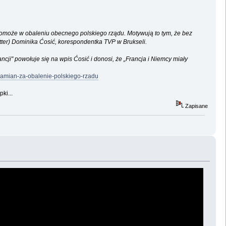
w pomoże w obaleniu obecnego polskiego rządu. Motywują to tym, że bez
tter) Dominika Ćosić, korespondentka TVP w Brukseli.
cji" powołuje się na wpis Ćosić i donosi, że „Francja i Niemcy miały
-zamian-za-obalenie-polskiego-rzadu
ki...
Zapisane