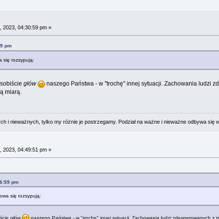
 2023, 04:30:59 pm »
59 pm
a się rozsypują:
osobiście
głów
naszego Państwa - w "trochę" innej sytuacji. Zachowania ludzi z
ą miarą.
 i nieważnych, tylko my różnie je postrzegamy. Podział na ważne i nieważne odbywa się 
 2023, 04:49:51 pm »
46:59 pm
łowa się rozsypują:
iście
głów
naszego Państwa - w "trochę" innej sytuacji. Zachowania ludzi zdesperowanych z is