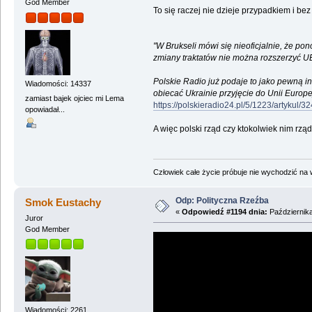
God Member
T
o się raczej nie dzieje przypadkiem i bez
"W Brukseli mówi się nieoficjalnie, że p
zmiany traktatów nie można rozszerzyć UE,
Polskie Radio już podaje to jako pewną in
Wiadomości: 14337
obiecać Ukrainie przyjęcie do Unii Europ
zamiast bajek ojciec mi Lema
https://polskieradio24.pl/5/1223/artykul
opowiadał...
A więc polski rząd czy ktokolwiek nim
rząd
Człowiek całe życie próbuje nie wychodzić na wi
Odp: Polityczna Rzeźba
Smok Eustachy
«
Odpowiedź #1194 dnia:
Października
Juror
God Member
Wiadomości: 2261