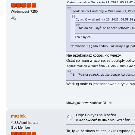
Cytat: maziek w Września 21, 2023, 09:27:42
Cytat: Smok Eustachy w Września 21, 2023
Wiadomości: 7250
Cytat: Q w Września 20, 2023, 06:58:16
Nie da się ukryć, że obecna retoryka i r
Tzn niby co?
No właśnie, Q gada bzdury. Jak skrajna głup
Nie przekonasz kogoś, kto wierzy.
Ostatnio mam wrażenie, że poglądy polityc
Cytat: maziek w Września 21, 2023, 09:27:42
PS -
"Polska ogłosiła, że nie będzie już dost
Według mnie to jest sondowanie rynku wyb
Mówią już powszechnie: Di - da...
Odp: Polityczna Rzeźba
maziek
«
Odpowiedź #1186 dnia:
Września 21,
YaBB Administrator
God Member
Ta, tylko że słowa te lecą jak rozsypane pi