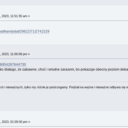
 2023, 11:51:35 am »
senat/kandydat/29622/71/2741529
 2023, 11:00:08 pm »
5876954287644730
lko dlatego, że zabawne, choć i smutne zarazem, bo pokazuje obecny poziom debat
 i nieważnych, tylko my różnie je postrzegamy. Podział na ważne i nieważne odbywa się 
 2023, 01:09:30 pm »