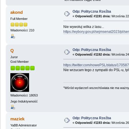
Odp: Polityczna Rzeźba
akond
«
Odpowiedź #1191 dnia:
Września 22,
Full Member
Nie wywołuj wilka z lasu...
Wiadomości: 210
https://wybory.gov.pl/sejmsenat2023/pl/
Odp: Polityczna Rzeźba
Q
«
Odpowiedź #1192 dnia:
Września 24,
Juror
God Member
https://twitter.com/nowePSL/status/170
Nie wrzucam tego z sympatii do PSL-u, ty
"Wśród wydarzeń wszechświata nie ma ważnych
Wiadomości: 18053
Jego Induktywność
Odp: Polityczna Rzeźba
maziek
«
Odpowiedź #1193 dnia:
Września 26,
YaBB Administrator