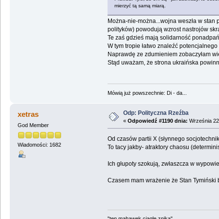
mierzyć tą samą miarą.
Można-nie-można...wojna weszła w stan p
polityków) powodują wzrost nastrojów skr
Te zaś gdzieś mają solidarność ponadpań
W tym tropie łatwo znaleźć potencjalneg
Naprawdę ze zdumieniem zobaczyłam wie
Stąd uważam, że strona ukraińska powinn
Mówią już powszechnie: Di - da...
Odp: Polityczna Rzeźba
xetras
«
Odpowiedź #1190 dnia:
Września 22,
God Member
Od czasów partii X (słynnego socjotechnika
Wiadomości: 1682
To tacy jakby- atraktory chaosu (determin
Ich głupoty szokują, zwłaszcza w wypowi
Czasem mam wrażenie że Stan Tymiński był
"ten mahawek ciągle znika"