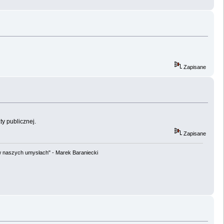
Zapisane
y publicznej.
Zapisane
w naszych umysłach" - Marek Baraniecki