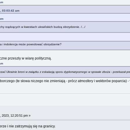
 am
, 03:03:42 am
 pm
uchy rządzących w kwestiach ukraińskich budzą obrzydzenie. /.../
ota i indolencja może powodować obrzydzenie?
zne przeszły w wiarę polityczną.
 am
arczać Ukrainie broni w związku z eskalacją sporu dyplomatycznego w sprawie zboża - przekazał p
orczego (te słowa niczego nie zmieniają - prócz atmosfery i wektorów poparcia) -
 2023, 12:20:51 pm »
erze i nie zatrzymują się na granicy.