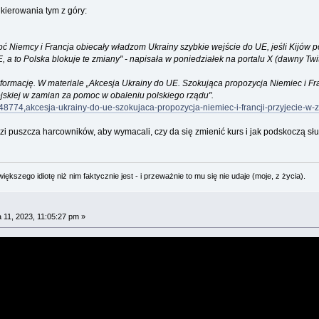
 kierowania tym z góry:
onoć Niemcy i Francja obiecały władzom Ukrainy szybkie wejście do UE, jeśli Kijó
 a to Polska blokuje te zmiany" - napisała w poniedziałe
k na portalu X (dawny Twi
formację. W materiale „Akcesja Ukrainy do UE. Szokująca propozycja Niemiec i Fran
ejskiej w zamian za pomoc w obaleniu polskiego rządu".
/3248774,akcesja-ukrainy-do-ue-szokujaca-propozycja-niemiec-i-francji-przyjecie-w
zi puszcza harcowników, aby wymacali, czy da się zmienić kurs i jak podskoczą słup
ększego idiotę niż nim faktycznie jest - i przeważnie to mu się nie udaje (moje, z życia).
 11, 2023, 11:05:27 pm »