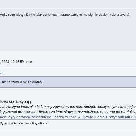
ększego idiotę niż nim faktycznie jest - i przeważnie to mu się nie udaje (moje, z życia).
 2023, 12:46:59 pm »
 pm
i nie zatrzymują się na granicy.
 słowa się rozsypują:
inie zaczyna inaczej, ale kończy zawsze w ten sam sposób: politycznym samobójst
ytykował prezydenta Ukrainy za jego słowa o przedłużeniu embarga na produkty r
omosci/byly-doradca-zelenskiego-uderza-w-rzad-w-kijowie-ludzie-z-przypadku/862
23 pm wysłana przez olkapolka
»