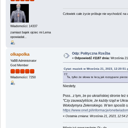
Człowiek całe życie próbuje nie wychodzić na wi
Wiadomości: 14337
zamiast bajek ojciec mi Lema
opowiadał...
Odp: Polityczna Rzeźba
olkapolka
«
Odpowiedź #1187 dnia:
Września 21,
YaBB Administrator
God Member
Cytat: maziek w Września 21, 2023, 12:20:51
Ta, tylko że słowa te lecą jak rozsypane pierze 
Wiadomości: 7250
Niestety.
Psss...z tym, że po ukraińskiej stronie też
"Czy zauważyliście, że każdy rząd w Ukra
Wołodymyra Zełenskiego. W ten sposób skr
https://www.onet.pl/informacje/onetwiad
«
Ostatnia zmiana: Września 21, 2023, 12:54:
Mówią już powszechnie: Di - da...