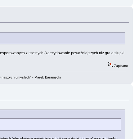
desperowanych z istotnych (zdecydowanie poważniejszych niż gra o słupki
Zapisane
w naszych umysłach" - Marek Baraniecki
totnych (zdecydowanie poważniejszych niż gra o słupki poparcia) przyczyn, trudno