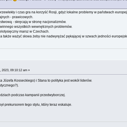
rzewlekły i czas gra na korzyść Rosji, gdyż lokalne problemy w państwach europ
ajnych - prawicowych.
stwową - skręcają w stronę nacjonalizmów.
o winnego wszystkich wewnętrznych problemów.
lotysięczny marsz w Czechach.
a także ważyć słowa żeby nie nadwyrężać pękającej w szwach jedności europejski
 2023, 09:10:12 am »
 Józefa Kosseckiego) i Stana to polityka jest wokół liderów.
istycznego?).
edziach podczas kampanii przedwyborczej.
 prekursorem tego stylu, który teraz eskaluje.