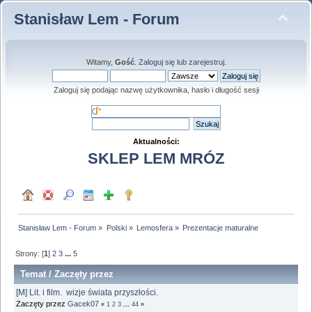
Stanisław Lem - Forum
Witamy,
Gość
.
Zaloguj się
lub
zarejestruj
.
Zaloguj się podając nazwę użytkownika, hasło i długość sesji
Aktualności:
SKLEP LEM MRÓZ
Stanisław Lem - Forum
»
Polski
»
Lemosfera
»
Prezentacje maturalne
Strony: [
1
]
2
3
...
5
Temat
/
Zaczęty przez
[M] Lit. i film. wizje świata przyszłości.
Zaczęty przez
Gacek07
«
1
2
3
...
44
»