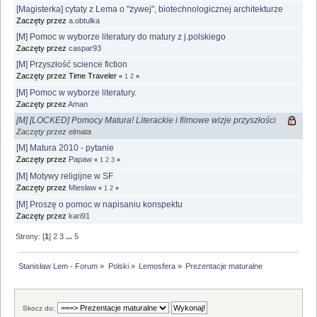
[Magisterka] cytaty z Lema o "żywej", biotechnologicznej architekturze
Zaczęty przez
a.obtulka
[M] Pomoc w wyborze literatury do matury z j.polskiego
Zaczęty przez
caspar93
[M] Przyszłość science fiction
Zaczęty przez Time Traveler
«
1
2
»
[M] Pomoc w wyborze literatury.
Zaczęty przez
Aman
[M] [LOCKED] Pomocy Matura! Literackie i filmowe wizje przyszłości
Zaczęty przez elmata
[M] Matura 2010 - pytanie
Zaczęty przez
Papaw
«
1
2
3
»
[M] Motywy religijne w SF
Zaczęty przez
Miesław
«
1
2
»
[M] Proszę o pomoc w napisaniu konspektu
Zaczęty przez
kari91
Strony: [
1
]
2
3
...
5
Stanisław Lem - Forum
»
Polski
»
Lemosfera
»
Prezentacje maturalne
Skocz do: