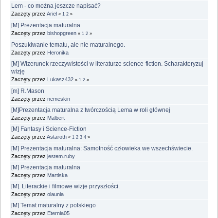
Lem - co można jeszcze napisać?
Zaczęty przez
Ariel
«
1
2
»
[M] Prezentacja maturalna.
Zaczęty przez
bishopgreen
«
1
2
»
Poszukiwanie tematu, ale nie maturalnego.
Zaczęty przez
Heronika
[M] Wizerunek rzeczywistości w literaturze science-fiction. Scharakteryzuj
wizję
Zaczęty przez
Lukasz432
«
1
2
»
[m] R.Mason
Zaczęty przez
nemeskin
[M]Prezentacja maturalna z twórczością Lema w roli głównej
Zaczęty przez
Malbert
[M] Fantasy i Science-Fiction
Zaczęty przez
Astaroth
«
1
2
3
4
»
[M] Prezentacja maturalna: Samotność człowieka we wszechświecie.
Zaczęty przez
jestem.ruby
[M] Prezentacja maturalna
Zaczęty przez
Martiska
[M]. Literackie i filmowe wizje przyszłości.
Zaczęty przez
olaunia
[M] Temat maturalny z polskiego
Zaczęty przez
Eternia05